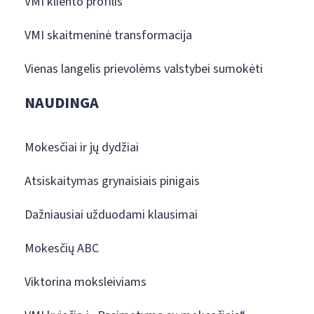
VMI kliento profilis
VMI skaitmeninė transformacija
Vienas langelis prievolėms valstybei sumokėti
NAUDINGA
Mokesčiai ir jų dydžiai
Atsiskaitymas grynaisiais pinigais
Dažniausiai užduodami klausimai
Mokesčių ABC
Viktorina moksleiviams