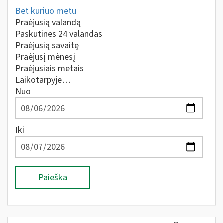
Bet kuriuo metu
Praėjusią valandą
Paskutines 24 valandas
Praėjusią savaitę
Praėjusį mėnesį
Praėjusiais metais
Laikotarpyje…
Nuo
Iki
Paieška