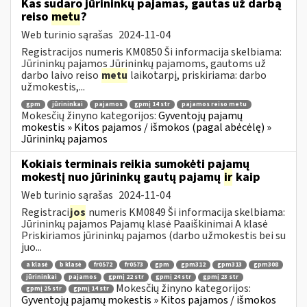
Kas sudaro jūrininkų pajamas, gautas už darbą
reiso
metu
?
Web turinio sąrašas
2024-11-04
Registracijos numeris KM0850 Ši informacija skelbiama:
Jūrininkų pajamos Jūrininkų pajamoms, gautoms už
darbo laivo reiso
metu
laikotarpį, priskiriama: darbo
užmokestis,...
gpm
jūrininkai
pajamos
gpmį 14 str
pajamos reiso metu
Mokesčių žinyno kategorijos:
Gyventojų pajamų
mokestis » Kitos pajamos / išmokos (pagal abėcėlę) »
Jūrininkų pajamos
Kokiais terminais reikia sumokėti pajamų
mokestį nuo jūrininkų gautų pajamų
ir
kaip
Web turinio sąrašas
2024-11-04
Registraci
jos
numeris KM0849 Ši informacija skelbiama:
Jūrininkų pajamos Pajamų klasė Paaiškinimai A klasė
Priskiriamos jūrininkų pajamos (darbo užmokestis bei su
juo...
a klasė
b klasė
fr0572
fr0573
gpm
gpm312
gpm313
gpm308
jūrininkai
pajamos
gpmį 22 str
gpmį 24 str
gpmį 23 str
Mokesčių žinyno kategorijos:
gpmį 25 str
gpmį 14 str
Gyventojų pajamų mokestis » Kitos pajamos / išmokos