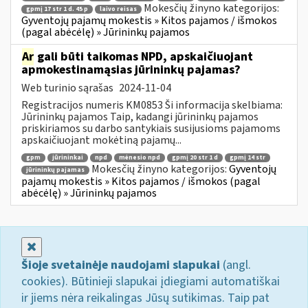
Mokesčių žinyno kategorijos:
gpmį 17 str 1 d. 45 p
laivo reisas
Gyventojų pajamų mokestis » Kitos pajamos / išmokos
(pagal abėcėlę) » Jūrininkų pajamos
Ar
gali būti taikomas NPD, apskaičiuojant
apmokestinamąsias jūrininkų pajamas?
Web turinio sąrašas
2024-11-04
Registracijos numeris KM0853 Ši informacija skelbiama:
Jūrininkų pajamos Taip, kadangi jūrininkų pajamos
priskiriamos su darbo santykiais susijusioms pajamoms
apskaičiuojant mokėtiną pajamų...
gpm
jūrininkai
npd
mėnesio npd
gpmį 20 str 1 d
gpmį 14 str
Mokesčių žinyno kategorijos:
Gyventojų
jūrininkų pajamas
pajamų mokestis » Kitos pajamos / išmokos (pagal
abėcėlę) » Jūrininkų pajamos
Uždaryti
Šioje svetainėje naudojami slapukai
(angl.
cookies). Būtinieji slapukai įdiegiami automatiškai
ir jiems nėra reikalingas Jūsų sutikimas. Taip pat