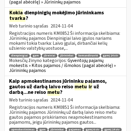
(pagal abėcėlę) » Jūrininkų pajamos
Kokia
dienpinigių mokėjimo jūrininkams
tvarka
?
Web turinio sąrašas
2024-11-04
Registracijos numeris KM0852 Ši informacija skelbiama:
Jūrininkų pajamos Dienpinigiai laivo įgulos nariams
mokami tokia tvarka: Laivo įgulai, dirbančiai kelių
užsienio valstybių uostuose,...
dienpinigiai
gpm
jūreiviai
jūrininkai
komandiruotė
gpmį 14 str
Mokesčių žinyno kategorijos:
Gyventojų pajamų
mokestis » Kitos pajamos / išmokos (pagal abėcėlę) »
Jūrininkų pajamos
Kaip apmokestinamos jūrininkų pajamos,
gautos už darbą laivo reiso
metu
ir
už
darbą...ne reiso
metu
?
Web turinio sąrašas
2024-11-04
Registracijos numeris KM0851 Ši informacija skelbiama:
Jūrininkų pajamos Jūrininkų už darbą laivo reiso metu
gautos pajamos priskiriamos neapmokestinamoms
pajamoms, jeigu jūrininkų pajamos gautos...
apmokestinimas
gpm
jūrininkai
pajamos
gpmį 6 str
gpmį 14 str