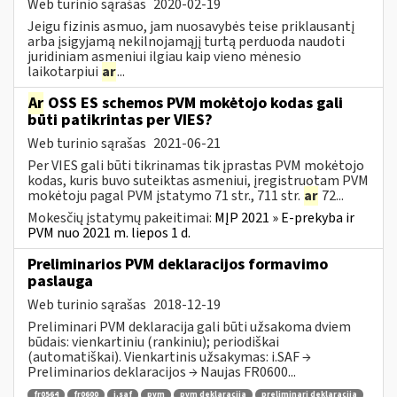
Web turinio sąrašas
2020-02-19
Jeigu fizinis asmuo, jam nuosavybės teise priklausantį
arba įsigyjamą nekilnojamąjį turtą perduoda naudoti
juridiniam asmeniui ilgiau kaip vieno mėnesio
laikotarpiui
ar
...
Ar
OSS ES schemos PVM mokėtojo kodas gali
būti patikrintas per VIES?
Web turinio sąrašas
2021-06-21
Per VIES gali būti tikrinamas tik įprastas PVM mokėtojo
kodas, kuris buvo suteiktas asmeniui, įregistruotam PVM
mokėtoju pagal PVM įstatymo 71 str., 711 str.
ar
72...
Mokesčių įstatymų pakeitimai:
MĮP 2021 » E-prekyba ir
PVM nuo 2021 m. liepos 1 d.
Preliminarios PVM deklaracijos formavimo
paslauga
Web turinio sąrašas
2018-12-19
Preliminari PVM deklaracija gali būti užsakoma dviem
būdais: vienkartiniu (rankiniu); periodiškai
(automatiškai). Vienkartinis užsakymas: i.SAF →
Preliminarios deklaracijos → Naujas FR0600...
fr0564
fr0600
i.saf
pvm
pvm deklaracija
preliminari deklaracija