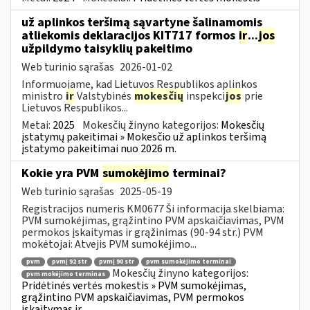
už aplinkos teršimą sąvartyne šalinamomis
atliekomis deklaracijos KIT717 formos
ir
...
jos
užpildymo taisyklių pakeitimo
Web turinio sąrašas
2026-01-02
Informuojame, kad Lietuvos Respublikos aplinkos
ministro
ir
Valstybinės
mokesčių
inspekci
jos
prie
Lietuvos Respublikos...
Metai:
2025
Mokesčių žinyno kategorijos:
Mokesčių
įstatymų pakeitimai » Mokesčio už aplinkos teršimą
įstatymo pakeitimai nuo 2026 m.
Kokie yra PVM
sumokėjimo
terminai?
Web turinio sąrašas
2025-05-19
Registracijos numeris KM0677 Ši informacija skelbiama:
PVM sumokėjimas, grąžintino PVM apskaičiavimas, PVM
permokos įskaitymas ir grąžinimas (90-94 str.) PVM
mokėtojai: Atvejis PVM sumokėjimo...
pvm
pvmį 92 str
pvmį 90 str
pvm sumokėjimo terminai
Mokesčių žinyno kategorijos:
pvm mokėjimo terminas
Pridėtinės vertės mokestis » PVM sumokėjimas,
grąžintino PVM apskaičiavimas, PVM permokos
įskaitymas ir