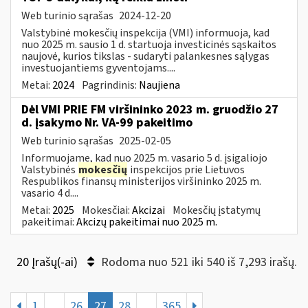
Web turinio sąrašas
2024-12-20
Valstybinė mokesčių inspekcija (VMI) informuoja, kad
nuo 2025 m. sausio 1 d. startuoja investicinės sąskaitos
naujovė, kurios tikslas - sudaryti palankesnes sąlygas
investuojantiems gyventojams....
Metai:
2024
Pagrindinis:
Naujiena
Dėl VMI PRIE FM viršininko 2023 m. gruodžio 27
d. įsakymo Nr. VA-99 pakeitimo
Web turinio sąrašas
2025-02-05
Informuojame, kad nuo 2025 m. vasario 5 d. įsigaliojo
Valstybinės
mokesčių
inspekcijos prie Lietuvos
Respublikos finansų ministerijos viršininko 2025 m.
vasario 4 d....
Metai:
2025
Mokesčiai:
Akcizai
Mokesčių įstatymų
pakeitimai:
Akcizų pakeitimai nuo 2025 m.
20 Įrašų(-ai)
Rodoma nuo 521 iki 540 iš 7,293 irašų.
1
...
26
27
28
...
365