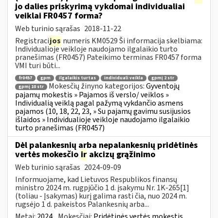
jo dalies priskyrimą vykdomai individualiai
veiklai FR0457 forma?
Web turinio sąrašas
2018-11-22
Registraci
jos
numeris KM0529 Ši informacija skelbiama:
Individualioje veikloje naudojamo ilgalaikio turto
pranešimas (FR0457) Pateikimo terminas FR0457 forma
VMI turi būti...
fr0457
gpm
ilgalaikis turtas
individuali veikla
gpmį 2 str
Mokesčių žinyno kategorijos:
Gyventojų
gpmį 10 str
pajamų mokestis » Pajamos iš verslo/ veiklos »
Individualią veiklą pagal pažymą vykdančio asmens
pajamos (10, 18, 22, 23, » Su pajamų gavimu susijusios
išlaidos » Individualioje veikloje naudojamo ilgalaikio
turto pranešimas (FR0457)
Dėl palankesnių arba nepalankesnių pridėtinės
vertės mokesčio
ir
akcizų grąžinimo
Web turinio sąrašas
2024-09-09
Informuojame, kad Lietuvos Respublikos finansų
ministro 2024 m. rugpjūčio 1 d. įsakymu Nr. 1K-265[1]
(toliau - Įsakymas) kurį galima rasti čia, nuo 2024 m.
rugsėjo 1 d. pakeistos Palankesnių arba...
Metai:
2024
Mokesčiai:
Pridėtinės vertės mokestis