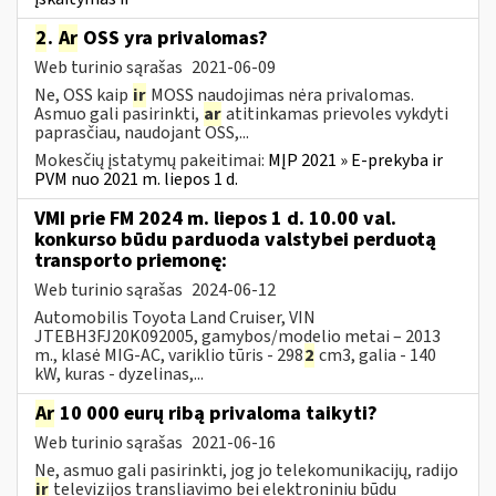
2
.
Ar
OSS yra privalomas?
Web turinio sąrašas
2021-06-09
Ne, OSS kaip
ir
MOSS naudojimas nėra privalomas.
Asmuo gali pasirinkti,
ar
atitinkamas prievoles vykdyti
paprasčiau, naudojant OSS,...
Mokesčių įstatymų pakeitimai:
MĮP 2021 » E-prekyba ir
PVM nuo 2021 m. liepos 1 d.
VMI prie FM 2024 m. liepos 1 d. 10.00 val.
konkurso būdu parduoda valstybei perduotą
transporto priemonę:
Web turinio sąrašas
2024-06-12
Automobilis Toyota Land Cruiser, VIN
JTEBH3FJ20K092005, gamybos/modelio metai – 2013
m., klasė MIG-AC, variklio tūris - 298
2
cm3, galia - 140
kW, kuras - dyzelinas,...
Ar
10 000 eurų ribą privaloma taikyti?
Web turinio sąrašas
2021-06-16
Ne, asmuo gali pasirinkti, jog jo telekomunikacijų, radijo
ir
televizijos transliavimo bei elektroniniu būdu