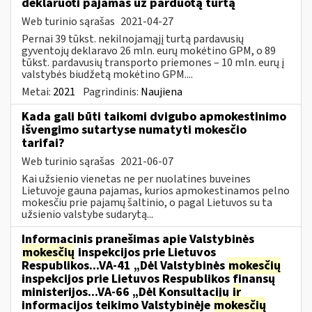
deklaruoti pajamas už parduotą turtą
Web turinio sąrašas
2021-04-27
Pernai 39 tūkst. nekilnojamąjį turtą pardavusių
gyventojų deklaravo 26 mln. eurų mokėtino GPM, o 89
tūkst. pardavusių transporto priemones – 10 mln. eurų į
valstybės biudžetą mokėtino GPM....
Metai:
2021
Pagrindinis:
Naujiena
Kada gali būti taikomi dvigubo apmokestinimo
išvengimo sutartyse numatyti mokesčio
tarifai?
Web turinio sąrašas
2021-06-07
Kai užsienio vienetas ne per nuolatines buveines
Lietuvoje gauna pajamas, kurios apmokestinamos pelno
mokesčiu prie pajamų šaltinio, o pagal Lietuvos su ta
užsienio valstybe sudarytą...
Informacinis pranešimas apie Valstybinės
mokesčių
inspekcijos prie Lietuvos
Respublikos...VA-41 „Dėl Valstybinės
mokesčių
inspekcijos prie Lietuvos Respublikos finansų
ministerijos...VA-66 „Dėl Konsultacijų
ir
informacijos teikimo Valstybinėje
mokesčių