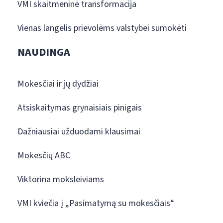
VMI skaitmeninė transformacija
Vienas langelis prievolėms valstybei sumokėti
NAUDINGA
Mokesčiai ir jų dydžiai
Atsiskaitymas grynaisiais pinigais
Dažniausiai užduodami klausimai
Mokesčių ABC
Viktorina moksleiviams
VMI kviečia į „Pasimatymą su mokesčiais“