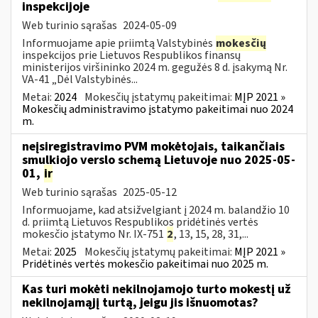
inspekcijoje
Web turinio sąrašas
2024-05-09
Informuojame apie priimtą Valstybinės
mokesčių
inspekcijos prie Lietuvos Respublikos finansų
ministerijos viršininko 2024 m. gegužės 8 d. įsakymą Nr.
VA-41 „Dėl Valstybinės...
Metai:
2024
Mokesčių įstatymų pakeitimai:
MĮP 2021 »
Mokesčių administravimo įstatymo pakeitimai nuo 2024
m.
neįsiregistravimo PVM mokėtojais, taikančiais
smulkiojo verslo schemą Lietuvoje nuo 2025-05-
01,
ir
Web turinio sąrašas
2025-05-12
Informuojame, kad atsižvelgiant į 2024 m. balandžio 10
d. priimtą Lietuvos Respublikos pridėtinės vertės
mokesčio įstatymo Nr. IX-751
2
, 13, 15, 28, 31,...
Metai:
2025
Mokesčių įstatymų pakeitimai:
MĮP 2021 »
Pridėtinės vertės mokesčio pakeitimai nuo 2025 m.
Kas turi mokėti nekilnojamojo turto mokestį už
nekilnojamąjį turtą, jeigu jis išnuomotas?