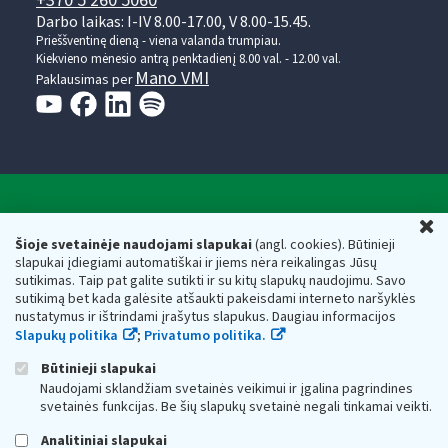
+370 5 260 5060
Darbo laikas: I-IV 8.00-17.00, V 8.00-15.45.
Prieššventinę dieną - viena valanda trumpiau.
Kiekvieno mėnesio antrą penktadienį 8.00 val. - 12.00 val.
Mano VMI
Paklausimas per
Valstybinė mokesčių inspekcija prie Lietuvos
U
Respublikos finansų ministerijos
Šioje svetainėje naudojami slapukai
(angl. cookies). Būtinieji
slapukai įdiegiami automatiškai ir jiems nėra reikalingas Jūsų
Biudžetinė įstaiga. Juridinio asmens kodas — 188659752,
sutikimas. Taip pat galite sutikti ir su kitų slapukų naudojimu. Savo
adresas: Vasario 16-osios g. 14, 01107 Vilnius, Lietuva, el.paštas:
sutikimą bet kada galėsite atšaukti pakeisdami interneto naršyklės
vmi@vmi.lt
, E. pristatymo dėžutės adresas 188659752
nustatymus ir ištrindami įrašytus slapukus. Daugiau informacijos
Duomenys apie Valstybinę mokesčių inspekciją prie Lietuvos
Slapukų politika
;
Privatumo politika.
Respublikos finansų ministerijos kaupiami ir saugomi Juridinių
asmenų registre
Būtinieji slapukai
Naudojami sklandžiam svetainės veikimui ir įgalina pagrindines
svetainės funkcijas. Be šių slapukų svetainė negali tinkamai veikti.
Analitiniai slapukai