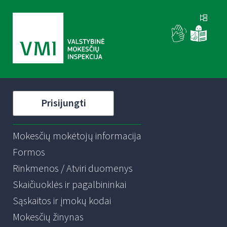
Prisijungti
Mokesčių mokėtojų informacija
Formos
Rinkmenos / Atviri duomenys
Skaičiuoklės ir pagalbininkai
Sąskaitos ir įmokų kodai
Mokesčių žinynas