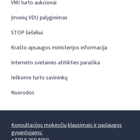
VMI turto aukcionai
Įmonių VDU palyginimas
STOP šešėliui
Krašto apsaugos ministerijos informacija
Interneto svetainės atitikties paraiška
Ieškome turto savininkų
Nuorodos
Konsultacijos mokesčių klausimais ir paslaugos
gyventojams: