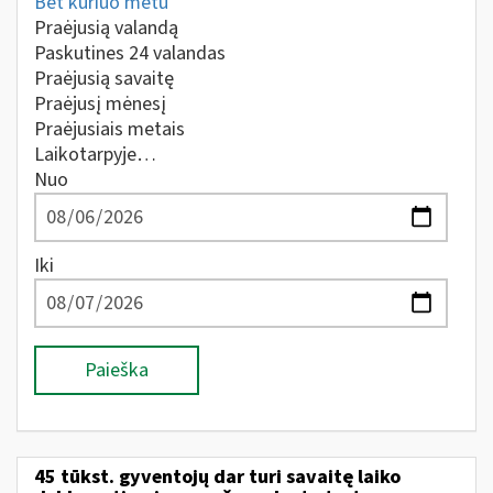
Bet kuriuo metu
Praėjusią valandą
Paskutines 24 valandas
Praėjusią savaitę
Praėjusį mėnesį
Praėjusiais metais
Laikotarpyje…
Nuo
Iki
Paieška
45 tūkst. gyventojų dar turi savaitę laiko