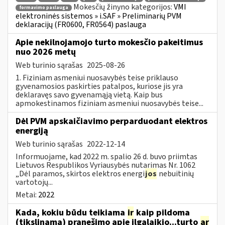
Mokesčių žinyno kategorijos:
VMI
formavimo paslauga
elektroninės sistemos » i.SAF » Preliminarių PVM
deklaracijų (FR0600, FR0564) paslauga
Apie nekilnojamojo turto mokesčio pakeitimus
nuo 2026 metų
Web turinio sąrašas
2025-08-26
1. Fiziniam asmeniui nuosavybės teise priklauso
gyvenamosios paskirties patalpos, kuriose jis yra
deklaravęs savo gyvenamąją vietą. Kaip bus
apmokestinamos fiziniam asmeniui nuosavybės teise...
Dėl PVM apskaičiavimo perparduodant elektros
energiją
Web turinio sąrašas
2022-12-14
Informuojame, kad 2022 m. spalio 26 d. buvo priimtas
Lietuvos Respublikos Vyriausybės nutarimas Nr. 1062
„Dėl paramos, skirtos elektros energi
jos
nebuitinių
vartotojų...
Metai:
2022
Kada, kokiu būdu teikiama
ir
kaip pildoma
(tikslinama) pranešimo apie ilgalaikio...turto
ar