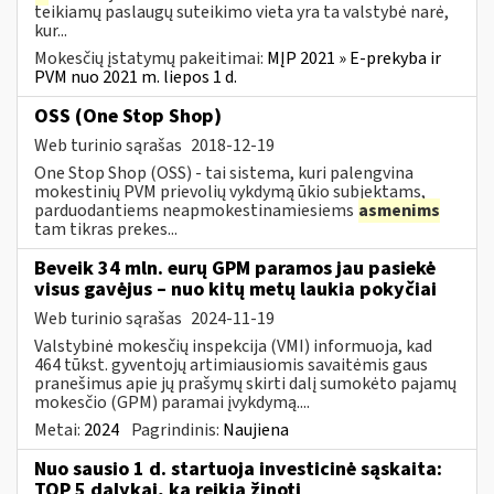
teikiamų paslaugų suteikimo vieta yra ta valstybė narė,
kur...
Mokesčių įstatymų pakeitimai:
MĮP 2021 » E-prekyba ir
PVM nuo 2021 m. liepos 1 d.
OSS (One Stop Shop)
Web turinio sąrašas
2018-12-19
One Stop Shop (OSS) - tai sistema, kuri palengvina
mokestinių PVM prievolių vykdymą ūkio subjektams,
parduodantiems neapmokestinamiesiems
asmenims
tam tikras prekes...
Beveik 34 mln. eurų GPM paramos jau pasiekė
visus gavėjus – nuo kitų metų laukia pokyčiai
Web turinio sąrašas
2024-11-19
Valstybinė mokesčių inspekcija (VMI) informuoja, kad
464 tūkst. gyventojų artimiausiomis savaitėmis gaus
pranešimus apie jų prašymų skirti dalį sumokėto pajamų
mokesčio (GPM) paramai įvykdymą....
Metai:
2024
Pagrindinis:
Naujiena
Nuo sausio 1 d. startuoja investicinė sąskaita:
TOP 5 dalykai, ką reikia žinoti