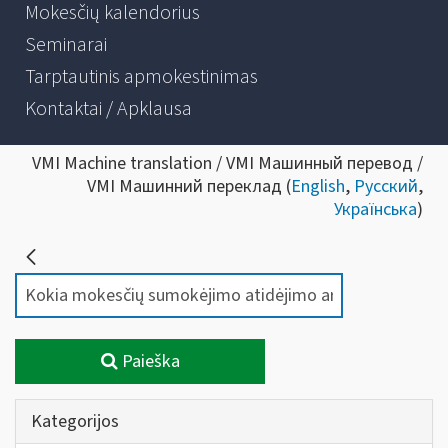
Mokesčių kalendorius
Seminarai
Tarptautinis apmokestinimas
Kontaktai / Apklausa
VMI Machine translation / VMI Машинный перевод /
VMI Машинний переклад (
English
,
Русский
,
Українська
)
Paieška
Kategorijos