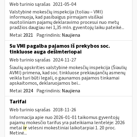
Web turinio sąrašas
2021-05-04
Valstybinė mokesčių inspekcija (toliau – VMI)
informuoja, kad pasibaigus pirmajam visiškai
nuotoliniam pajamų deklaravimo procesui nuo metų
pradžios daugiau nei 1,35 mln. gyventojų laiku pateikė...
Metai:
2021
Pagrindinis:
Naujiena
Su VMI pagalba pajamos iš prekybos soc.
tinkluose auga dešimteriopai
Web turinio sąrašas
2024-11-27
Šiaulių apskrities valstybinė mokesčių inspekcija (Šiaulių
AVMI) primena, kad soc. tinkluose prekiaujančių asmenų
veikla turi būti legali, o gaunamos pajamos tinkamai
apskaitomos, deklaruojamos bei...
Metai:
2024
Pagrindinis:
Naujiena
Tarifai
Web turinio sąrašas
2018-11-26
Informacija apie nuo 2026-01-01 taikomus gyventojų
pajamų mokesčio tarifus yra pateikiama lentelėje: 2026
metai
ir
vėlesni mokestiniai laikotarpiai 1. 20 proc.
Metinė...