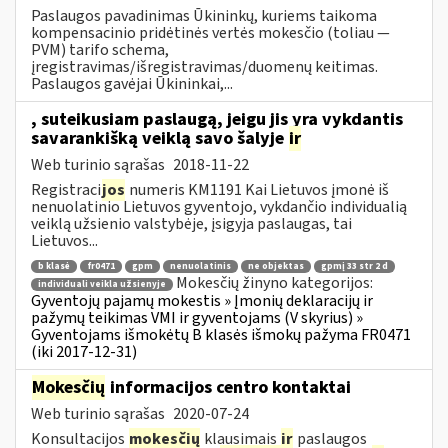
Paslaugos pavadinimas Ūkininkų, kuriems taikoma
kompensacinio pridėtinės vertės mokesčio (toliau —
PVM) tarifo schema,
įregistravimas/išregistravimas/duomenų keitimas.
Paslaugos gavėjai Ūkininkai,...
, suteikusiam paslaugą, jeigu jis yra vykdantis
savarankišką veiklą savo šalyje
ir
Web turinio sąrašas
2018-11-22
Registraci
jos
numeris KM1191 Kai Lietuvos įmonė iš
nenuolatinio Lietuvos gyventojo, vykdančio individualią
veiklą užsienio valstybėje, įsigyja paslaugas, tai
Lietuvos...
b klasė
fr0471
gpm
nenuolatinis
ne objektas
gpmį 33 str 2 d
Mokesčių žinyno kategorijos:
individuali veikla užsienyje
Gyventojų pajamų mokestis » Įmonių deklaracijų ir
pažymų teikimas VMI ir gyventojams (V skyrius) »
Gyventojams išmokėtų B klasės išmokų pažyma FR0471
(iki 2017-12-31)
Mokesčių
informacijos centro kontaktai
Web turinio sąrašas
2020-07-24
Konsultacijos
mokesčių
klausimais
ir
paslaugos