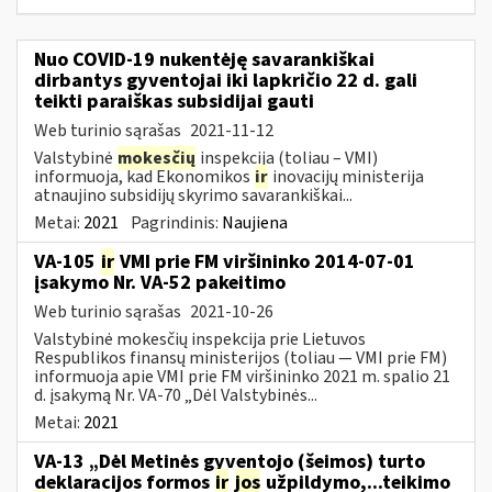
Nuo COVID-19 nukentėję savarankiškai
dirbantys gyventojai iki lapkričio 22 d. gali
teikti paraiškas subsidijai gauti
Web turinio sąrašas
2021-11-12
Valstybinė
mokesčių
inspekcija (toliau – VMI)
informuoja, kad Ekonomikos
ir
inovacijų ministerija
atnaujino subsidijų skyrimo savarankiškai...
Metai:
2021
Pagrindinis:
Naujiena
VA-105
ir
VMI prie FM viršininko 2014-07-01
įsakymo Nr. VA-52 pakeitimo
Web turinio sąrašas
2021-10-26
Valstybinė mokesčių inspekcija prie Lietuvos
Respublikos finansų ministerijos (toliau ― VMI prie FM)
informuoja apie VMI prie FM viršininko 2021 m. spalio 21
d. įsakymą Nr. VA-70 „Dėl Valstybinės...
Metai:
2021
VA-13 „Dėl Metinės gyventojo (šeimos) turto
deklaracijos formos
ir
jos
užpildymo,...teikimo