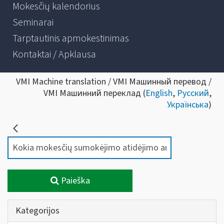
Mokesčių kalendorius
Seminarai
Tarptautinis apmokestinimas
Kontaktai / Apklausa
VMI Machine translation / VMI Машинный перевод /
VMI Машинний переклад (
English
,
Русский
,
Українська
)
Paieška
Kategorijos