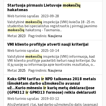
Startuoja pirmasis Lietuvoje
mokesčių
hakatonas
Web turinio sąrašas
2023-09-28
Valstybinė
mokesčių
inspekcija (VMI) kviečia 18 -25 m.
studentus bei specialistus registruotis į pirmąjį jaunimo
mokesčių
hakatoną - Taxmania...
Metai:
2023
Pagrindinis:
Naujiena
VMI kliento profilyje atverti nauji kriterijai
Web turinio sąrašas
2025-10-14
Valstybinė
mokesčių
inspekcija (VMI) informuoja, kad
VMI kliento profilyje paskelbti keturi nauji kriterijai. Du
iš jų susiję su informacija apie kontrolės rezultatus, o...
Metai:
2025
Pagrindinis:
Naujiena
Koks GPM tarifas
ir
NPD taikomas 2018 metais
išmokėtam darbo užmokesčio avansui
už...Kurio mėnesio
ir
kurių metų deklaracijose
(GPM312
ir
GPM313 formose) reikia deklaruoti
Web turinio sąrašas
2019-03-12
Atsižvelgiant į tai, kad darbo užmokesčio dalis (avansas)