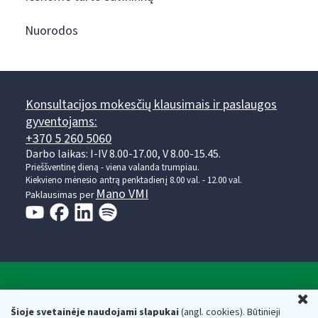
Nuorodos
Konsultacijos mokesčių klausimais ir paslaugos
gyventojams:
+370 5 260 5060
Darbo laikas: I-IV 8.00-17.00, V 8.00-15.45.
Prieššventinę dieną - viena valanda trumpiau.
Kiekvieno mėnesio antrą penktadienį 8.00 val. - 12.00 val.
Mano VMI
Paklausimas per
Valstybinė mokesčių inspekcija prie Lietuvos
U
Respublikos finansų ministerijos
Šioje svetainėje naudojami slapukai
(angl. cookies). Būtinieji