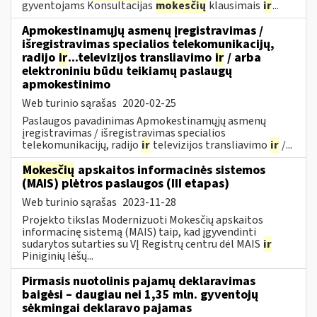
gyventojams Konsultacijas
mokesčių
klausimais
ir
...
Apmokestinamųjų asmenų įregistravimas /
išregistravimas specialios telekomunikacijų,
radijo
ir
...televizijos transliavimo
ir
/ arba
elektroniniu būdu teikiamų paslaugų
apmokestinimo
Web turinio sąrašas
2020-02-25
Paslaugos pavadinimas Apmokestinamųjų asmenų
įregistravimas / išregistravimas specialios
telekomunikacijų, radijo
ir
televizijos transliavimo
ir
/...
Mokesčių
apskaitos informacinės sistemos
(MAIS) plėtros paslaugos (III etapas)
Web turinio sąrašas
2023-11-28
Projekto tikslas Modernizuoti Mokesčių apskaitos
informacinę sistemą (MAIS) taip, kad įgyvendinti
sudarytos sutarties su VĮ Registrų centru dėl MAIS
ir
Piniginių lėšų...
Pirmasis nuotolinis pajamų deklaravimas
baigėsi – daugiau nei 1,35 mln. gyventojų
sėkmingai deklaravo pajamas