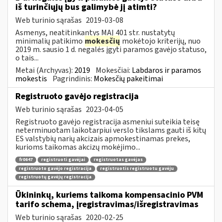
iš turinčiųjų bus galimybė jį atimti?
Web turinio sąrašas
2019-03-08
Asmenys, neatitinkantys MAĮ 401 str. nustatytų
minimalių patikimo
mokesčių
mokėtojo kriterijų, nuo
2019 m. sausio 1 d. negalės įgyti paramos gavėjo statuso,
o tais...
Metai (Archyvas):
2019
Mokesčiai:
Labdaros ir paramos
mokestis
Pagrindinis:
Mokesčių pakeitimai
Registruoto gavėjo registracija
Web turinio sąrašas
2023-04-05
Registruoto gavėjo registracija asmeniui suteikia teisę
neterminuotam laikotarpiui verslo tikslams gauti iš kitų
ES valstybių narių akcizais apmokestinamas prekes,
kurioms taikomas akcizų mokėjimo...
fr0647
registruoti gavėjai
registruotas gavėjas
registruoto gavėjo registracija
registruotis registruotu gavėju
registruotų gavėjų registracija
Ūkininkų, kuriems taikoma kompensacinio PVM
tarifo schema, įregistravimas/išregistravimas
Web turinio sąrašas
2020-02-25