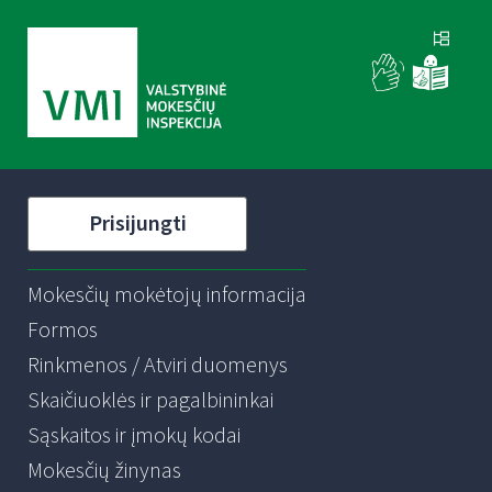
Prisijungti
Mokesčių mokėtojų informacija
Formos
Rinkmenos / Atviri duomenys
Skaičiuoklės ir pagalbininkai
Sąskaitos ir įmokų kodai
Mokesčių žinynas