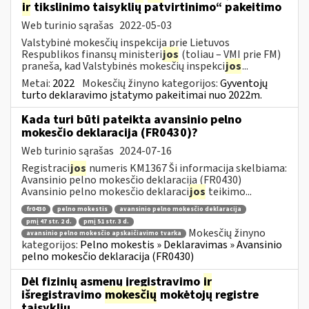
ir
tikslinimo taisyklių patvirtinimo“ pakeitimo
Web turinio sąrašas
2022-05-03
Valstybinė mokesčių inspekcija prie Lietuvos
Respublikos finansų ministeri
jos
(toliau – VMI prie FM)
praneša, kad Valstybinės mokesčių inspekci
jos
...
Metai:
2022
Mokesčių žinyno kategorijos:
Gyventojų
turto deklaravimo įstatymo pakeitimai nuo 2022m.
Kada turi būti pateikta avansinio pelno
mokesčio deklaracija (FR0430)?
Web turinio sąrašas
2024-07-16
Registraci
jos
numeris KM1367 Ši informacija skelbiama:
Avansinio pelno mokesčio deklaracija (FR0430)
Avansinio pelno mokesčio deklaraci
jos
teikimo...
fr0430
pelno mokestis
avansinio pelno mokesčio deklaracija
pmį 47 str. 2 d.
pmį 51 str. 3 d.
Mokesčių žinyno
avansinio pelno mokesčio apskaičiavimo tvarka
kategorijos:
Pelno mokestis » Deklaravimas » Avansinio
pelno mokesčio deklaracija (FR0430)
Dėl fizinių asmenų įregistravimo
ir
išregistravimo
mokesčių
mokėtojų registre
taisyklių