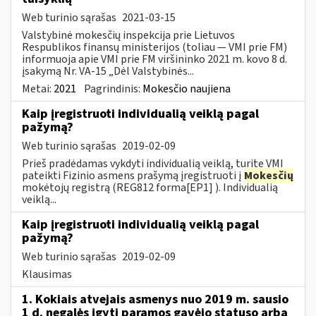
Web turinio sąrašas
2021-03-15
Valstybinė mokesčių inspekcija prie Lietuvos
Respublikos finansų ministerijos (toliau ― VMI prie FM)
informuoja apie VMI prie FM viršininko 2021 m. kovo 8 d.
įsakymą Nr. VA-15 „Dėl Valstybinės...
Metai:
2021
Pagrindinis:
Mokesčio naujiena
Kaip įregistruoti individualią veiklą pagal
pažymą?
Web turinio sąrašas
2019-02-09
Prieš pradėdamas vykdyti individualią veiklą, turite VMI
pateikti Fizinio asmens prašymą įregistruoti į
Mokesčių
mokėtojų registrą (REG812 forma[EP1] ). Individualią
veiklą...
Kaip įregistruoti individualią veiklą pagal
pažymą?
Web turinio sąrašas
2019-02-09
Klausimas
1. Kokiais atvejais asmenys nuo 2019 m. sausio
1 d. negalės įgyti paramos gavėjo statuso arba