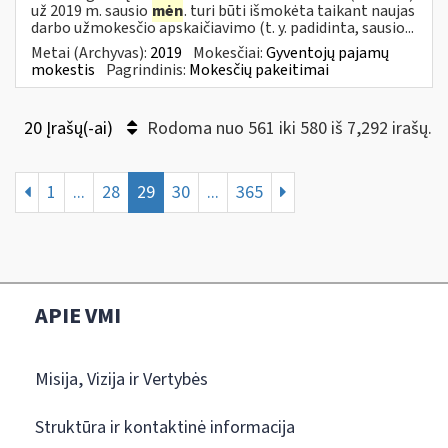
už 2019 m. sausio
mėn
. turi būti išmokėta taikant naujas
darbo užmokesčio apskaičiavimo (t. y. padidinta, sausio...
Metai (Archyvas):
2019
Mokesčiai:
Gyventojų pajamų
mokestis
Pagrindinis:
Mokesčių pakeitimai
20 Įrašų(-ai)
Rodoma nuo 561 iki 580 iš 7,292 irašų.
1
...
28
29
30
...
365
APIE VMI
Misija, Vizija ir Vertybės
Struktūra ir kontaktinė informacija