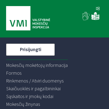
Prisijungti
Mokesčių mokėtojų informacija
Formos
Rinkmenos / Atviri duomenys
Skaičiuoklės ir pagalbininkai
Sąskaitos ir įmokų kodai
Mokesčių žinynas