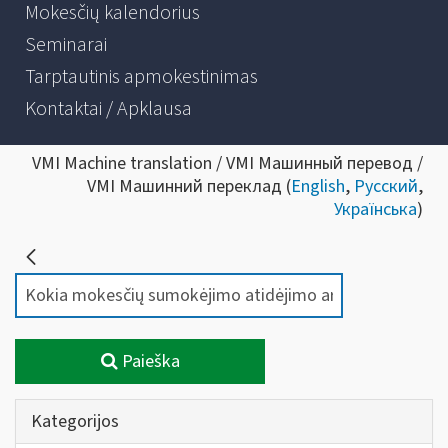
Mokesčių kalendorius
Seminarai
Tarptautinis apmokestinimas
Kontaktai / Apklausa
VMI Machine translation / VMI Машинный перевод /
VMI Машинний переклад (
English
,
Русский
,
Українська
)
Paieška
Kategorijos