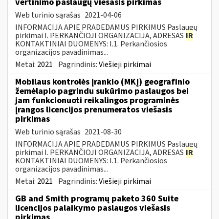
vertinimo paslaugų viešasis pirkimas
Web turinio sąrašas
2021-04-06
INFORMACIJA APIE PRADEDAMUS PIRKIMUS Paslaugų
pirkimai I. PERKANČIOJI ORGANIZACIJA, ADRESAS
IR
KONTAKTINIAI DUOMENYS: I.1. Perkančiosios
organizacijos pavadinimas...
Metai:
2021
Pagrindinis:
Viešieji pirkimai
Mobilaus kontrolės įrankio (MKĮ) geografinio
žemėlapio pagrindu sukūrimo paslaugos bei
jam funkcionuoti reikalingos programinės
įrangos licencijos prenumeratos viešasis
pirkimas
Web turinio sąrašas
2021-08-30
INFORMACIJA APIE PRADEDAMUS PIRKIMUS Paslaugų
pirkimai I. PERKANČIOJI ORGANIZACIJA, ADRESAS
IR
KONTAKTINIAI DUOMENYS: I.1. Perkančiosios
organizacijos pavadinimas...
Metai:
2021
Pagrindinis:
Viešieji pirkimai
GB and Smith programų paketo 360 Suite
licencijos palaikymo paslaugos viešasis
pirkimas