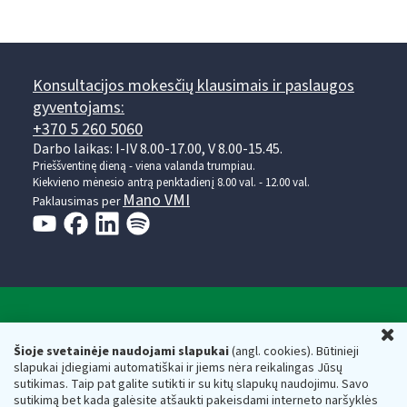
Konsultacijos mokesčių klausimais ir paslaugos
gyventojams:
+370 5 260 5060
Darbo laikas: I-IV 8.00-17.00, V 8.00-15.45.
Prieššventinę dieną - viena valanda trumpiau.
Kiekvieno mėnesio antrą penktadienį 8.00 val. - 12.00 val.
Mano VMI
Paklausimas per
Valstybinė mokesčių inspekcija prie Lietuvos
U
Respublikos finansų ministerijos
Šioje svetainėje naudojami slapukai
(angl. cookies). Būtinieji
slapukai įdiegiami automatiškai ir jiems nėra reikalingas Jūsų
Biudžetinė įstaiga. Juridinio asmens kodas — 188659752,
sutikimas. Taip pat galite sutikti ir su kitų slapukų naudojimu. Savo
adresas: Vasario 16-osios g. 14, 01107 Vilnius, Lietuva, el.paštas:
sutikimą bet kada galėsite atšaukti pakeisdami interneto naršyklės