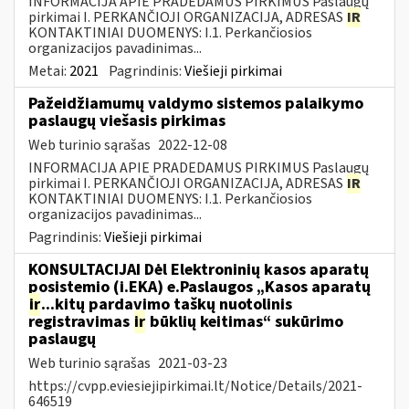
INFORMACIJA APIE PRADEDAMUS PIRKIMUS Paslaugų
pirkimai I. PERKANČIOJI ORGANIZACIJA, ADRESAS
IR
KONTAKTINIAI DUOMENYS: I.1. Perkančiosios
organizacijos pavadinimas...
Metai:
2021
Pagrindinis:
Viešieji pirkimai
Pažeidžiamumų valdymo sistemos palaikymo
paslaugų viešasis pirkimas
Web turinio sąrašas
2022-12-08
INFORMACIJA APIE PRADEDAMUS PIRKIMUS Paslaugų
pirkimai I. PERKANČIOJI ORGANIZACIJA, ADRESAS
IR
KONTAKTINIAI DUOMENYS: I.1. Perkančiosios
organizacijos pavadinimas...
Pagrindinis:
Viešieji pirkimai
KONSULTACIJAI Dėl Elektroninių kasos aparatų
posistemio (i.EKA) e.Paslaugos „Kasos aparatų
ir
...kitų pardavimo taškų nuotolinis
registravimas
ir
būklių keitimas“ sukūrimo
paslaugų
Web turinio sąrašas
2021-03-23
https://cvpp.eviesiejipirkimai.lt/Notice/Details/2021-
646519