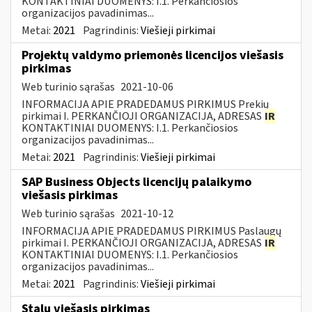
KONTAKTINIAI DUOMENYS: I.1. Perkančiosios
organizacijos pavadinimas...
Metai:
2021
Pagrindinis:
Viešieji pirkimai
Projektų valdymo priemonės licencijos viešasis
pirkimas
Web turinio sąrašas
2021-10-06
INFORMACIJA APIE PRADEDAMUS PIRKIMUS Prekių
pirkimai I. PERKANČIOJI ORGANIZACIJA, ADRESAS
IR
KONTAKTINIAI DUOMENYS: I.1. Perkančiosios
organizacijos pavadinimas...
Metai:
2021
Pagrindinis:
Viešieji pirkimai
SAP Business Objects licencijų palaikymo
viešasis pirkimas
Web turinio sąrašas
2021-10-12
INFORMACIJA APIE PRADEDAMUS PIRKIMUS Paslaugų
pirkimai I. PERKANČIOJI ORGANIZACIJA, ADRESAS
IR
KONTAKTINIAI DUOMENYS: I.1. Perkančiosios
organizacijos pavadinimas...
Metai:
2021
Pagrindinis:
Viešieji pirkimai
Stalų viešasis pirkimas