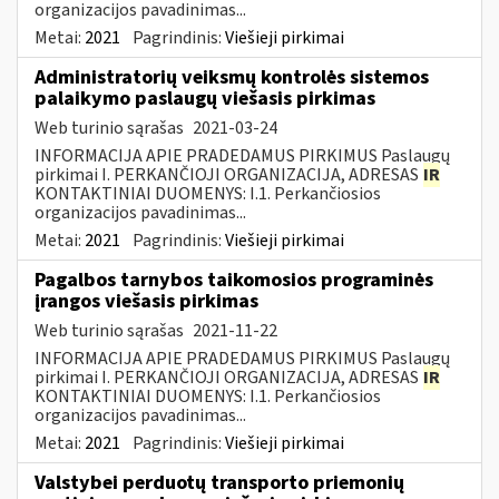
organizacijos pavadinimas...
Metai:
2021
Pagrindinis:
Viešieji pirkimai
Administratorių veiksmų kontrolės sistemos
palaikymo paslaugų viešasis pirkimas
Web turinio sąrašas
2021-03-24
INFORMACIJA APIE PRADEDAMUS PIRKIMUS Paslaugų
pirkimai I. PERKANČIOJI ORGANIZACIJA, ADRESAS
IR
KONTAKTINIAI DUOMENYS: I.1. Perkančiosios
organizacijos pavadinimas...
Metai:
2021
Pagrindinis:
Viešieji pirkimai
Pagalbos tarnybos taikomosios programinės
įrangos viešasis pirkimas
Web turinio sąrašas
2021-11-22
INFORMACIJA APIE PRADEDAMUS PIRKIMUS Paslaugų
pirkimai I. PERKANČIOJI ORGANIZACIJA, ADRESAS
IR
KONTAKTINIAI DUOMENYS: I.1. Perkančiosios
organizacijos pavadinimas...
Metai:
2021
Pagrindinis:
Viešieji pirkimai
Valstybei perduotų transporto priemonių