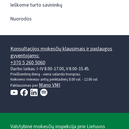
Ieškome turto savininkų
Nuorodos
Konsultacijos mokesčių klausimais ir paslaugos
gyventojams:
+370 5 260 5060
Darbo laikas: I-IV 8.00-17.00, V 8.00-15.45.
Prieššventinę dieną - viena valanda trumpiau.
Kiekvieno mėnesio antrą penktadienį 8.00 val. - 12.00 val.
Mano VMI
Paklausimas per
Valstybinė mokesčių inspekcija prie Lietuvos