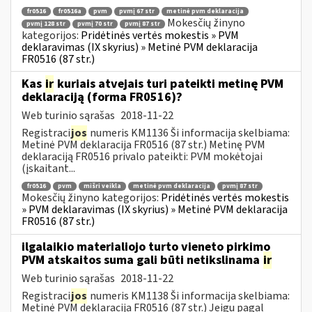
fr0516
fr0516a
pvm
pvmį 67 str
metinė pvm deklaracija
Mokesčių žinyno
pvmį 128 str
pvmį 70 str
pvmį 87 str
kategorijos:
Pridėtinės vertės mokestis » PVM
deklaravimas (IX skyrius) » Metinė PVM deklaracija
FR0516 (87 str.)
Kas
ir
kuriais atvejais turi pateikti metinę PVM
deklaraciją (forma FR0516)?
Web turinio sąrašas
2018-11-22
Registraci
jos
numeris KM1136 Ši informacija skelbiama:
Metinė PVM deklaracija FR0516 (87 str.) Metinę PVM
deklaraciją FR0516 privalo pateikti: PVM mokėtojai
(įskaitant...
fr0516
pvm
mišri veikla
metinė pvm deklaracija
pvmį 87 str
Mokesčių žinyno kategorijos:
Pridėtinės vertės mokestis
» PVM deklaravimas (IX skyrius) » Metinė PVM deklaracija
FR0516 (87 str.)
ilgalaikio materialiojo turto vieneto pirkimo
PVM atskaitos suma gali būti netikslinama
ir
Web turinio sąrašas
2018-11-22
Registraci
jos
numeris KM1138 Ši informacija skelbiama:
Metinė PVM deklaracija FR0516 (87 str.) Jeigu pagal