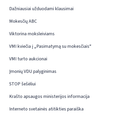
Dažniausiai užduodami klausimai
Mokesčių ABC
Viktorina moksleiviams
VMI kviečia į „Pasimatymą su mokesčiais“
VMI turto aukcionai
Įmonių VDU palyginimas
STOP šešėliui
Krašto apsaugos ministerijos informacija
Interneto svetainės atitikties paraiška