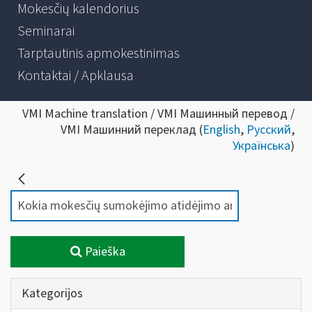
Mokesčių kalendorius
Seminarai
Tarptautinis apmokestinimas
Kontaktai / Apklausa
VMI Machine translation / VMI Машинный перевод /
VMI Машинний переклад (
English
,
Русский
,
Українська
)
Paieška
Kategorijos