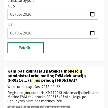
Laikotarpyje…
Nuo
Iki
Paieška
Kaip patikslinti jau pateiktą
mokesčių
administratoriui metinę PVM deklaraciją
(FR0516...)
ir
jos
priedą (FR0516A)?
Web turinio sąrašas
2018-11-22
Registraci
jos
numeris KM1129 Ši informacija skelbiama:
Metinė PVM deklaracija FR0516 (87 str.) Jeigu po
užpildytos pirminės metinės PVM...
fr0516
fr0516a
pvm
deklaracijos tikslinimas