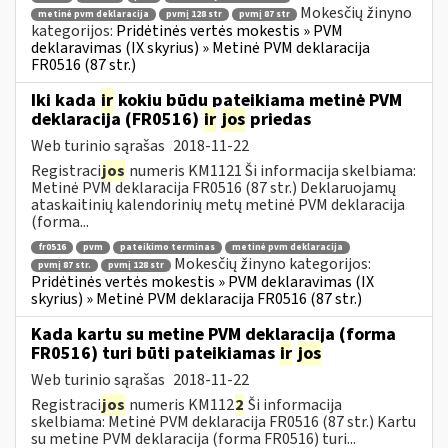
Mokesčių žinyno
metinė pvm deklaracija
pvmį 128 str
pvmį 87 str
kategorijos:
Pridėtinės vertės mokestis » PVM
deklaravimas (IX skyrius) » Metinė PVM deklaracija
FR0516 (87 str.)
Iki kada
ir
kokiu būdu pateikiama metinė PVM
deklaracija (FR0516)
ir
jos
priedas
Web turinio sąrašas
2018-11-22
Registraci
jos
numeris KM1121 Ši informacija skelbiama:
Metinė PVM deklaracija FR0516 (87 str.) Deklaruojamų
ataskaitinių kalendorinių metų metinė PVM deklaracija
(forma...
fr0516
pvm
pateikimo terminas
metinė pvm deklaracija
Mokesčių žinyno kategorijos:
pvmį 87 str.
pvmį 128 str
Pridėtinės vertės mokestis » PVM deklaravimas (IX
skyrius) » Metinė PVM deklaracija FR0516 (87 str.)
Kada kartu su metine PVM deklaracija (forma
FR0516) turi būti pateikiamas
ir
jos
Web turinio sąrašas
2018-11-22
Registraci
jos
numeris KM112
2
Ši informacija
skelbiama: Metinė PVM deklaracija FR0516 (87 str.) Kartu
su metine PVM deklaracija (forma FR0516) turi...