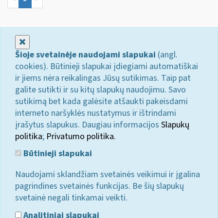
Uždaryti
Šioje svetainėje naudojami slapukai
(angl.
cookies). Būtinieji slapukai įdiegiami automatiškai
ir jiems nėra reikalingas Jūsų sutikimas. Taip pat
galite sutikti ir su kitų slapukų naudojimu. Savo
sutikimą bet kada galėsite atšaukti pakeisdami
interneto naršyklės nustatymus ir ištrindami
įrašytus slapukus. Daugiau informacijos
Slapukų
politika
;
Privatumo politika.
Būtinieji slapukai
Naudojami sklandžiam svetainės veikimui ir įgalina
pagrindines svetainės funkcijas. Be šių slapukų
svetainė negali tinkamai veikti.
Analitiniai slapukai