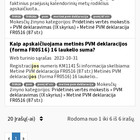
faktinius praėjusių kalendorinių metų rodiklius
apskaičiuota...
fr0516
fr0516a
pvm
metinė pvm deklaracija
pvmį 87 str
Mokesčių žinyno kategorijos:
Pridėtinės vertės mokestis
» PVM deklaravimas (IX skyrius) » Metinė PVM deklaracija
FR0516 (87 str.)
Kaip apskaičiuojama metinės PVM deklaracijos
(forma FR0516) 16 laukelio suma?
Web turinio sąrašas
2023-10-31
Registraci
jos
numeris KM1141 Ši informacija skelbiama:
Metinė PVM deklaracija FR0516 (87 str.) Metinės PVM
deklaraci
jos
(forma FR0516) 16 laukelio...
Mokesčių
fr0516
pvm
pvmį 67 str
metinė pvm deklaracija
žinyno kategorijos:
Pridėtinės vertės mokestis » PVM
deklaravimas (IX skyrius) » Metinė PVM deklaracija
FR0516 (87 str.)
20 Įrašų(-ai)
Rodoma nuo 1 iki 6 iš 6 irašų.
1