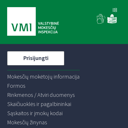
Prisijungti
Mokesčių mokėtojų informacija
Formos
Rinkmenos / Atviri duomenys
Skaičiuoklės ir pagalbininkai
Sąskaitos ir įmokų kodai
Mokesčių žinynas