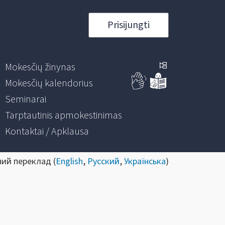
Prisijungti
Mokesčių žinynas
Mokesčių kalendorius
Seminarai
Tarptautinis apmokestinimas
Kontaktai / Apklausa
ний переклад (
English
,
Русский
,
Українська
)