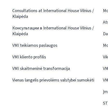
Consultations at International House Vilnius /
Mo
Klaipėda
At
Консультации в International House Vilnius /
Klaipėda
Da
VMI teikiamos paslaugos
Mo
VMI kliento profilis
Vi
VMI skaitmeninė transformacija
VM
Vienas langelis prievolėms valstybei sumokėti
VM
Įm
ST