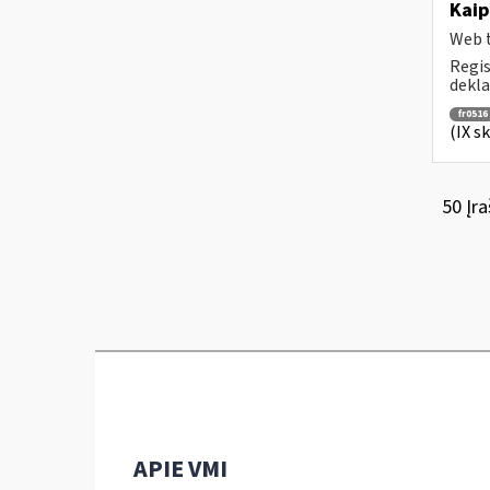
Kaip
Web t
Regis
dekla
fr0516
(IX s
50 Įra
APIE VMI