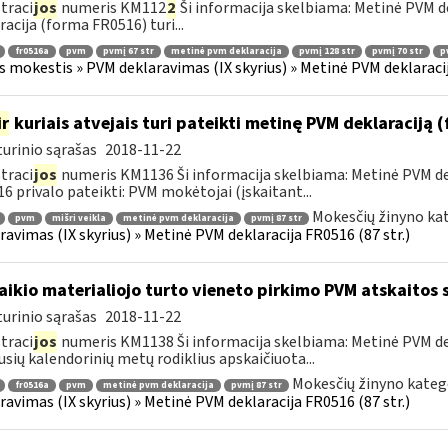
traci
jos
numeris KM112
2
Ši informacija skelbiama: Metinė PVM de
racija (forma FR0516) turi...
fr0516a
pvm
pvmį 67 str
metinė pvm deklaracija
pvmį 128 str
pvmį 70 str
p
s mokestis » PVM deklaravimas (IX skyrius) » Metinė PVM deklaracij
ir
kuriais atvejais turi pateikti metinę PVM deklaraciją
urinio sąrašas
2018-11-22
traci
jos
numeris KM1136 Ši informacija skelbiama: Metinė PVM dek
6 privalo pateikti: PVM mokėtojai (įskaitant...
Mokesčių žinyno kat
pvm
mišri veikla
metinė pvm deklaracija
pvmį 87 str
ravimas (IX skyrius) » Metinė PVM deklaracija FR0516 (87 str.)
laikio materialiojo turto vieneto pirkimo PVM atskaitos
urinio sąrašas
2018-11-22
traci
jos
numeris KM1138 Ši informacija skelbiama: Metinė PVM dekl
usių kalendorinių metų rodiklius apskaičiuota...
Mokesčių žinyno kateg
fr0516a
pvm
metinė pvm deklaracija
pvmį 87 str
ravimas (IX skyrius) » Metinė PVM deklaracija FR0516 (87 str.)