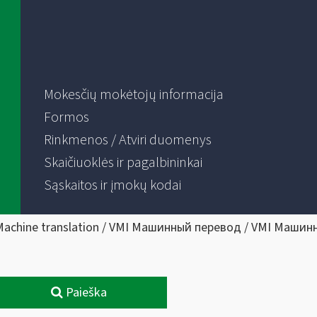
Mokesčių mokėtojų informacija
Formos
Rinkmenos / Atviri duomenys
Skaičiuoklės ir pagalbininkai
Sąskaitos ir įmokų kodai
Machine translation / VMI Машинный перевод / VMI Машин
Paieška