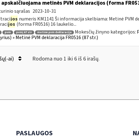
 apskaičiuojama metinės PVM deklaracijos (forma FR051
urinio sąrašas
2023-10-31
traci
jos
numeris KM1141 Ši informacija skelbiama: Metinė PVM dek
raci
jos
(forma FR0516) 16 laukelio...
Mokesčių žinyno kategorijos:
P
pvm
pvmį 67 str
metinė pvm deklaracija
kyrius) » Metinė PVM deklaracija FR0516 (87 str.)
šų(-ai)
Rodoma nuo 1 iki 6 iš 6 irašų.
PASLAUGOS
N