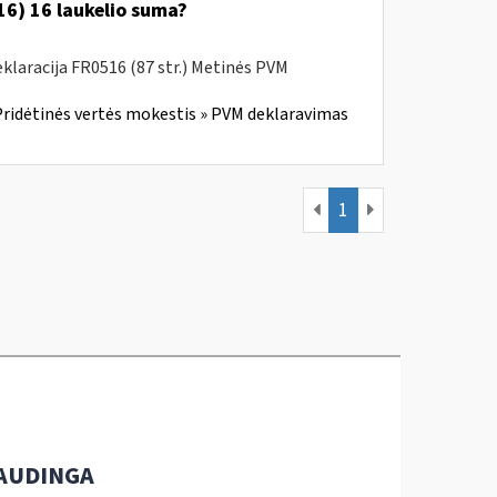
6) 16 laukelio suma?
laracija FR0516 (87 str.) Metinės PVM
ridėtinės vertės mokestis » PVM deklaravimas
1
AUDINGA