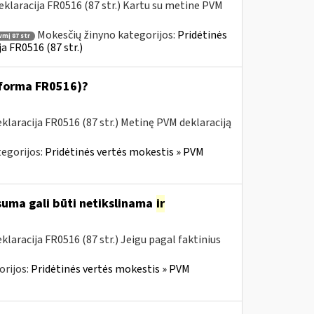
klaracija FR0516 (87 str.) Kartu su metine PVM
Mokesčių žinyno kategorijos:
Pridėtinės
vmį 87 str
a FR0516 (87 str.)
 (forma FR0516)?
laracija FR0516 (87 str.) Metinę PVM deklaraciją
egorijos:
Pridėtinės vertės mokestis » PVM
 suma gali būti netikslinama
ir
aracija FR0516 (87 str.) Jeigu pagal faktinius
orijos:
Pridėtinės vertės mokestis » PVM