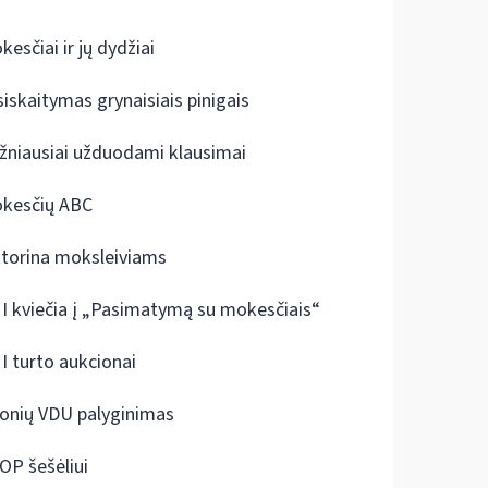
kesčiai ir jų dydžiai
siskaitymas grynaisiais pinigais
žniausiai užduodami klausimai
kesčių ABC
ktorina moksleiviams
I kviečia į „Pasimatymą su mokesčiais“
I turto aukcionai
onių VDU palyginimas
OP šešėliui