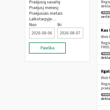
Praėjusią savaitę
Regis
dekla
Praėjusį mėnesį
Praėjusiais metais
fr0516
vertė
Laikotarpyje…
Nuo
Iki
Kas
Web t
Regis
FR051
Paieška
fr0516
dekla
ilga
Web t
Regis
praėj
fr0516
dekla