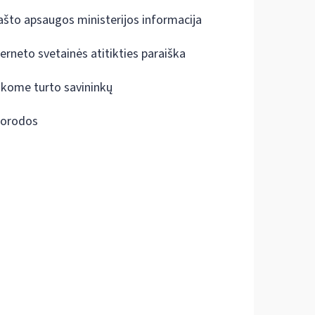
ašto apsaugos ministerijos informacija
terneto svetainės atitikties paraiška
škome turto savininkų
orodos