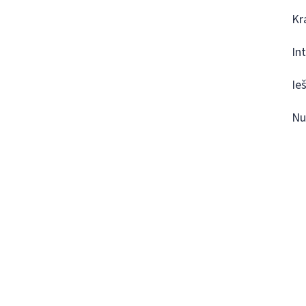
Kr
In
Ie
Nu