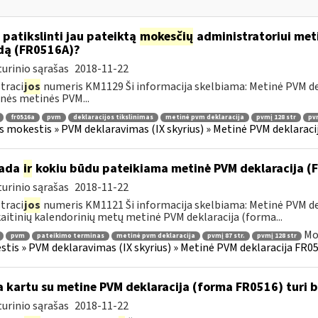
 patikslinti jau pateiktą
mokesčių
administratoriui meti
dą (FR0516A)?
urinio sąrašas
2018-11-22
traci
jos
numeris KM1129 Ši informacija skelbiama: Metinė PVM dekl
nės metinės PVM...
fr0516a
pvm
deklaracijos tikslinimas
metinė pvm deklaracija
pvmį 128 str
pvm
s mokestis » PVM deklaravimas (IX skyrius) » Metinė PVM deklaracij
kada
ir
kokiu būdu pateikiama metinė PVM deklaracija 
urinio sąrašas
2018-11-22
traci
jos
numeris KM1121 Ši informacija skelbiama: Metinė PVM dek
aitinių kalendorinių metų metinė PVM deklaracija (forma...
Mo
pvm
pateikimo terminas
metinė pvm deklaracija
pvmį 87 str.
pvmį 128 str
tis » PVM deklaravimas (IX skyrius) » Metinė PVM deklaracija FR051
 kartu su metine PVM deklaracija (forma FR0516) turi 
urinio sąrašas
2018-11-22