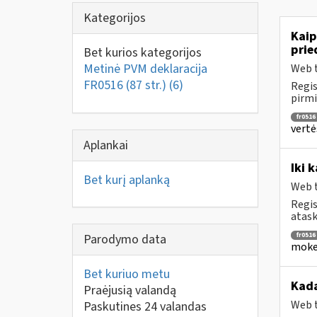
Kategorijos
Kaip
prie
Bet kurios kategorijos
Metinė PVM deklaracija
Web t
FR0516 (87 str.)
(6)
Regis
pirmi
fr0516
vertė
Aplankai
Iki 
Bet kurį aplanką
Web t
Regis
atask
fr0516
Parodymo data
mokes
Bet kuriuo metu
Kada
Praėjusią valandą
Web t
Paskutines 24 valandas