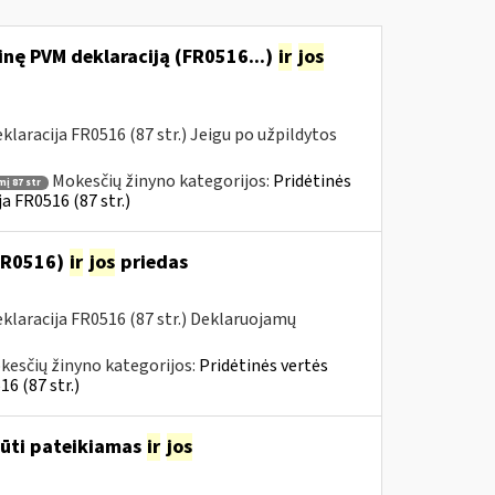
nę PVM deklaraciją (FR0516...)
ir
jos
aracija FR0516 (87 str.) Jeigu po užpildytos
Mokesčių žinyno kategorijos:
Pridėtinės
į 87 str
a FR0516 (87 str.)
(FR0516)
ir
jos
priedas
laracija FR0516 (87 str.) Deklaruojamų
kesčių žinyno kategorijos:
Pridėtinės vertės
6 (87 str.)
būti pateikiamas
ir
jos