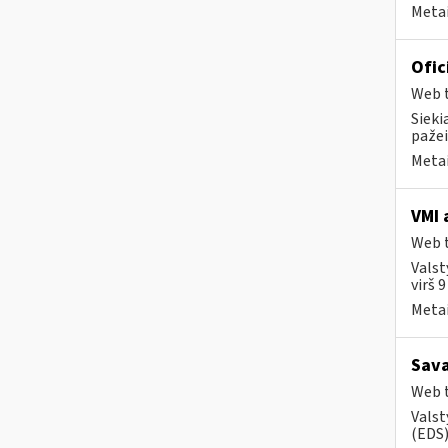
Metai
Ofic
Web t
Sieki
pažei
Metai
VMI 
Web t
Valst
virš 
Metai
Sava
Web t
Valst
(EDS) 