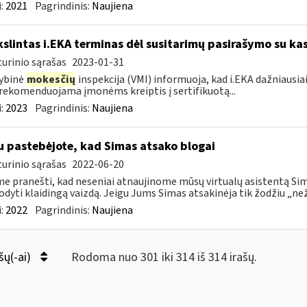
:
2021
Pagrindinis:
Naujiena
kslintas i.EKA terminas dėl susitarimų pasirašymo su kas
urinio sąrašas
2023-01-31
ybinė
mokesčių
inspekcija (VMI) informuoja, kad i.EKA dažniausia
rekomenduojama įmonėms kreiptis į sertifikuotą...
:
2023
Pagrindinis:
Naujiena
u pastebėjote, kad Simas atsako blogai
urinio sąrašas
2022-06-20
e pranešti, kad neseniai atnaujinome mūsų virtualų asistentą Simą
rodyti klaidingą vaizdą. Jeigu Jums Simas atsakinėja tik žodžiu „neži
:
2022
Pagrindinis:
Naujiena
šų(-ai)
Rodoma nuo 301 iki 314 iš 314 irašų.