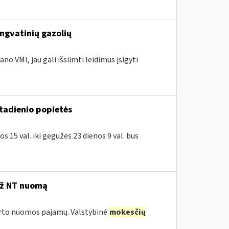
engvatinių gazolių
no VMI, jau gali išsiimti leidimus įsigyti
ktadienio popietės
 15 val. iki gegužės 23 dienos 9 val. bus
už NT nuomą
turto nuomos pajamų. Valstybinė
mokesčių