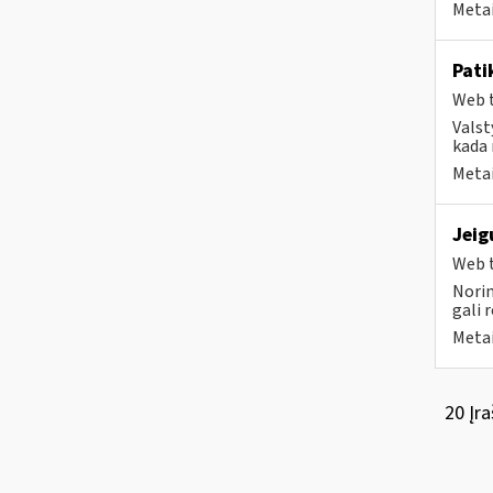
Metai
Pati
Web t
Valst
kada 
Metai
Jeig
Web t
Norim
gali 
Metai
20 Įra