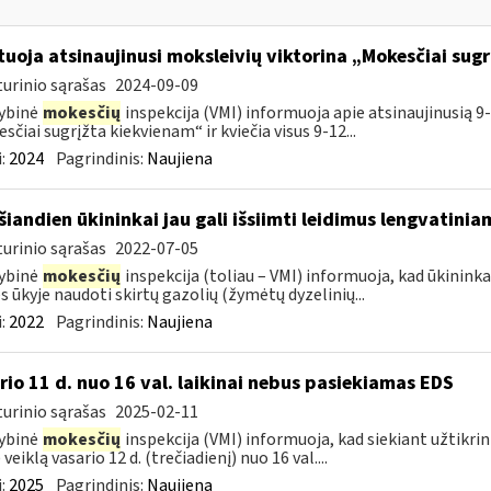
tuoja atsinaujinusi moksleivių viktorina „Mokesčiai sug
urinio sąrašas
2024-09-09
ybinė
mokesčių
inspekcija (VMI) informuoja apie atsinaujinusią 9-
sčiai sugrįžta kiekvienam“ ir kviečia visus 9-12...
:
2024
Pagrindinis:
Naujiena
šiandien ūkininkai jau gali išsiimti leidimus lengvatini
urinio sąrašas
2022-07-05
ybinė
mokesčių
inspekcija (toliau – VMI) informuoja, kad ūkininkai 
 ūkyje naudoti skirtų gazolių (žymėtų dyzelinių...
:
2022
Pagrindinis:
Naujiena
rio 11 d. nuo 16 val. laikinai nebus pasiekiamas EDS
urinio sąrašas
2025-02-11
ybinė
mokesčių
inspekcija (VMI) informuoja, kad siekiant užtikri
veiklą vasario 12 d. (trečiadienį) nuo 16 val....
:
2025
Pagrindinis:
Naujiena