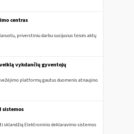
vimo centras
aruotu, priverstiniu darbu susijusius teisės aktų
 veiklą vykdančių gyventojų
 pavežėjimo platformų gautus duomenis atnaujino
I sistemos
nti sklandžią Elektroninio deklaravimo sistemos