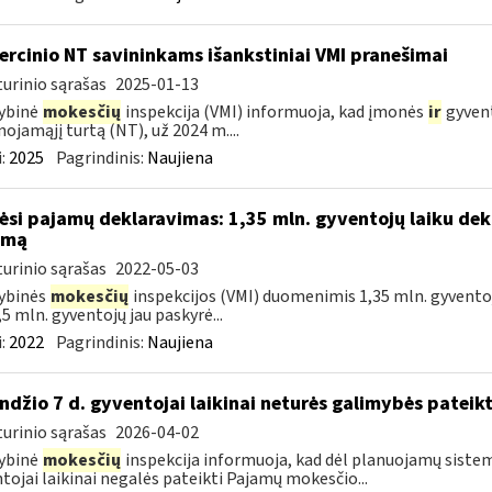
rcinio NT savininkams išankstiniai VMI pranešimai
urinio sąrašas
2025-01-13
ybinė
mokesčių
inspekcija (VMI) informuoja, kad įmonės
ir
gyvent
nojamąjį turtą (NT), už 2024 m....
:
2025
Pagrindinis:
Naujiena
ėsi pajamų deklaravimas: 1,35 mln. gyventojų laiku dek
amą
urinio sąrašas
2022-05-03
ybinės
mokesčių
inspekcijos (VMI) duomenimis 1,35 mln. gyventoj
,5 mln. gyventojų jau paskyrė...
:
2022
Pagrindinis:
Naujiena
ndžio 7 d. gyventojai laikinai neturės galimybės pateik
urinio sąrašas
2026-04-02
ybinė
mokesčių
inspekcija informuoja, kad dėl planuojamų sistem
tojai laikinai negalės pateikti Pajamų mokesčio...