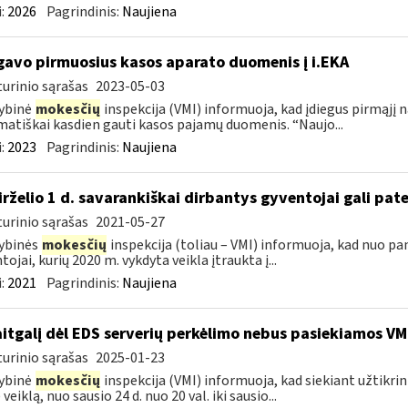
:
2026
Pagrindinis:
Naujiena
gavo pirmuosius kasos aparato duomenis į i.EKA
urinio sąrašas
2023-05-03
ybinė
mokesčių
inspekcija (VMI) informuoja, kad įdiegus pirmąjį 
atiškai kasdien gauti kasos pajamų duomenis. “Naujo...
:
2023
Pagrindinis:
Naujiena
birželio 1 d. savarankiškai dirbantys gyventojai gali pate
urinio sąrašas
2021-05-27
ybinės
mokesčių
inspekcija (toliau – VMI) informuoja, kad nuo pa
tojai, kurių 2020 m. vykdyta veikla įtraukta į...
:
2021
Pagrindinis:
Naujiena
itgalį dėl EDS serverių perkėlimo nebus pasiekiamos VM
urinio sąrašas
2025-01-23
ybinė
mokesčių
inspekcija (VMI) informuoja, kad siekiant užtikri
veiklą, nuo sausio 24 d. nuo 20 val. iki sausio...