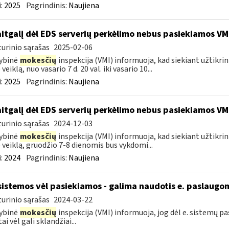
:
2025
Pagrindinis:
Naujiena
itgalį dėl EDS serverių perkėlimo nebus pasiekiamos VM
urinio sąrašas
2025-02-06
ybinė
mokesčių
inspekcija (VMI) informuoja, kad siekiant užtikri
veiklą, nuo vasario 7 d. 20 val. iki vasario 10...
:
2025
Pagrindinis:
Naujiena
itgalį dėl EDS serverių perkėlimo nebus pasiekiamos VM
urinio sąrašas
2024-12-03
ybinė
mokesčių
inspekcija (VMI) informuoja, kad siekiant užtikri
 veiklą, gruodžio 7-8 dienomis bus vykdomi...
:
2024
Pagrindinis:
Naujiena
sistemos vėl pasiekiamos - galima naudotis e. paslaugo
urinio sąrašas
2024-03-22
ybinė
mokesčių
inspekcija (VMI) informuoja, jog dėl e. sistemų 
ai vėl gali sklandžiai...