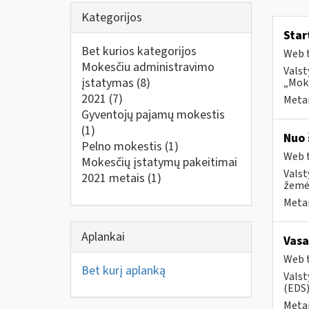
Kategorijos
Star
Bet kurios kategorijos
Web t
Mokesčiu administravimo
Valst
įstatymas
(8)
„Moke
2021
(7)
Metai
Gyventojų pajamų mokestis
(1)
Nuo 
Pelno mokestis
(1)
Web t
Mokesčių įstatymų pakeitimai
Valst
2021 metais
(1)
žemės
Metai
Aplankai
Vasa
Web t
Bet kurį aplanką
Valst
(EDS) 
Metai