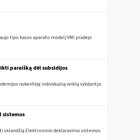
naujo tipo kasos aparato modelį VMI pradėjo
ikti paraišką dėl subsidijos
ndemijos nukentėję individualią veiklą vykdantys
I sistemos
nti sklandžią Elektroninio deklaravimo sistemos