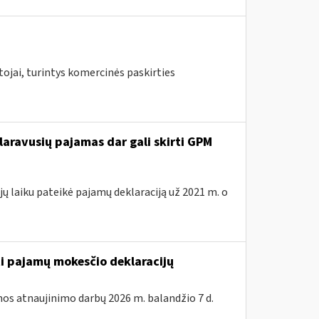
ojai, turintys komercinės paskirties
laravusių pajamas dar gali skirti GPM
ų laiku pateikė pajamų deklaraciją už 2021 m. o
ti pajamų mokesčio deklaracijų
os atnaujinimo darbų 2026 m. balandžio 7 d.