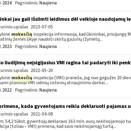
:
2024
Pagrindinis:
Naujiena
inkai jau gali išsiimti leidimus dėl veikloje naudojamų l
urinio sąrašas
2023-07-05
ybinė
mokesčių
inspekcija informuoja, kad ūkininkai, prisijungę Ma
atinių žemės ūkyje naudoti skirtų gazolių (žymėtų...
:
2023
Pagrindinis:
Naujiena
lo liudijimų neįsigijusius VMI ragina tai padaryti iki pen
urinio sąrašas
2022-05-20
ybinė
mokesčių
inspekcija (VMI) praneša, jog nuo gegužės 20 dienos
kami planiniai VMI vidinių sistemų atnaujinimo darbai....
:
2022
Pagrindinis:
Naujiena
primena, kada gyventojams reikia deklaruoti pajamas 
urinio sąrašas
2021-04-08
m. 54,2 tūkst. gyventojų deklaravo 163 mln. eurų nekilnojamojo 
kcija (toliau – VMI) primena, kad savo nekilnojamąjį turtą...