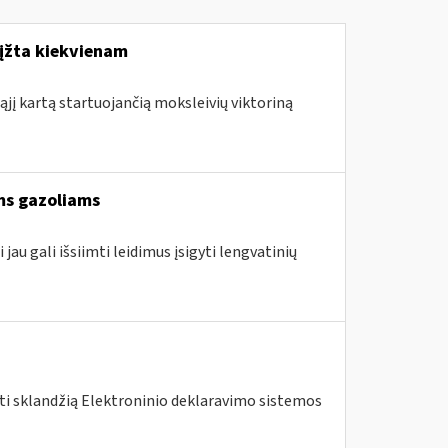
rįžta kiekvienam
ąjį kartą startuojančią moksleivių viktoriną
ams gazoliams
jau gali išsiimti leidimus įsigyti lengvatinių
nti sklandžią Elektroninio deklaravimo sistemos