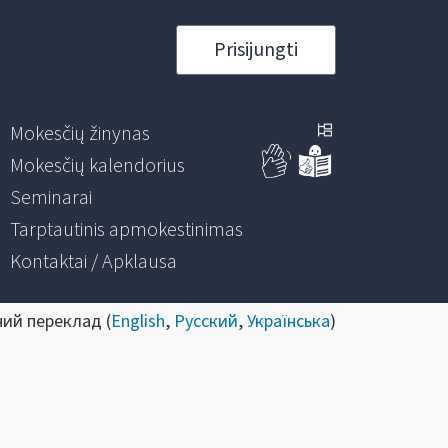
Prisijungti
Mokesčių žinynas
Mokesčių kalendorius
Seminarai
Tarptautinis apmokestinimas
Kontaktai / Apklausa
ний переклад (
English
,
Русский
,
Українська
)