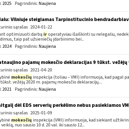
:
2025
Pagrindinis:
Naujiena
ialu: Vilniuje steigiamas Tarpinstitucinio bendradarbia
urinio sąrašas
2024-01-22
ant optimizuoti darbą
ir
operatyviau išaiškinti su nelegaliu, nedekl
dimus, taip pat užsieniečių įdarbinimo bei...
:
2024
Pagrindinis:
Naujiena
atnaujino pajamų mokesčio deklaracijas 9 tūkst. vežėjų
urinio sąrašas
2021-04-20
ybinė
mokesčių
inspekcija (toliau – VMI) informuoja, kad pagal
9 tūkst. vežėjų 2020 m. pajamų mokesčio deklaracijų....
:
2021
Pagrindinis:
Naujiena
itgalį dėl EDS serverių perkėlimo nebus pasiekiamos VM
urinio sąrašas
2025-01-09
ybinė
mokesčių
inspekcija (VMI) informuoja, kad siekiant užtikri
veiklą, nuo sausio 10 d. 20 val. iki sausio 12...