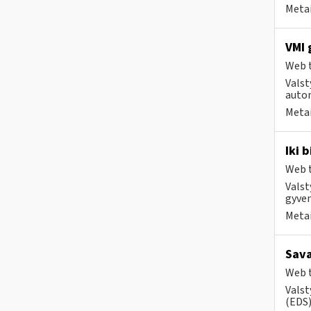
Metai
VMI 
Web t
Valst
autom
Metai
Iki 
Web t
Valst
gyven
Metai
Sava
Web t
Valst
(EDS) 