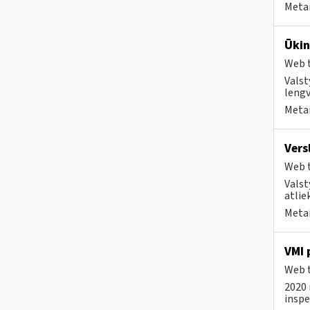
Metai
Ūkin
Web t
Valst
lengv
Metai
Vers
Web t
Valst
atlie
Metai
VMI 
Web t
2020 
inspe