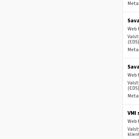
Metai
Sava
Web t
Valst
(EDS) 
Metai
Sava
Web t
Valst
(EDS)
Metai
VMI 
Web t
Valst
klient