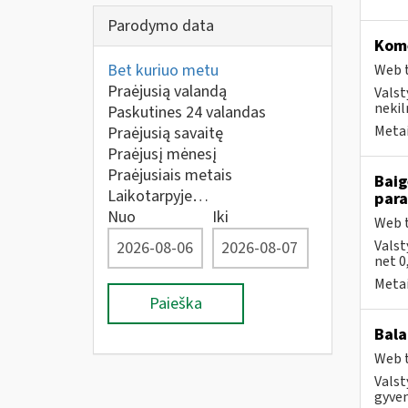
Parodymo data
Kome
Bet kuriuo metu
Web t
Praėjusią valandą
Valst
nekil
Paskutines 24 valandas
Metai
Praėjusią savaitę
Praėjusį mėnesį
Praėjusiais metais
Baig
Laikotarpyje…
par
Nuo
Iki
Web t
Valst
net 0
Metai
Paieška
Bala
Web t
Valst
gyven