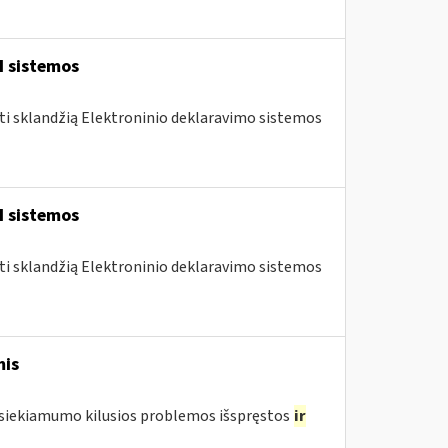
I sistemos
nti sklandžią Elektroninio deklaravimo sistemos
I sistemos
nti sklandžią Elektroninio deklaravimo sistemos
mis
pasiekiamumo kilusios problemos išspręstos
ir