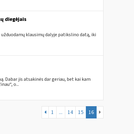
ų diegėjais
i užduodamų klausimų dalyje patikslino datą, iki
. Dabar jis atsakinės dar geriau, bet kai kam
nau“, o...
1
...
14
15
16