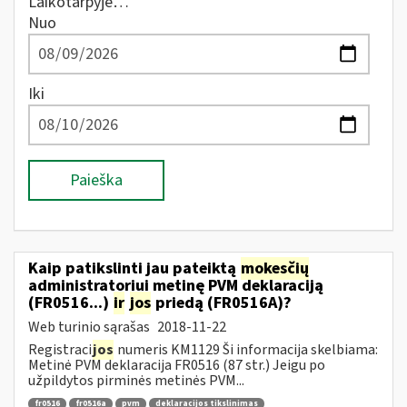
Laikotarpyje…
Nuo
Iki
Paieška
Kaip patikslinti jau pateiktą
mokesčių
administratoriui metinę PVM deklaraciją
(FR0516...)
ir
jos
priedą (FR0516A)?
Web turinio sąrašas
2018-11-22
Registraci
jos
numeris KM1129 Ši informacija skelbiama:
Metinė PVM deklaracija FR0516 (87 str.) Jeigu po
užpildytos pirminės metinės PVM...
fr0516
fr0516a
pvm
deklaracijos tikslinimas