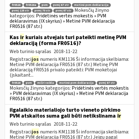
fr0516
fr0516a
pvm
pvmį 67 str
metinė pvm deklaracija
Mokesčių žinyno
pvmį 128 str
pvmį 70 str
pvmį 87 str
kategorijos:
Pridėtinės vertės mokestis » PVM
deklaravimas (IX skyrius) » Metinė PVM deklaracija
FR0516 (87 str.)
Kas
ir
kuriais atvejais turi pateikti metinę PVM
deklaraciją (forma FR0516)?
Web turinio sąrašas
2018-11-22
Registraci
jos
numeris KM1136 Ši informacija skelbiama:
Metinė PVM deklaracija FR0516 (87 str.) Metinę PVM
deklaraciją FR0516 privalo pateikti: PVM mokėtojai
(įskaitant...
fr0516
pvm
mišri veikla
metinė pvm deklaracija
pvmį 87 str
Mokesčių žinyno kategorijos:
Pridėtinės vertės mokestis
» PVM deklaravimas (IX skyrius) » Metinė PVM deklaracija
FR0516 (87 str.)
ilgalaikio materialiojo turto vieneto pirkimo
PVM atskaitos suma gali būti netikslinama
ir
Web turinio sąrašas
2018-11-22
Registraci
jos
numeris KM1138 Ši informacija skelbiama:
Metinė PVM deklaracija FR0516 (87 str.) Jeigu pagal