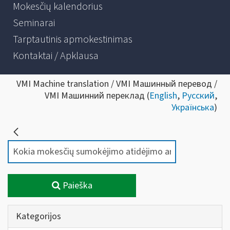
Mokesčių kalendorius
Seminarai
Tarptautinis apmokestinimas
Kontaktai / Apklausa
VMI Machine translation / VMI Машинный перевод /
VMI Машинний переклад (
English
,
Русский
,
Українська
)
Paieška
Kategorijos