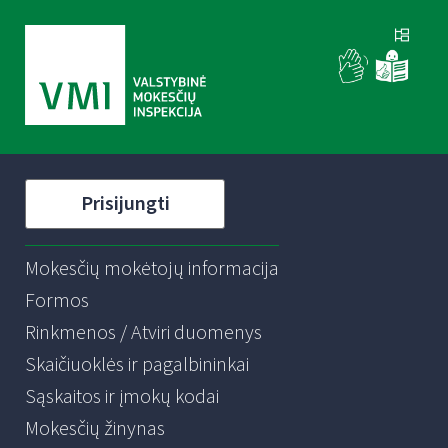
Prisijungti
Mokesčių mokėtojų informacija
Formos
Rinkmenos / Atviri duomenys
Skaičiuoklės ir pagalbininkai
Sąskaitos ir įmokų kodai
Mokesčių žinynas