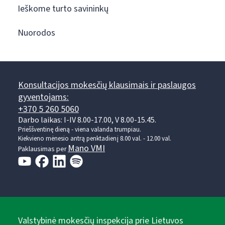
Ieškome turto savininkų
Nuorodos
Konsultacijos mokesčių klausimais ir paslaugos
gyventojams:
+370 5 260 5060
Darbo laikas: I-IV 8.00-17.00, V 8.00-15.45.
Prieššventinę dieną - viena valanda trumpiau.
Kiekvieno mėnesio antrą penktadienį 8.00 val. - 12.00 val.
Mano VMI
Paklausimas per
Valstybinė mokesčių inspekcija prie Lietuvos