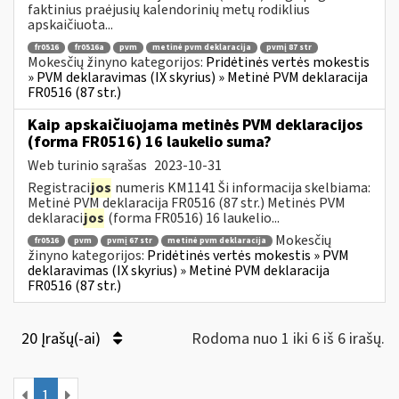
faktinius praėjusių kalendorinių metų rodiklius
apskaičiuota...
fr0516
fr0516a
pvm
metinė pvm deklaracija
pvmį 87 str
Mokesčių žinyno kategorijos:
Pridėtinės vertės mokestis
» PVM deklaravimas (IX skyrius) » Metinė PVM deklaracija
FR0516 (87 str.)
Kaip apskaičiuojama metinės PVM deklaracijos
(forma FR0516) 16 laukelio suma?
Web turinio sąrašas
2023-10-31
Registraci
jos
numeris KM1141 Ši informacija skelbiama:
Metinė PVM deklaracija FR0516 (87 str.) Metinės PVM
deklaraci
jos
(forma FR0516) 16 laukelio...
Mokesčių
fr0516
pvm
pvmį 67 str
metinė pvm deklaracija
žinyno kategorijos:
Pridėtinės vertės mokestis » PVM
deklaravimas (IX skyrius) » Metinė PVM deklaracija
FR0516 (87 str.)
20 Įrašų(-ai)
Rodoma nuo 1 iki 6 iš 6 irašų.
1