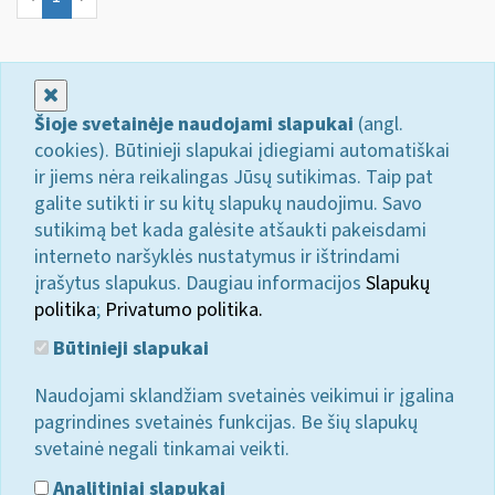
Uždaryti
Šioje svetainėje naudojami slapukai
(angl.
cookies). Būtinieji slapukai įdiegiami automatiškai
ir jiems nėra reikalingas Jūsų sutikimas. Taip pat
galite sutikti ir su kitų slapukų naudojimu. Savo
sutikimą bet kada galėsite atšaukti pakeisdami
interneto naršyklės nustatymus ir ištrindami
įrašytus slapukus. Daugiau informacijos
Slapukų
politika
;
Privatumo politika.
Būtinieji slapukai
Naudojami sklandžiam svetainės veikimui ir įgalina
pagrindines svetainės funkcijas. Be šių slapukų
svetainė negali tinkamai veikti.
Analitiniai slapukai