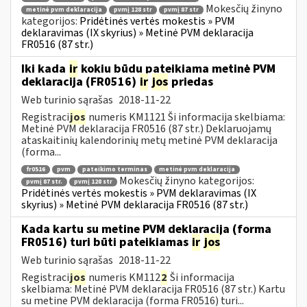
Mokesčių žinyno
metinė pvm deklaracija
pvmį 128 str
pvmį 87 str
kategorijos:
Pridėtinės vertės mokestis » PVM
deklaravimas (IX skyrius) » Metinė PVM deklaracija
FR0516 (87 str.)
Iki kada
ir
kokiu būdu pateikiama metinė PVM
deklaracija (FR0516)
ir
jos
priedas
Web turinio sąrašas
2018-11-22
Registraci
jos
numeris KM1121 Ši informacija skelbiama:
Metinė PVM deklaracija FR0516 (87 str.) Deklaruojamų
ataskaitinių kalendorinių metų metinė PVM deklaracija
(forma...
fr0516
pvm
pateikimo terminas
metinė pvm deklaracija
Mokesčių žinyno kategorijos:
pvmį 87 str.
pvmį 128 str
Pridėtinės vertės mokestis » PVM deklaravimas (IX
skyrius) » Metinė PVM deklaracija FR0516 (87 str.)
Kada kartu su metine PVM deklaracija (forma
FR0516) turi būti pateikiamas
ir
jos
Web turinio sąrašas
2018-11-22
Registraci
jos
numeris KM112
2
Ši informacija
skelbiama: Metinė PVM deklaracija FR0516 (87 str.) Kartu
su metine PVM deklaracija (forma FR0516) turi...