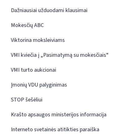
Dažniausiai užduodami klausimai
Mokesčių ABC
Viktorina moksleiviams
VMI kviečia į „Pasimatymą su mokesčiais“
VMI turto aukcionai
Įmonių VDU palyginimas
STOP šešėliui
Krašto apsaugos ministerijos informacija
Interneto svetainės atitikties paraiška