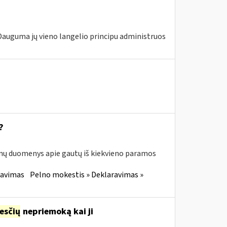
 Dauguma jų vieno langelio principu administruos
?
enų duomenys apie gautų iš kiekvieno paramos
ravimas
Pelno mokestis » Deklaravimas »
esčių
nepriemoką kai ji