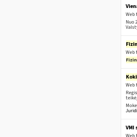
Vien
Web t
Nuo 2
Valst
Fizi
Web t
Fizi
Kok
Web t
Regis
teikė
Mokes
Juri
VMI 
Web t