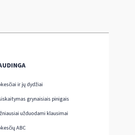
AUDINGA
kesčiai ir jų dydžiai
siskaitymas grynaisiais pinigais
žniausiai užduodami klausimai
kesčių ABC