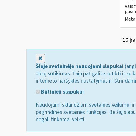
Valst
pasin
Metai
10 Įra
Uždaryti
Šioje svetainėje naudojami slapukai
(angl
Jūsų sutikimas. Taip pat galite sutikti ir s
interneto naršyklės nustatymus ir ištrindam
Būtinieji slapukai
Naudojami sklandžiam svetainės veikimui ir 
pagrindines svetainės funkcijas. Be šių slap
negali tinkamai veikti.