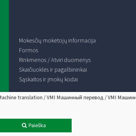
Mokesčių mokėtojų informacija
Formos
Rinkmenos / Atviri duomenys
Skaičiuoklės ir pagalbininkai
Sąskaitos ir įmokų kodai
Machine translation / VMI Машинный перевод / VMI Машин
Paieška