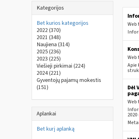
Kategorijos
Info
Bet kurios kategorijos
Web t
2022
(370)
Infor
2021
(348)
Naujiena
(314)
Kons
2025
(236)
Web t
2023
(225)
Apie 
Viešieji pirkimai
(224)
struk
2024
(221)
Gyventojų pajamų mokestis
(151)
Dėl 
paga
Web t
Infor
Aplankai
2020 
Metai
Bet kurį aplanką