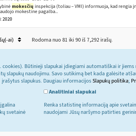
ybinė
mokesčių
inspekcija (toliau – VMI) informuoja, kad rengia 
audojo mokestine pagalba...
:
2020
šų(-ai)
Rodoma nuo 81 iki 90 iš 7,292 irašų.
. cookies). Būtinieji slapukai įdiegiami automatiškai ir jiems
u kitų slapukų naudojimu. Savo sutikimą bet kada galėsite atš
i įrašytus slapukus. Daugiau informacijos
Slapukų politika
;
Pr
Analitiniai slapukai
įgalina
Renka statistinę informaciją apie svetai
ukų svetainė
naudojami Jūsų naršymo patirties gerini