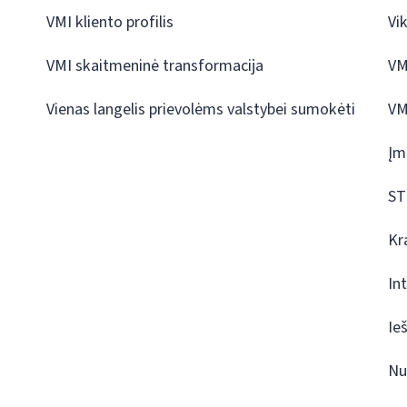
VMI kliento profilis
Vi
VMI skaitmeninė transformacija
VM
Vienas langelis prievolėms valstybei sumokėti
VM
Įm
ST
Kr
In
Ie
Nu