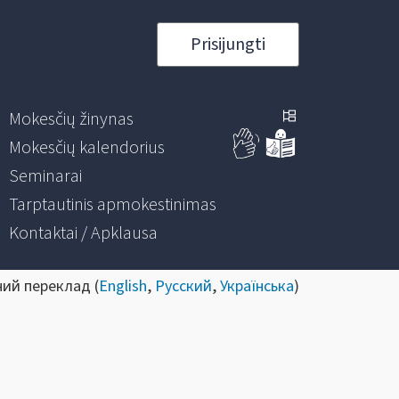
Prisijungti
Mokesčių žinynas
Mokesčių kalendorius
Seminarai
Tarptautinis apmokestinimas
Kontaktai / Apklausa
ний переклад (
English
,
Русский
,
Українська
)