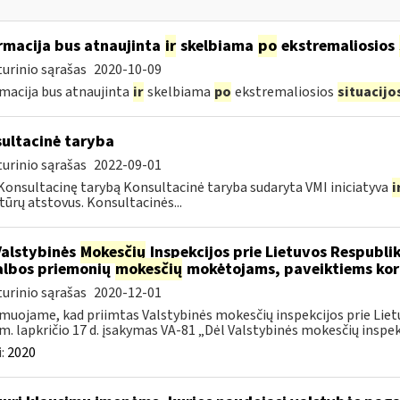
rmacija bus atnaujinta
ir
skelbiama
po
ekstremaliosios
urinio sąrašas
2020-10-09
macija bus atnaujinta
ir
skelbiama
po
ekstremaliosios
situacijo
ultacinė taryba
urinio sąrašas
2022-09-01
Konsultacinę tarybą Konsultacinė taryba sudaryta VMI iniciatyva
i
tūrų atstovus. Konsultacinės...
Valstybinės
Mokesčių
Inspekcijos prie Lietuvos Respublik
lbos priemonių
mokesčių
mokėtojams, paveiktiems kor
urinio sąrašas
2020-12-01
muojame, kad priimtas Valstybinės mokesčių inspekcijos prie Lietu
m. lapkričio 17 d. įsakymas VA-81 „Dėl Valstybinės mokesčių inspekc
:
2020