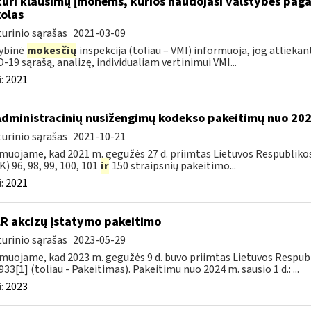
turi klausimų įmonėms, kurios naudojasi valstybės paga
olas
urinio sąrašas
2021-03-09
ybinė
mokesčių
inspekcija (toliau – VMI) informuoja, jog atliekan
-19 sąrašą, analizę, individualiam vertinimui VMI...
:
2021
Administracinių nusižengimų kodekso pakeitimų nuo 20
urinio sąrašas
2021-10-21
muojame, kad 2021 m. gegužės 27 d. priimtas Lietuvos Respubliko
) 96, 98, 99, 100, 101
ir
150 straipsnių pakeitimo...
:
2021
LR akcizų įstatymo pakeitimo
urinio sąrašas
2023-05-29
muojame, kad 2023 m. gegužės 9 d. buvo priimtas Lietuvos Respubli
933[1] (toliau - Pakeitimas). Pakeitimu nuo 2024 m. sausio 1 d.: ...
:
2023