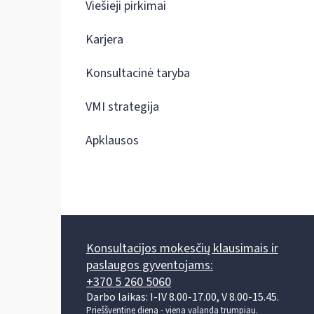
Viešieji pirkimai
Karjera
Konsultacinė taryba
VMI strategija
Apklausos
Konsultacijos mokesčių klausimais ir
paslaugos gyventojams:
+370 5 260 5060
Darbo laikas: I-IV 8.00-17.00, V 8.00-15.45.
Prieššventinę dieną - viena valanda trumpiau.