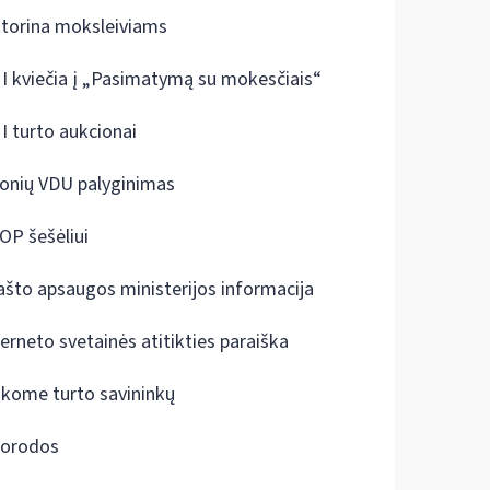
ktorina moksleiviams
I kviečia į „Pasimatymą su mokesčiais“
I turto aukcionai
onių VDU palyginimas
OP šešėliui
ašto apsaugos ministerijos informacija
terneto svetainės atitikties paraiška
škome turto savininkų
orodos