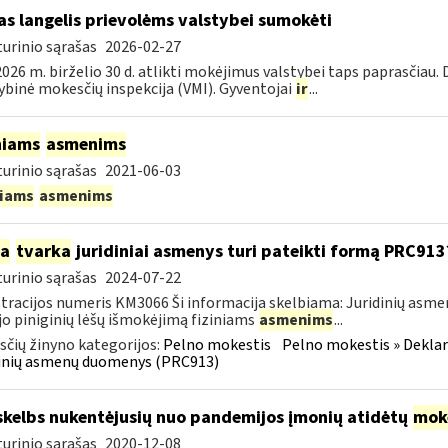
as langelis prievolėms valstybei sumokėti
urinio sąrašas
2026-02-27
026 m. birželio 30 d. atlikti mokėjimus valstybei taps paprasčiau.
ybinė mokesčių inspekcija (VMI). Gyventojai
ir
...
niams
asmenims
urinio sąrašas
2021-06-03
niams
asmenims
ia
tvarka
juridiniai asmenys turi pateikti formą PRC913
urinio sąrašas
2024-07-22
tracijos numeris KM3066 Ši informacija skelbiama: Juridinių asm
jo piniginių lėšų išmokėjimą fiziniams
asmenims
...
čių žinyno kategorijos:
Pelno mokestis
Pelno mokestis » Dekla
dinių asmenų duomenys (PRC913)
skelbs nukentėjusių nuo pandemijos įmonių atidėtų
mok
urinio sąrašas
2020-12-08