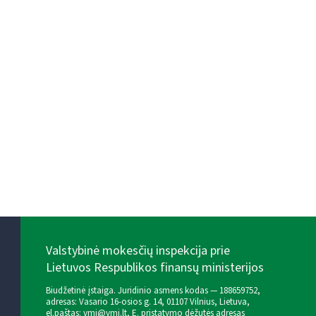
Valstybinė mokesčių inspekcija prie
Lietuvos Respublikos finansų ministerijos
Biudžetinė įstaiga. Juridinio asmens kodas — 188659752,
adresas: Vasario 16-osios g. 14, 01107 Vilnius, Lietuva,
el.paštas:
vmi@vmi.lt
, E. pristatymo dėžutės adresas