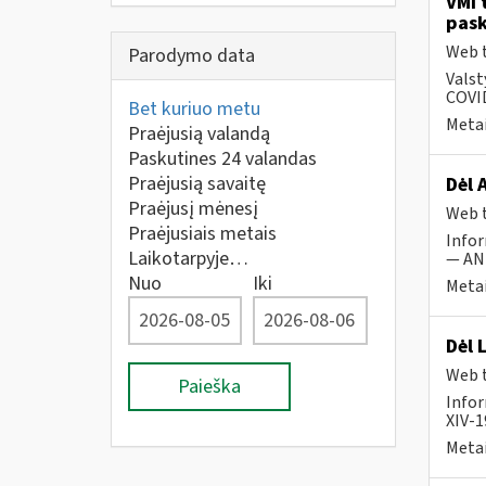
VMI 
pask
Web t
Parodymo data
Valst
COVID
Bet kuriuo metu
Metai
Praėjusią valandą
Paskutines 24 valandas
Praėjusią savaitę
Dėl 
Praėjusį mėnesį
Web t
Praėjusiais metais
Infor
Laikotarpyje…
— ANK
Nuo
Iki
Metai
Dėl 
Web t
Paieška
Infor
XIV-1
Metai