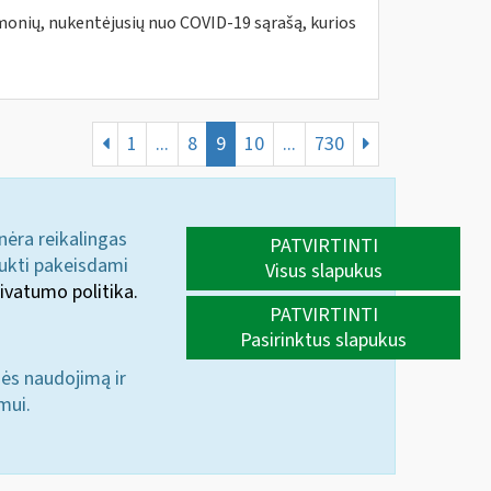
įmonių, nukentėjusių nuo COVID-19 sąrašą, kurios
1
...
8
9
10
...
730
 nėra reikalingas
PATVIRTINTI
aukti pakeisdami
Visus slapukus
ivatumo politika.
PATVIRTINTI
Pasirinktus slapukus
nės naudojimą ir
mui.