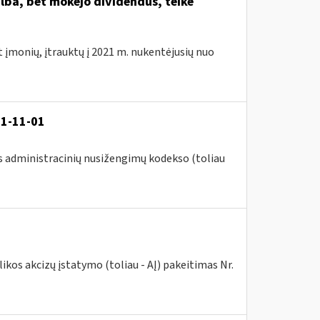
lba, bet mokėjo dividendus, teikė
t įmonių, įtrauktų į 2021 m. nukentėjusių nuo
21-11-01
s administracinių nusižengimų kodekso (toliau
kos akcizų įstatymo (toliau - AĮ) pakeitimas Nr.