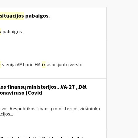
situacijos
pabaigos.
s
pabaigos.
r
vienija VMI prie FM
ir
asocijuotų verslo
os finansų ministerijos...VA-27 „Dėl
onaviruso (Covid
vos Respublikos finansų ministerijos viršininko
ijos...