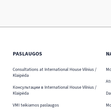
PASLAUGOS
N
Consultations at International House Vilnius /
Mo
Klaipėda
At
Консультации в International House Vilnius /
Klaipėda
Da
VMI teikiamos paslaugos
Mo