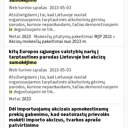
sumokėjimo
Web turinio sąrašas
2023-05-03
Atsižvelgdami į tai, kad Lietuvoje nuolat
organizuojamos tarptautinės alkoholinių gėrimų
parodos, kuriose neparduodami, tačiau demonstruojami
ir
degustuojami ne tik...
Metai:
2023
Mokesčių įstatymų pakeitimai:
MĮP 2021 »
Akcizų mokesčių pakeitimai nuo 2023 m.
kitų Europos sąjungos valstybių narių į
tarptautines parodas Lietuvoje bei akcizų
sumokėjimo
Web turinio sąrašas
2023-05-03
Atsižvelgdami į tai, kad Lietuvoje nuolat
organizuojamos tarptautinės alkoholinių gėrimų
parodos, kuriose neparduodami, tačiau demonstruojami
ir
degustuojami ne tik...
Metai:
2023
Dėl importuojamų akcizais apmokestinamų
prekių gabenimo, kad neatsirastų prievolės
mokėti importo akcizus, tvarkos aprašo
patvirtinimo