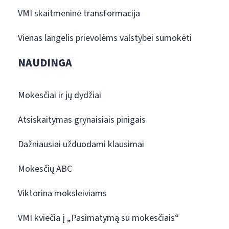
VMI skaitmeninė transformacija
Vienas langelis prievolėms valstybei sumokėti
NAUDINGA
Mokesčiai ir jų dydžiai
Atsiskaitymas grynaisiais pinigais
Dažniausiai užduodami klausimai
Mokesčių ABC
Viktorina moksleiviams
VMI kviečia į „Pasimatymą su mokesčiais“