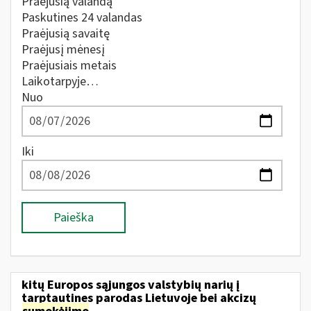
Praėjusią valandą
Paskutines 24 valandas
Praėjusią savaitę
Praėjusį mėnesį
Praėjusiais metais
Laikotarpyje…
Nuo
Iki
Paieška
kitų Europos sąjungos valstybių narių į
tarptautines parodas Lietuvoje bei akcizų