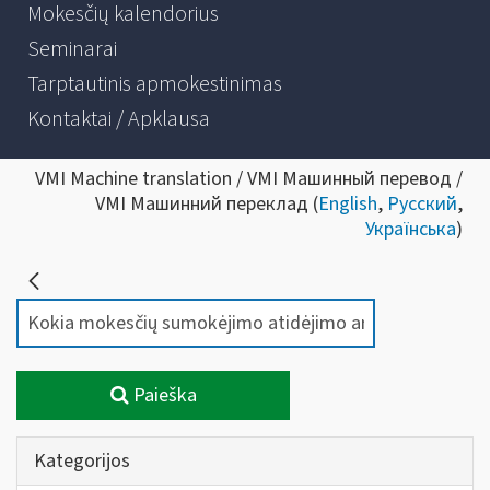
Mokesčių kalendorius
Seminarai
Tarptautinis apmokestinimas
Kontaktai / Apklausa
VMI Machine translation / VMI Машинный перевод /
VMI Машинний переклад (
English
,
Русский
,
Українська
)
Paieška
Kategorijos