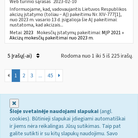
Web turinio sąrašas
2023-02-10
Informuojame, kad, vadovaujantis Lietuvos Respublikos
akcizų įstatymo (toliau − AĮ) pakeitimu Nr. XIV-777[1],
nuo 2023 m. vasario 13 d. įsigalioja šie AĮ pakeitimai:
nustatoma, kad akcizais...
Metai:
2023
Mokesčių įstatymų pakeitimai:
MĮP 2021 »
Akcizų mokesčių pakeitimai nuo 2023 m.
5 Įrašų(-ai)
Rodoma nuo 1 iki 5 iš 225 irašų.
1
2
3
...
45
Uždaryti
Šioje svetainėje naudojami slapukai
(angl.
cookies). Būtinieji slapukai įdiegiami automatiškai
ir jiems nėra reikalingas Jūsų sutikimas. Taip pat
galite sutikti ir su kitų slapukų naudojimu. Savo