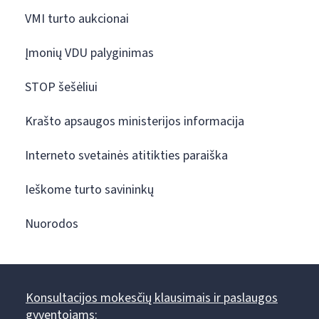
VMI turto aukcionai
Įmonių VDU palyginimas
STOP šešėliui
Krašto apsaugos ministerijos informacija
Interneto svetainės atitikties paraiška
Ieškome turto savininkų
Nuorodos
Konsultacijos mokesčių klausimais ir paslaugos
gyventojams: