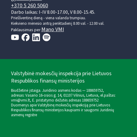
+370 5 260 5060
Darbo laikas: I-IV 8.00-17.00, V 8.00-15.45.
Prieššventinę dieną - viena valanda trumpiau.
Kiekvieno mėnesio antrą penktadienį 8.00 val. - 12.00 val.
Mano VMI
Paklausimas per
Valstybinė mokesčių inspekcija prie Lietuvos
Respublikos finansų ministerijos
Biudžetinė įstaiga. Juridinio asmens kodas — 188659752,
adresas: Vasario 16-osios g. 14, 01107 Vilnius, Lietuva, el.paštas:
vmi@vmi.lt
, E. pristatymo dėžutės adresas 188659752
Duomenys apie Valstybinę mokesčių inspekciją prie Lietuvos
Respublikos finansų ministerijos kaupiami ir saugomi Juridinių
asmenų registre