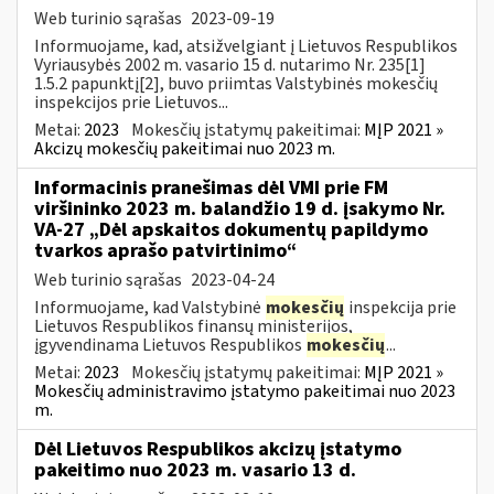
Web turinio sąrašas
2023-09-19
Informuojame, kad, atsižvelgiant į Lietuvos Respublikos
Vyriausybės 2002 m. vasario 15 d. nutarimo Nr. 235[1]
1.5.2 papunktį[2], buvo priimtas Valstybinės mokesčių
inspekcijos prie Lietuvos...
Metai:
2023
Mokesčių įstatymų pakeitimai:
MĮP 2021 »
Akcizų mokesčių pakeitimai nuo 2023 m.
Informacinis pranešimas dėl VMI prie FM
viršininko 2023 m. balandžio 19 d. įsakymo Nr.
VA-27 „Dėl apskaitos dokumentų papildymo
tvarkos aprašo patvirtinimo“
Web turinio sąrašas
2023-04-24
Informuojame, kad Valstybinė
mokesčių
inspekcija prie
Lietuvos Respublikos finansų ministerijos,
įgyvendinama Lietuvos Respublikos
mokesčių
...
Metai:
2023
Mokesčių įstatymų pakeitimai:
MĮP 2021 »
Mokesčių administravimo įstatymo pakeitimai nuo 2023
m.
Dėl Lietuvos Respublikos akcizų įstatymo
pakeitimo nuo 2023 m. vasario 13 d.