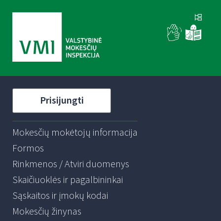
Prisijungti
Mokesčių mokėtojų informacija
Formos
Rinkmenos / Atviri duomenys
Skaičiuoklės ir pagalbininkai
Sąskaitos ir įmokų kodai
Mokesčių žinynas