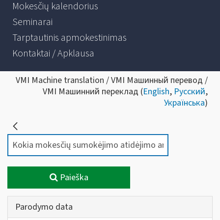
Mokesčių kalendorius
Seminarai
Tarptautinis apmokestinimas
Kontaktai / Apklausa
VMI Machine translation / VMI Машинный перевод /
VMI Машинний переклад (
English
,
Русский
,
Українська
)
Paieška
Parodymo data