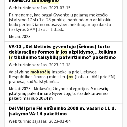
mokesčio
sumokėjimo
Web turinio sąrašas
2023-03-15
Primename, kad pagal Gyventojų pajamų mokesčio
įstatymo 17 str.1 d. 28 punktą, parduodamo ar kitokiu
būdu perleidžiamo nuosavybėn nekilnojamojo daikto
(išskyrus GPMĮ 17 str. 1 d. 53...
Metai:
2023
VA-13 „Dėl Metinės gyventojo (šeimos) turto
deklaracijos formos
ir
jos
užpildymo,...teikimo
ir
tikslinimo taisyklių patvirtinimo“ pakeitimo
Web turinio sąrašas
2023-12-18
Valstybinė
mokesčių
inspekcija prie Lietuvos
Respublikos finansų ministeri
jos
(toliau – VMI prie FM)
praneša, kad Valstybinės...
Metai:
2023
Mokesčių žinyno kategorijos:
Mokesčių
įstatymų pakeitimai » Gyventojų turto deklaravimo
pakeitimai nuo 2024 m.
Dėl VMI prie FM viršininko 2008 m. vasario 11 d.
įsakymo VA-14 pakeitimo
Web turinio sąrašas
2023-01-04