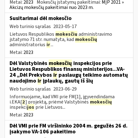
Metai:
2023
Mokesčių įstatymų pakeitimai:
MĮP 2021 »
Akcizų mokesčių pakeitimai nuo 2023 m.
Susitarimai dėl mokesčio
Web turinio sąrašas
2023-05-17
Lietuvos Respublikos
mokesčių
administravimo
įstatymo 71 str. numatyta, kad
mokesčių
administratorius
ir
...
Metai:
2023
Dėl Valstybinės
mokesčių
inspekcijos prie
Lietuvos Respublikos finansų ministerijos...VA-
24 „Dėl Prekybos
ir
paslaugų teikimo automatų
naudojimo
ir
įplaukų, gautų iš šių
Web turinio sąrašas
2023-06-29
Informuojame, kad VMI prie FM[1], įgyvendindama
i.EKA[
2
] projektą, priėmė Valstybinės
mokesčių
inspekci
jos
prie Lietuvos...
Metai:
2023
Dėl VMI prie FM viršininko 2004 m. gegužės 26 d.
įsakymo VA-106 pakeitimo