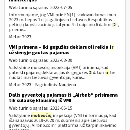
Web turinio sąrašas
2023-07-05
Informuojame, jog VMI prie FM[1], vadovaudamasi nuo
2023 m. liepos 1 d. įsigaliojusio Lietuvos Respublikos
peticijų konstitucinio įstatymo 4 straipsnio 6 dalimi[
2
],
priėmė...
Metai:
2023
VMI primena – iki gegužės deklaruoti reikia
ir
užsienyje gautas pajamas
Web turinio sąrašas
2023-03-30
Valstybinė mokesčių inspekcija (VMI) primena, kad
pateikti pajamų deklaracijas iki gegužės
2
d. turi
ir
tie
nuolatiniai Lietuvos gyventojai, kurie...
Metai:
2023
Pagrindinis:
Naujiena
Dalis gyventojų pajamas iš „Airbnb“ prisimena
tik sulaukę klausimų iš VMI
Web turinio sąrašas
2023-06-15
Valstybinė
mokesčių
inspekcija (VMI) informuoja, kad
išanalizavus 2019-2020 m. duomenis apie Lietuvos
gyventojų „Airbnb.com“ platformai už tarpininkavimo