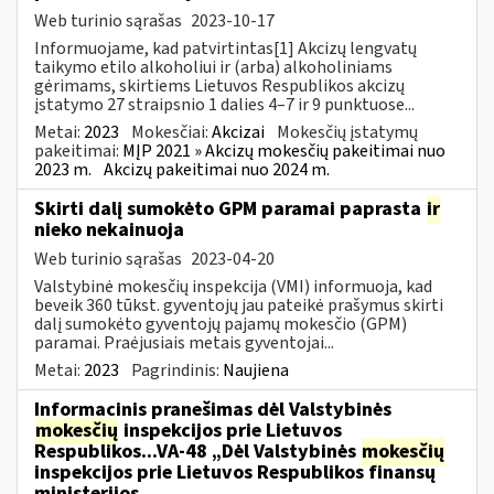
Web turinio sąrašas
2023-10-17
Informuojame, kad patvirtintas[1] Akcizų lengvatų
taikymo etilo alkoholiui ir (arba) alkoholiniams
gėrimams, skirtiems Lietuvos Respublikos akcizų
įstatymo 27 straipsnio 1 dalies 4–7 ir 9 punktuose...
Metai:
2023
Mokesčiai:
Akcizai
Mokesčių įstatymų
pakeitimai:
MĮP 2021 » Akcizų mokesčių pakeitimai nuo
2023 m.
Akcizų pakeitimai nuo 2024 m.
Skirti dalį sumokėto GPM paramai paprasta
ir
nieko nekainuoja
Web turinio sąrašas
2023-04-20
Valstybinė mokesčių inspekcija (VMI) informuoja, kad
beveik 360 tūkst. gyventojų jau pateikė prašymus skirti
dalį sumokėto gyventojų pajamų mokesčio (GPM)
paramai. Praėjusiais metais gyventojai...
Metai:
2023
Pagrindinis:
Naujiena
Informacinis pranešimas dėl Valstybinės
mokesčių
inspekcijos prie Lietuvos
Respublikos...VA-48 „Dėl Valstybinės
mokesčių
inspekcijos prie Lietuvos Respublikos finansų
ministerijos