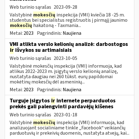
Web turinio sąrašas
2023-09-28
Valstybinė
mokesčių
inspekcija (VMI) kviečia 18 -25 m.
studentus bei specialistus registruotis į pirmąjį jaunimo
mokesčių
hakatoną - Taxmania...
Metai:
2023
Pagrindinis:
Naujiena
VMI atlikta verslo kelionių analizė: darbostogos
ir
išvykos su artimaisiais
Web turinio sąrašas
2023-10-05
Valstybinė mokesčių inspekcija (VMI) informuoja, kad
atlikus 2022-2023 m. įsigytų verslo kelionių analizę,
nustatyta daugiau nei 260 tūkst. eurų papildomai
mokėtinų mokesčių dėl asmeninių...
Metai:
2023
Pagrindinis:
Naujiena
Turguje įsigytos
ir
internete perparduotos
prekės gali palengvinti pardavėjų kišenes
Web turinio sąrašas
2023-01-18
Valstybinė
mokesčių
inspekcija (VMI) informuoja, kad
analizuojant socialiniame tinkle „Facebook“ veikiančių
parduotuvių ir prekeivių duomenis, nustatyta atvejų, kai...