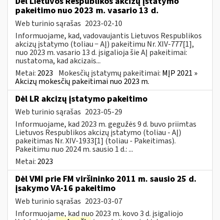
Dėl Lietuvos Respublikos akcizų įstatymo
pakeitimo nuo 2023 m. vasario 13 d.
Web turinio sąrašas
2023-02-10
Informuojame, kad, vadovaujantis Lietuvos Respublikos
akcizų įstatymo (toliau − AĮ) pakeitimu Nr. XIV-777[1],
nuo 2023 m. vasario 13 d. įsigalioja šie AĮ pakeitimai:
nustatoma, kad akcizais...
Metai:
2023
Mokesčių įstatymų pakeitimai:
MĮP 2021 »
Akcizų mokesčių pakeitimai nuo 2023 m.
Dėl LR akcizų įstatymo pakeitimo
Web turinio sąrašas
2023-05-29
Informuojame, kad 2023 m. gegužės 9 d. buvo priimtas
Lietuvos Respublikos akcizų įstatymo (toliau - AĮ)
pakeitimas Nr. XIV-1933[1] (toliau - Pakeitimas).
Pakeitimu nuo 2024 m. sausio 1 d.: ...
Metai:
2023
Dėl VMI prie FM viršininko 2011 m. sausio 25 d.
įsakymo VA-16 pakeitimo
Web turinio sąrašas
2023-03-07
Informuojame, kad nuo 2023 m. kovo 3 d. įsigaliojo