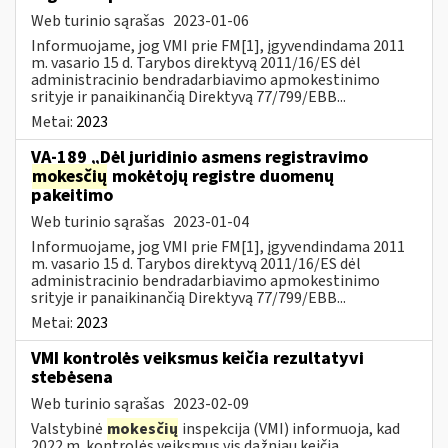
Web turinio sąrašas
2023-01-06
Informuojame, jog VMI prie FM[1], įgyvendindama 2011
m. vasario 15 d. Tarybos direktyvą 2011/16/ES dėl
administracinio bendradarbiavimo apmokestinimo
srityje ir panaikinančią Direktyvą 77/799/EBB...
Metai:
2023
VA-189 „Dėl juridinio asmens registravimo
mokesčių
mokėtojų registre duomenų
pakeitimo
Web turinio sąrašas
2023-01-04
Informuojame, jog VMI prie FM[1], įgyvendindama 2011
m. vasario 15 d. Tarybos direktyvą 2011/16/ES dėl
administracinio bendradarbiavimo apmokestinimo
srityje ir panaikinančią Direktyvą 77/799/EBB...
Metai:
2023
VMI kontrolės veiksmus keičia rezultatyvi
stebėsena
Web turinio sąrašas
2023-02-09
Valstybinė
mokesčių
inspekcija (VMI) informuoja, kad
2022 m. kontrolės veiksmus vis dažniau keičia