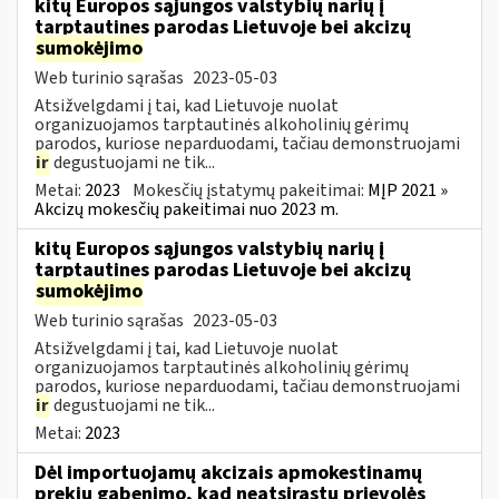
kitų Europos sąjungos valstybių narių į
tarptautines parodas Lietuvoje bei akcizų
sumokėjimo
Web turinio sąrašas
2023-05-03
Atsižvelgdami į tai, kad Lietuvoje nuolat
organizuojamos tarptautinės alkoholinių gėrimų
parodos, kuriose neparduodami, tačiau demonstruojami
ir
degustuojami ne tik...
Metai:
2023
Mokesčių įstatymų pakeitimai:
MĮP 2021 »
Akcizų mokesčių pakeitimai nuo 2023 m.
kitų Europos sąjungos valstybių narių į
tarptautines parodas Lietuvoje bei akcizų
sumokėjimo
Web turinio sąrašas
2023-05-03
Atsižvelgdami į tai, kad Lietuvoje nuolat
organizuojamos tarptautinės alkoholinių gėrimų
parodos, kuriose neparduodami, tačiau demonstruojami
ir
degustuojami ne tik...
Metai:
2023
Dėl importuojamų akcizais apmokestinamų
prekių gabenimo, kad neatsirastų prievolės