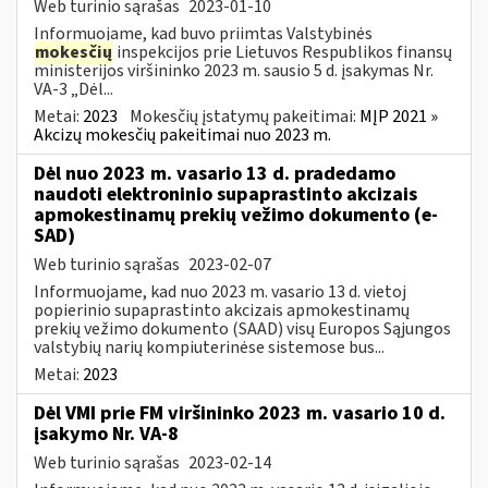
Web turinio sąrašas
2023-01-10
Informuojame, kad buvo priimtas Valstybinės
mokesčių
inspekcijos prie Lietuvos Respublikos finansų
ministerijos viršininko 2023 m. sausio 5 d. įsakymas Nr.
VA-3 „Dėl...
Metai:
2023
Mokesčių įstatymų pakeitimai:
MĮP 2021 »
Akcizų mokesčių pakeitimai nuo 2023 m.
Dėl nuo 2023 m. vasario 13 d. pradedamo
naudoti elektroninio supaprastinto akcizais
apmokestinamų prekių vežimo dokumento (e-
SAD)
Web turinio sąrašas
2023-02-07
Informuojame, kad nuo 2023 m. vasario 13 d. vietoj
popierinio supaprastinto akcizais apmokestinamų
prekių vežimo dokumento (SAAD) visų Europos Sąjungos
valstybių narių kompiuterinėse sistemose bus...
Metai:
2023
Dėl VMI prie FM viršininko 2023 m. vasario 10 d.
įsakymo Nr. VA-8
Web turinio sąrašas
2023-02-14