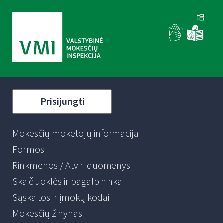
Prisijungti
Mokesčių mokėtojų informacija
Formos
Rinkmenos / Atviri duomenys
Skaičiuoklės ir pagalbininkai
Sąskaitos ir įmokų kodai
Mokesčių žinynas