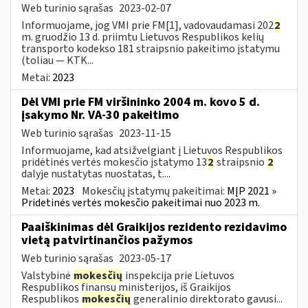
Web turinio sąrašas
2023-02-07
Informuojame, jog VMI prie FM[1], vadovaudamasi 202
2
m. gruodžio 13 d. priimtu Lietuvos Respublikos kelių
transporto kodekso 181 straipsnio pakeitimo įstatymu
(toliau — KTK...
Metai:
2023
Dėl VMI prie FM viršininko 2004 m. kovo 5 d.
įsakymo Nr. VA-30 pakeitimo
Web turinio sąrašas
2023-11-15
Informuojame, kad atsižvelgiant į Lietuvos Respublikos
pridėtinės vertės mokesčio įstatymo 13
2
straipsnio
2
dalyje nustatytas nuostatas, t....
Metai:
2023
Mokesčių įstatymų pakeitimai:
MĮP 2021 »
Pridetinės vertės mokesčio pakeitimai nuo 2023 m.
Paaiškinimas dėl Graikijos rezidento rezidavimo
vietą patvirtinančios pažymos
Web turinio sąrašas
2023-05-17
Valstybinė
mokesčių
inspekcija prie Lietuvos
Respublikos finansų ministerijos, iš Graikijos
Respublikos
mokesčių
generalinio direktorato gavusi...