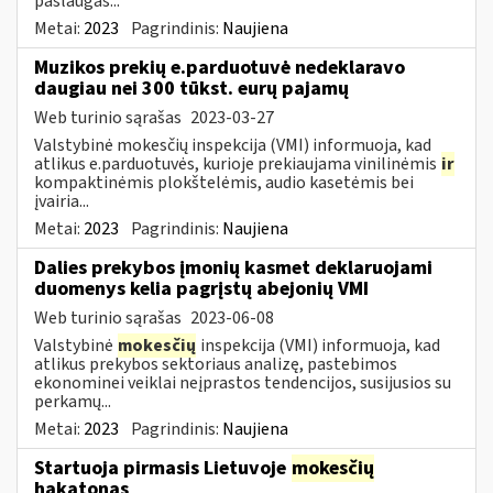
paslaugas...
Metai:
2023
Pagrindinis:
Naujiena
Muzikos prekių e.parduotuvė nedeklaravo
daugiau nei 300 tūkst. eurų pajamų
Web turinio sąrašas
2023-03-27
Valstybinė mokesčių inspekcija (VMI) informuoja, kad
atlikus e.parduotuvės, kurioje prekiaujama vinilinėmis
ir
kompaktinėmis plokštelėmis, audio kasetėmis bei
įvairia...
Metai:
2023
Pagrindinis:
Naujiena
Dalies prekybos įmonių kasmet deklaruojami
duomenys kelia pagrįstų abejonių VMI
Web turinio sąrašas
2023-06-08
Valstybinė
mokesčių
inspekcija (VMI) informuoja, kad
atlikus prekybos sektoriaus analizę, pastebimos
ekonominei veiklai neįprastos tendencijos, susijusios su
perkamų...
Metai:
2023
Pagrindinis:
Naujiena
Startuoja pirmasis Lietuvoje
mokesčių
hakatonas