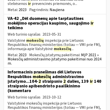
stebėsenos
ir
prevencinės priemonės, o...
Metai:
2023
Pagrindinis:
Naujiena
VA-42 „Dėl duomenų apie tarptautines
mokėjimo operacijas kaupimo, saugojimo
ir
teikimo
Web turinio sąrašas
2023-05-31
Valstybinė
mokesčių
inspekcija prie Lietuvos
Respublikos finansų ministerijos (toliau ― VMI prie FM),
informuoja apie Valstybinė
mokesčių
...
Metai:
2023
Mokesčių įstatymų pakeitimai:
MĮP 2021 »
Mokesčių administravimo įstatymo pakeitimai nuo 2024
m.
Informacinis pranešimas dėl Lietuvos
Respublikos
mokesčių
administravimo
įstatymo...104-
2
straipsnio
2
dalies, 139
ir
140
straipsnio apibendrinto paaiškinimo
(komentaro
Web turinio sąrašas
2023-10-12
Valstybinė mokesčių inspekcija prie Lietuvos
Respublikos finansų ministerijos (toliau — VMI prie FM),