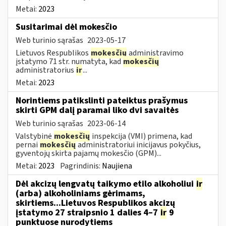
Metai:
2023
Susitarimai dėl mokesčio
Web turinio sąrašas
2023-05-17
Lietuvos Respublikos
mokesčių
administravimo
įstatymo 71 str. numatyta, kad
mokesčių
administratorius
ir
...
Metai:
2023
Norintiems patikslinti pateiktus prašymus
skirti GPM dalį paramai liko dvi savaitės
Web turinio sąrašas
2023-06-14
Valstybinė
mokesčių
inspekcija (VMI) primena, kad
pernai
mokesčių
administratoriui inicijavus pokyčius,
gyventojų skirta pajamų mokesčio (GPM)...
Metai:
2023
Pagrindinis:
Naujiena
Dėl akcizų lengvatų taikymo etilo alkoholiui
ir
(arba) alkoholiniams gėrimams,
skirtiems...Lietuvos Respublikos akcizų
įstatymo 27 straipsnio 1 dalies 4–7
ir
9
punktuose nurodytiems