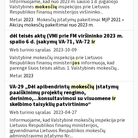
Informuojame, kad nuo 2023 m. sausio 1 d. įsigaliojo
Valstybinės
mokesčių
inspekcijos prie Lietuvos
Respublikos finansų ministerijos viršininko...
Metai:
2023
Mokesčių įstatymų pakeitimai:
MĮP 2021 »
Akcizų mokesčių pakeitimai nuo 2023 m.
dėl teisės aktų (VMI prie FM viršininko 2023 m.
spalio 6 d. įsakymų VA-71, VA-72
ir
Web turinio sąrašas
2023-10-09
Valstybinė mokesčių inspekcija prie Lietuvos
Respublikos finansų ministeri
jos
informuoja, kad
parengė šiuos teisės aktus: 1. Valstybinės mokesčių...
Metai:
2023
VA-29 „Dėl apibendrintų
mokesčių
įstatymų
paaiškinimų projektų rengimo,
derinimo,...konsultavimosi su visuomene
ir
skelbimo taisyklių patvirtinimo“
Web turinio sąrašas
2023-04-27
Informuojame, kad Valstybinė mokesčių inspekcija prie
Lietuvos Respublikos finansų ministerijos,
įgyvendinama Lietuvos Respublikos mokesčių
administravimo įstatymo Nr....