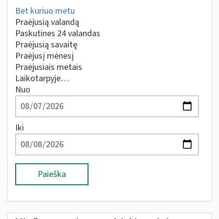
Bet kuriuo metu
Praėjusią valandą
Paskutines 24 valandas
Praėjusią savaitę
Praėjusį mėnesį
Praėjusiais metais
Laikotarpyje…
Nuo
Iki
Paieška