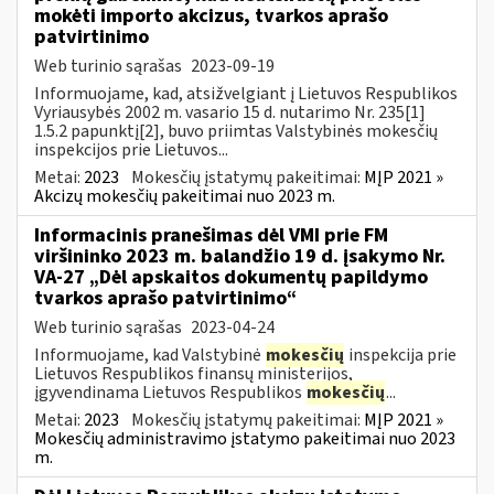
mokėti importo akcizus, tvarkos aprašo
patvirtinimo
Web turinio sąrašas
2023-09-19
Informuojame, kad, atsižvelgiant į Lietuvos Respublikos
Vyriausybės 2002 m. vasario 15 d. nutarimo Nr. 235[1]
1.5.2 papunktį[2], buvo priimtas Valstybinės mokesčių
inspekcijos prie Lietuvos...
Metai:
2023
Mokesčių įstatymų pakeitimai:
MĮP 2021 »
Akcizų mokesčių pakeitimai nuo 2023 m.
Informacinis pranešimas dėl VMI prie FM
viršininko 2023 m. balandžio 19 d. įsakymo Nr.
VA-27 „Dėl apskaitos dokumentų papildymo
tvarkos aprašo patvirtinimo“
Web turinio sąrašas
2023-04-24
Informuojame, kad Valstybinė
mokesčių
inspekcija prie
Lietuvos Respublikos finansų ministerijos,
įgyvendinama Lietuvos Respublikos
mokesčių
...
Metai:
2023
Mokesčių įstatymų pakeitimai:
MĮP 2021 »
Mokesčių administravimo įstatymo pakeitimai nuo 2023
m.