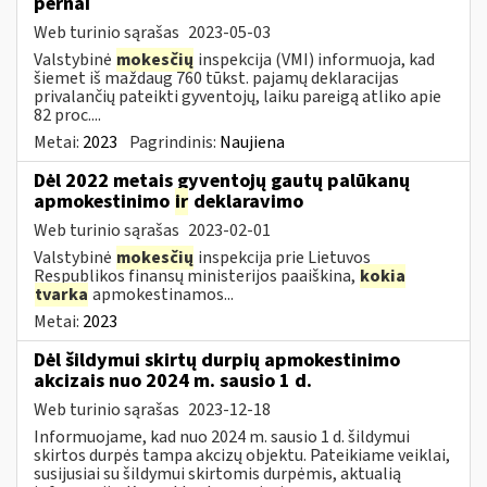
pernai
Web turinio sąrašas
2023-05-03
Valstybinė
mokesčių
inspekcija (VMI) informuoja, kad
šiemet iš maždaug 760 tūkst. pajamų deklaracijas
privalančių pateikti gyventojų, laiku pareigą atliko apie
82 proc....
Metai:
2023
Pagrindinis:
Naujiena
Dėl 2022 metais gyventojų gautų palūkanų
apmokestinimo
ir
deklaravimo
Web turinio sąrašas
2023-02-01
Valstybinė
mokesčių
inspekcija prie Lietuvos
Respublikos finansų ministerijos paaiškina,
kokia
tvarka
apmokestinamos...
Metai:
2023
Dėl šildymui skirtų durpių apmokestinimo
akcizais nuo 2024 m. sausio 1 d.
Web turinio sąrašas
2023-12-18
Informuojame, kad nuo 2024 m. sausio 1 d. šildymui
skirtos durpės tampa akcizų objektu. Pateikiame veiklai,
susijusiai su šildymui skirtomis durpėmis, aktualią