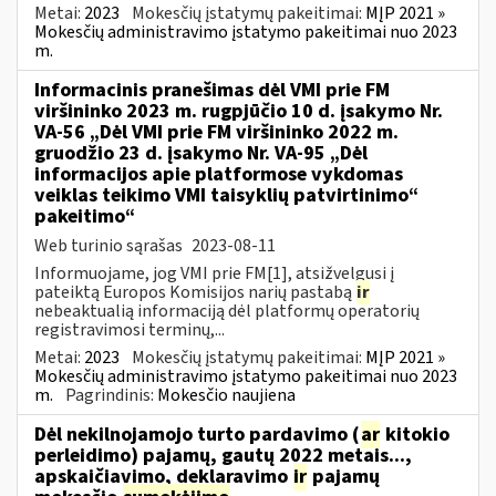
Metai:
2023
Mokesčių įstatymų pakeitimai:
MĮP 2021 »
Mokesčių administravimo įstatymo pakeitimai nuo 2023
m.
Informacinis pranešimas dėl VMI prie FM
viršininko 2023 m. rugpjūčio 10 d. įsakymo Nr.
VA-56 „Dėl VMI prie FM viršininko 2022 m.
gruodžio 23 d. įsakymo Nr. VA-95 „Dėl
informacijos apie platformose vykdomas
veiklas teikimo VMI taisyklių patvirtinimo“
pakeitimo“
Web turinio sąrašas
2023-08-11
Informuojame, jog VMI prie FM[1], atsižvelgusi į
pateiktą Europos Komisijos narių pastabą
ir
nebeaktualią informaciją dėl platformų operatorių
registravimosi terminų,...
Metai:
2023
Mokesčių įstatymų pakeitimai:
MĮP 2021 »
Mokesčių administravimo įstatymo pakeitimai nuo 2023
m.
Pagrindinis:
Mokesčio naujiena
Dėl nekilnojamojo turto pardavimo (
ar
kitokio
perleidimo) pajamų, gautų 2022 metais...,
apskaičiavimo, deklaravimo
ir
pajamų