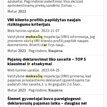
apskaitai. Pagrindiniai pakeitimai: Visa akcizais
apmokestinamų prekių sandėlio (toliau –...
Metai:
2023
VMI kliento profilis papildytas naujais
rizikingumo kriterijais
Web turinio sąrašas
2023-11-07
Valstybinė
mokesčių
inspekcija (VMI) informuoja, jog
įmonėms skirtą VMI kliento profilį papildė naujais
duomenimis. Atverti d
ar
trys nauji...
Metai:
2023
Pagrindinis:
Naujiena
Pajamų deklaravimui liko savaitė – TOP 5
klausimai
ir
atsakymai
Web turinio sąrašas
2023-04-25
Valstybinė
mokesčių
inspekcija (VMI) primena, kad
pajamas privalantiems deklaruoti gyventojams tai
padaryti liko savaitė, t. y. iki gegužės 2 d. Šiuo...
Metai:
2023
Pagrindinis:
Naujiena
Šiemet gyventojai buvo pareigingesni:
deklaravusių pajamas laiku – daugiau nei