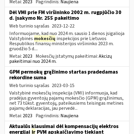
Metai:
2023
Pagrindinis:
Naujiena
Dėl VMI prie FM viršininko 2002 m. rugpjūčio 30
d. įsakymo Nr. 255 pakeitimo
Web turinio sąrašas
2023-12-22
Informuojame, kad nuo 2024 m. sausio 1 dienos įsigalioja
Valstybinės
mokesčių
inspekcijos prie Lietuvos
Respublikos finansų ministerijos viršininko 2023 m.
gruodžio 5 d....
Metai:
2023
Mokesčių įstatymų pakeitimai:
Akcizų
pakeitimai nuo 2024 m.
GPM permokų grąžinimo startas pradedamas
rekordine suma
Web turinio sąrašas
2023-03-15
Valstybinė mokesčių inspekcija (VMI) informuoja, kad
pradėjus gyventojų pajamų mokesčio (GPM) grąžinimus,
net 73 tūkst. gyventojų, pateikusiems teisingas metines
pajamų deklaracijas, jau pervedė...
Metai:
2023
Pagrindinis:
Naujiena
Aktualūs klausimai dėl kompensacijų elektros
energijai
ir
PVM apskaičiavimo tiekiant