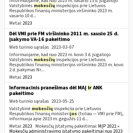
Informuojame, kad nuo 2023 m. vasario 13 d. įsigaliojo
Valstybinės
mokesčių
inspekcijos prie Lietuvos
Respublikos finansų ministerijos viršininko 2023 m.
vasario 10 d....
Metai:
2023
Dėl VMI prie FM viršininko 2011 m. sausio 25 d.
įsakymo VA-16 pakeitimo
Web turinio sąrašas
2023-03-07
Informuojame, kad nuo 2023 m. kovo 3 d. įsigaliojo
Valstybinės
mokesčių
inspekcijos prie Lietuvos
Respublikos finansų ministerijos viršininko 2023 m. kovo
2 d. įsakymas Nr....
Metai:
2023
Informacinis pranešimas dėl MAĮ
ir
ANK
pakeitimo
Web turinio sąrašas
2023-05-25
Valstybinė
mokesčių
inspekcija prie Lietuvos
Respublikos finansų ministeri
jos
(toliau — VMI prie FM),
informuoja apie 2023 m. gegužės 11 d....
Metai:
2023
Mokesčių įstatymų pakeitimai:
MĮP 2021 »
Mokesčių administravimo įstatymo pakeitimai nuo 2023