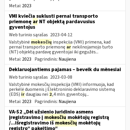
Metai:
2023
VMI kviečia suklusti pernai transporto
priemonę
ar
NT objektą pardavusius
gyventojus
Web turinio sąrašas
2023-04-12
Valstybinė
mokesčių
inspekcija (VMI) primena, kad
pernai transporto priemonę
ar
nekilnojamojo turto
(NT) objektą pardavę gyventojai iki gegužės...
Metai:
2023
Pagrindinis:
Naujiena
Deklaruojantiems pajamas – beveik du mėnesiai
Web turinio sąrašas
2023-03-08
Valstybinė mokesčių inspekcija (VMI) informuoja, kad
perkėlė duomenis į Elektroninio deklaravimo sistemą
(EDS)
ir
daugiau nei
2
,4 mln. gyventojų...
Metai:
2023
Pagrindinis:
Naujiena
VA-52 „Dėl užsienio juridinio asmens
įregistravimo į
mokesčių
mokėtojų registrą
/...išregistravimo iš
mokesčių
mokėtojų
registro“ pakeitimo“