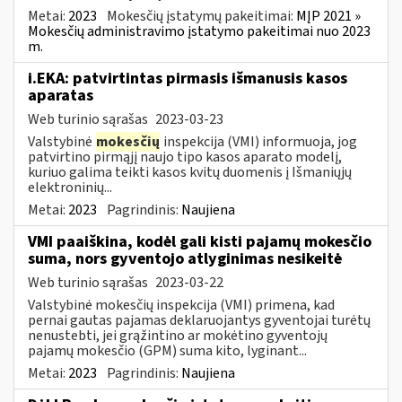
Metai:
2023
Mokesčių įstatymų pakeitimai:
MĮP 2021 »
Mokesčių administravimo įstatymo pakeitimai nuo 2023
m.
i.EKA: patvirtintas pirmasis išmanusis kasos
aparatas
Web turinio sąrašas
2023-03-23
Valstybinė
mokesčių
inspekcija (VMI) informuoja, jog
patvirtino pirmąjį naujo tipo kasos aparato modelį,
kuriuo galima teikti kasos kvitų duomenis į Išmaniųjų
elektroninių...
Metai:
2023
Pagrindinis:
Naujiena
VMI paaiškina, kodėl gali kisti pajamų mokesčio
suma, nors gyventojo atlyginimas nesikeitė
Web turinio sąrašas
2023-03-22
Valstybinė mokesčių inspekcija (VMI) primena, kad
pernai gautas pajamas deklaruojantys gyventojai turėtų
nenustebti, jei grąžintino ar mokėtino gyventojų
pajamų mokesčio (GPM) suma kito, lyginant...
Metai:
2023
Pagrindinis:
Naujiena