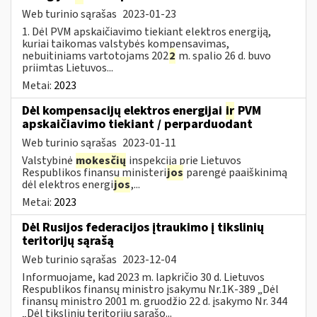
Web turinio sąrašas
2023-01-23
1. Dėl PVM apskaičiavimo tiekiant elektros energiją,
kuriai taikomas valstybės kompensavimas,
nebuitiniams vartotojams 202
2
m. spalio 26 d. buvo
priimtas Lietuvos...
Metai:
2023
Dėl kompensacijų elektros energijai
ir
PVM
apskaičiavimo tiekiant / perparduodant
Web turinio sąrašas
2023-01-11
Valstybinė
mokesčių
inspekcija prie Lietuvos
Respublikos finansų ministeri
jos
parengė paaiškinimą
dėl elektros energi
jos
,...
Metai:
2023
Dėl Rusijos federacijos įtraukimo į tikslinių
teritorijų sąrašą
Web turinio sąrašas
2023-12-04
Informuojame, kad 2023 m. lapkričio 30 d. Lietuvos
Respublikos finansų ministro įsakymu Nr.1K-389 „Dėl
finansų ministro 2001 m. gruodžio 22 d. įsakymo Nr. 344
„Dėl tikslinių teritorijų sąrašo...