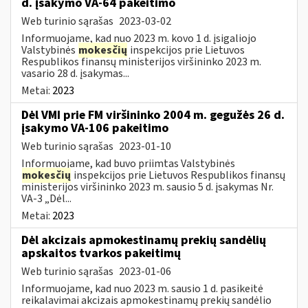
d. įsakymo VA-64 pakeitimo
Web turinio sąrašas
2023-03-02
Informuojame, kad nuo 2023 m. kovo 1 d. įsigaliojo
Valstybinės
mokesčių
inspekcijos prie Lietuvos
Respublikos finansų ministerijos viršininko 2023 m.
vasario 28 d. įsakymas...
Metai:
2023
Dėl VMI prie FM viršininko 2004 m. gegužės 26 d.
įsakymo VA-106 pakeitimo
Web turinio sąrašas
2023-01-10
Informuojame, kad buvo priimtas Valstybinės
mokesčių
inspekcijos prie Lietuvos Respublikos finansų
ministerijos viršininko 2023 m. sausio 5 d. įsakymas Nr.
VA-3 „Dėl...
Metai:
2023
Dėl akcizais apmokestinamų prekių sandėlių
apskaitos tvarkos pakeitimų
Web turinio sąrašas
2023-01-06
Informuojame, kad nuo 2023 m. sausio 1 d. pasikeitė
reikalavimai akcizais apmokestinamų prekių sandėlio