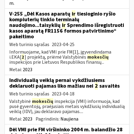
m.
V-255 „Dėl Kasos aparatų
ir
tiesioginio ryšio
kompiuterių tinklo terminalų
naudojimo...taisyklių
ir
Sprendimo išregistruoti
kasos aparatą FR1156 formos patvirtinimo“
pakeitimo
Web turinio sąrašas
2023-04-25
Informuojame, kad VMI prie FM[1], įgyvendindama
i.EKA[
2
] projektą, priėmė Valstybinės
mokesčių
inspekcijos prie Lietuvos Respublikos finansų...
Metai:
2023
Individualią veiklą pernai vykdžiusiems
deklaruoti pajamas liko mažiau nei
2
savaitės
Web turinio sąrašas
2023-04-18
Valstybinė
mokesčių
inspekcija (VMI) informuoja, kad
pusė gyventojų, praėjusiais metais vykdžiusių individualią
veiklą (IDV), jau deklaravo pajamas....
Metai:
2023
Pagrindinis:
Naujiena
Dėl VMI prie FM viršininko 2004 m. balandžio 28