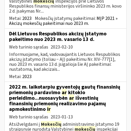
Valstybinės
mokesčių
inspekcijos prie Lietuvos
Respublikos finansų ministerijos viršininko 2023 m. kovo
2 d. įsakymas Nr....
Metai:
2023
Mokesčių įstatymų pakeitimai:
MĮP 2021 »
Akcizų mokesčių pakeitimai nuo 2023 m.
Dėl Lietuvos Respublikos akcizų įstatymo
pakeitimo nuo 2023 m. vasario 13 d.
Web turinio sąrašas
2023-02-10
Informuojame, kad, vadovaujantis Lietuvos Respublikos
akcizų įstatymo (toliau − AĮ) pakeitimu Nr. XIV-777[1],
nuo 2023 m. vasario 13 d. įsigalioja šie AĮ pakeitimai:
nustatoma, kad akcizais...
Metai:
2023
2022 m. laikotarpiu gyventojų gautų finansinių
priemonių pardavimo
ar
kitokio
perleidimo...nuosavybėn
ar
išvestinių
finansinių priemonių realizavimo pajamų
apmokestinimo
ir
Web turinio sąrašas
2023-01-13
Atsižvelgdami į
Mokesčių
administravimo įstatymo 19
straipsnyje nurodytą Valstybinei
mokesčių
inspekcijai