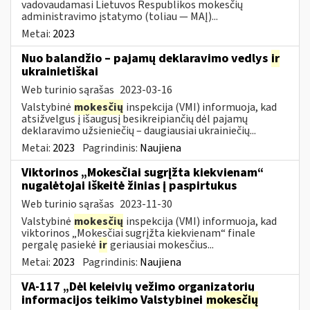
vadovaudamasi Lietuvos Respublikos mokesčių
administravimo įstatymo (toliau — MAĮ)...
Metai:
2023
Nuo balandžio – pajamų deklaravimo vedlys
ir
ukrainietiškai
Web turinio sąrašas
2023-03-16
Valstybinė
mokesčių
inspekcija (VMI) informuoja, kad
atsižvelgus į išaugusį besikreipiančių dėl pajamų
deklaravimo užsieniečių – daugiausiai ukrainiečių...
Metai:
2023
Pagrindinis:
Naujiena
Viktorinos „Mokesčiai sugrįžta kiekvienam“
nugalėtojai iškeitė žinias į paspirtukus
Web turinio sąrašas
2023-11-30
Valstybinė
mokesčių
inspekcija (VMI) informuoja, kad
viktorinos „Mokesčiai sugrįžta kiekvienam“ finale
pergalę pasiekė
ir
geriausiai mokesčius...
Metai:
2023
Pagrindinis:
Naujiena
VA-117 „Dėl keleivių vežimo organizatorių
informacijos teikimo Valstybinei
mokesčių