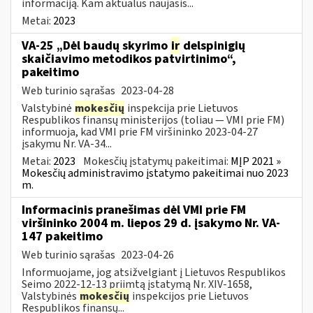
informaciją. Kam aktualus naujasis...
Metai:
2023
VA-25 „Dėl baudų skyrimo
ir
delspinigių
skaičiavimo metodikos patvirtinimo“,
pakeitimo
Web turinio sąrašas
2023-04-28
Valstybinė
mokesčių
inspekcija prie Lietuvos
Respublikos finansų ministerijos (toliau ― VMI prie FM)
informuoja, kad VMI prie FM viršininko 2023-04-27
įsakymu Nr. VA-34...
Metai:
2023
Mokesčių įstatymų pakeitimai:
MĮP 2021 »
Mokesčių administravimo įstatymo pakeitimai nuo 2023
m.
Informacinis pranešimas dėl VMI prie FM
viršininko 2004 m. liepos 29 d. įsakymo Nr. VA-
147 pakeitimo
Web turinio sąrašas
2023-04-26
Informuojame, jog atsižvelgiant į Lietuvos Respublikos
Seimo 2022-12-13 priimtą įstatymą Nr. XIV-1658,
Valstybinės
mokesčių
inspekcijos prie Lietuvos
Respublikos finansų...