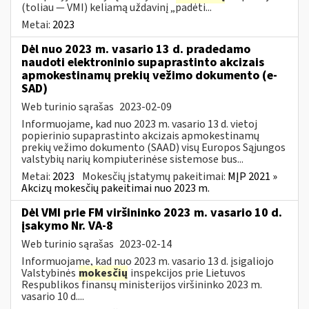
(toliau — VMI) keliamą uždavinį „padėti...
Metai:
2023
Dėl nuo 2023 m. vasario 13 d. pradedamo
naudoti elektroninio supaprastinto akcizais
apmokestinamų prekių vežimo dokumento (e-
SAD)
Web turinio sąrašas
2023-02-09
Informuojame, kad nuo 2023 m. vasario 13 d. vietoj
popierinio supaprastinto akcizais apmokestinamų
prekių vežimo dokumento (SAAD) visų Europos Sąjungos
valstybių narių kompiuterinėse sistemose bus...
Metai:
2023
Mokesčių įstatymų pakeitimai:
MĮP 2021 »
Akcizų mokesčių pakeitimai nuo 2023 m.
Dėl VMI prie FM viršininko 2023 m. vasario 10 d.
įsakymo Nr. VA-8
Web turinio sąrašas
2023-02-14
Informuojame, kad nuo 2023 m. vasario 13 d. įsigaliojo
Valstybinės
mokesčių
inspekcijos prie Lietuvos
Respublikos finansų ministerijos viršininko 2023 m.
vasario 10 d....