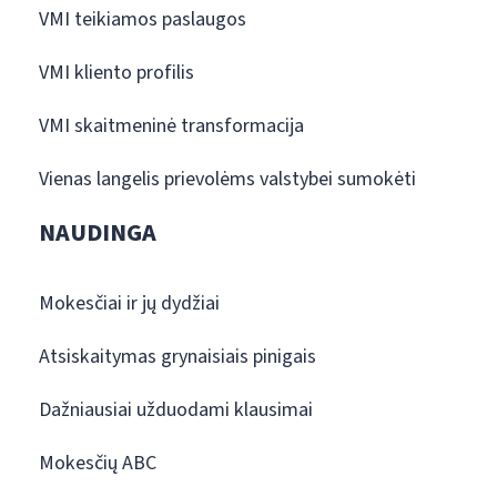
VMI teikiamos paslaugos
VMI kliento profilis
VMI skaitmeninė transformacija
Vienas langelis prievolėms valstybei sumokėti
NAUDINGA
Mokesčiai ir jų dydžiai
Atsiskaitymas grynaisiais pinigais
Dažniausiai užduodami klausimai
Mokesčių ABC