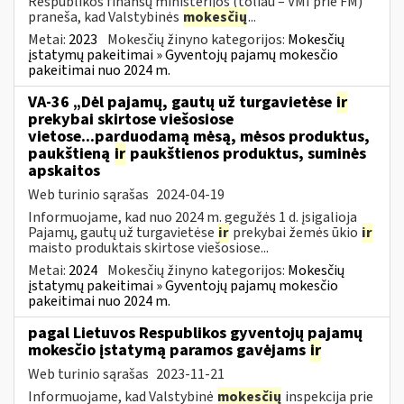
Respublikos finansų ministerijos (toliau – VMI prie FM)
praneša, kad Valstybinės
mokesčių
...
Metai:
2023
Mokesčių žinyno kategorijos:
Mokesčių
įstatymų pakeitimai » Gyventojų pajamų mokesčio
pakeitimai nuo 2024 m.
VA-36 „Dėl pajamų, gautų už turgavietėse
ir
prekybai skirtose viešosiose
vietose...parduodamą mėsą, mėsos produktus,
paukštieną
ir
paukštienos produktus, suminės
apskaitos
Web turinio sąrašas
2024-04-19
Informuojame, kad nuo 2024 m. gegužės 1 d. įsigalioja
Pajamų, gautų už turgavietėse
ir
prekybai žemės ūkio
ir
maisto produktais skirtose viešosiose...
Metai:
2024
Mokesčių žinyno kategorijos:
Mokesčių
įstatymų pakeitimai » Gyventojų pajamų mokesčio
pakeitimai nuo 2024 m.
pagal Lietuvos Respublikos gyventojų pajamų
mokesčio įstatymą paramos gavėjams
ir
Web turinio sąrašas
2023-11-21
Informuojame, kad Valstybinė
mokesčių
inspekcija prie