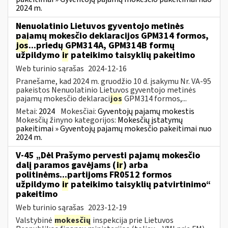
2024 m.
Nenuolatinio Lietuvos gyventojo metinės
pajamų mokesčio deklaracijos GPM314 formos,
jos
...priedų GPM314A, GPM314B formų
užpildymo
ir
pateikimo taisyklių pakeitimo
Web turinio sąrašas
2024-12-16
Pranešame, kad 2024 m. gruodžio 10 d. įsakymu Nr. VA-95
pakeistos Nenuolatinio Lietuvos gyventojo metinės
pajamų mokesčio deklaraci
jos
GPM314 formos,...
Metai:
2024
Mokesčiai:
Gyventojų pajamų mokestis
Mokesčių žinyno kategorijos:
Mokesčių įstatymų
pakeitimai » Gyventojų pajamų mokesčio pakeitimai nuo
2024 m.
V-45 „Dėl Prašymo pervesti pajamų mokesčio
dalį paramos gavėjams (
ir
) arba
politinėms...partijoms FR0512 formos
užpildymo
ir
pateikimo taisyklių patvirtinimo“
pakeitimo
Web turinio sąrašas
2023-12-19
Valstybinė
mokesčių
inspekcija prie Lietuvos