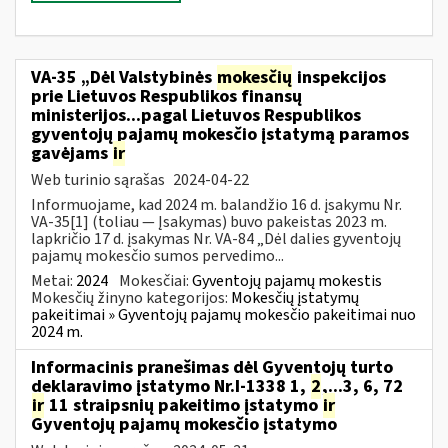
VA-35 „Dėl Valstybinės
mokesčių
inspekcijos
prie Lietuvos Respublikos finansų
ministerijos...pagal Lietuvos Respublikos
gyventojų pajamų mokesčio įstatymą paramos
gavėjams
ir
Web turinio sąrašas
2024-04-22
Informuojame, kad 2024 m. balandžio 16 d. įsakymu Nr.
VA-35[1] (toliau — Įsakymas) buvo pakeistas 2023 m.
lapkričio 17 d. įsakymas Nr. VA-84 „Dėl dalies gyventojų
pajamų mokesčio sumos pervedimo...
Metai:
2024
Mokesčiai:
Gyventojų pajamų mokestis
Mokesčių žinyno kategorijos:
Mokesčių įstatymų
pakeitimai » Gyventojų pajamų mokesčio pakeitimai nuo
2024 m.
Informacinis pranešimas dėl Gyventojų turto
deklaravimo įstatymo Nr.I-1338 1,
2
,...3, 6, 72
ir
11 straipsnių pakeitimo įstatymo
ir
Gyventojų pajamų mokesčio įstatymo