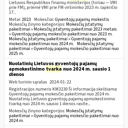
Lietuvos Respublikos finansų ministerijos (toliau — VMI
prie FM), priėmė VMI prie FM viršininko 2023 m. lapkričio
17...
Metai:
2023
Mokesčiai:
Gyventojų pajamų mokestis
Mokesčių žinyno kategorijos:
Mokesčių įstatymų
pakeitimai » Mokesčių įstatymų pakeitimai 2023 metais
» Gyventojų pajamų mokesčio pakeitimai nuo 2023 m.
Mokesčių įstatymų pakeitimai » Gyventojų pajamų
mokesčio pakeitimai nuo 2024 m.
Mokesčių įstatymų
pakeitimai » Gyventojų pajamų mokesčio pakeitimai nuo
2025 m.
Nuolatinių Lietuvos gyventojų pajamų
apmokestinimo
tvarka
nuo 2024 m. sausio 1
dienos
Web turinio sąrašas
2024-01-22
Registracijos numeris KM3230 Ši informacija skelbiama:
Gyventojų pajamų mokesčio pakeitimai nuo 2024 m.
Nuolatinių Lietuvos gyventojų pajamų apmokestinimo
tvarką nuo 2024 m. sausio 1 dienos rasite...
Mokesčių žinyno kategorijos:
Mokesčių įstatymų
pakeitimai » Gyventojų pajamų mokesčio pakeitimai nuo
2024 m.