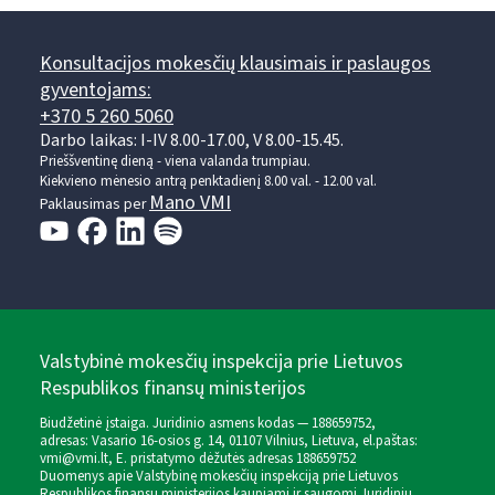
Konsultacijos mokesčių klausimais ir paslaugos
gyventojams:
+370 5 260 5060
Darbo laikas: I-IV 8.00-17.00, V 8.00-15.45.
Prieššventinę dieną - viena valanda trumpiau.
Kiekvieno mėnesio antrą penktadienį 8.00 val. - 12.00 val.
Mano VMI
Paklausimas per
Valstybinė mokesčių inspekcija prie Lietuvos
Respublikos finansų ministerijos
Biudžetinė įstaiga. Juridinio asmens kodas — 188659752,
adresas: Vasario 16-osios g. 14, 01107 Vilnius, Lietuva, el.paštas:
vmi@vmi.lt
, E. pristatymo dėžutės adresas 188659752
Duomenys apie Valstybinę mokesčių inspekciją prie Lietuvos
Respublikos finansų ministerijos kaupiami ir saugomi Juridinių