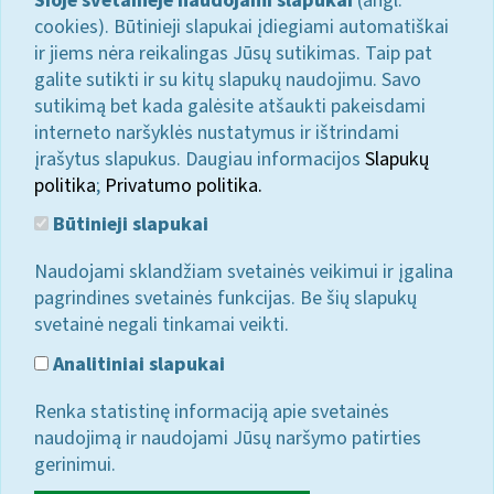
Šioje svetainėje naudojami slapukai
(angl.
cookies). Būtinieji slapukai įdiegiami automatiškai
ir jiems nėra reikalingas Jūsų sutikimas. Taip pat
galite sutikti ir su kitų slapukų naudojimu. Savo
sutikimą bet kada galėsite atšaukti pakeisdami
interneto naršyklės nustatymus ir ištrindami
įrašytus slapukus. Daugiau informacijos
Slapukų
politika
;
Privatumo politika.
Būtinieji slapukai
Naudojami sklandžiam svetainės veikimui ir įgalina
pagrindines svetainės funkcijas. Be šių slapukų
svetainė negali tinkamai veikti.
Analitiniai slapukai
Renka statistinę informaciją apie svetainės
naudojimą ir naudojami Jūsų naršymo patirties
gerinimui.