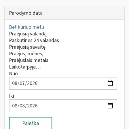
Parodymo data
Bet kuriuo metu
Praėjusią valandą
Paskutines 24 valandas
Praėjusią savaitę
Praėjusį mėnesį
Praėjusiais metais
Laikotarpyje…
Nuo
Iki
Paieška