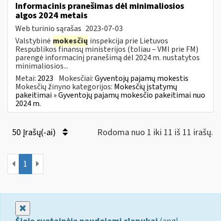
Informacinis pranešimas dėl minimaliosios
algos 2024 metais
Web turinio sąrašas
2023-07-03
Valstybinė
mokesčių
inspekcija prie Lietuvos
Respublikos finansų ministerijos (toliau – VMI prie FM)
parengė informacinį pranešimą dėl 2024 m. nustatytos
minimaliosios...
Metai:
2023
Mokesčiai:
Gyventojų pajamų mokestis
Mokesčių žinyno kategorijos:
Mokesčių įstatymų
pakeitimai » Gyventojų pajamų mokesčio pakeitimai nuo
2024 m.
50 Įrašų(-ai)
Rodoma nuo 1 iki 11 iš 11 irašų.
1
Uždaryti