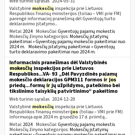
Web turinio sąrašas
2024-05-31
Valstybinė
mokesčių
inspekcija prie Lietuvos
Respublikos finansų ministerijos (toliau – VMI prie FM)
parengė informacinį pranešimą dėl Gyventojų turto
deklaravimo įstatymo...
Metai:
2024
Mokesčiai:
Gyventojų pajamų mokestis
Mokesčių žinyno kategorijos:
Mokesčių įstatymų
pakeitimai » Gyventojų pajamų mokesčio pakeitimai nuo
2024 m.
Mokesčių įstatymų pakeitimai » Gyventojų
turto deklaravimo pakeitimai nuo 2024 m.
Informacinis pranešimas dėl Valstybinės
mokesčių
inspekcijos prie Lietuvos
Respublikos...VA- 93 „Dėl Pavyzdinės pajamų
mokesčio deklaracijos GPM311 formos
ir
jos
priedų...formų
ir
jų užpildymo, pateikimo bei
tikslinimo taisyklių patvirtinimo“ pakeitimo
Web turinio sąrašas
2024-12-20
Valstybinė
mokesčių
inspekcija prie Lietuvos
Respublikos finansų ministeri
jos
(toliau – VMI prie FM)
informuoja apie 2024 m. gruodžio 17 d. priimtą...
Metai:
2024
Mokesčiai:
Gyventojų pajamų mokestis
Mokesčių žinyno kategorijos:
Mokesčių įstatymų
pakeitimai » Gyventojų pajamų mokesčio pakeitimai nuo