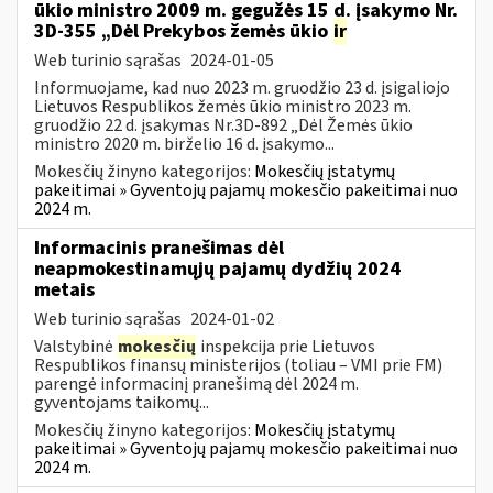
ūkio ministro 2009 m. gegužės 15 d. įsakymo Nr.
3D-355 „Dėl Prekybos žemės ūkio
ir
Web turinio sąrašas
2024-01-05
Informuojame, kad nuo 2023 m. gruodžio 23 d. įsigaliojo
Lietuvos Respublikos žemės ūkio ministro 2023 m.
gruodžio 22 d. įsakymas Nr.3D-892 „Dėl Žemės ūkio
ministro 2020 m. birželio 16 d. įsakymo...
Mokesčių žinyno kategorijos:
Mokesčių įstatymų
pakeitimai » Gyventojų pajamų mokesčio pakeitimai nuo
2024 m.
Informacinis pranešimas dėl
neapmokestinamųjų pajamų dydžių 2024
metais
Web turinio sąrašas
2024-01-02
Valstybinė
mokesčių
inspekcija prie Lietuvos
Respublikos finansų ministerijos (toliau – VMI prie FM)
parengė informacinį pranešimą dėl 2024 m.
gyventojams taikomų...
Mokesčių žinyno kategorijos:
Mokesčių įstatymų
pakeitimai » Gyventojų pajamų mokesčio pakeitimai nuo
2024 m.