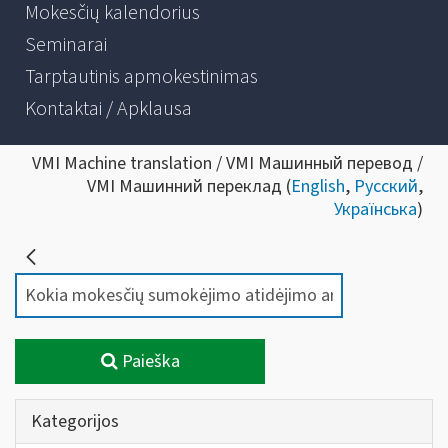
Mokesčių kalendorius
Seminarai
Tarptautinis apmokestinimas
Kontaktai / Apklausa
VMI Machine translation / VMI Машинный перевод /
VMI Машинний переклад (
English
,
Русский
,
Українська
)
Paieška
Kategorijos