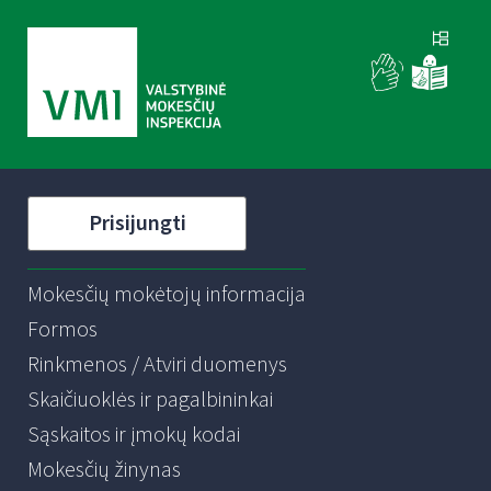
Prisijungti
Mokesčių mokėtojų informacija
Formos
Rinkmenos / Atviri duomenys
Skaičiuoklės ir pagalbininkai
Sąskaitos ir įmokų kodai
Mokesčių žinynas