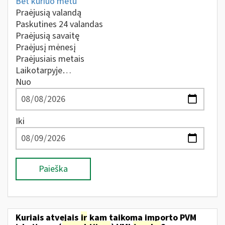
Bet kuriuo metu
Praėjusią valandą
Paskutines 24 valandas
Praėjusią savaitę
Praėjusį mėnesį
Praėjusiais metais
Laikotarpyje…
Nuo
Iki
Paieška
Kuriais atvejais
ir
kam taikoma importo PVM