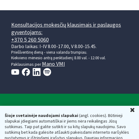
Konsultacijos mokesčių klausimais ir paslaugos
gyventojams:
+370 5 260 5060
Darbo laikas: I-IV 8.00-17.00, V 8.00-15.45.
Prieššventinę dieną - viena valanda trumpiau.
Kiekvieno mėnesio antrą penktadienį 8.00 val. - 12.00 val.
Mano VMI
Paklausimas per
Valstybinė mokesčių inspekcija prie Lietuvos
U
Respublikos finansų ministerijos
Šioje svetainėje naudojami slapukai
(angl. cookies). Būtinieji
slapukai įdiegiami automatiškai ir jiems nėra reikalingas Jūsų
Biudžetinė įstaiga. Juridinio asmens kodas — 188659752,
sutikimas. Taip pat galite sutikti ir su kitų slapukų naudojimu. Savo
adresas: Vasario 16-osios g. 14, 01107 Vilnius, Lietuva, el.paštas:
sutikimą bet kada galėsite atšaukti pakeisdami interneto naršyklės
vmi@vmi.lt
, E. pristatymo dėžutės adresas 188659752
nustatymus ir ištrindami įrašytus slapukus. Daugiau informacijos