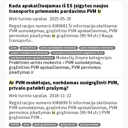
Kada apskaičiuojamas iš ES įsigytos naujos
transporto priemonės pardavimo PVM
ir
Web turinio sąrašas
2025-05-20
Registracijos numeris KM0681 Ši informacija skelbiama:
PVM sumokėjimas, grąžintino PVM apskaičiavimas, PVM
permokos įskaitymas
ir
grąžinimas (90-94 str.) Naują
transporto...
pvm
pvmį 92 str
pvm sumokėjimo terminai
pvm mokėjimo terminas
nauja transporto priemonė
transporto priemonės įsigijimas iš es
Mokesčių žinyno kategorijos:
pardavimo pvm apskaičiavimas
Pridėtinės vertės mokestis » PVM sumokėjimas,
grąžintino PVM apskaičiavimas, PVM permokos
įskaitymas ir
Ar
PVM mokėtojas, norėdamas susigrąžinti PVM,
privalo pateikti prašymą?
Web turinio sąrašas
2018-11-22
Registracijos numeris KM0690 Ši informacija skelbiama:
PVM sumokėjimas, grąžintino PVM apskaičiavimas, PVM
permokos įskaitymas
ir
grąžinimas (90-94 str.) PVM
grąžinimui PVM...
fr0781
pvm
pvm grąžinimas
pvmį 91 str
pvm permoka