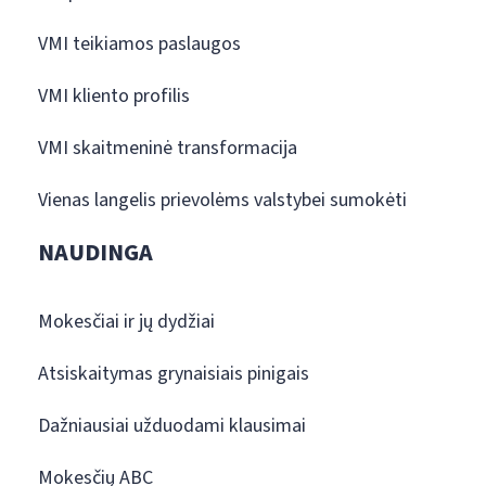
VMI teikiamos paslaugos
VMI kliento profilis
VMI skaitmeninė transformacija
Vienas langelis prievolėms valstybei sumokėti
NAUDINGA
Mokesčiai ir jų dydžiai
Atsiskaitymas grynaisiais pinigais
Dažniausiai užduodami klausimai
Mokesčių ABC