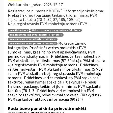
Web turinio sąrašas
2025-12-17
Registracijos numeris KM3136 Ši informacija skelbiama:
Prekių tiekimo (paslaugų teikimo) įforminimas PVM
sąskaita faktūra (78-1, 79, 82, 105, 109 str.)
Neįsiregistravusio PVM mokėtoju asmens PVM...
pvm išskyrimas
išskirti pvm ne pvm sąskaitoje faktūroje
pvm išskyrimas ne pvm sąskaitoje faktūroje
pvm suma ne pvm sąskaitoje faktūroje
Mokesčių žinyno
pvm sumą ne pvm sąskaitoje faktūroje
kategorijos:
Pridėtinės vertės mokestis » PVM
sumokėjimas, grąžintino PVM apskaičiavimas, PVM
permokos įskaitymas ir
Pridėtinės vertės mokestis »
PVM atskaita ir jos tikslinimas (57-69 str.) » PVM atskaita
» Įsiregistravusio PVM mokėtoju asmens
Pridėtinės
vertės mokestis » PVM atskaita ir jos tikslinimas (57-69
str.) » PVM atskaita » Neįsiregistravusio PVM mokėtoju
asmens
Pridėtinės vertės mokestis » PVM sąskaitos
faktūros, reikalavimai apskaitai (IX skyrius) » Prekių
tiekimo (paslaugų teikimo) įforminimas PVM sąskaita
faktūra (78-1, 7
Pridėtinės vertės mokestis » PVM
sąskaitos faktūros, reikalavimai apskaitai (IX skyrius) »
PVM sąskaitos faktūros informacija (80 str.)
Kada buvo panaikinta prievolė mokėti