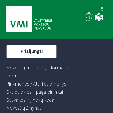
Prisijungti
Mokesčių mokėtojų informacija
Formos
Rinkmenos / Atviri duomenys
Skaičiuoklės ir pagalbininkai
Sąskaitos ir įmokų kodai
Mokesčių žinynas