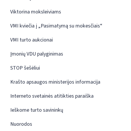
Viktorina moksleiviams
VMI kviečia į „Pasimatymą su mokesčiais“
VMI turto aukcionai
Įmonių VDU palyginimas
STOP šešėliui
Krašto apsaugos ministerijos informacija
Interneto svetainės atitikties paraiška
Ieškome turto savininkų
Nuorodos