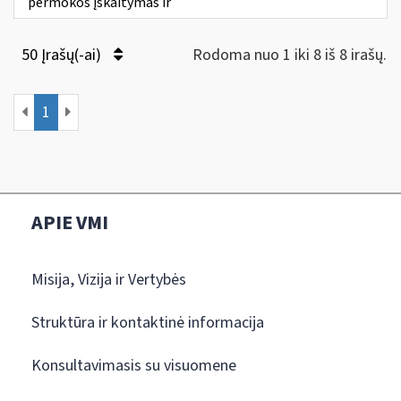
permokos įskaitymas ir
50 Įrašų(-ai)
Rodoma nuo 1 iki 8 iš 8 irašų.
1
APIE VMI
Misija, Vizija ir Vertybės
Struktūra ir kontaktinė informacija
Konsultavimasis su visuomene