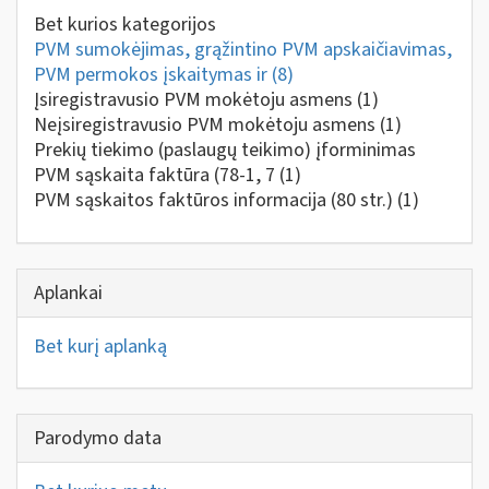
Bet kurios kategorijos
PVM sumokėjimas, grąžintino PVM apskaičiavimas,
PVM permokos įskaitymas ir
(8)
Įsiregistravusio PVM mokėtoju asmens
(1)
Neįsiregistravusio PVM mokėtoju asmens
(1)
Prekių tiekimo (paslaugų teikimo) įforminimas
PVM sąskaita faktūra (78-1, 7
(1)
PVM sąskaitos faktūros informacija (80 str.)
(1)
Aplankai
Bet kurį aplanką
Parodymo data