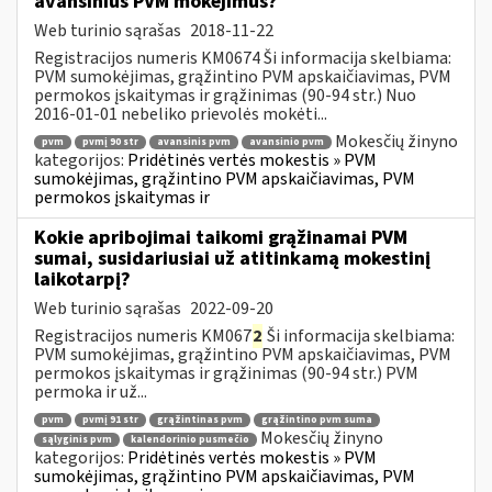
avansinius PVM mokėjimus?
Web turinio sąrašas
2018-11-22
Registracijos numeris KM0674 Ši informacija skelbiama:
PVM sumokėjimas, grąžintino PVM apskaičiavimas, PVM
permokos įskaitymas ir grąžinimas (90-94 str.) Nuo
2016-01-01 nebeliko prievolės mokėti...
Mokesčių žinyno
pvm
pvmį 90 str
avansinis pvm
avansinio pvm
kategorijos:
Pridėtinės vertės mokestis » PVM
sumokėjimas, grąžintino PVM apskaičiavimas, PVM
permokos įskaitymas ir
Kokie apribojimai taikomi grąžinamai PVM
sumai, susidariusiai už atitinkamą mokestinį
laikotarpį?
Web turinio sąrašas
2022-09-20
Registracijos numeris KM067
2
Ši informacija skelbiama:
PVM sumokėjimas, grąžintino PVM apskaičiavimas, PVM
permokos įskaitymas ir grąžinimas (90-94 str.) PVM
permoka ir už...
pvm
pvmį 91 str
grąžintinas pvm
grąžintino pvm suma
Mokesčių žinyno
sąlyginis pvm
kalendorinio pusmečio
kategorijos:
Pridėtinės vertės mokestis » PVM
sumokėjimas, grąžintino PVM apskaičiavimas, PVM