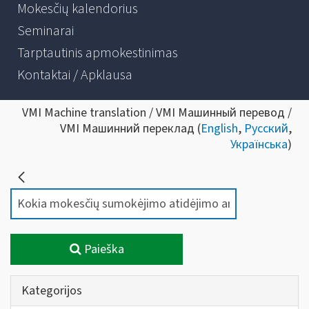
Mokesčių kalendorius
Seminarai
Tarptautinis apmokestinimas
Kontaktai / Apklausa
VMI Machine translation / VMI Машинный перевод /
VMI Машинний переклад (
English
,
Русский
,
Українська
)
Paieška
Kategorijos