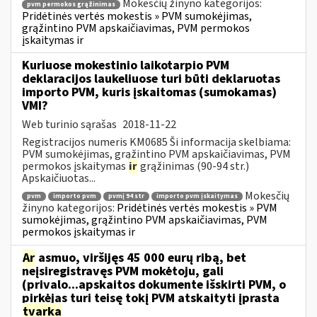
Mokesčių žinyno kategorijos:
pvm permokos grąžinimas
Pridėtinės vertės mokestis » PVM sumokėjimas,
grąžintino PVM apskaičiavimas, PVM permokos
įskaitymas ir
Kuriuose mokestinio laikotarpio PVM
deklaracijos laukeliuose turi būti deklaruotas
importo PVM, kuris įskaitomas (sumokamas)
VMI?
Web turinio sąrašas
2018-11-22
Registracijos numeris KM0685 Ši informacija skelbiama:
PVM sumokėjimas, grąžintino PVM apskaičiavimas, PVM
permokos įskaitymas
ir
grąžinimas (90-94 str.)
Apskaičiuotas...
Mokesčių
pvm
importo pvm
pvmį 94 str
importo pvm įskaitymas
žinyno kategorijos:
Pridėtinės vertės mokestis » PVM
sumokėjimas, grąžintino PVM apskaičiavimas, PVM
permokos įskaitymas ir
Ar
asmuo, viršijęs 45 000 eurų ribą, bet
neįsiregistravęs PVM mokėtoju, gali
(privalo...apskaitos dokumente išskirti PVM, o
pirkėjas turi teisę tokį PVM atskaityti įprasta
tvarka