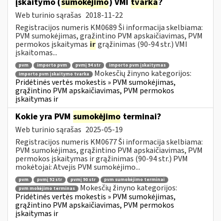
įskaitymo (
sumokėjimo
) VMI
tvarka
?
Web turinio sąrašas
2018-11-22
Registracijos numeris KM0689 Ši informacija skelbiama:
PVM sumokėjimas, grąžintino PVM apskaičiavimas, PVM
permokos įskaitymas
ir
grąžinimas (90-94 str.) VMI
įskaitomas...
pvm
importo pvm
pvmį 94 str
importo pvm įskaitymas
Mokesčių žinyno kategorijos:
importo pvm įskaitymo tvarka
Pridėtinės vertės mokestis » PVM sumokėjimas,
grąžintino PVM apskaičiavimas, PVM permokos
įskaitymas ir
Kokie yra PVM
sumokėjimo
terminai?
Web turinio sąrašas
2025-05-19
Registracijos numeris KM0677 Ši informacija skelbiama:
PVM sumokėjimas, grąžintino PVM apskaičiavimas, PVM
permokos įskaitymas ir grąžinimas (90-94 str.) PVM
mokėtojai: Atvejis PVM sumokėjimo...
pvm
pvmį 92 str
pvmį 90 str
pvm sumokėjimo terminai
Mokesčių žinyno kategorijos:
pvm mokėjimo terminas
Pridėtinės vertės mokestis » PVM sumokėjimas,
grąžintino PVM apskaičiavimas, PVM permokos
įskaitymas ir