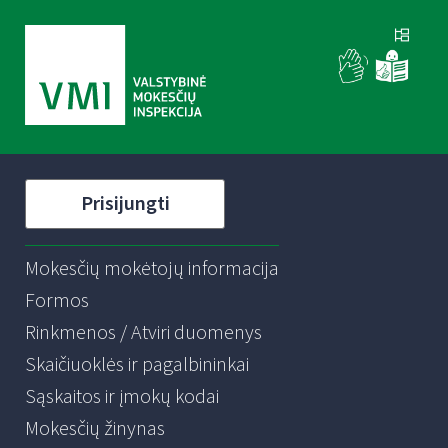
Prisijungti
Mokesčių mokėtojų informacija
Formos
Rinkmenos / Atviri duomenys
Skaičiuoklės ir pagalbininkai
Sąskaitos ir įmokų kodai
Mokesčių žinynas