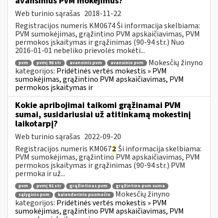
avansinius PVM mokėjimus?
Web turinio sąrašas
2018-11-22
Registracijos numeris KM0674 Ši informacija skelbiama:
PVM sumokėjimas, grąžintino PVM apskaičiavimas, PVM
permokos įskaitymas ir grąžinimas (90-94 str.) Nuo
2016-01-01 nebeliko prievolės mokėti...
Mokesčių žinyno
pvm
pvmį 90 str
avansinis pvm
avansinio pvm
kategorijos:
Pridėtinės vertės mokestis » PVM
sumokėjimas, grąžintino PVM apskaičiavimas, PVM
permokos įskaitymas ir
Kokie apribojimai taikomi grąžinamai PVM
sumai, susidariusiai už atitinkamą mokestinį
laikotarpį?
Web turinio sąrašas
2022-09-20
Registracijos numeris KM067
2
Ši informacija skelbiama:
PVM sumokėjimas, grąžintino PVM apskaičiavimas, PVM
permokos įskaitymas ir grąžinimas (90-94 str.) PVM
permoka ir už...
pvm
pvmį 91 str
grąžintinas pvm
grąžintino pvm suma
Mokesčių žinyno
sąlyginis pvm
kalendorinio pusmečio
kategorijos:
Pridėtinės vertės mokestis » PVM
sumokėjimas, grąžintino PVM apskaičiavimas, PVM