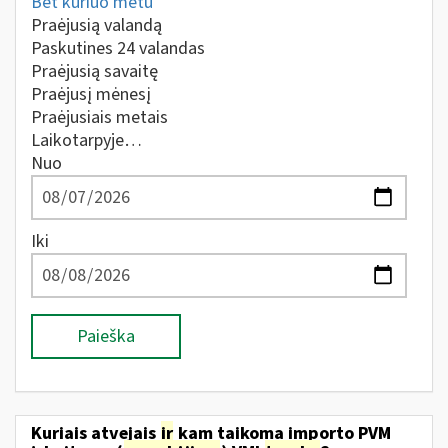
Bet kuriuo metu
Praėjusią valandą
Paskutines 24 valandas
Praėjusią savaitę
Praėjusį mėnesį
Praėjusiais metais
Laikotarpyje…
Nuo
Iki
Paieška
Kuriais atvejais
ir
kam taikoma importo PVM