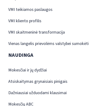
VMI teikiamos paslaugos
VMI kliento profilis
VMI skaitmeninė transformacija
Vienas langelis prievolėms valstybei sumokėti
NAUDINGA
Mokesčiai ir jų dydžiai
Atsiskaitymas grynaisiais pinigais
Dažniausiai užduodami klausimai
Mokesčių ABC