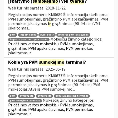
įskaitymo (
sumokėjimo
) VMI
tvarka
?
Web turinio sąrašas
2018-11-22
Registracijos numeris KM0689 Ši informacija skelbiama:
PVM sumokėjimas, grąžintino PVM apskaičiavimas, PVM
permokos įskaitymas
ir
grąžinimas (90-94 str.) VMI
įskaitomas...
pvm
importo pvm
pvmį 94 str
importo pvm įskaitymas
Mokesčių žinyno kategorijos:
importo pvm įskaitymo tvarka
Pridėtinės vertės mokestis » PVM sumokėjimas,
grąžintino PVM apskaičiavimas, PVM permokos
įskaitymas ir
Kokie yra PVM
sumokėjimo
terminai?
Web turinio sąrašas
2025-05-19
Registracijos numeris KM0677 Ši informacija skelbiama:
PVM sumokėjimas, grąžintino PVM apskaičiavimas, PVM
permokos įskaitymas ir grąžinimas (90-94 str.) PVM
mokėtojai: Atvejis PVM sumokėjimo...
pvm
pvmį 92 str
pvmį 90 str
pvm sumokėjimo terminai
Mokesčių žinyno kategorijos:
pvm mokėjimo terminas
Pridėtinės vertės mokestis » PVM sumokėjimas,
grąžintino PVM apskaičiavimas, PVM permokos
įskaitymas ir