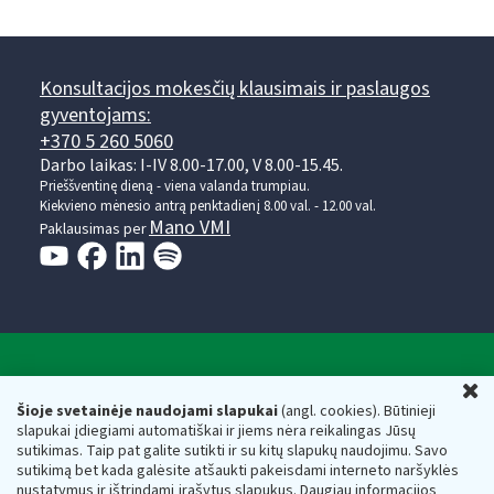
Konsultacijos mokesčių klausimais ir paslaugos
gyventojams:
+370 5 260 5060
Darbo laikas: I-IV 8.00-17.00, V 8.00-15.45.
Prieššventinę dieną - viena valanda trumpiau.
Kiekvieno mėnesio antrą penktadienį 8.00 val. - 12.00 val.
Mano VMI
Paklausimas per
Valstybinė mokesčių inspekcija prie Lietuvos
U
Respublikos finansų ministerijos
Šioje svetainėje naudojami slapukai
(angl. cookies). Būtinieji
slapukai įdiegiami automatiškai ir jiems nėra reikalingas Jūsų
Biudžetinė įstaiga. Juridinio asmens kodas — 188659752,
sutikimas. Taip pat galite sutikti ir su kitų slapukų naudojimu. Savo
adresas: Vasario 16-osios g. 14, 01107 Vilnius, Lietuva, el.paštas:
sutikimą bet kada galėsite atšaukti pakeisdami interneto naršyklės
vmi@vmi.lt
, E. pristatymo dėžutės adresas 188659752
nustatymus ir ištrindami įrašytus slapukus. Daugiau informacijos