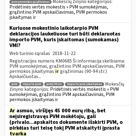
Mokesčių žinyno kategorijos:
pvm permokos grąžinimas
Pridėtinės vertės mokestis » PVM sumokėjimas,
grąžintino PVM apskaičiavimas, PVM permokos
įskaitymas ir
Kuriuose mokestinio laikotarpio PVM
deklaracijos laukeliuose turi būti deklaruotas
importo PVM, kuris įskaitomas (sumokamas)
VMI?
Web turinio sąrašas
2018-11-22
Registracijos numeris KM0685 Ši informacija skelbiama:
PVM sumokėjimas, grąžintino PVM apskaičiavimas, PVM
permokos įskaitymas
ir
grąžinimas (90-94 str.)
Apskaičiuotas...
Mokesčių
pvm
importo pvm
pvmį 94 str
importo pvm įskaitymas
žinyno kategorijos:
Pridėtinės vertės mokestis » PVM
sumokėjimas, grąžintino PVM apskaičiavimas, PVM
permokos įskaitymas ir
Ar
asmuo, viršijęs 45 000 eurų ribą, bet
neįsiregistravęs PVM mokėtoju, gali
(privalo...apskaitos dokumente išskirti PVM, o
pirkėjas turi teisę tokį PVM atskaityti įprasta
tvarka