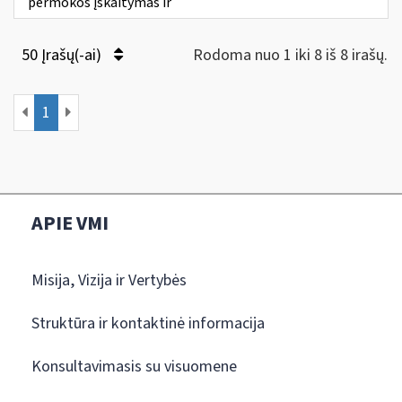
permokos įskaitymas ir
50 Įrašų(-ai)
Rodoma nuo 1 iki 8 iš 8 irašų.
1
APIE VMI
Misija, Vizija ir Vertybės
Struktūra ir kontaktinė informacija
Konsultavimasis su visuomene