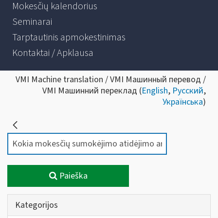
Mokesčių kalendorius
Seminarai
Tarptautinis apmokestinimas
Kontaktai / Apklausa
VMI Machine translation / VMI Машинный перевод /
VMI Машинний переклад (
English
,
Русский
,
Українська
)
Paieška
Kategorijos