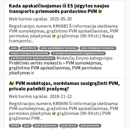
Kada apskaičiuojamas iš ES įsigytos naujos
transporto priemonės pardavimo PVM
ir
Web turinio sąrašas
2025-05-20
Registracijos numeris KM0681 Ši informacija skelbiama:
PVM sumokėjimas, grąžintino PVM apskaičiavimas, PVM
permokos įskaitymas
ir
grąžinimas (90-94 str.) Naują
transporto...
pvm
pvmį 92 str
pvm sumokėjimo terminai
pvm mokėjimo terminas
nauja transporto priemonė
transporto priemonės įsigijimas iš es
Mokesčių žinyno kategorijos:
pardavimo pvm apskaičiavimas
Pridėtinės vertės mokestis » PVM sumokėjimas,
grąžintino PVM apskaičiavimas, PVM permokos
įskaitymas ir
Ar
PVM mokėtojas, norėdamas susigrąžinti PVM,
privalo pateikti prašymą?
Web turinio sąrašas
2018-11-22
Registracijos numeris KM0690 Ši informacija skelbiama:
PVM sumokėjimas, grąžintino PVM apskaičiavimas, PVM
permokos įskaitymas
ir
grąžinimas (90-94 str.) PVM
grąžinimui PVM...
fr0781
pvm
pvm grąžinimas
pvmį 91 str
pvm permoka