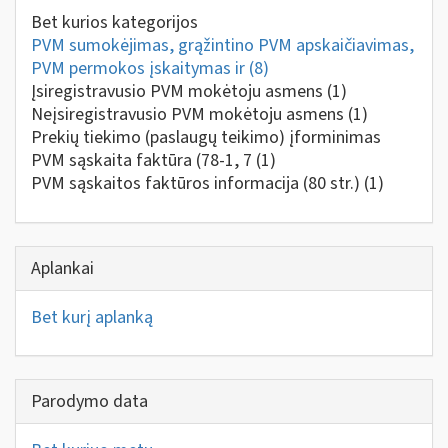
Bet kurios kategorijos
PVM sumokėjimas, grąžintino PVM apskaičiavimas,
PVM permokos įskaitymas ir
(8)
Įsiregistravusio PVM mokėtoju asmens
(1)
Neįsiregistravusio PVM mokėtoju asmens
(1)
Prekių tiekimo (paslaugų teikimo) įforminimas
PVM sąskaita faktūra (78-1, 7
(1)
PVM sąskaitos faktūros informacija (80 str.)
(1)
Aplankai
Bet kurį aplanką
Parodymo data