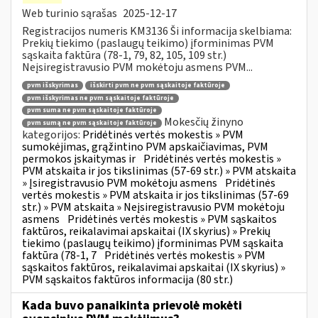
Web turinio sąrašas
2025-12-17
Registracijos numeris KM3136 Ši informacija skelbiama:
Prekių tiekimo (paslaugų teikimo) įforminimas PVM
sąskaita faktūra (78-1, 79, 82, 105, 109 str.)
Neįsiregistravusio PVM mokėtoju asmens PVM...
pvm išskyrimas
išskirti pvm ne pvm sąskaitoje faktūroje
pvm išskyrimas ne pvm sąskaitoje faktūroje
pvm suma ne pvm sąskaitoje faktūroje
Mokesčių žinyno
pvm sumą ne pvm sąskaitoje faktūroje
kategorijos:
Pridėtinės vertės mokestis » PVM
sumokėjimas, grąžintino PVM apskaičiavimas, PVM
permokos įskaitymas ir
Pridėtinės vertės mokestis »
PVM atskaita ir jos tikslinimas (57-69 str.) » PVM atskaita
» Įsiregistravusio PVM mokėtoju asmens
Pridėtinės
vertės mokestis » PVM atskaita ir jos tikslinimas (57-69
str.) » PVM atskaita » Neįsiregistravusio PVM mokėtoju
asmens
Pridėtinės vertės mokestis » PVM sąskaitos
faktūros, reikalavimai apskaitai (IX skyrius) » Prekių
tiekimo (paslaugų teikimo) įforminimas PVM sąskaita
faktūra (78-1, 7
Pridėtinės vertės mokestis » PVM
sąskaitos faktūros, reikalavimai apskaitai (IX skyrius) »
PVM sąskaitos faktūros informacija (80 str.)
Kada buvo panaikinta prievolė mokėti