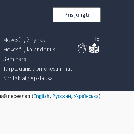
Prisijungti
Mokesčių žinynas
Mokesčių kalendorius
Seminarai
Tarptautinis apmokestinimas
Kontaktai / Apklausa
ний переклад (
English
,
Русский
,
Українська
)