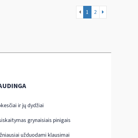
1
2
AUDINGA
kesčiai ir jų dydžiai
siskaitymas grynaisiais pinigais
žniausiai užduodami klausimai