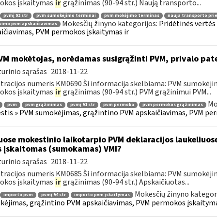
okos įskaitymas
ir
grąžinimas (90-94 str.) Naują transporto...
pvmį 92 str
pvm sumokėjimo terminai
pvm mokėjimo terminas
nauja transporto pr
Mokesčių žinyno kategorijos:
Pridėtinės vertė
vimo pvm apskaičiavimas
ičiavimas, PVM permokos įskaitymas ir
M mokėtojas, norėdamas susigrąžinti PVM, privalo pat
urinio sąrašas
2018-11-22
tracijos numeris KM0690 Ši informacija skelbiama: PVM sumokėji
okos įskaitymas
ir
grąžinimas (90-94 str.) PVM grąžinimui PVM...
Mo
pvm
pvm grąžinimas
pvmį 91 str
pvm permoka
pvm permokos grąžinimas
tis » PVM sumokėjimas, grąžintino PVM apskaičiavimas, PVM per
uose mokestinio laikotarpio PVM deklaracijos laukeliuos
s įskaitomas (sumokamas) VMI?
urinio sąrašas
2018-11-22
tracijos numeris KM0685 Ši informacija skelbiama: PVM sumokėji
okos įskaitymas
ir
grąžinimas (90-94 str.) Apskaičiuotas...
Mokesčių žinyno kategor
importo pvm
pvmį 94 str
importo pvm įskaitymas
ėjimas, grąžintino PVM apskaičiavimas, PVM permokos įskaityma