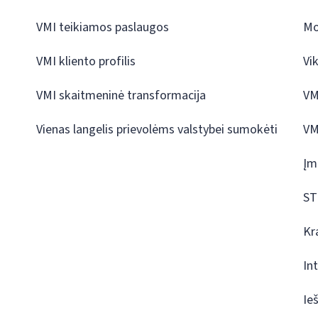
VMI teikiamos paslaugos
Mo
VMI kliento profilis
Vi
VMI skaitmeninė transformacija
VM
Vienas langelis prievolėms valstybei sumokėti
VM
Įm
ST
Kr
In
Ie