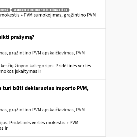
iemonė
transporto priemonės įsigijimas iš es
s mokestis » PVM sumokėjimas, grąžintino PVM
eikti prašymą?
mas, grąžintino PVM apskaičiavimas, PVM
kesčių žinyno kategorijos:
Pridėtinės vertės
mokos įskaitymas ir
e turi būti deklaruotas importo PVM,
mas, grąžintino PVM apskaičiavimas, PVM
ijos:
Pridėtinės vertės mokestis » PVM
s ir