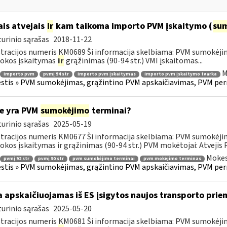
ais atvejais
ir
kam taikoma importo PVM įskaitymo (
su
urinio sąrašas
2018-11-22
tracijos numeris KM0689 Ši informacija skelbiama: PVM sumokėji
okos įskaitymas
ir
grąžinimas (90-94 str.) VMI įskaitomas...
M
importo pvm
pvmį 94 str
importo pvm įskaitymas
importo pvm įskaitymo tvarka
tis » PVM sumokėjimas, grąžintino PVM apskaičiavimas, PVM per
e yra PVM
sumokėjimo
terminai?
urinio sąrašas
2025-05-19
tracijos numeris KM0677 Ši informacija skelbiama: PVM sumokėji
kos įskaitymas ir grąžinimas (90-94 str.) PVM mokėtojai: Atvejis
Mokes
pvmį 92 str
pvmį 90 str
pvm sumokėjimo terminai
pvm mokėjimo terminas
tis » PVM sumokėjimas, grąžintino PVM apskaičiavimas, PVM per
 apskaičiuojamas iš ES įsigytos naujos transporto pr
urinio sąrašas
2025-05-20
tracijos numeris KM0681 Ši informacija skelbiama: PVM sumokėji