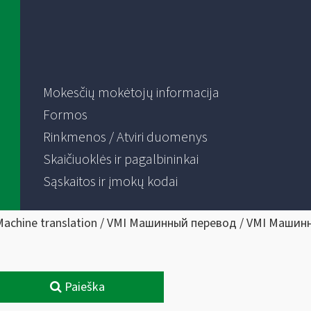
Mokesčių mokėtojų informacija
Formos
Rinkmenos / Atviri duomenys
Skaičiuoklės ir pagalbininkai
Sąskaitos ir įmokų kodai
Machine translation / VMI Машинный перевод / VMI Машин
Paieška