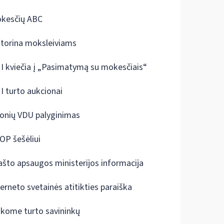
kesčių ABC
ktorina moksleiviams
I kviečia į „Pasimatymą su mokesčiais“
I turto aukcionai
onių VDU palyginimas
OP šešėliui
ašto apsaugos ministerijos informacija
terneto svetainės atitikties paraiška
škome turto savininkų