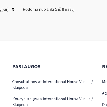
ų(-ai)
Rodoma nuo 1 iki 5 iš 8 irašų.
PASLAUGOS
N
Consultations at International House Vilnius /
Mo
Klaipėda
At
Консультации в International House Vilnius /
Klaipėda
Da