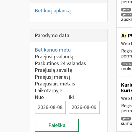
perm
Bet kurį aplanką
pvm
parda
apska
Parodymo data
Ar
PV
Web t
Bet kuriuo metu
Regis
perm
Praėjusią valandą
Paskutines 24 valandas
fr0781
mokes
Praėjusią savaitę
Praėjusį mėnesį
Praėjusiais metais
Kuri
Laikotarpyje…
kuri
Nuo
Iki
Web t
Regis
perm
pvm
sumok
Paieška