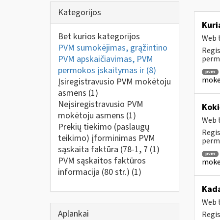
Kategorijos
Kuri
Bet kurios kategorijos
Web t
PVM sumokėjimas, grąžintino
Regis
PVM apskaičiavimas, PVM
perm
permokos įskaitymas ir
(8)
pvm
mokes
Įsiregistravusio PVM mokėtoju
asmens
(1)
Neįsiregistravusio PVM
Koki
mokėtoju asmens
(1)
Web t
Prekių tiekimo (paslaugų
Regis
teikimo) įforminimas PVM
permo
sąskaita faktūra (78-1, 7
(1)
pvm
PVM sąskaitos faktūros
mokes
informacija (80 str.)
(1)
Kada
Web t
Aplankai
Regis