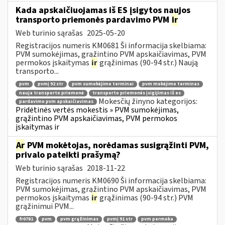
Kada apskaičiuojamas iš ES įsigytos naujos
transporto priemonės pardavimo PVM
ir
Web turinio sąrašas
2025-05-20
Registracijos numeris KM0681 Ši informacija skelbiama:
PVM sumokėjimas, grąžintino PVM apskaičiavimas, PVM
permokos įskaitymas
ir
grąžinimas (90-94 str.) Naują
transporto...
pvm
pvmį 92 str
pvm sumokėjimo terminai
pvm mokėjimo terminas
nauja transporto priemonė
transporto priemonės įsigijimas iš es
Mokesčių žinyno kategorijos:
pardavimo pvm apskaičiavimas
Pridėtinės vertės mokestis » PVM sumokėjimas,
grąžintino PVM apskaičiavimas, PVM permokos
įskaitymas ir
Ar
PVM mokėtojas, norėdamas susigrąžinti PVM,
privalo pateikti prašymą?
Web turinio sąrašas
2018-11-22
Registracijos numeris KM0690 Ši informacija skelbiama:
PVM sumokėjimas, grąžintino PVM apskaičiavimas, PVM
permokos įskaitymas
ir
grąžinimas (90-94 str.) PVM
grąžinimui PVM...
fr0781
pvm
pvm grąžinimas
pvmį 91 str
pvm permoka