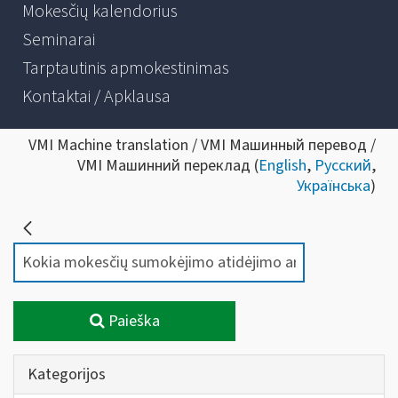
Mokesčių kalendorius
Seminarai
Tarptautinis apmokestinimas
Kontaktai / Apklausa
VMI Machine translation / VMI Машинный перевод /
VMI Машинний переклад (
English
,
Русский
,
Українська
)
Paieška
Kategorijos