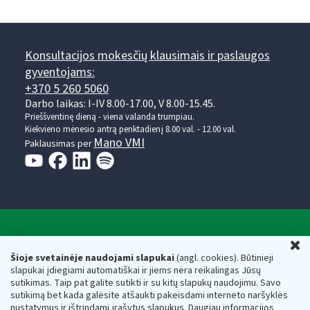
Konsultacijos mokesčių klausimais ir paslaugos
gyventojams:
+370 5 260 5060
Darbo laikas: I-IV 8.00-17.00, V 8.00-15.45.
Prieššventinę dieną - viena valanda trumpiau.
Kiekvieno mėnesio antrą penktadienį 8.00 val. - 12.00 val.
Mano VMI
Paklausimas per
Valstybinė mokesčių inspekcija prie Lietuvos
U
Respublikos finansų ministerijos
Šioje svetainėje naudojami slapukai
(angl. cookies). Būtinieji
slapukai įdiegiami automatiškai ir jiems nėra reikalingas Jūsų
Biudžetinė įstaiga. Juridinio asmens kodas — 188659752,
sutikimas. Taip pat galite sutikti ir su kitų slapukų naudojimu. Savo
adresas: Vasario 16-osios g. 14, 01107 Vilnius, Lietuva, el.paštas:
sutikimą bet kada galėsite atšaukti pakeisdami interneto naršyklės
vmi@vmi.lt
, E. pristatymo dėžutės adresas 188659752
nustatymus ir ištrindami įrašytus slapukus. Daugiau informacijos