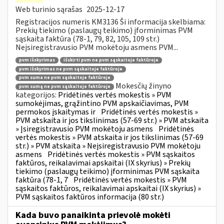
Web turinio sąrašas
2025-12-17
Registracijos numeris KM3136 Ši informacija skelbiama:
Prekių tiekimo (paslaugų teikimo) įforminimas PVM
sąskaita faktūra (78-1, 79, 82, 105, 109 str.)
Neįsiregistravusio PVM mokėtoju asmens PVM...
pvm išskyrimas
išskirti pvm ne pvm sąskaitoje faktūroje
pvm išskyrimas ne pvm sąskaitoje faktūroje
pvm suma ne pvm sąskaitoje faktūroje
Mokesčių žinyno
pvm sumą ne pvm sąskaitoje faktūroje
kategorijos:
Pridėtinės vertės mokestis » PVM
sumokėjimas, grąžintino PVM apskaičiavimas, PVM
permokos įskaitymas ir
Pridėtinės vertės mokestis »
PVM atskaita ir jos tikslinimas (57-69 str.) » PVM atskaita
» Įsiregistravusio PVM mokėtoju asmens
Pridėtinės
vertės mokestis » PVM atskaita ir jos tikslinimas (57-69
str.) » PVM atskaita » Neįsiregistravusio PVM mokėtoju
asmens
Pridėtinės vertės mokestis » PVM sąskaitos
faktūros, reikalavimai apskaitai (IX skyrius) » Prekių
tiekimo (paslaugų teikimo) įforminimas PVM sąskaita
faktūra (78-1, 7
Pridėtinės vertės mokestis » PVM
sąskaitos faktūros, reikalavimai apskaitai (IX skyrius) »
PVM sąskaitos faktūros informacija (80 str.)
Kada buvo panaikinta prievolė mokėti