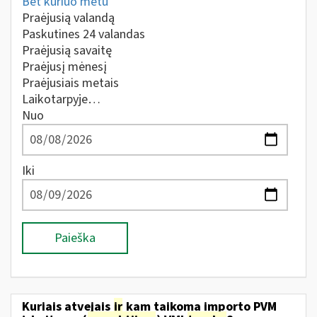
Bet kuriuo metu
Praėjusią valandą
Paskutines 24 valandas
Praėjusią savaitę
Praėjusį mėnesį
Praėjusiais metais
Laikotarpyje…
Nuo
Iki
Paieška
Kuriais atvejais
ir
kam taikoma importo PVM