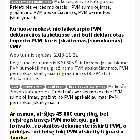
Mokesčių žinyno kategorijos:
pvm permokos grąžinimas
Pridėtinės vertės mokestis » PVM sumokėjimas,
grąžintino PVM apskaičiavimas, PVM permokos
įskaitymas ir
Kuriuose mokestinio laikotarpio PVM
deklaracijos laukeliuose turi būti deklaruotas
importo PVM, kuris įskaitomas (sumokamas)
VMI?
Web turinio sąrašas
2018-11-22
Registracijos numeris KM0685 Ši informacija skelbiama:
PVM sumokėjimas, grąžintino PVM apskaičiavimas, PVM
permokos įskaitymas
ir
grąžinimas (90-94 str.)
Apskaičiuotas...
Mokesčių
pvm
importo pvm
pvmį 94 str
importo pvm įskaitymas
žinyno kategorijos:
Pridėtinės vertės mokestis » PVM
sumokėjimas, grąžintino PVM apskaičiavimas, PVM
permokos įskaitymas ir
Ar
asmuo, viršijęs 45 000 eurų ribą, bet
neįsiregistravęs PVM mokėtoju, gali
(privalo...apskaitos dokumente išskirti PVM, o
pirkėjas turi teisę tokį PVM atskaityti įprasta
tvarka