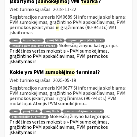
įskaitymo (
sumokėjimo
) VMI
tvarka
?
Web turinio sąrašas
2018-11-22
Registracijos numeris KM0689 Ši informacija skelbiama:
PVM sumokėjimas, grąžintino PVM apskaičiavimas, PVM
permokos įskaitymas
ir
grąžinimas (90-94 str.) VMI
įskaitomas...
pvm
importo pvm
pvmį 94 str
importo pvm įskaitymas
Mokesčių žinyno kategorijos:
importo pvm įskaitymo tvarka
Pridėtinės vertės mokestis » PVM sumokėjimas,
grąžintino PVM apskaičiavimas, PVM permokos
įskaitymas ir
Kokie yra PVM
sumokėjimo
terminai?
Web turinio sąrašas
2025-05-19
Registracijos numeris KM0677 Ši informacija skelbiama:
PVM sumokėjimas, grąžintino PVM apskaičiavimas, PVM
permokos įskaitymas ir grąžinimas (90-94 str.) PVM
mokėtojai: Atvejis PVM sumokėjimo...
pvm
pvmį 92 str
pvmį 90 str
pvm sumokėjimo terminai
Mokesčių žinyno kategorijos:
pvm mokėjimo terminas
Pridėtinės vertės mokestis » PVM sumokėjimas,
grąžintino PVM apskaičiavimas, PVM permokos
įskaitymas ir