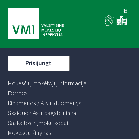
Prisijungti
Mokesčių mokėtojų informacija
Formos
Rinkmenos / Atviri duomenys
Skaičiuoklės ir pagalbininkai
Sąskaitos ir įmokų kodai
Mokesčių žinynas