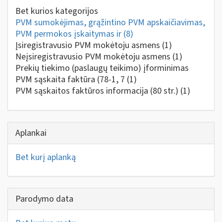
Bet kurios kategorijos
PVM sumokėjimas, grąžintino PVM apskaičiavimas,
PVM permokos įskaitymas ir
(8)
Įsiregistravusio PVM mokėtoju asmens
(1)
Neįsiregistravusio PVM mokėtoju asmens
(1)
Prekių tiekimo (paslaugų teikimo) įforminimas
PVM sąskaita faktūra (78-1, 7
(1)
PVM sąskaitos faktūros informacija (80 str.)
(1)
Aplankai
Bet kurį aplanką
Parodymo data