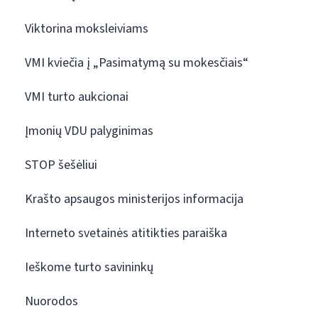
Viktorina moksleiviams
VMI kviečia į „Pasimatymą su mokesčiais“
VMI turto aukcionai
Įmonių VDU palyginimas
STOP šešėliui
Krašto apsaugos ministerijos informacija
Interneto svetainės atitikties paraiška
Ieškome turto savininkų
Nuorodos