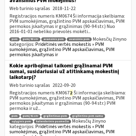
avansinius PVM mokėjimus?
Web turinio sąrašas
2018-11-22
Registracijos numeris KM0674 Ši informacija skelbiama:
PVM sumokėjimas, grąžintino PVM apskaičiavimas, PVM
permokos įskaitymas ir grąžinimas (90-94 str.) Nuo
2016-01-01 nebeliko prievolės mokėti...
Mokesčių žinyno
pvm
pvmį 90 str
avansinis pvm
avansinio pvm
kategorijos:
Pridėtinės vertės mokestis » PVM
sumokėjimas, grąžintino PVM apskaičiavimas, PVM
permokos įskaitymas ir
Kokie apribojimai taikomi grąžinamai PVM
sumai, susidariusiai už atitinkamą mokestinį
laikotarpį?
Web turinio sąrašas
2022-09-20
Registracijos numeris KM067
2
Ši informacija skelbiama:
PVM sumokėjimas, grąžintino PVM apskaičiavimas, PVM
permokos įskaitymas ir grąžinimas (90-94 str.) PVM
permoka ir už...
pvm
pvmį 91 str
grąžintinas pvm
grąžintino pvm suma
Mokesčių žinyno
sąlyginis pvm
kalendorinio pusmečio
kategorijos:
Pridėtinės vertės mokestis » PVM
sumokėjimas, grąžintino PVM apskaičiavimas, PVM