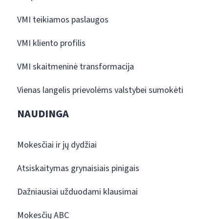
VMI teikiamos paslaugos
VMI kliento profilis
VMI skaitmeninė transformacija
Vienas langelis prievolėms valstybei sumokėti
NAUDINGA
Mokesčiai ir jų dydžiai
Atsiskaitymas grynaisiais pinigais
Dažniausiai užduodami klausimai
Mokesčių ABC