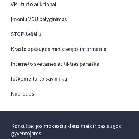
VMI turto aukcionai
Įmonių VDU palyginimas
STOP šešėliui
Krašto apsaugos ministerijos informacija
Interneto svetainės atitikties paraiška
Ieškome turto savininkų
Nuorodos
Konsultacijos mokesčių klausimais ir paslaugos
gyventojams: