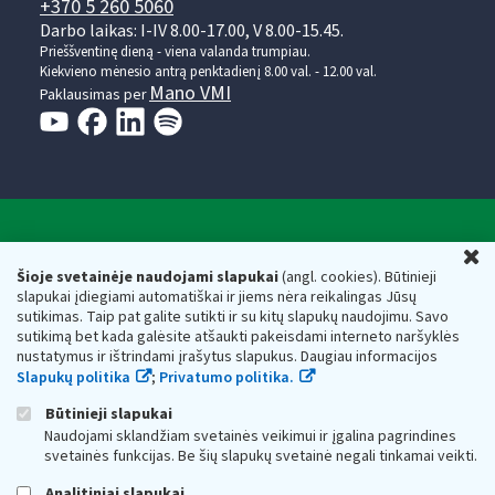
+370 5 260 5060
Darbo laikas: I-IV 8.00-17.00, V 8.00-15.45.
Prieššventinę dieną - viena valanda trumpiau.
Kiekvieno mėnesio antrą penktadienį 8.00 val. - 12.00 val.
Mano VMI
Paklausimas per
Valstybinė mokesčių inspekcija prie Lietuvos
U
Respublikos finansų ministerijos
Šioje svetainėje naudojami slapukai
(angl. cookies). Būtinieji
slapukai įdiegiami automatiškai ir jiems nėra reikalingas Jūsų
Biudžetinė įstaiga. Juridinio asmens kodas — 188659752,
sutikimas. Taip pat galite sutikti ir su kitų slapukų naudojimu. Savo
adresas: Vasario 16-osios g. 14, 01107 Vilnius, Lietuva, el.paštas:
sutikimą bet kada galėsite atšaukti pakeisdami interneto naršyklės
vmi@vmi.lt
, E. pristatymo dėžutės adresas 188659752
nustatymus ir ištrindami įrašytus slapukus. Daugiau informacijos
Duomenys apie Valstybinę mokesčių inspekciją prie Lietuvos
Slapukų politika
;
Privatumo politika.
Respublikos finansų ministerijos kaupiami ir saugomi Juridinių
asmenų registre
Būtinieji slapukai
Naudojami sklandžiam svetainės veikimui ir įgalina pagrindines
svetainės funkcijas. Be šių slapukų svetainė negali tinkamai veikti.
Analitiniai slapukai