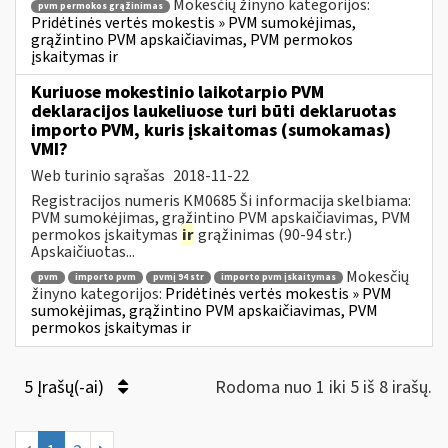
Mokesčių žinyno kategorijos:
pvm permokos grąžinimas
Pridėtinės vertės mokestis » PVM sumokėjimas,
grąžintino PVM apskaičiavimas, PVM permokos
įskaitymas ir
Kuriuose mokestinio laikotarpio PVM
deklaracijos laukeliuose turi būti deklaruotas
importo PVM, kuris įskaitomas (sumokamas)
VMI?
Web turinio sąrašas
2018-11-22
Registracijos numeris KM0685 Ši informacija skelbiama:
PVM sumokėjimas, grąžintino PVM apskaičiavimas, PVM
permokos įskaitymas
ir
grąžinimas (90-94 str.)
Apskaičiuotas...
Mokesčių
pvm
importo pvm
pvmį 94 str
importo pvm įskaitymas
žinyno kategorijos:
Pridėtinės vertės mokestis » PVM
sumokėjimas, grąžintino PVM apskaičiavimas, PVM
permokos įskaitymas ir
5 Įrašų(-ai)
Rodoma nuo 1 iki 5 iš 8 irašų.