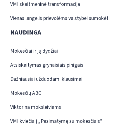
VMI skaitmeninė transformacija
Vienas langelis prievolėms valstybei sumokėti
NAUDINGA
Mokesčiai ir jų dydžiai
Atsiskaitymas grynaisiais pinigais
Dažniausiai užduodami klausimai
Mokesčių ABC
Viktorina moksleiviams
VMI kviečia į „Pasimatymą su mokesčiais“