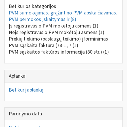
Bet kurios kategorijos
PVM sumokėjimas, grąžintino PVM apskaičiavimas,
PVM permokos įskaitymas ir
(8)
Įsiregistravusio PVM mokėtoju asmens
(1)
Neįsiregistravusio PVM mokėtoju asmens
(1)
Prekių tiekimo (paslaugų teikimo) įforminimas
PVM sąskaita faktūra (78-1, 7
(1)
PVM sąskaitos faktūros informacija (80 str.)
(1)
Aplankai
Bet kurį aplanką
Parodymo data