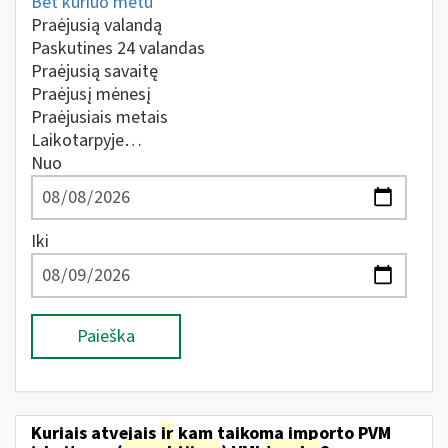
Bet kuriuo metu
Praėjusią valandą
Paskutines 24 valandas
Praėjusią savaitę
Praėjusį mėnesį
Praėjusiais metais
Laikotarpyje…
Nuo
Iki
Paieška
Kuriais atvejais
ir
kam taikoma importo PVM