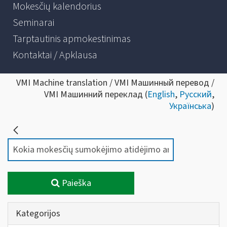
Mokesčių kalendorius
Seminarai
Tarptautinis apmokestinimas
Kontaktai / Apklausa
VMI Machine translation / VMI Машинный перевод /
VMI Машинний переклад (
English
,
Русский
,
Українська
)
Paieška
Kategorijos