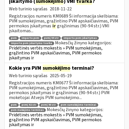
įskaitymo (
sumokėjimo
) VMI
tvarka
?
Web turinio sąrašas
2018-11-22
Registracijos numeris KM0689 Ši informacija skelbiama:
PVM sumokėjimas, grąžintino PVM apskaičiavimas, PVM
permokos įskaitymas
ir
grąžinimas (90-94 str.) VMI
įskaitomas...
pvm
importo pvm
pvmį 94 str
importo pvm įskaitymas
Mokesčių žinyno kategorijos:
importo pvm įskaitymo tvarka
Pridėtinės vertės mokestis » PVM sumokėjimas,
grąžintino PVM apskaičiavimas, PVM permokos
įskaitymas ir
Kokie yra PVM
sumokėjimo
terminai?
Web turinio sąrašas
2025-05-19
Registracijos numeris KM0677 Ši informacija skelbiama:
PVM sumokėjimas, grąžintino PVM apskaičiavimas, PVM
permokos įskaitymas ir grąžinimas (90-94 str.) PVM
mokėtojai: Atvejis PVM sumokėjimo...
pvm
pvmį 92 str
pvmį 90 str
pvm sumokėjimo terminai
Mokesčių žinyno kategorijos:
pvm mokėjimo terminas
Pridėtinės vertės mokestis » PVM sumokėjimas,
grąžintino PVM apskaičiavimas, PVM permokos
įskaitymas ir