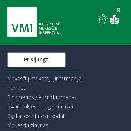
Prisijungti
Mokesčių mokėtojų informacija
Formos
Rinkmenos / Atviri duomenys
Skaičiuoklės ir pagalbininkai
Sąskaitos ir įmokų kodai
Mokesčių žinynas