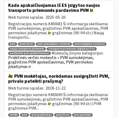
Kada apskaičiuojamas iš ES įsigytos naujos
transporto priemonės pardavimo PVM
ir
Web turinio sąrašas
2025-05-20
Registracijos numeris KM0681 Ši informacija skelbiama:
PVM sumokėjimas, grąžintino PVM apskaičiavimas, PVM
permokos įskaitymas
ir
grąžinimas (90-94 str.) Naują
transporto...
pvm
pvmį 92 str
pvm sumokėjimo terminai
pvm mokėjimo terminas
nauja transporto priemonė
transporto priemonės įsigijimas iš es
Mokesčių žinyno kategorijos:
pardavimo pvm apskaičiavimas
Pridėtinės vertės mokestis » PVM sumokėjimas,
grąžintino PVM apskaičiavimas, PVM permokos
įskaitymas ir
Ar
PVM mokėtojas, norėdamas susigrąžinti PVM,
privalo pateikti prašymą?
Web turinio sąrašas
2018-11-22
Registracijos numeris KM0690 Ši informacija skelbiama:
PVM sumokėjimas, grąžintino PVM apskaičiavimas, PVM
permokos įskaitymas
ir
grąžinimas (90-94 str.) PVM
grąžinimui PVM...
fr0781
pvm
pvm grąžinimas
pvmį 91 str
pvm permoka