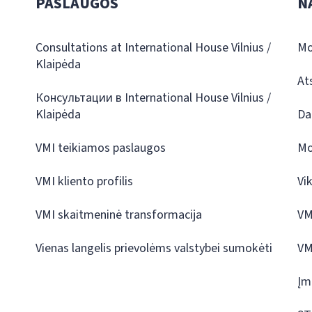
PASLAUGOS
N
Consultations at International House Vilnius /
Mo
Klaipėda
At
Консультации в International House Vilnius /
Klaipėda
Da
VMI teikiamos paslaugos
Mo
VMI kliento profilis
Vi
VMI skaitmeninė transformacija
VM
Vienas langelis prievolėms valstybei sumokėti
VM
Įm