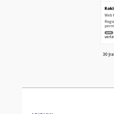
Koki
Web t
Regis
permo
pvm
vertė
30 Įra