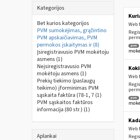
Kategorijos
Kuri
Bet kurios kategorijos
Web t
PVM sumokėjimas, grąžintino
Regis
PVM apskaičiavimas, PVM
perm
permokos įskaitymas ir
(8)
pvm
mokes
Įsiregistravusio PVM mokėtoju
asmens
(1)
Neįsiregistravusio PVM
Koki
mokėtoju asmens
(1)
Web t
Prekių tiekimo (paslaugų
Regis
teikimo) įforminimas PVM
permo
sąskaita faktūra (78-1, 7
(1)
pvm
PVM sąskaitos faktūros
mokes
informacija (80 str.)
(1)
Kada
Web t
Aplankai
Regis