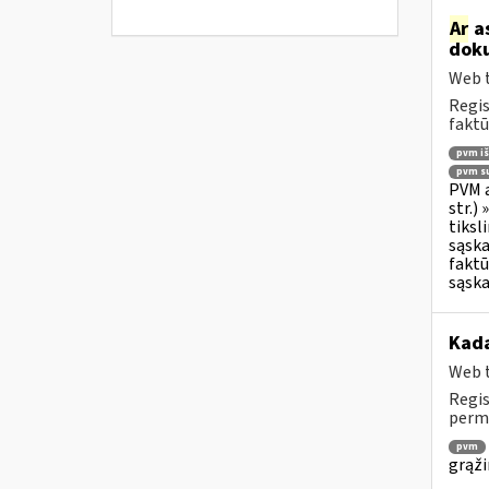
Ar
as
doku
Web t
Regis
faktū
pvm i
pvm su
PVM a
str.)
tiksl
sąska
faktū
sąska
Kada
Web t
Regis
permo
pvm
grąži