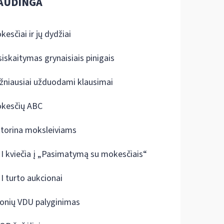
AUDINGA
kesčiai ir jų dydžiai
siskaitymas grynaisiais pinigais
žniausiai užduodami klausimai
kesčių ABC
ktorina moksleiviams
I kviečia į „Pasimatymą su mokesčiais“
I turto aukcionai
onių VDU palyginimas