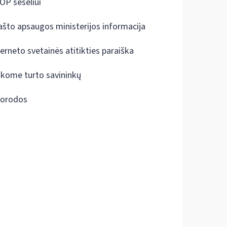
OP šešėliui
ašto apsaugos ministerijos informacija
terneto svetainės atitikties paraiška
škome turto savininkų
orodos