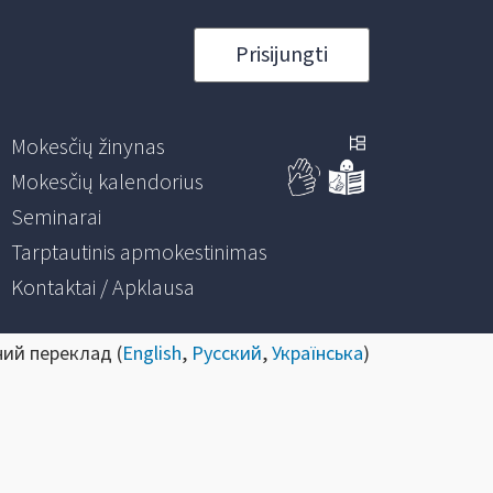
Prisijungti
Mokesčių žinynas
Mokesčių kalendorius
Seminarai
Tarptautinis apmokestinimas
Kontaktai / Apklausa
ний переклад (
English
,
Русский
,
Українська
)