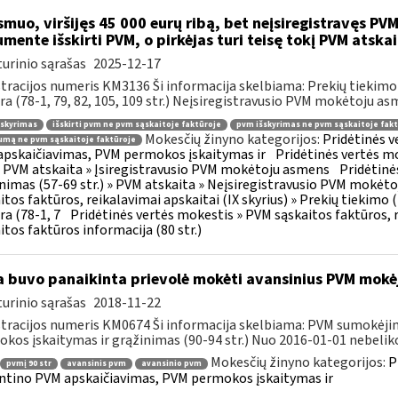
muo, viršijęs 45 000 eurų ribą, bet neįsiregistravęs PVM
mente išskirti PVM, o pirkėjas turi teisę tokį PVM atskai
urinio sąrašas
2025-12-17
tracijos numeris KM3136 Ši informacija skelbiama: Prekių tiekim
ra (78-1, 79, 82, 105, 109 str.) Neįsiregistravusio PVM mokėtoju as
šskyrimas
išskirti pvm ne pvm sąskaitoje faktūroje
pvm išskyrimas ne pvm sąskaitoje fakt
Mokesčių žinyno kategorijos:
Pridėtinės 
mą ne pvm sąskaitoje faktūroje
pskaičiavimas, PVM permokos įskaitymas ir
Pridėtinės vertės mo
 » PVM atskaita » Įsiregistravusio PVM mokėtoju asmens
Pridėtinė
inimas (57-69 str.) » PVM atskaita » Neįsiregistravusio PVM mokėt
itos faktūros, reikalavimai apskaitai (IX skyrius) » Prekių tiekim
ra (78-1, 7
Pridėtinės vertės mokestis » PVM sąskaitos faktūros, r
itos faktūros informacija (80 str.)
 buvo panaikinta prievolė mokėti avansinius PVM mokė
urinio sąrašas
2018-11-22
tracijos numeris KM0674 Ši informacija skelbiama: PVM sumokėji
kos įskaitymas ir grąžinimas (90-94 str.) Nuo 2016-01-01 nebeliko
Mokesčių žinyno kategorijos:
P
pvmį 90 str
avansinis pvm
avansinio pvm
ntino PVM apskaičiavimas, PVM permokos įskaitymas ir