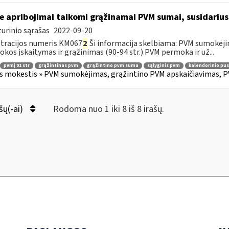
e apribojimai taikomi grąžinamai PVM sumai, susidariusi
urinio sąrašas
2022-09-20
tracijos numeris KM067
2
Ši informacija skelbiama: PVM sumokėji
kos įskaitymas ir grąžinimas (90-94 str.) PVM permoka ir už...
pvmį 91 str
grąžintinas pvm
grąžintino pvm suma
sąlyginis pvm
kalendorinio pu
s mokestis » PVM sumokėjimas, grąžintino PVM apskaičiavimas, P
šų(-ai)
Rodoma nuo 1 iki 8 iš 8 irašų.