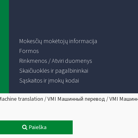
Mokesčių mokėtojų informacija
Formos
Rinkmenos / Atviri duomenys
Skaičiuoklės ir pagalbininkai
Sąskaitos ir įmokų kodai
Machine translation / VMI Машинный перевод / VMI Машин
Paieška