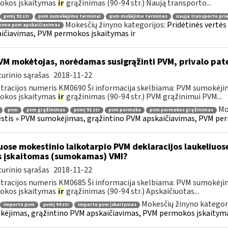
okos įskaitymas
ir
grąžinimas (90-94 str.) Naują transporto...
pvmį 92 str
pvm sumokėjimo terminai
pvm mokėjimo terminas
nauja transporto pr
Mokesčių žinyno kategorijos:
Pridėtinės vertė
vimo pvm apskaičiavimas
ičiavimas, PVM permokos įskaitymas ir
M mokėtojas, norėdamas susigrąžinti PVM, privalo pat
urinio sąrašas
2018-11-22
tracijos numeris KM0690 Ši informacija skelbiama: PVM sumokėji
okos įskaitymas
ir
grąžinimas (90-94 str.) PVM grąžinimui PVM...
Mo
pvm
pvm grąžinimas
pvmį 91 str
pvm permoka
pvm permokos grąžinimas
tis » PVM sumokėjimas, grąžintino PVM apskaičiavimas, PVM per
uose mokestinio laikotarpio PVM deklaracijos laukeliuos
s įskaitomas (sumokamas) VMI?
urinio sąrašas
2018-11-22
tracijos numeris KM0685 Ši informacija skelbiama: PVM sumokėji
okos įskaitymas
ir
grąžinimas (90-94 str.) Apskaičiuotas...
Mokesčių žinyno kategor
importo pvm
pvmį 94 str
importo pvm įskaitymas
ėjimas, grąžintino PVM apskaičiavimas, PVM permokos įskaityma