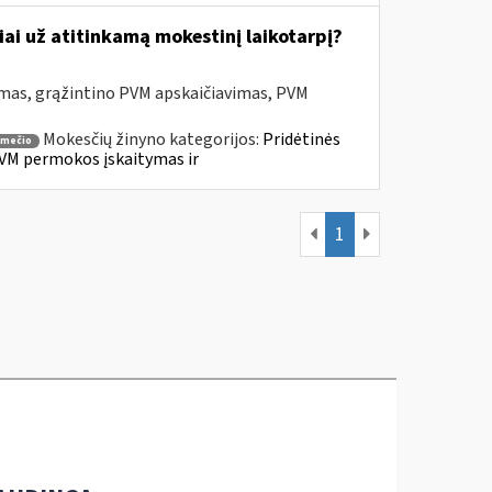
ai už atitinkamą mokestinį laikotarpį?
mas, grąžintino PVM apskaičiavimas, PVM
Mokesčių žinyno kategorijos:
Pridėtinės
smečio
VM permokos įskaitymas ir
1