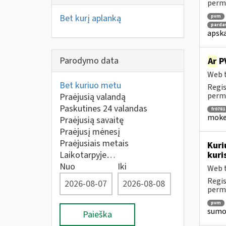
perm
Bet kurį aplanką
pvm
parda
apska
Parodymo data
Ar
PV
Web t
Bet kuriuo metu
Regis
perm
Praėjusią valandą
Paskutines 24 valandas
fr0781
mokes
Praėjusią savaitę
Praėjusį mėnesį
Praėjusiais metais
Kuri
Laikotarpyje…
kuri
Nuo
Iki
Web t
Regis
perm
pvm
sumok
Paieška