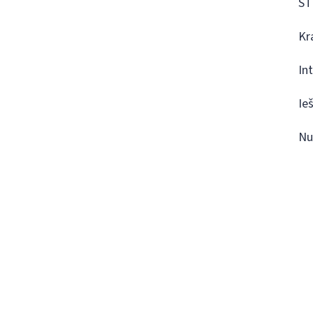
ST
Kr
In
Ie
Nu