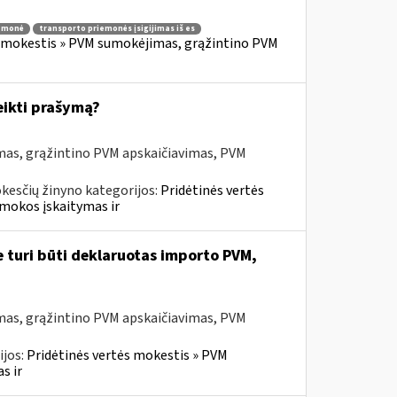
iemonė
transporto priemonės įsigijimas iš es
s mokestis » PVM sumokėjimas, grąžintino PVM
eikti prašymą?
mas, grąžintino PVM apskaičiavimas, PVM
kesčių žinyno kategorijos:
Pridėtinės vertės
mokos įskaitymas ir
e turi būti deklaruotas importo PVM,
mas, grąžintino PVM apskaičiavimas, PVM
ijos:
Pridėtinės vertės mokestis » PVM
s ir