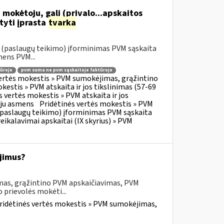
 mokėtoju, gali (privalo...apskaitos
tyti įprasta
tvarka
o (paslaugų teikimo) įforminimas PVM sąskaita
mens PVM...
ūroje
pvm suma ne pvm sąskaitoje faktūroje
vertės mokestis » PVM sumokėjimas, grąžintino
kestis » PVM atskaita ir jos tikslinimas (57-69
s vertės mokestis » PVM atskaita ir jos
oju asmens
Pridėtinės vertės mokestis » PVM
o (paslaugų teikimo) įforminimas PVM sąskaita
eikalavimai apskaitai (IX skyrius) » PVM
jimus?
mas, grąžintino PVM apskaičiavimas, PVM
 prievolės mokėti...
ridėtinės vertės mokestis » PVM sumokėjimas,