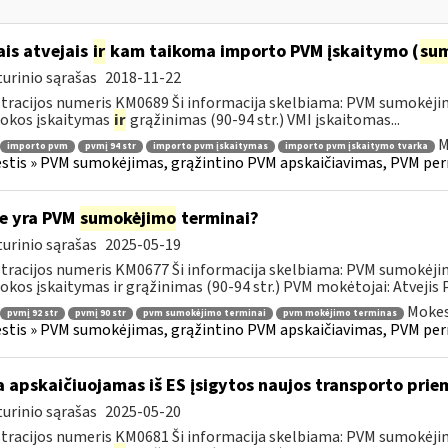
ais atvejais
ir
kam taikoma importo PVM įskaitymo (
su
urinio sąrašas
2018-11-22
tracijos numeris KM0689 Ši informacija skelbiama: PVM sumokėji
okos įskaitymas
ir
grąžinimas (90-94 str.) VMI įskaitomas...
M
importo pvm
pvmį 94 str
importo pvm įskaitymas
importo pvm įskaitymo tvarka
tis » PVM sumokėjimas, grąžintino PVM apskaičiavimas, PVM per
e yra PVM
sumokėjimo
terminai?
urinio sąrašas
2025-05-19
tracijos numeris KM0677 Ši informacija skelbiama: PVM sumokėji
kos įskaitymas ir grąžinimas (90-94 str.) PVM mokėtojai: Atvejis
Mokes
pvmį 92 str
pvmį 90 str
pvm sumokėjimo terminai
pvm mokėjimo terminas
tis » PVM sumokėjimas, grąžintino PVM apskaičiavimas, PVM per
 apskaičiuojamas iš ES įsigytos naujos transporto pr
urinio sąrašas
2025-05-20
tracijos numeris KM0681 Ši informacija skelbiama: PVM sumokėji