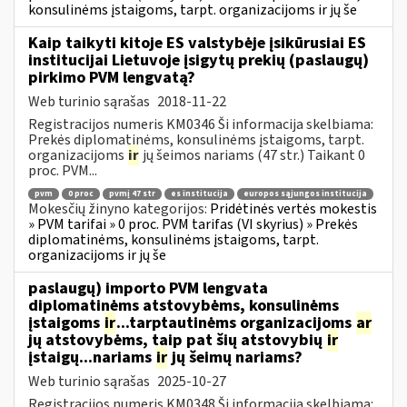
konsulinėms įstaigoms, tarpt. organizacijoms ir jų še
Kaip taikyti kitoje ES valstybėje įsikūrusiai ES
institucijai Lietuvoje įsigytų prekių (paslaugų)
pirkimo PVM lengvatą?
Web turinio sąrašas
2018-11-22
Registracijos numeris KM0346 Ši informacija skelbiama:
Prekės diplomatinėms, konsulinėms įstaigoms, tarpt.
organizacijoms
ir
jų šeimos nariams (47 str.) Taikant 0
proc. PVM...
pvm
0 proc
pvmį 47 str
es institucija
europos sąjungos institucija
Mokesčių žinyno kategorijos:
Pridėtinės vertės mokestis
» PVM tarifai » 0 proc. PVM tarifas (VI skyrius) » Prekės
diplomatinėms, konsulinėms įstaigoms, tarpt.
organizacijoms ir jų še
paslaugų) importo PVM lengvata
diplomatinėms atstovybėms, konsulinėms
įstaigoms
ir
...tarptautinėms organizacijoms
ar
jų atstovybėms, taip pat šių atstovybių
ir
įstaigų...nariams
ir
jų šeimų nariams?
Web turinio sąrašas
2025-10-27
Registracijos numeris KM0348 Ši informacija skelbiama: