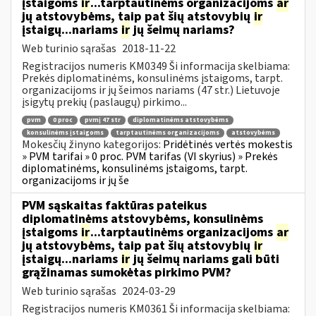
įstaigoms
ir
...tarptautinėms organizacijoms
ar
jų atstovybėms, taip pat šių atstovybių
ir
įstaigų...nariams
ir
jų šeimų nariams?
Web turinio sąrašas
2018-11-22
Registracijos numeris KM0349 Ši informacija skelbiama:
Prekės diplomatinėms, konsulinėms įstaigoms, tarpt.
organizacijoms ir jų šeimos nariams (47 str.) Lietuvoje
įsigytų prekių (paslaugų) pirkimo...
pvm
0 proc
pvmį 47 str
diplomatinėms atstovybėms
konsulinėms įstaigoms
tarptautinėms organizacijoms
atstovybėms
Mokesčių žinyno kategorijos:
Pridėtinės vertės mokestis
» PVM tarifai » 0 proc. PVM tarifas (VI skyrius) » Prekės
diplomatinėms, konsulinėms įstaigoms, tarpt.
organizacijoms ir jų še
PVM sąskaitas faktūras pateikus
diplomatinėms atstovybėms, konsulinėms
įstaigoms
ir
...tarptautinėms organizacijoms
ar
jų atstovybėms, taip pat šių atstovybių
ir
įstaigų...nariams
ir
jų šeimų nariams gali būti
grąžinamas sumokėtas pirkimo PVM?
Web turinio sąrašas
2024-03-29
Registracijos numeris KM0361 Ši informacija skelbiama: