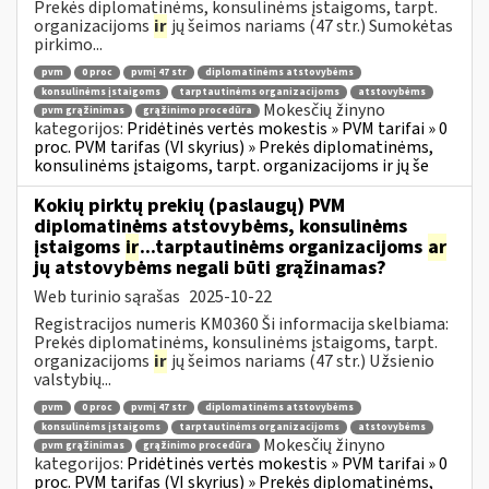
Prekės diplomatinėms, konsulinėms įstaigoms, tarpt.
organizacijoms
ir
jų šeimos nariams (47 str.) Sumokėtas
pirkimo...
pvm
0 proc
pvmį 47 str
diplomatinėms atstovybėms
konsulinėms įstaigoms
tarptautinėms organizacijoms
atstovybėms
Mokesčių žinyno
pvm grąžinimas
grąžinimo procedūra
kategorijos:
Pridėtinės vertės mokestis » PVM tarifai » 0
proc. PVM tarifas (VI skyrius) » Prekės diplomatinėms,
konsulinėms įstaigoms, tarpt. organizacijoms ir jų še
Kokių pirktų prekių (paslaugų) PVM
diplomatinėms atstovybėms, konsulinėms
įstaigoms
ir
...tarptautinėms organizacijoms
ar
jų atstovybėms negali būti grąžinamas?
Web turinio sąrašas
2025-10-22
Registracijos numeris KM0360 Ši informacija skelbiama:
Prekės diplomatinėms, konsulinėms įstaigoms, tarpt.
organizacijoms
ir
jų šeimos nariams (47 str.) Užsienio
valstybių...
pvm
0 proc
pvmį 47 str
diplomatinėms atstovybėms
konsulinėms įstaigoms
tarptautinėms organizacijoms
atstovybėms
Mokesčių žinyno
pvm grąžinimas
grąžinimo procedūra
kategorijos:
Pridėtinės vertės mokestis » PVM tarifai » 0
proc. PVM tarifas (VI skyrius) » Prekės diplomatinėms,