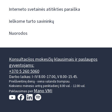
Interneto svetainės atitikties paraiška
Ieškome turto savininkų
Nuorodos
Konsultacijos mokesčių klausimais ir paslaugos
gyventojams:
+370 5 260 5060
Darbo laikas: I-IV 8.00-17.00, V 8.00-15.45.
Prieššventinę dieną - viena valanda trumpiau.
Kiekvieno mėnesio antrą penktadienį 8.00 val. - 12.00 val.
Mano VMI
Paklausimas per