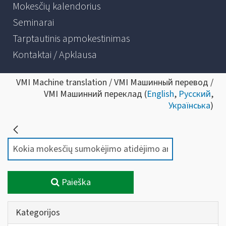
Mokesčių kalendorius
Seminarai
Tarptautinis apmokestinimas
Kontaktai / Apklausa
VMI Machine translation / VMI Машинный перевод /
VMI Машинний переклад (
English
,
Русский
,
Українська
)
Paieška
Kategorijos