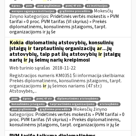
0 proc.
pvm
pvm grąžinimas
pvmį 47 str.
es institucijos
Mokesčių
europos sąjungos institucijos
grąžinimo procedūra.
žinyno kategorijos:
Pridėtinės vertės mokestis » PVM
tarifai » 0 proc. PVM tarifas (VI skyrius) » Prekės
diplomatinėms, konsulinėms įstaigoms, tarpt.
organizacijoms ir jų še
Kokia
diplomatinių atstovybių, konsulinių
įstaigų
ir
tarptautinių organizacijų
ar
...jų
atstovybių, taip pat šių atstovybių
ir
įstaigų
narių
ir
jų šeimų narių kreipimosi
Web turinio sąrašas
2018-11-22
Registracijos numeris KM0351 Ši informacija skelbiama:
Prekės diplomatinėms, konsulinėms įstaigoms, tarpt.
organizacijoms
ir
jų šeimos nariams (47 str.)
Atstovybės,...
pvm
0 proc
pvmį 47 str
diplomatinėms atstovybėms
konsulinėms įstaigoms
tarptautinėms organizacijoms
atstovybėms
Mokesčių žinyno
pvm grąžinimas
grąžinimo procedūra
kategorijos:
Pridėtinės vertės mokestis » PVM tarifai » 0
proc. PVM tarifas (VI skyrius) » Prekės diplomatinėms,
konsulinėms įstaigoms, tarpt. organizacijoms ir jų še
PVM tarifo taikymą diplomatinėms