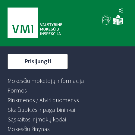
Prisijungti
Mokesčių mokėtojų informacija
Formos
Rinkmenos / Atviri duomenys
Skaičiuoklės ir pagalbininkai
Sąskaitos ir įmokų kodai
Mokesčių žinynas