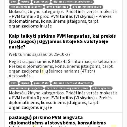
pvm
0 proc
pvmį 47 str
diplomatinėms atstovybėms
konsulinėms įstaigoms
pvm grąžinimas
grąžinimo procedūra
Mokesčių žinyno kategorijos:
Pridėtinės vertės mokestis
» PVM tarifai » 0 proc. PVM tarifas (VI skyrius) » Prekės
diplomatinėms, konsulinėms įstaigoms, tarpt.
organizacijoms ir jų še
Kaip taikyti pirkimo PVM lengvatas, kai prekės
(paslaugos) įsigyjamos kitoje ES valstybėje
narėje?
Web turinio sąrašas
2025-10-27
Registracijos numeris KM0341 Ši informacija skelbiama:
Prekės diplomatinėms, konsulinėms įstaigoms, tarpt.
organizacijoms
ir
jų šeimos nariams (47 str.)
Atstovybės...
pvm
0 proc
pvmį 47 str
diplomatinėms atstovybėms
konsulinėms įstaigoms
tarptautinėms organizacijoms
atstovybėms
Mokesčių žinyno kategorijos:
Pridėtinės vertės mokestis
» PVM tarifai » 0 proc. PVM tarifas (VI skyrius) » Prekės
diplomatinėms, konsulinėms įstaigoms, tarpt.
organizacijoms ir jų še
paslaugų) pirkimo PVM lengvata
diplomatinėms atstovybėms, konsulinėms