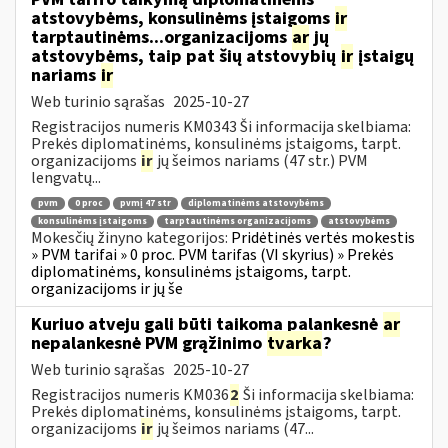
atstovybėms, konsulinėms įstaigoms
ir
tarptautinėms...organizacijoms
ar
jų
atstovybėms, taip pat šių atstovybių
ir
įstaigų
nariams
ir
Web turinio sąrašas
2025-10-27
Registracijos numeris KM0343 Ši informacija skelbiama:
Prekės diplomatinėms, konsulinėms įstaigoms, tarpt.
organizacijoms
ir
jų šeimos nariams (47 str.) PVM
lengvatų...
pvm
0 proc
pvmį 47 str
diplomatinėms atstovybėms
konsulinėms įstaigoms
tarptautinėms organizacijoms
atstovybėms
Mokesčių žinyno kategorijos:
Pridėtinės vertės mokestis
» PVM tarifai » 0 proc. PVM tarifas (VI skyrius) » Prekės
diplomatinėms, konsulinėms įstaigoms, tarpt.
organizacijoms ir jų še
Kuriuo atveju gali būti taikoma palankesnė
ar
nepalankesnė PVM grąžinimo
tvarka
?
Web turinio sąrašas
2025-10-27
Registracijos numeris KM036
2
Ši informacija skelbiama:
Prekės diplomatinėms, konsulinėms įstaigoms, tarpt.
organizacijoms
ir
jų šeimos nariams (47...