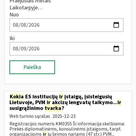
Praėjusiais metais
Laikotarpyje…
Nuo
Iki
Paieška
Kokia
ES institucijų
ir
įstaigų, įsisteigusių
Lietuvoje, PVM
ir
akcizų lengvatų taikymo...
ir
susigrąžinimo
tvarka
?
Web turinio sąrašas
2025-12-23
Registracijos numeris KM0355 Ši informacija skelbiama:
Prekės diplomatinėms, konsulinėms įstaigoms, tarpt.
organizacijoms
ir
jų šeimos nariams (47 str.) PVM...