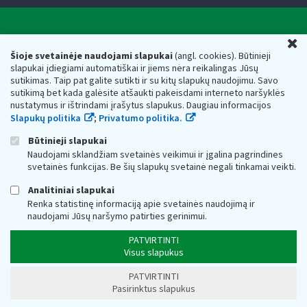
Valstybinė mokesčių inspekcija prie Lietuvos
U
Respublikos finansų ministerijos
Šioje svetainėje naudojami slapukai
(angl. cookies). Būtinieji
slapukai įdiegiami automatiškai ir jiems nėra reikalingas Jūsų
Biudžetinė įstaiga. Juridinio asmens kodas — 188659752,
sutikimas. Taip pat galite sutikti ir su kitų slapukų naudojimu. Savo
adresas: Vasario 16-osios g. 14, 01107 Vilnius, Lietuva, el.paštas:
sutikimą bet kada galėsite atšaukti pakeisdami interneto naršyklės
vmi@vmi.lt
, E. pristatymo dėžutės adresas 188659752
nustatymus ir ištrindami įrašytus slapukus. Daugiau informacijos
Duomenys apie Valstybinę mokesčių inspekciją prie Lietuvos
Slapukų politika
;
Privatumo politika.
Respublikos finansų ministerijos kaupiami ir saugomi Juridinių
asmenų registre
Būtinieji slapukai
Naudojami sklandžiam svetainės veikimui ir įgalina pagrindines
svetainės funkcijas. Be šių slapukų svetainė negali tinkamai veikti.
Analitiniai slapukai
Renka statistinę informaciją apie svetainės naudojimą ir
naudojami Jūsų naršymo patirties gerinimui.
PATVIRTINTI
Visus slapukus
PATVIRTINTI
Pasirinktus slapukus