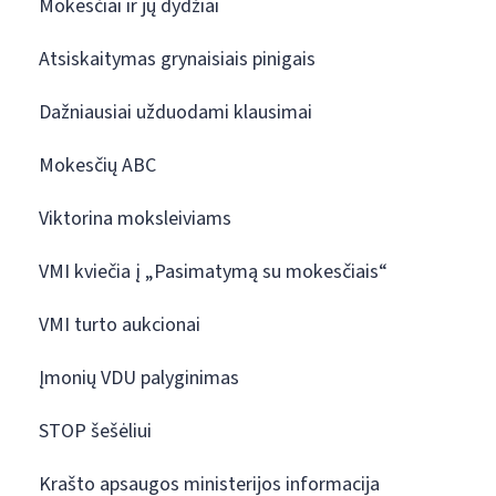
Mokesčiai ir jų dydžiai
Atsiskaitymas grynaisiais pinigais
Dažniausiai užduodami klausimai
Mokesčių ABC
Viktorina moksleiviams
VMI kviečia į „Pasimatymą su mokesčiais“
VMI turto aukcionai
Įmonių VDU palyginimas
STOP šešėliui
Krašto apsaugos ministerijos informacija