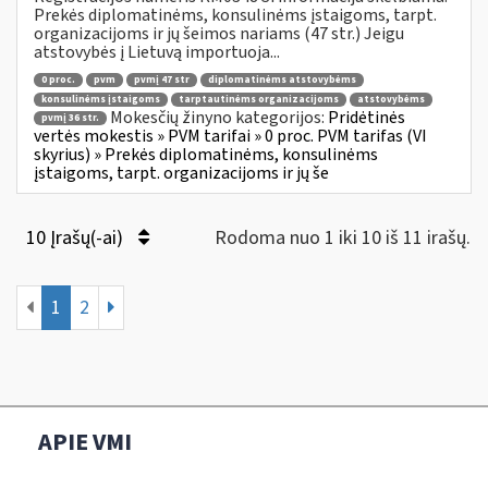
Prekės diplomatinėms, konsulinėms įstaigoms, tarpt.
organizacijoms ir jų šeimos nariams (47 str.) Jeigu
atstovybės į Lietuvą importuoja...
0 proc.
pvm
pvmį 47 str
diplomatinėms atstovybėms
konsulinėms įstaigoms
tarptautinėms organizacijoms
atstovybėms
Mokesčių žinyno kategorijos:
Pridėtinės
pvmį 36 str.
vertės mokestis » PVM tarifai » 0 proc. PVM tarifas (VI
skyrius) » Prekės diplomatinėms, konsulinėms
įstaigoms, tarpt. organizacijoms ir jų še
10 Įrašų(-ai)
Rodoma nuo 1 iki 10 iš 11 irašų.
1
2
APIE VMI