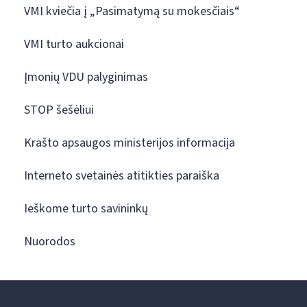
VMI kviečia į „Pasimatymą su mokesčiais“
VMI turto aukcionai
Įmonių VDU palyginimas
STOP šešėliui
Krašto apsaugos ministerijos informacija
Interneto svetainės atitikties paraiška
Ieškome turto savininkų
Nuorodos