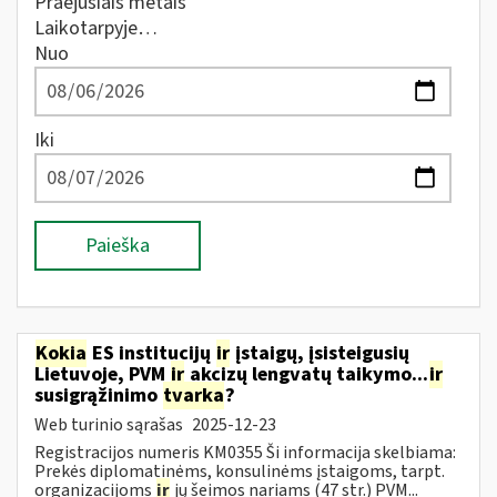
Praėjusiais metais
Laikotarpyje…
Nuo
Iki
Paieška
Kokia
ES institucijų
ir
įstaigų, įsisteigusių
Lietuvoje, PVM
ir
akcizų lengvatų taikymo...
ir
susigrąžinimo
tvarka
?
Web turinio sąrašas
2025-12-23
Registracijos numeris KM0355 Ši informacija skelbiama:
Prekės diplomatinėms, konsulinėms įstaigoms, tarpt.
organizacijoms
ir
jų šeimos nariams (47 str.) PVM...