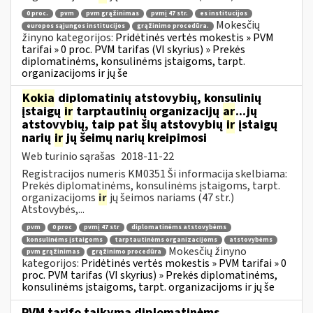
0 proc.
pvm
pvm grąžinimas
pvmį 47 str.
es institucijos
Mokesčių
europos sąjungos institucijos
grąžinimo procedūra.
žinyno kategorijos:
Pridėtinės vertės mokestis » PVM
tarifai » 0 proc. PVM tarifas (VI skyrius) » Prekės
diplomatinėms, konsulinėms įstaigoms, tarpt.
organizacijoms ir jų še
Kokia
diplomatinių atstovybių, konsulinių
įstaigų
ir
tarptautinių organizacijų
ar
...jų
atstovybių, taip pat šių atstovybių
ir
įstaigų
narių
ir
jų šeimų narių kreipimosi
Web turinio sąrašas
2018-11-22
Registracijos numeris KM0351 Ši informacija skelbiama:
Prekės diplomatinėms, konsulinėms įstaigoms, tarpt.
organizacijoms
ir
jų šeimos nariams (47 str.)
Atstovybės,...
pvm
0 proc
pvmį 47 str
diplomatinėms atstovybėms
konsulinėms įstaigoms
tarptautinėms organizacijoms
atstovybėms
Mokesčių žinyno
pvm grąžinimas
grąžinimo procedūra
kategorijos:
Pridėtinės vertės mokestis » PVM tarifai » 0
proc. PVM tarifas (VI skyrius) » Prekės diplomatinėms,
konsulinėms įstaigoms, tarpt. organizacijoms ir jų še
PVM tarifo taikymą diplomatinėms