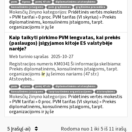
pvm
0 proc
pvmį 47 str
diplomatinėms atstovybėms
konsulinėms įstaigoms
pvm grąžinimas
grąžinimo procedūra
Mokesčių žinyno kategorijos:
Pridėtinės vertės mokestis
» PVM tarifai » 0 proc. PVM tarifas (VI skyrius) » Prekės
diplomatinėms, konsulinėms įstaigoms, tarpt.
organizacijoms ir jų še
Kaip taikyti pirkimo PVM lengvatas, kai prekės
(paslaugos) įsigyjamos kitoje ES valstybėje
narėje?
Web turinio sąrašas
2025-10-27
Registracijos numeris KM0341 Ši informacija skelbiama:
Prekės diplomatinėms, konsulinėms įstaigoms, tarpt.
organizacijoms
ir
jų šeimos nariams (47 str.)
Atstovybės...
pvm
0 proc
pvmį 47 str
diplomatinėms atstovybėms
konsulinėms įstaigoms
tarptautinėms organizacijoms
atstovybėms
Mokesčių žinyno kategorijos:
Pridėtinės vertės mokestis
» PVM tarifai » 0 proc. PVM tarifas (VI skyrius) » Prekės
diplomatinėms, konsulinėms įstaigoms, tarpt.
organizacijoms ir jų še
5 Įrašų(-ai)
Rodoma nuo 1 iki 5 iš 11 irašų.