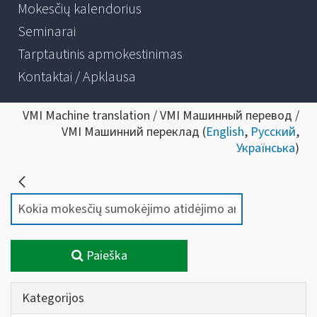
Mokesčių kalendorius
Seminarai
Tarptautinis apmokestinimas
Kontaktai / Apklausa
VMI Machine translation / VMI Машинный перевод /
VMI Машинний переклад (
English
,
Русский
,
Українська
)
Paieška
Kategorijos