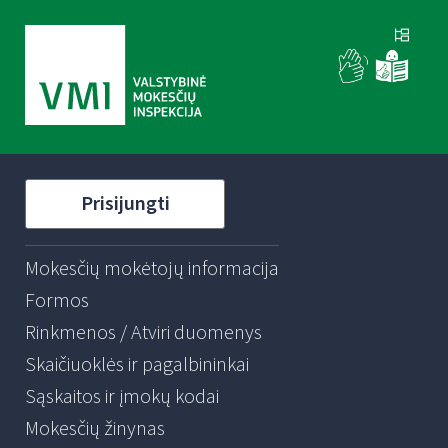
Prisijungti
Mokesčių mokėtojų informacija
Formos
Rinkmenos / Atviri duomenys
Skaičiuoklės ir pagalbininkai
Sąskaitos ir įmokų kodai
Mokesčių žinynas