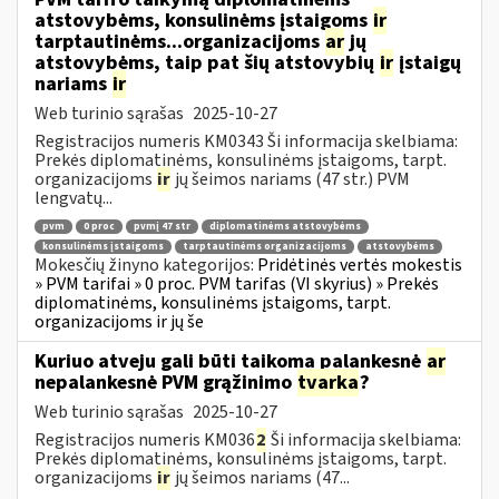
atstovybėms, konsulinėms įstaigoms
ir
tarptautinėms...organizacijoms
ar
jų
atstovybėms, taip pat šių atstovybių
ir
įstaigų
nariams
ir
Web turinio sąrašas
2025-10-27
Registracijos numeris KM0343 Ši informacija skelbiama:
Prekės diplomatinėms, konsulinėms įstaigoms, tarpt.
organizacijoms
ir
jų šeimos nariams (47 str.) PVM
lengvatų...
pvm
0 proc
pvmį 47 str
diplomatinėms atstovybėms
konsulinėms įstaigoms
tarptautinėms organizacijoms
atstovybėms
Mokesčių žinyno kategorijos:
Pridėtinės vertės mokestis
» PVM tarifai » 0 proc. PVM tarifas (VI skyrius) » Prekės
diplomatinėms, konsulinėms įstaigoms, tarpt.
organizacijoms ir jų še
Kuriuo atveju gali būti taikoma palankesnė
ar
nepalankesnė PVM grąžinimo
tvarka
?
Web turinio sąrašas
2025-10-27
Registracijos numeris KM036
2
Ši informacija skelbiama:
Prekės diplomatinėms, konsulinėms įstaigoms, tarpt.
organizacijoms
ir
jų šeimos nariams (47...