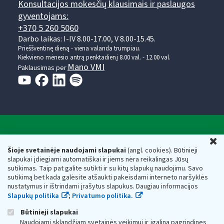
Konsultacijos mokesčių klausimais ir paslaugos
gyventojams:
+370 5 260 5060
Darbo laikas: I-IV 8.00-17.00, V 8.00-15.45.
Prieššventinę dieną - viena valanda trumpiau.
Kiekvieno mėnesio antrą penktadienį 8.00 val. - 12.00 val.
Mano VMI
Paklausimas per
Valstybinė mokesčių inspekcija prie Lietuvos
U
Respublikos finansų ministerijos
Šioje svetainėje naudojami slapukai
(angl. cookies). Būtinieji
slapukai įdiegiami automatiškai ir jiems nėra reikalingas Jūsų
Biudžetinė įstaiga. Juridinio asmens kodas — 188659752,
sutikimas. Taip pat galite sutikti ir su kitų slapukų naudojimu. Savo
adresas: Vasario 16-osios g. 14, 01107 Vilnius, Lietuva, el.paštas:
sutikimą bet kada galėsite atšaukti pakeisdami interneto naršyklės
vmi@vmi.lt
, E. pristatymo dėžutės adresas 188659752
nustatymus ir ištrindami įrašytus slapukus. Daugiau informacijos
Duomenys apie Valstybinę mokesčių inspekciją prie Lietuvos
Slapukų politika
;
Privatumo politika.
Respublikos finansų ministerijos kaupiami ir saugomi Juridinių
asmenų registre
Būtinieji slapukai
Naudojami sklandžiam svetainės veikimui ir įgalina pagrindines