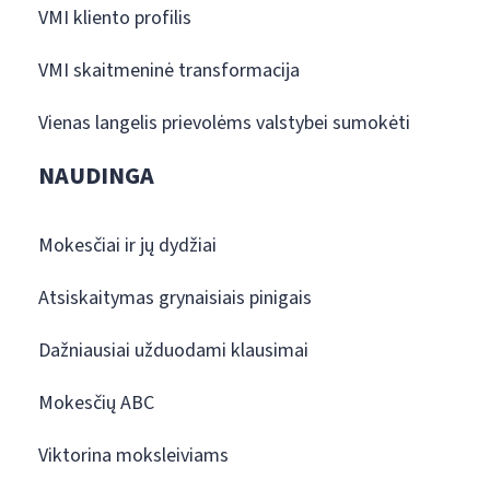
VMI kliento profilis
VMI skaitmeninė transformacija
Vienas langelis prievolėms valstybei sumokėti
NAUDINGA
Mokesčiai ir jų dydžiai
Atsiskaitymas grynaisiais pinigais
Dažniausiai užduodami klausimai
Mokesčių ABC
Viktorina moksleiviams