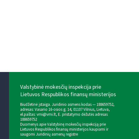
Valstybinė mokesčių inspekcija prie
Lietuvos Respublikos finansų ministerijos
Biudžetinė įstaiga. Juridinio asmens kodas — 188659752,
adresas: Vasario 16-osios g. 14, 01107 Vilnius, Lietuva,
el.paštas:
vmi@vmi.lt
, E. pristatymo dėžutės adresas
188659752
Duomenys apie Valstybinę mokesčių inspekciją prie
Lietuvos Respublikos finansų ministerijos kaupiami ir
saugomi Juridinių asmenų registre