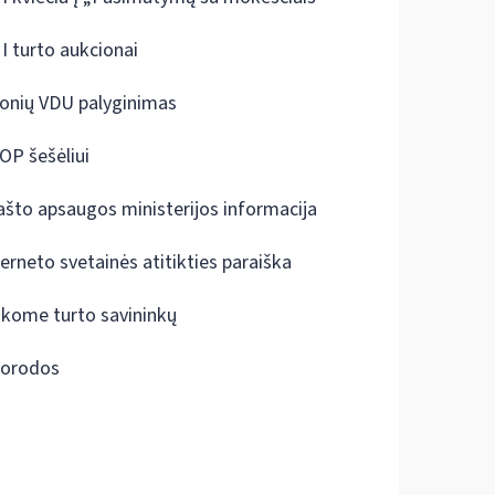
I turto aukcionai
onių VDU palyginimas
OP šešėliui
ašto apsaugos ministerijos informacija
terneto svetainės atitikties paraiška
škome turto savininkų
orodos