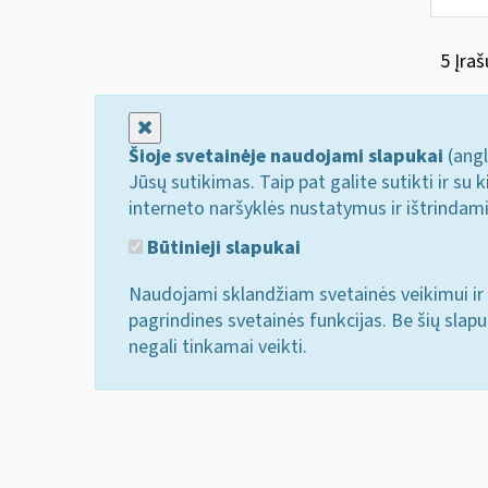
5 Įraš
Uždaryti
Šioje svetainėje naudojami slapukai
(angl
Jūsų sutikimas. Taip pat galite sutikti ir s
interneto naršyklės nustatymus ir ištrindam
Būtinieji slapukai
Naudojami sklandžiam svetainės veikimui ir 
pagrindines svetainės funkcijas. Be šių slap
negali tinkamai veikti.