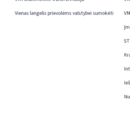
Vienas langelis prievolėms valstybei sumokėti
VM
Įm
ST
Kr
In
Ie
Nu