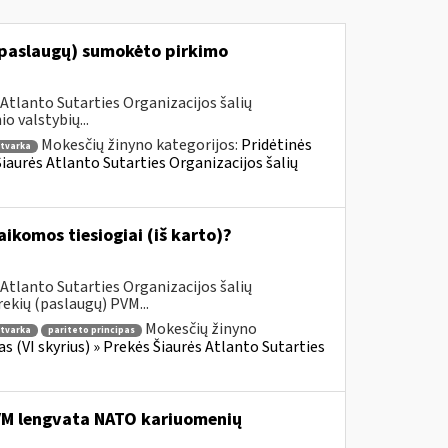
(paslaugų) sumokėto pirkimo
Atlanto Sutarties Organizacijos šalių
 valstybių...
Mokesčių žinyno kategorijos:
Pridėtinės
tvarka
 Šiaurės Atlanto Sutarties Organizacijos šalių
komos tiesiogiai (iš karto)?
Atlanto Sutarties Organizacijos šalių
ekių (paslaugų) PVM...
Mokesčių žinyno
tvarka
pariteto principas
as (VI skyrius) » Prekės Šiaurės Atlanto Sutarties
PVM lengvata NATO kariuomenių