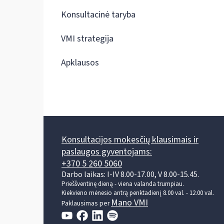
Konsultacinė taryba
VMI strategija
Apklausos
Konsultacijos mokesčių klausimais ir
paslaugos gyventojams:
+370 5 260 5060
Darbo laikas: I-IV 8.00-17.00, V 8.00-15.45.
Prieššventinę dieną - viena valanda trumpiau.
Kiekvieno mėnesio antrą penktadienį 8.00 val. - 12.00 val.
Mano VMI
Paklausimas per