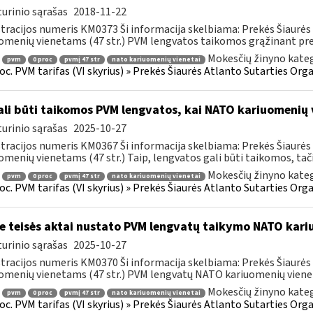
urinio sąrašas
2018-11-22
tracijos numeris KM0373 Ši informacija skelbiama: Prekės Šiaurės 
omenių vienetams (47 str.) PVM lengvatos taikomos grąžinant prek
Mokesčių žinyno kateg
pvm
0 proc
pvmį 47 str
nato kariuomenių vienetai
roc. PVM tarifas (VI skyrius) » Prekės Šiaurės Atlanto Sutarties Or
li būti taikomos PVM lengvatos, kai NATO kariuomenių 
urinio sąrašas
2025-10-27
tracijos numeris KM0367 Ši informacija skelbiama: Prekės Šiaurės 
omenių vienetams (47 str.) Taip, lengvatos gali būti taikomos, tačia
Mokesčių žinyno kateg
pvm
0 proc
pvmį 47 str
nato kariuomenių vienetai
roc. PVM tarifas (VI skyrius) » Prekės Šiaurės Atlanto Sutarties Or
e teisės aktai nustato PVM lengvatų taikymo NATO kar
urinio sąrašas
2025-10-27
tracijos numeris KM0370 Ši informacija skelbiama: Prekės Šiaurės 
omenių vienetams (47 str.) PVM lengvatų NATO kariuomenių viene
Mokesčių žinyno kateg
pvm
0 proc
pvmį 47 str
nato kariuomenių vienetai
roc. PVM tarifas (VI skyrius) » Prekės Šiaurės Atlanto Sutarties Or