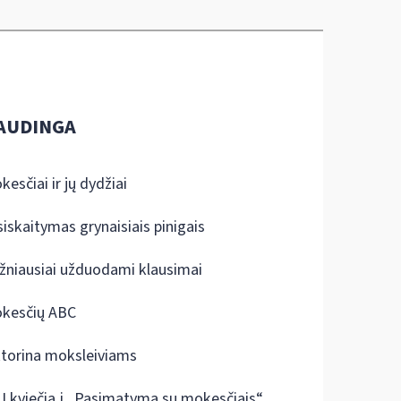
AUDINGA
kesčiai ir jų dydžiai
siskaitymas grynaisiais pinigais
žniausiai užduodami klausimai
kesčių ABC
ktorina moksleiviams
I kviečia į „Pasimatymą su mokesčiais“