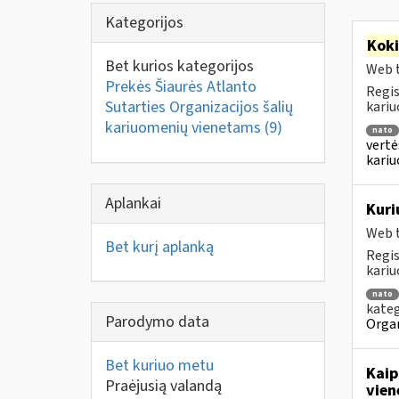
Kategorijos
Kok
Bet kurios kategorijos
Web t
Prekės Šiaurės Atlanto
Regis
Sutarties Organizacijos šalių
kariu
kariuomenių vienetams
(9)
nato
vertė
kari
Aplankai
Kuri
Web t
Bet kurį aplanką
Regis
kariu
nato
kateg
Parodymo data
Organ
Bet kuriuo metu
Kaip
Praėjusią valandą
vien