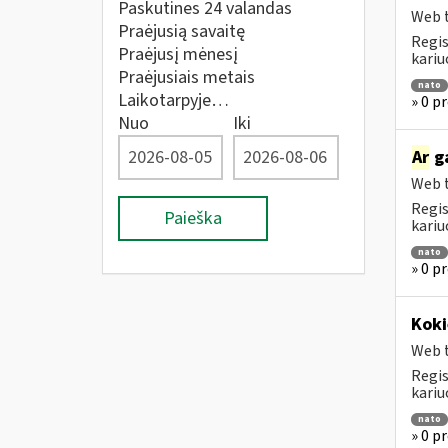
Paskutines 24 valandas
Web t
Praėjusią savaitę
Regis
Praėjusį mėnesį
kariu
Praėjusiais metais
nato
Laikotarpyje…
» 0 p
Nuo
Iki
Ar
ga
Web t
Regis
Paieška
kariu
nato
» 0 p
Koki
Web t
Regis
kariu
nato
» 0 p