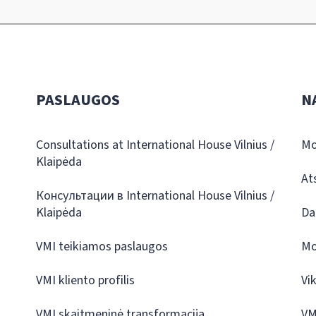
PASLAUGOS
N
Consultations at International House Vilnius /
Mo
Klaipėda
At
Консультации в International House Vilnius /
Klaipėda
Da
VMI teikiamos paslaugos
Mo
VMI kliento profilis
Vi
VMI skaitmeninė transformacija
VM