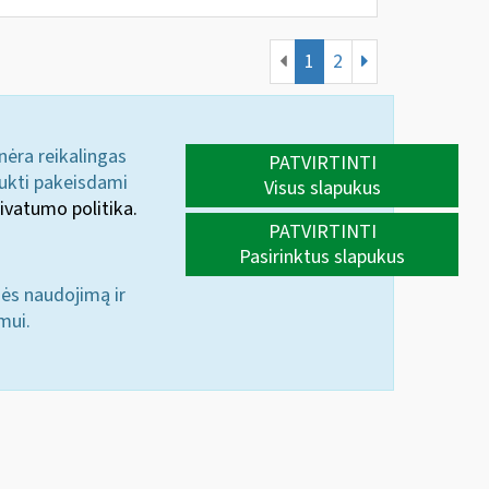
1
2
 nėra reikalingas
PATVIRTINTI
aukti pakeisdami
Visus slapukus
ivatumo politika.
PATVIRTINTI
Pasirinktus slapukus
nės naudojimą ir
mui.