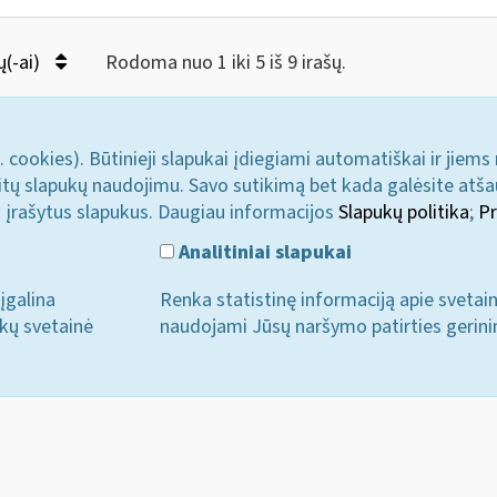
ų(-ai)
Rodoma nuo 1 iki 5 iš 9 irašų.
. cookies). Būtinieji slapukai įdiegiami automatiškai ir jiems
u kitų slapukų naudojimu. Savo sutikimą bet kada galėsite atš
i įrašytus slapukus. Daugiau informacijos
Slapukų politika
;
Pr
Analitiniai slapukai
įgalina
Renka statistinę informaciją apie svetai
ukų svetainė
naudojami Jūsų naršymo patirties gerini