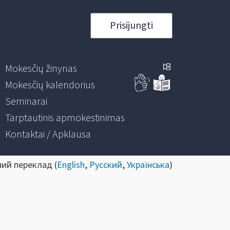
Prisijungti
Mokesčių žinynas
Mokesčių kalendorius
Seminarai
Tarptautinis apmokestinimas
Kontaktai / Apklausa
ний переклад (
English
,
Русский
,
Українська
)