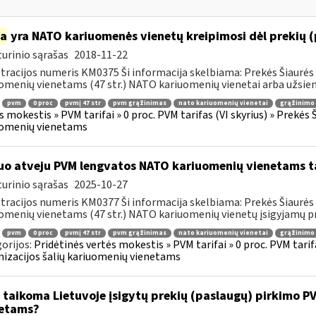
ia
yra NATO kariuomenės vienetų kreipimosi dėl prekių 
urinio sąrašas
2018-11-22
tracijos numeris KM0375 Ši informacija skelbiama: Prekės Šiaurės 
omenių vienetams (47 str.) NATO kariuomenių vienetai arba užsienio
pvm
0 proc
pvmį 47 str
pvm grąžinimas
nato kariuomenių vienetai
grąžinimo 
s mokestis » PVM tarifai » 0 proc. PVM tarifas (VI skyrius) » Prekės
uomenių vienetams
uo atveju PVM lengvatos NATO kariuomenių vienetams tai
urinio sąrašas
2025-10-27
tracijos numeris KM0377 Ši informacija skelbiama: Prekės Šiaurės 
omenių vienetams (47 str.) NATO kariuomenių vienetų įsigyjamų pr
pvm
0 proc
pvmį 47 str
pvm grąžinimas
nato kariuomenių vienetai
grąžinimo 
orijos:
Pridėtinės vertės mokestis » PVM tarifai » 0 proc. PVM tarif
izacijos šalių kariuomenių vienetams
 taikoma Lietuvoje įsigytų prekių (paslaugų) pirkimo 
etams?