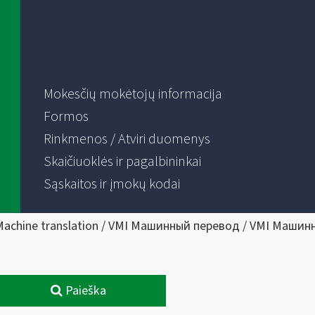
Mokesčių mokėtojų informacija
Formos
Rinkmenos / Atviri duomenys
Skaičiuoklės ir pagalbininkai
Sąskaitos ir įmokų kodai
Machine translation / VMI Машинный перевод / VMI Машин
Paieška