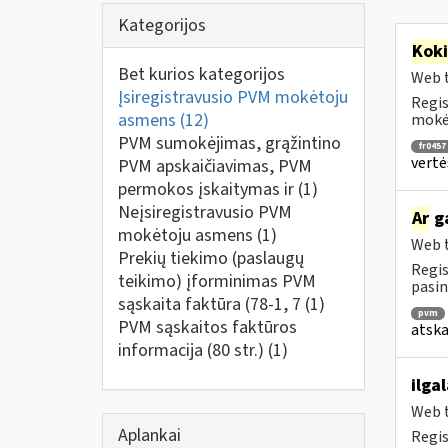
Kategorijos
Kok
Bet kurios kategorijos
Web t
Įsiregistravusio PVM mokėtoju
Regis
asmens
(12)
mokėt
PVM sumokėjimas, grąžintino
fr0457
vertė
PVM apskaičiavimas, PVM
permokos įskaitymas ir
(1)
Neįsiregistravusio PVM
Ar
ga
mokėtoju asmens
(1)
Web t
Prekių tiekimo (paslaugų
Regis
teikimo) įforminimas PVM
pasin
sąskaita faktūra (78-1, 7
(1)
pvm
PVM sąskaitos faktūros
atska
informacija (80 str.)
(1)
ilga
Web t
Aplankai
Regis