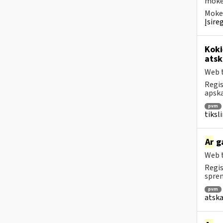
mokėt
Mokes
Įsire
Koki
atsk
Web t
Regis
apska
pvm
tiksl
Ar
ga
Web t
Regis
spren
pvm
atska