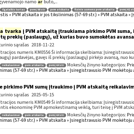
 gyvenamojo namo
ar
buto,...
ilgalaikis turtas
pvmį 58 str
pvm atskaita
fizinio asmens pvm atskaita
pvmį 61 st
tis » PVM atskaita ir jos tikslinimas (57-69 str.) » PVM atskaita 
ia
tvarka
į PVM atskaitą įtraukiama pirkimo PVM suma, i
ytų prekių (paslaugų), už kurias buvo sumokėtas avans
urinio sąrašas
2018-11-22
tracijos numeris KM0556 Ši informacija skelbiama: Įsiregistrav
augų) pardavėjas, gavęs iš prekių (paslaugų) pirkėjo avansą, nuo kurio
Mokesčių žinyno kategorijos:
Pri
reikalavimai
pvm atskaita
pvmį 64 str
inimas (57-69 str.) » PVM atskaita » Įsiregistravusio PVM mokėtoj
e pirkimo PVM sumų įtraukimo į PVM atskaitą reikalavim
urinio sąrašas
2025-05-15
tracijos numeris KM0549 Ši informacija skelbiama: Įsiregistrav
ntis ekonominę PVM apmokestinamą veiklą, turi teisę į PVM atskaitą
Mokesčių žinyno kategorijos:
Pri
reikalavimai
pvm atskaita
pvmį 64 str
inimas (57-69 str.) » PVM atskaita » Įsiregistravusio PVM mokėtoj