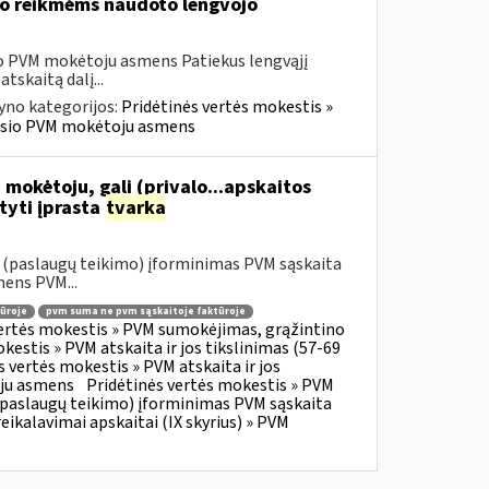
vo reikmėms naudoto lengvojo
sio PVM mokėtoju asmens Patiekus lengvąjį
tskaitą dalį...
yno kategorijos:
Pridėtinės vertės mokestis »
ravusio PVM mokėtoju asmens
 mokėtoju, gali (privalo...apskaitos
tyti įprasta
tvarka
o (paslaugų teikimo) įforminimas PVM sąskaita
mens PVM...
ūroje
pvm suma ne pvm sąskaitoje faktūroje
vertės mokestis » PVM sumokėjimas, grąžintino
kestis » PVM atskaita ir jos tikslinimas (57-69
s vertės mokestis » PVM atskaita ir jos
oju asmens
Pridėtinės vertės mokestis » PVM
o (paslaugų teikimo) įforminimas PVM sąskaita
eikalavimai apskaitai (IX skyrius) » PVM