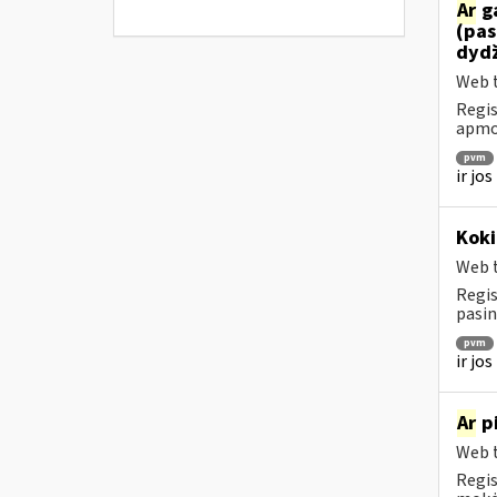
Ar
ga
(pas
dydž
Web t
Regis
apmok
pvm
ir jo
Koki
Web t
Regis
pasin
pvm
ir jo
Ar
pi
Web t
Regis