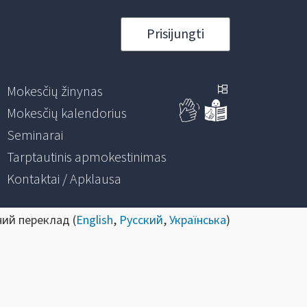
Prisijungti
Mokesčių žinynas
Mokesčių kalendorius
Seminarai
Tarptautinis apmokestinimas
Kontaktai / Apklausa
ний переклад (
English
,
Русский
,
Українська
)