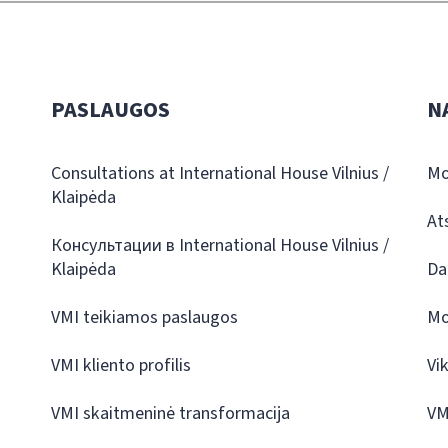
PASLAUGOS
N
Consultations at International House Vilnius /
Mo
Klaipėda
At
Консультации в International House Vilnius /
Klaipėda
Da
VMI teikiamos paslaugos
Mo
VMI kliento profilis
Vi
VMI skaitmeninė transformacija
VM