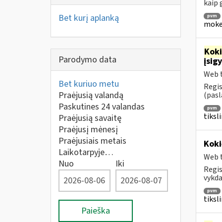
kaip
Bet kurį aplanką
pvm
mokes
Kok
Parodymo data
įsig
Web t
Bet kuriuo metu
Regis
Praėjusią valandą
(pasl
Paskutines 24 valandas
pvm
tiksl
Praėjusią savaitę
Praėjusį mėnesį
Praėjusiais metais
Koki
Laikotarpyje…
Web t
Nuo
Iki
Regis
vykda
pvm
tiksl
Paieška