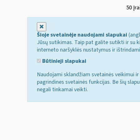
50 Įra
Uždaryti
Šioje svetainėje naudojami slapukai
(angl
Jūsų sutikimas. Taip pat galite sutikti ir s
interneto naršyklės nustatymus ir ištrindam
Būtinieji slapukai
Naudojami sklandžiam svetainės veikimui ir 
pagrindines svetainės funkcijas. Be šių slap
negali tinkamai veikti.