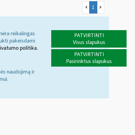
1
 nėra reikalingas
PATVIRTINTI
aukti pakeisdami
Visus slapukus
ivatumo politika.
PATVIRTINTI
Pasirinktus slapukus
nės naudojimą ir
mui.