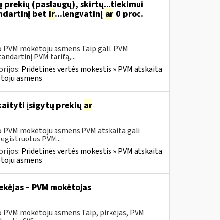
 prekių (paslaugų), skirtų...tiekimui
ndartinį bet
ir
...lengvatinį
ar
0 proc.
sio PVM mokėtoju asmens Taip gali. PVM
ndartinį PVM tarifą,...
rijos:
Pridėtinės vertės mokestis » PVM atskaita
kėtoju asmens
aityti įsigytų prekių
ar
sio PVM mokėtoju asmens PVM atskaita gali
registruotus PVM...
rijos:
Pridėtinės vertės mokestis » PVM atskaita
kėtoju asmens
tiekėjas – PVM mokėtojas
io PVM mokėtoju asmens Taip, pirkėjas, PVM