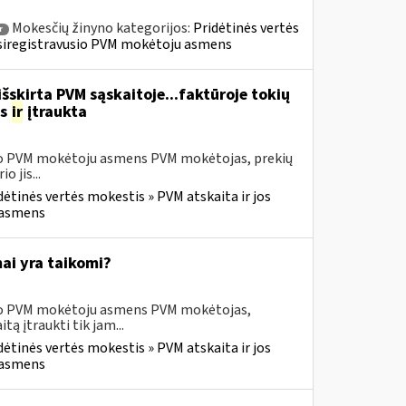
Mokesčių žinyno kategorijos:
Pridėtinės vertės
r
» Įsiregistravusio PVM mokėtoju asmens
šskirta PVM sąskaitoje...faktūroje tokių
as
ir
įtraukta
usio PVM mokėtoju asmens PVM mokėtojas, prekių
 jis...
dėtinės vertės mokestis » PVM atskaita ir jos
u asmens
ai yra taikomi?
usio PVM mokėtoju asmens PVM mokėtojas,
 įtraukti tik jam...
dėtinės vertės mokestis » PVM atskaita ir jos
u asmens