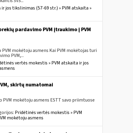
antis SVS...
r jos tikslinimas (57-69 str.) » PVM atskaita »
ų prekių pardavimo PVM įtraukimo į PVM
sio PVM mokėtoju asmens Kai PVM mokėtojas turi
vimo PVM,...
dėtinės vertės mokestis » PVM atskaita ir jos
u asmens
 PVM, skirtų numatomai
usio PVM mokėtoju asmens ESTT savo priimtuose
orijos:
Pridėtinės vertės mokestis » PVM
io PVM mokėtoju asmens