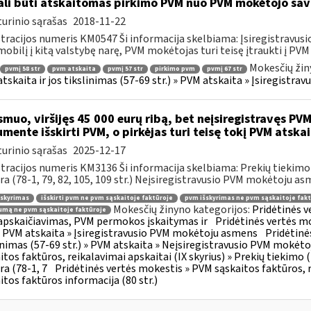
li būti atskaitomas pirkimo PVM nuo PVM mokėtojo sa
urinio sąrašas
2018-11-22
tracijos numeris KM0547 Ši informacija skelbiama: Įsiregistravu
obilį į kitą valstybę narę, PVM mokėtojas turi teisę įtraukti į PVM a
Mokesčių žin
pvmį 58 str
pvm atskaita
pvmį 57 str
pirkimo pvm
pvmį 67 str
tskaita ir jos tikslinimas (57-69 str.) » PVM atskaita » Įsiregist
muo, viršijęs 45 000 eurų ribą, bet neįsiregistravęs PVM
mente išskirti PVM, o pirkėjas turi teisę tokį PVM atskai
urinio sąrašas
2025-12-17
tracijos numeris KM3136 Ši informacija skelbiama: Prekių tiekim
ra (78-1, 79, 82, 105, 109 str.) Neįsiregistravusio PVM mokėtoju as
šskyrimas
išskirti pvm ne pvm sąskaitoje faktūroje
pvm išskyrimas ne pvm sąskaitoje fakt
Mokesčių žinyno kategorijos:
Pridėtinės 
mą ne pvm sąskaitoje faktūroje
pskaičiavimas, PVM permokos įskaitymas ir
Pridėtinės vertės mo
 » PVM atskaita » Įsiregistravusio PVM mokėtoju asmens
Pridėtinė
inimas (57-69 str.) » PVM atskaita » Neįsiregistravusio PVM mokėt
itos faktūros, reikalavimai apskaitai (IX skyrius) » Prekių tiekim
ra (78-1, 7
Pridėtinės vertės mokestis » PVM sąskaitos faktūros, r
itos faktūros informacija (80 str.)