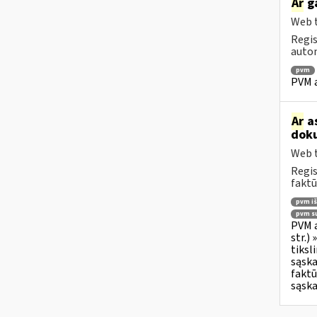
Ar
ga
Web t
Regis
autom
pvm
PVM a
Ar
as
doku
Web t
Regis
faktū
pvm i
pvm su
PVM a
str.)
tiksl
sąska
faktū
sąska