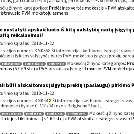
ojas, gali traukti PVM į atskaitą, jei tiekėjas – PVM mokėtojas, taik
čių žinyno kategorijos:
Pridėtinės vertės mokestis » PVM atskaita i
gistravusio PVM mokėtoju asmens
e nustatyti apskaičiuoto iš kitų valstybių narių įsigyt
aitą reikalavimai?
urinio sąrašas
2018-11-22
tracijos numeris KM0558 Ši informacija skelbiama: Įsiregistravu
ičiuoti iš kitos valstybės narės PVM mokėtojo įsigytų prekių parda
Mokesčių žinyno kategorijos:
Pri
reikalavimai
pvm atskaita
pvmį 64 str
inimas (57-69 str.) » PVM atskaita » Įsiregistravusio PVM mokėtoj
li būti atskaitomas įsigytų prekių (paslaugų) pirkimo
urinio sąrašas
2018-11-22
tracijos numeris KM054
2
Ši informacija skelbiama: Įsiregistrav
dimuose (bylose C-110/94 Inzo v Belgische Staat,...
Mokesčių žinyno kateg
pvm atskaita
pvmį 58 str.
pvmį 57 str.
pirkimo pvm.
ita ir jos tikslinimas (57-69 str.) » PVM atskaita » Įsiregistravus