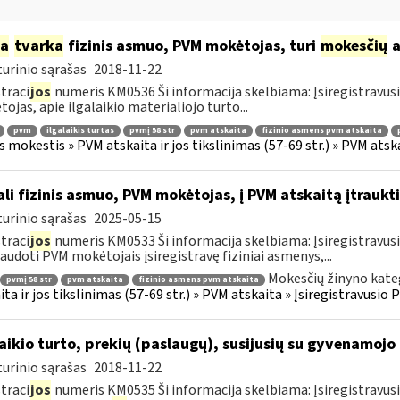
ia
tvarka
fizinis asmuo, PVM mokėtojas, turi
mokesčių
a
urinio sąrašas
2018-11-22
traci
jos
numeris KM0536 Ši informacija skelbiama: Įsiregistravu
ojas, apie ilgalaikio materialiojo turto...
pvm
ilgalaikis turtas
pvmį 58 str
pvm atskaita
fizinio asmens pvm atskaita
s mokestis » PVM atskaita ir jos tikslinimas (57-69 str.) » PVM at
li fizinis asmuo, PVM mokėtojas, į PVM atskaitą įtraukti
urinio sąrašas
2025-05-15
traci
jos
numeris KM0533 Ši informacija skelbiama: Įsiregistravu
audoti PVM mokėtojais įsiregistravę fiziniai asmenys,...
Mokesčių žinyno kate
pvmį 58 str
pvm atskaita
fizinio asmens pvm atskaita
ita ir jos tikslinimas (57-69 str.) » PVM atskaita » Įsiregistravus
laikio turto, prekių (paslaugų), susijusių su gyvenamoj
urinio sąrašas
2018-11-22
traci
jos
numeris KM0535 Ši informacija skelbiama: Įsiregistravus