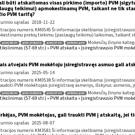
li būti atskaitomas visas pirkimo (importo) PVM įsigytų
laugų teikimui) apmokestinamų PVM, taikant ne tik sta
io PVM tarifą?
urinio sąrašas
2018-11-22
tracijos numeris KM0545 Ši informacija skelbiama: Įsiregistravu
estinamu prekių tiekimu (paslaugų teikimu) laikomas, taikant sta
Mokesčių žinyno katego
pvmį 58 str
pvm atskaita
pvmį 57 str
pirkimo pvm
s tikslinimas (57-69 str.) » PVM atskaita » Įsiregistravusio PVM mo
ais atvejais PVM mokėtoju įsiregistravęs asmuo gali atsk
urinio sąrašas
2025-05-14
tracijos numeris KM0538 Ši informacija skelbiama: Įsiregistravu
audoti PVM mokėtojais įsiregistravę asmenys, išskyrus: asmenis, į
Mokesčių žinyno katego
pvmį 58 str
pvm atskaita
pvmį 57 str
pirkimo pvm
s tikslinimas (57-69 str.) » PVM atskaita » Įsiregistravusio PVM mo
rkėjas, PVM mokėtojas, gali traukti PVM į atskaitą, jei 
urinio sąrašas
2025-08-07
tracijos numeris KM3581 Ši informacija skelbiama: Įsiregistravus