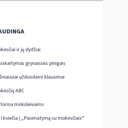
AUDINGA
kesčiai ir jų dydžiai
siskaitymas grynaisiais pinigais
žniausiai užduodami klausimai
kesčių ABC
ktorina moksleiviams
I kviečia į „Pasimatymą su mokesčiais“