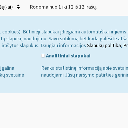
šų(-ai)
Rodoma nuo 1 iki 12 iš 12 irašų.
. cookies). Būtinieji slapukai įdiegiami automatiškai ir jiems
u kitų slapukų naudojimu. Savo sutikimą bet kada galėsite atš
i įrašytus slapukus. Daugiau informacijos
Slapukų politika
;
Pr
Analitiniai slapukai
įgalina
Renka statistinę informaciją apie svetai
ukų svetainė
naudojami Jūsų naršymo patirties gerini