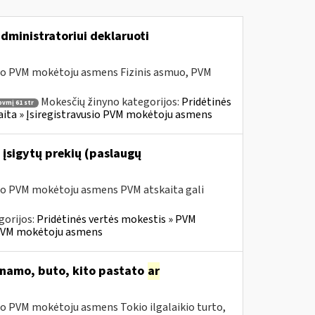
dministratoriui deklaruoti
sio PVM mokėtoju asmens Fizinis asmuo, PVM
Mokesčių žinyno kategorijos:
Pridėtinės
pvmį 61 str
skaita » Įsiregistravusio PVM mokėtoju asmens
 įsigytų prekių (paslaugų
sio PVM mokėtoju asmens PVM atskaita gali
gorijos:
Pridėtinės vertės mokestis » PVM
io PVM mokėtoju asmens
o namo, buto, kito pastato
ar
io PVM mokėtoju asmens Tokio ilgalaikio turto,