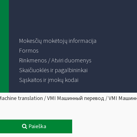
Mokesčių mokėtojų informacija
Formos
Rinkmenos / Atviri duomenys
Skaičiuoklės ir pagalbininkai
Sąskaitos ir įmokų kodai
Machine translation / VMI Машинный перевод / VMI Машин
Paieška