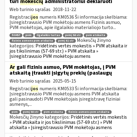
turi
mokesčių
administratoriui deklaruoti
Web turinio sąrašas
2018-11-22
Registraci
jos
numeris KM0536 Ši informacija skelbiama:
Įsiregistravusio PVM mokėtoju asmens Fizinis asmuo,
PVM mokėtojas, apie ilgalaikio materialiojo turto...
fr0457
pvm
ilgalaikis turtas
pvmį 58 str
pvm atskaita
Mokesčių žinyno
fizinio asmens pvm atskaita
pvmį 61 str
kategorijos:
Pridėtinės vertės mokestis » PVM atskaita ir
jos tikslinimas (57-69 str.) » PVM atskaita »
Įsiregistravusio PVM mokėtoju asmens
Ar
gali fizinis asmuo, PVM mokėtojas, į PVM
atskaitą įtraukti įsigytų prekių (paslaugų
Web turinio sąrašas
2025-05-15
Registraci
jos
numeris KM0533 Ši informacija skelbiama:
Įsiregistravusio PVM mokėtoju asmens PVM atskaita
gali pasinaudoti PVM mokėtojais įsiregistravę fiziniai
asmenys,...
pvm
pvmį 58 str
pvm atskaita
fizinio asmens pvm atskaita
Mokesčių žinyno kategorijos:
Pridėtinės vertės mokestis
» PVM atskaita ir jos tikslinimas (57-69 str.) » PVM
atskaita » Įsiregistravusio PVM mokėtoju asmens