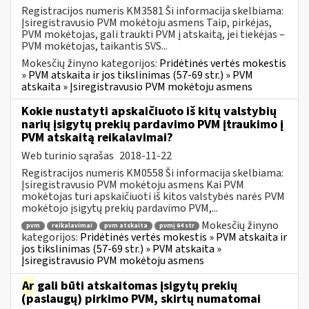
Registracijos numeris KM3581 Ši informacija skelbiama:
Įsiregistravusio PVM mokėtoju asmens Taip, pirkėjas,
PVM mokėtojas, gali traukti PVM į atskaitą, jei tiekėjas –
PVM mokėtojas, taikantis SVS...
Mokesčių žinyno kategorijos:
Pridėtinės vertės mokestis
» PVM atskaita ir jos tikslinimas (57-69 str.) » PVM
atskaita » Įsiregistravusio PVM mokėtoju asmens
Kokie nustatyti apskaičiuoto iš kitų valstybių
narių įsigytų prekių pardavimo PVM įtraukimo į
PVM atskaitą reikalavimai?
Web turinio sąrašas
2018-11-22
Registracijos numeris KM0558 Ši informacija skelbiama:
Įsiregistravusio PVM mokėtoju asmens Kai PVM
mokėtojas turi apskaičiuoti iš kitos valstybės narės PVM
mokėtojo įsigytų prekių pardavimo PVM,...
Mokesčių žinyno
pvm
reikalavimai
pvm atskaita
pvmį 64 str
kategorijos:
Pridėtinės vertės mokestis » PVM atskaita ir
jos tikslinimas (57-69 str.) » PVM atskaita »
Įsiregistravusio PVM mokėtoju asmens
Ar
gali būti atskaitomas įsigytų prekių
(paslaugų) pirkimo PVM, skirtų numatomai