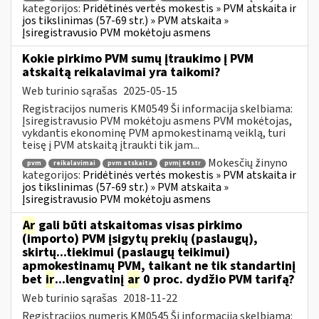
kategorijos:
Pridėtinės vertės mokestis » PVM atskaita ir
jos tikslinimas (57-69 str.) » PVM atskaita »
Įsiregistravusio PVM mokėtoju asmens
Kokie pirkimo PVM sumų įtraukimo į PVM
atskaitą reikalavimai yra taikomi?
Web turinio sąrašas
2025-05-15
Registracijos numeris KM0549 Ši informacija skelbiama:
Įsiregistravusio PVM mokėtoju asmens PVM mokėtojas,
vykdantis ekonominę PVM apmokestinamą veiklą, turi
teisę į PVM atskaitą įtraukti tik jam...
Mokesčių žinyno
pvm
reikalavimai
pvm atskaita
pvmį 64 str
kategorijos:
Pridėtinės vertės mokestis » PVM atskaita ir
jos tikslinimas (57-69 str.) » PVM atskaita »
Įsiregistravusio PVM mokėtoju asmens
Ar
gali būti atskaitomas visas pirkimo
(importo) PVM įsigytų prekių (paslaugų),
skirtų...tiekimui (paslaugų teikimui)
apmokestinamų PVM, taikant ne tik standartinį
bet
ir
...lengvatinį
ar
0 proc. dydžio PVM tarifą?
Web turinio sąrašas
2018-11-22
Registracijos numeris KM0545 Ši informacija skelbiama: