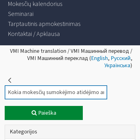
Mokesčių kalendorius
Seminarai
Tarptautinis apmokestinimas
Kontaktai / Apklausa
VMI Machine translation / VMI Машинный перевод /
VMI Машинний переклад (
English
,
Русский
,
Українська
)
Paieška
Kategorijos