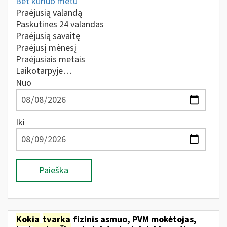
Bet kuriuo metu
Praėjusią valandą
Paskutines 24 valandas
Praėjusią savaitę
Praėjusį mėnesį
Praėjusiais metais
Laikotarpyje…
Nuo
Iki
Paieška
Kokia
tvarka
fizinis asmuo, PVM mokėtojas,