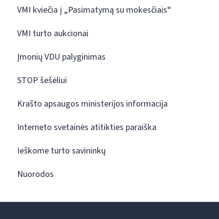
VMI kviečia į „Pasimatymą su mokesčiais“
VMI turto aukcionai
Įmonių VDU palyginimas
STOP šešėliui
Krašto apsaugos ministerijos informacija
Interneto svetainės atitikties paraiška
Ieškome turto savininkų
Nuorodos