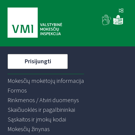
Prisijungti
Mokesčių mokėtojų informacija
Formos
Rinkmenos / Atviri duomenys
Skaičiuoklės ir pagalbininkai
Sąskaitos ir įmokų kodai
Mokesčių žinynas