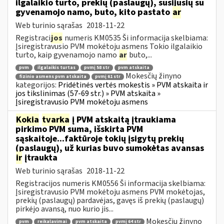
ilgalaikio turto, prekių (paslaugų), susijusių su
gyvenamojo namo, buto, kito pastato
ar
Web turinio sąrašas
2018-11-22
Registraci
jos
numeris KM0535 Ši informacija skelbiama:
Įsiregistravusio PVM mokėtoju asmens Tokio ilgalaikio
turto, kaip gyvenamojo namo
ar
buto,...
pvm
ilgalaikis turtas
pvmį 58 str
pvm atskaita
Mokesčių žinyno
fizinio asmens pvm atskaita
pvmį 61 str
kategorijos:
Pridėtinės vertės mokestis » PVM atskaita ir
jos tikslinimas (57-69 str.) » PVM atskaita »
Įsiregistravusio PVM mokėtoju asmens
Kokia
tvarka
į PVM atskaitą įtraukiama
pirkimo PVM suma, išskirta PVM
sąskaitoje...faktūroje tokių įsigytų prekių
(paslaugų), už kurias buvo sumokėtas avansas
ir
įtraukta
Web turinio sąrašas
2018-11-22
Registracijos numeris KM0556 Ši informacija skelbiama:
Įsiregistravusio PVM mokėtoju asmens PVM mokėtojas,
prekių (paslaugų) pardavėjas, gavęs iš prekių (paslaugų)
pirkėjo avansą, nuo kurio jis...
Mokesčių žinyno
pvm
reikalavimai
pvm atskaita
pvmį 64 str