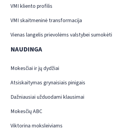
VMI kliento profilis
VMI skaitmeninė transformacija
Vienas langelis prievolėms valstybei sumokėti
NAUDINGA
Mokesčiai ir jų dydžiai
Atsiskaitymas grynaisiais pinigais
Dažniausiai užduodami klausimai
Mokesčių ABC
Viktorina moksleiviams