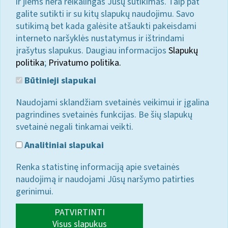
ir jiems nėra reikalingas Jūsų sutikimas. Taip pat
galite sutikti ir su kitų slapukų naudojimu. Savo
sutikimą bet kada galėsite atšaukti pakeisdami
interneto naršyklės nustatymus ir ištrindami
įrašytus slapukus. Daugiau informacijos
Slapukų
politika
;
Privatumo politika.
Būtinieji slapukai
Naudojami sklandžiam svetainės veikimui ir įgalina
pagrindines svetainės funkcijas. Be šių slapukų
svetainė negali tinkamai veikti.
Analitiniai slapukai
Renka statistinę informaciją apie svetainės
naudojimą ir naudojami Jūsų naršymo patirties
gerinimui.
PATVIRTINTI
Visus slapukus