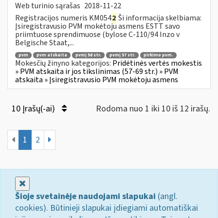
Web turinio sąrašas
2018-11-22
Registracijos numeris KM054
2
Ši informacija skelbiama:
Įsiregistravusio PVM mokėtoju asmens ESTT savo
priimtuose sprendimuose (bylose C-110/94 Inzo v
Belgische Staat,...
pvm
pvm atskaita
pvmį 58 str.
pvmį 57 str.
pirkimo pvm.
Mokesčių žinyno kategorijos:
Pridėtinės vertės mokestis
» PVM atskaita ir jos tikslinimas (57-69 str.) » PVM
atskaita » Įsiregistravusio PVM mokėtoju asmens
10 Įrašų(-ai)
Rodoma nuo 1 iki 10 iš 12 irašų.
1
2
Uždaryti
Šioje svetainėje naudojami slapukai
(angl.
cookies). Būtinieji slapukai įdiegiami automatiškai