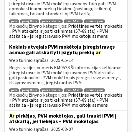
Įsiregistravusio PVM mokėtoju asmens Taip gali. PVM
apmokestinamu prekių tiekimu (paslaugų teikimu)
laikomas, taikant standartinį PVM tarifą,...
pvm
pvmį 58 str
pvm atskaita
pvmį 57 str
pirkimo pvm
Mokesčių žinyno kategorijos:
Pridėtinės vertės mokestis
» PVM atskaita ir jos tikslinimas (57-69 str.) » PVM
atskaita » Įsiregistravusio PVM mokėtoju asmens
Kokiais atvejais PVM mokėtoju įsiregistravęs
asmuo gali atskaityti įsigytų prekių
ar
Web turinio sąrašas
2025-05-14
Registracijos numeris KM0538 Ši informacija skelbiama:
Įsiregistravusio PVM mokėtoju asmens PVM atskaita
gali pasinaudoti PVM mokėtojais įsiregistravę asmenys,
išskyrus: asmenis, įregistruotus PVM...
pvm
pvmį 58 str
pvm atskaita
pvmį 57 str
pirkimo pvm
Mokesčių žinyno kategorijos:
Pridėtinės vertės mokestis
» PVM atskaita ir jos tikslinimas (57-69 str.) » PVM
atskaita » Įsiregistravusio PVM mokėtoju asmens
Ar
pirkėjas, PVM mokėtojas, gali traukti PVM į
atskaitą, jei tiekėjas – PVM mokėtojas
Web turinio sąrašas
2025-08-07