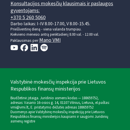
Konsultacijos mokesčių klausimais ir paslaugos
gyventojams:
+370 5 260 5060
Darbo laikas: I-IV 8.00-17.00, V 8.00-15.45.
Prieššventinę dieną - viena valanda trumpiau.
Kiekvieno mėnesio antrą penktadienį 8.00 val. - 12.00 val.
Mano VMI
Paklausimas per
Valstybinė mokesčių inspekcija prie Lietuvos
Respublikos finansų ministerijos
Biudžetinė įstaiga. Juridinio asmens kodas — 188659752,
adresas: Vasario 16-osios g. 14, 01107 Vilnius, Lietuva, el.paštas:
vmi@vmi.lt
, E. pristatymo dėžutės adresas 188659752
Duomenys apie Valstybinę mokesčių inspekciją prie Lietuvos
Respublikos finansų ministerijos kaupiami ir saugomi Juridinių
asmenų registre