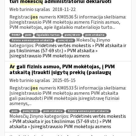
turi
mokesčių
administratoriui deklaruoti
Web turinio sąrašas
2018-11-22
Registraci
jos
numeris KM0536 Ši informacija skelbiama:
Įsiregistravusio PVM mokėtoju asmens Fizinis asmuo,
PVM mokėtojas, apie ilgalaikio materialiojo turto...
fr0457
pvm
ilgalaikis turtas
pvmį 58 str
pvm atskaita
Mokesčių žinyno
fizinio asmens pvm atskaita
pvmį 61 str
kategorijos:
Pridėtinės vertės mokestis » PVM atskaita ir
jos tikslinimas (57-69 str.) » PVM atskaita »
Įsiregistravusio PVM mokėtoju asmens
Ar
gali fizinis asmuo, PVM mokėtojas, į PVM
atskaitą įtraukti įsigytų prekių (paslaugų
Web turinio sąrašas
2025-05-15
Registraci
jos
numeris KM0533 Ši informacija skelbiama:
Įsiregistravusio PVM mokėtoju asmens PVM atskaita
gali pasinaudoti PVM mokėtojais įsiregistravę fiziniai
asmenys,...
pvm
pvmį 58 str
pvm atskaita
fizinio asmens pvm atskaita
Mokesčių žinyno kategorijos:
Pridėtinės vertės mokestis
» PVM atskaita ir jos tikslinimas (57-69 str.) » PVM
atskaita » Įsiregistravusio PVM mokėtoju asmens