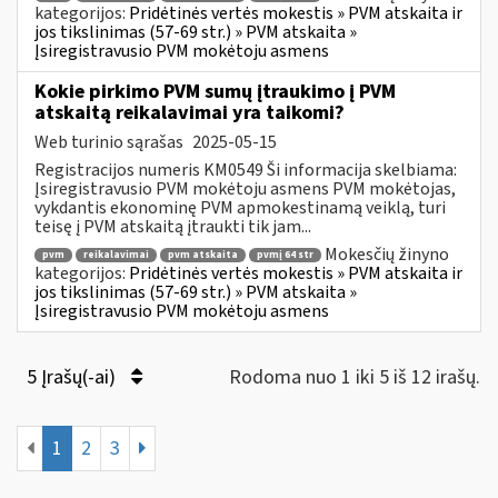
kategorijos:
Pridėtinės vertės mokestis » PVM atskaita ir
jos tikslinimas (57-69 str.) » PVM atskaita »
Įsiregistravusio PVM mokėtoju asmens
Kokie pirkimo PVM sumų įtraukimo į PVM
atskaitą reikalavimai yra taikomi?
Web turinio sąrašas
2025-05-15
Registracijos numeris KM0549 Ši informacija skelbiama:
Įsiregistravusio PVM mokėtoju asmens PVM mokėtojas,
vykdantis ekonominę PVM apmokestinamą veiklą, turi
teisę į PVM atskaitą įtraukti tik jam...
Mokesčių žinyno
pvm
reikalavimai
pvm atskaita
pvmį 64 str
kategorijos:
Pridėtinės vertės mokestis » PVM atskaita ir
jos tikslinimas (57-69 str.) » PVM atskaita »
Įsiregistravusio PVM mokėtoju asmens
5 Įrašų(-ai)
Rodoma nuo 1 iki 5 iš 12 irašų.
1
2
3