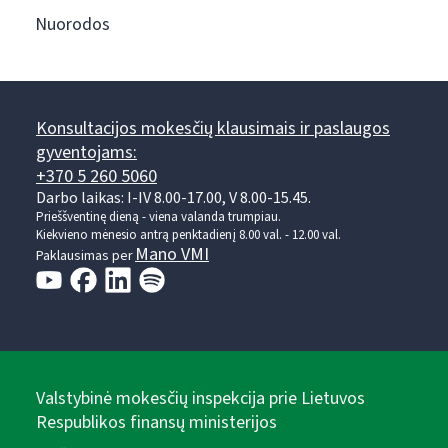
Nuorodos
Konsultacijos mokesčių klausimais ir paslaugos
gyventojams:
+370 5 260 5060
Darbo laikas: I-IV 8.00-17.00, V 8.00-15.45.
Prieššventinę dieną - viena valanda trumpiau.
Kiekvieno mėnesio antrą penktadienį 8.00 val. - 12.00 val.
Mano VMI
Paklausimas per
Valstybinė mokesčių inspekcija prie Lietuvos
Respublikos finansų ministerijos