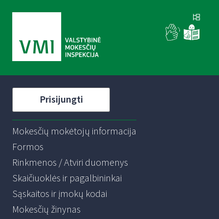
Prisijungti
Mokesčių mokėtojų informacija
Formos
Rinkmenos / Atviri duomenys
Skaičiuoklės ir pagalbininkai
Sąskaitos ir įmokų kodai
Mokesčių žinynas