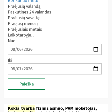
Bet kuriuo metu
Praėjusią valandą
Paskutines 24 valandas
Praėjusią savaitę
Praėjusį mėnesį
Praėjusiais metais
Laikotarpyje…
Nuo
Iki
Paieška
Kokia
tvarka
fizinis asmuo, PVM mokėtojas,