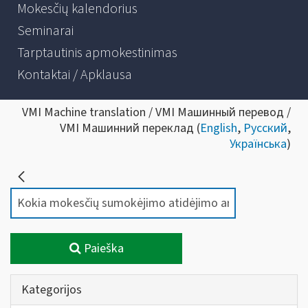
Mokesčių kalendorius
Seminarai
Tarptautinis apmokestinimas
Kontaktai / Apklausa
VMI Machine translation / VMI Машинный перевод /
VMI Машинний переклад (
English
,
Русский
,
Українська
)
Paieška
Kategorijos