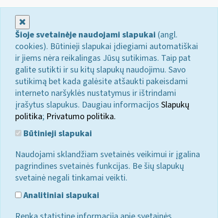
Uždaryti
Šioje svetainėje naudojami slapukai
(angl.
cookies). Būtinieji slapukai įdiegiami automatiškai
ir jiems nėra reikalingas Jūsų sutikimas. Taip pat
galite sutikti ir su kitų slapukų naudojimu. Savo
sutikimą bet kada galėsite atšaukti pakeisdami
interneto naršyklės nustatymus ir ištrindami
įrašytus slapukus. Daugiau informacijos
Slapukų
politika
;
Privatumo politika.
Būtinieji slapukai
Naudojami sklandžiam svetainės veikimui ir įgalina
pagrindines svetainės funkcijas. Be šių slapukų
svetainė negali tinkamai veikti.
Analitiniai slapukai
Renka statistinę informaciją apie svetainės