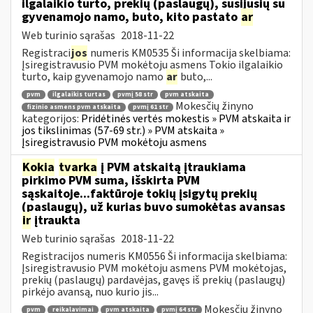
ilgalaikio turto, prekių (paslaugų), susijusių su
gyvenamojo namo, buto, kito pastato
ar
Web turinio sąrašas
2018-11-22
Registraci
jos
numeris KM0535 Ši informacija skelbiama:
Įsiregistravusio PVM mokėtoju asmens Tokio ilgalaikio
turto, kaip gyvenamojo namo
ar
buto,...
pvm
ilgalaikis turtas
pvmį 58 str
pvm atskaita
Mokesčių žinyno
fizinio asmens pvm atskaita
pvmį 61 str
kategorijos:
Pridėtinės vertės mokestis » PVM atskaita ir
jos tikslinimas (57-69 str.) » PVM atskaita »
Įsiregistravusio PVM mokėtoju asmens
Kokia
tvarka
į PVM atskaitą įtraukiama
pirkimo PVM suma, išskirta PVM
sąskaitoje...faktūroje tokių įsigytų prekių
(paslaugų), už kurias buvo sumokėtas avansas
ir
įtraukta
Web turinio sąrašas
2018-11-22
Registracijos numeris KM0556 Ši informacija skelbiama:
Įsiregistravusio PVM mokėtoju asmens PVM mokėtojas,
prekių (paslaugų) pardavėjas, gavęs iš prekių (paslaugų)
pirkėjo avansą, nuo kurio jis...
Mokesčių žinyno
pvm
reikalavimai
pvm atskaita
pvmį 64 str