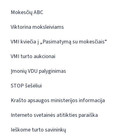
Mokesčių ABC
Viktorina moksleiviams
VMI kviečia į „Pasimatymą su mokesčiais“
VMI turto aukcionai
Įmonių VDU palyginimas
STOP šešėliui
Krašto apsaugos ministerijos informacija
Interneto svetainės atitikties paraiška
Ieškome turto savininkų