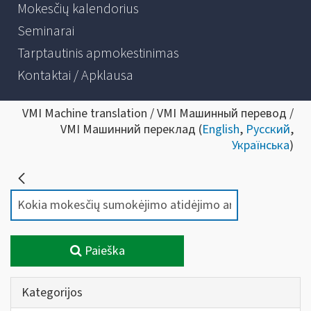
Mokesčių kalendorius
Seminarai
Tarptautinis apmokestinimas
Kontaktai / Apklausa
VMI Machine translation / VMI Машинный перевод /
VMI Машинний переклад (
English
,
Русский
,
Українська
)
Paieška
Kategorijos