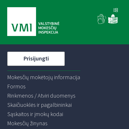
Prisijungti
Mokesčių mokėtojų informacija
Formos
Rinkmenos / Atviri duomenys
Skaičiuoklės ir pagalbininkai
Sąskaitos ir įmokų kodai
Mokesčių žinynas