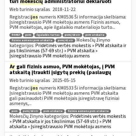
turi
mokesčių
administratoriui deklaruoti
Web turinio sąrašas
2018-11-22
Registraci
jos
numeris KM0536 Ši informacija skelbiama:
Įsiregistravusio PVM mokėtoju asmens Fizinis asmuo,
PVM mokėtojas, apie ilgalaikio materialiojo turto...
fr0457
pvm
ilgalaikis turtas
pvmį 58 str
pvm atskaita
Mokesčių žinyno
fizinio asmens pvm atskaita
pvmį 61 str
kategorijos:
Pridėtinės vertės mokestis » PVM atskaita ir
jos tikslinimas (57-69 str.) » PVM atskaita »
Įsiregistravusio PVM mokėtoju asmens
Ar
gali fizinis asmuo, PVM mokėtojas, į PVM
atskaitą įtraukti įsigytų prekių (paslaugų
Web turinio sąrašas
2025-05-15
Registraci
jos
numeris KM0533 Ši informacija skelbiama:
Įsiregistravusio PVM mokėtoju asmens PVM atskaita
gali pasinaudoti PVM mokėtojais įsiregistravę fiziniai
asmenys,...
pvm
pvmį 58 str
pvm atskaita
fizinio asmens pvm atskaita
Mokesčių žinyno kategorijos:
Pridėtinės vertės mokestis
» PVM atskaita ir jos tikslinimas (57-69 str.) » PVM
atskaita » Įsiregistravusio PVM mokėtoju asmens