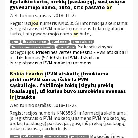
ilgalaikio turto, prekių (paslaugų), susijusių su
gyvenamojo namo, buto, kito pastato
ar
Web turinio sąrašas
2018-11-22
Registraci
jos
numeris KM0535 Ši informacija skelbiama:
Įsiregistravusio PVM mokėtoju asmens Tokio ilgalaikio
turto, kaip gyvenamojo namo
ar
buto,...
pvm
ilgalaikis turtas
pvmį 58 str
pvm atskaita
Mokesčių žinyno
fizinio asmens pvm atskaita
pvmį 61 str
kategorijos:
Pridėtinės vertės mokestis » PVM atskaita ir
jos tikslinimas (57-69 str.) » PVM atskaita »
Įsiregistravusio PVM mokėtoju asmens
Kokia
tvarka
į PVM atskaitą įtraukiama
pirkimo PVM suma, išskirta PVM
sąskaitoje...faktūroje tokių įsigytų prekių
(paslaugų), už kurias buvo sumokėtas avansas
ir
įtraukta
Web turinio sąrašas
2018-11-22
Registracijos numeris KM0556 Ši informacija skelbiama:
Įsiregistravusio PVM mokėtoju asmens PVM mokėtojas,
prekių (paslaugų) pardavėjas, gavęs iš prekių (paslaugų)
pirkėjo avansą, nuo kurio jis...
Mokesčių žinyno
pvm
reikalavimai
pvm atskaita
pvmį 64 str