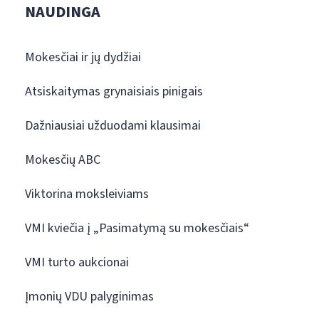
NAUDINGA
Mokesčiai ir jų dydžiai
Atsiskaitymas grynaisiais pinigais
Dažniausiai užduodami klausimai
Mokesčių ABC
Viktorina moksleiviams
VMI kviečia į „Pasimatymą su mokesčiais“
VMI turto aukcionai
Įmonių VDU palyginimas