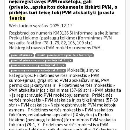
neįsiregistravęs PVM mokėtoju, gali
(privalo...apskaitos dokumente išskirti PVM, o
pirkėjas turi teisę tokį PVM atskaityti įprasta
tvarka
Web turinio sąrašas
2025-12-17
Registracijos numeris KM3136 Ši informacija skelbiama:
Prekių tiekimo (paslaugų teikimo) įforminimas PVM
sąskaita faktūra (78-1, 79, 82, 105, 109 str.)
Neįsiregistravusio PVM mokėtoju asmens PVM...
pvm išskyrimas
išskirti pvm ne pvm sąskaitoje faktūroje
pvm išskyrimas ne pvm sąskaitoje faktūroje
pvm suma ne pvm sąskaitoje faktūroje
Mokesčių žinyno
pvm sumą ne pvm sąskaitoje faktūroje
kategorijos:
Pridėtinės vertės mokestis » PVM
sumokėjimas, grąžintino PVM apskaičiavimas, PVM
permokos įskaitymas ir
Pridėtinės vertės mokestis »
PVM atskaita ir jos tikslinimas (57-69 str.) » PVM atskaita
» Įsiregistravusio PVM mokėtoju asmens
Pridėtinės
vertės mokestis » PVM atskaita ir jos tikslinimas (57-69
str.) » PVM atskaita » Neįsiregistravusio PVM mokėtoju
asmens
Pridėtinės vertės mokestis » PVM sąskaitos
faktūros, reikalavimai apskaitai (IX skyrius) » Prekių
tiekimo (paslaugų teikimo) įforminimas PVM sąskaita
faktūra (78-1, 7
Pridėtinės vertės mokestis » PVM
sąskaitos faktūros, reikalavimai apskaitai (IX skyrius) »