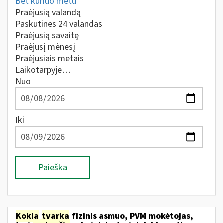
Bet kuriuo metu
Praėjusią valandą
Paskutines 24 valandas
Praėjusią savaitę
Praėjusį mėnesį
Praėjusiais metais
Laikotarpyje…
Nuo
Iki
Paieška
Kokia
tvarka
fizinis asmuo, PVM mokėtojas,