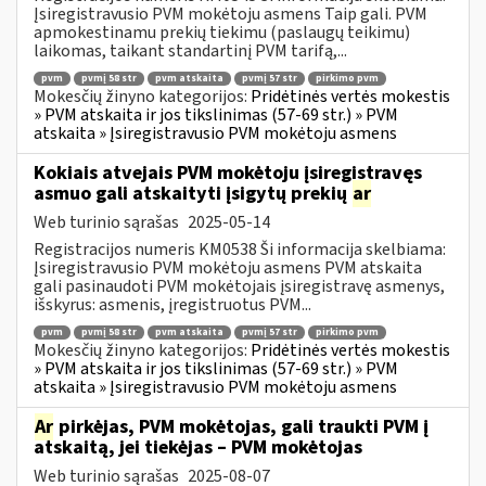
Įsiregistravusio PVM mokėtoju asmens Taip gali. PVM
apmokestinamu prekių tiekimu (paslaugų teikimu)
laikomas, taikant standartinį PVM tarifą,...
pvm
pvmį 58 str
pvm atskaita
pvmį 57 str
pirkimo pvm
Mokesčių žinyno kategorijos:
Pridėtinės vertės mokestis
» PVM atskaita ir jos tikslinimas (57-69 str.) » PVM
atskaita » Įsiregistravusio PVM mokėtoju asmens
Kokiais atvejais PVM mokėtoju įsiregistravęs
asmuo gali atskaityti įsigytų prekių
ar
Web turinio sąrašas
2025-05-14
Registracijos numeris KM0538 Ši informacija skelbiama:
Įsiregistravusio PVM mokėtoju asmens PVM atskaita
gali pasinaudoti PVM mokėtojais įsiregistravę asmenys,
išskyrus: asmenis, įregistruotus PVM...
pvm
pvmį 58 str
pvm atskaita
pvmį 57 str
pirkimo pvm
Mokesčių žinyno kategorijos:
Pridėtinės vertės mokestis
» PVM atskaita ir jos tikslinimas (57-69 str.) » PVM
atskaita » Įsiregistravusio PVM mokėtoju asmens
Ar
pirkėjas, PVM mokėtojas, gali traukti PVM į
atskaitą, jei tiekėjas – PVM mokėtojas
Web turinio sąrašas
2025-08-07