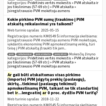
kategorijos:
Pridėtinės vertės mokestis » PVM atskaita ir
jos tikslinimas (57-69 str.) » PVM atskaita »
Įsiregistravusio PVM mokėtoju asmens
Kokie pirkimo PVM sumų įtraukimo į PVM
atskaitą reikalavimai yra taikomi?
Web turinio sąrašas
2025-05-15
Registracijos numeris KM0549 Ši informacija skelbiama:
Įsiregistravusio PVM mokėtoju asmens PVM mokėtojas,
vykdantis ekonominę PVM apmokestinamą veiklą, turi
teisę į PVM atskaitą įtraukti tik jam...
Mokesčių žinyno
pvm
reikalavimai
pvm atskaita
pvmį 64 str
kategorijos:
Pridėtinės vertės mokestis » PVM atskaita ir
jos tikslinimas (57-69 str.) » PVM atskaita »
Įsiregistravusio PVM mokėtoju asmens
Ar
gali būti atskaitomas visas pirkimo
(importo) PVM įsigytų prekių (paslaugų),
skirtų...tiekimui (paslaugų teikimui)
apmokestinamų PVM, taikant ne tik standartinį
bet
ir
...lengvatinį
ar
0 proc. dydžio PVM tarifą?
Web turinio sąrašas
2018-11-22
Registracijos numeris KM0545 Ši informacija skelbiama: