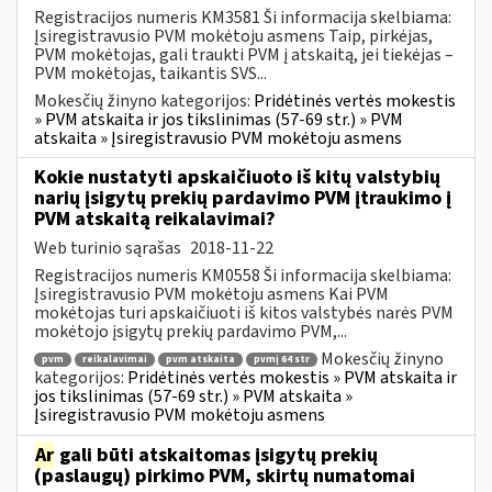
Registracijos numeris KM3581 Ši informacija skelbiama:
Įsiregistravusio PVM mokėtoju asmens Taip, pirkėjas,
PVM mokėtojas, gali traukti PVM į atskaitą, jei tiekėjas –
PVM mokėtojas, taikantis SVS...
Mokesčių žinyno kategorijos:
Pridėtinės vertės mokestis
» PVM atskaita ir jos tikslinimas (57-69 str.) » PVM
atskaita » Įsiregistravusio PVM mokėtoju asmens
Kokie nustatyti apskaičiuoto iš kitų valstybių
narių įsigytų prekių pardavimo PVM įtraukimo į
PVM atskaitą reikalavimai?
Web turinio sąrašas
2018-11-22
Registracijos numeris KM0558 Ši informacija skelbiama:
Įsiregistravusio PVM mokėtoju asmens Kai PVM
mokėtojas turi apskaičiuoti iš kitos valstybės narės PVM
mokėtojo įsigytų prekių pardavimo PVM,...
Mokesčių žinyno
pvm
reikalavimai
pvm atskaita
pvmį 64 str
kategorijos:
Pridėtinės vertės mokestis » PVM atskaita ir
jos tikslinimas (57-69 str.) » PVM atskaita »
Įsiregistravusio PVM mokėtoju asmens
Ar
gali būti atskaitomas įsigytų prekių
(paslaugų) pirkimo PVM, skirtų numatomai