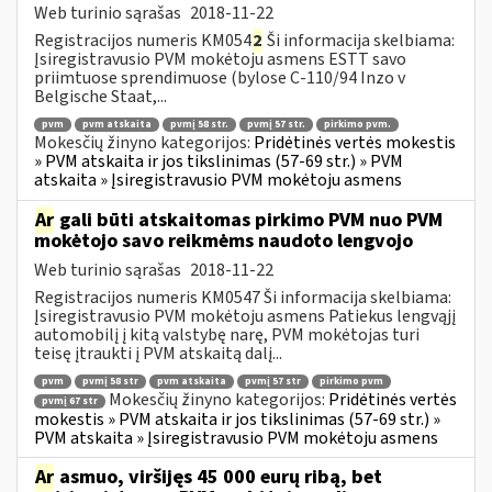
Web turinio sąrašas
2018-11-22
Registracijos numeris KM054
2
Ši informacija skelbiama:
Įsiregistravusio PVM mokėtoju asmens ESTT savo
priimtuose sprendimuose (bylose C-110/94 Inzo v
Belgische Staat,...
pvm
pvm atskaita
pvmį 58 str.
pvmį 57 str.
pirkimo pvm.
Mokesčių žinyno kategorijos:
Pridėtinės vertės mokestis
» PVM atskaita ir jos tikslinimas (57-69 str.) » PVM
atskaita » Įsiregistravusio PVM mokėtoju asmens
Ar
gali būti atskaitomas pirkimo PVM nuo PVM
mokėtojo savo reikmėms naudoto lengvojo
Web turinio sąrašas
2018-11-22
Registracijos numeris KM0547 Ši informacija skelbiama:
Įsiregistravusio PVM mokėtoju asmens Patiekus lengvąjį
automobilį į kitą valstybę narę, PVM mokėtojas turi
teisę įtraukti į PVM atskaitą dalį...
pvm
pvmį 58 str
pvm atskaita
pvmį 57 str
pirkimo pvm
Mokesčių žinyno kategorijos:
Pridėtinės vertės
pvmį 67 str
mokestis » PVM atskaita ir jos tikslinimas (57-69 str.) »
PVM atskaita » Įsiregistravusio PVM mokėtoju asmens
Ar
asmuo, viršijęs 45 000 eurų ribą, bet