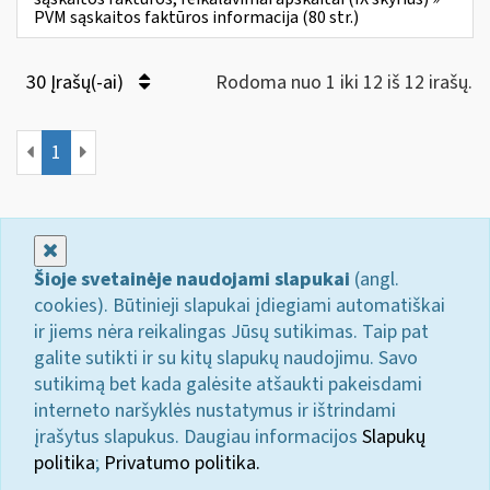
PVM sąskaitos faktūros informacija (80 str.)
30 Įrašų(-ai)
Rodoma nuo 1 iki 12 iš 12 irašų.
1
Uždaryti
Šioje svetainėje naudojami slapukai
(angl.
cookies). Būtinieji slapukai įdiegiami automatiškai
ir jiems nėra reikalingas Jūsų sutikimas. Taip pat
galite sutikti ir su kitų slapukų naudojimu. Savo
sutikimą bet kada galėsite atšaukti pakeisdami
interneto naršyklės nustatymus ir ištrindami
įrašytus slapukus. Daugiau informacijos
Slapukų
politika
;
Privatumo politika.