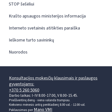
STOP šešėliui
Krašto apsaugos ministerijos informacija
Interneto svetainės atitikties paraiška
Ieškome turto savininkų
Nuorodos
Konsultacijos mokesčių klausimais ir paslaugos
gyventojams:
+370 5 260 5060
Darbo laikas: I-IV 8.00-17.00, V 8.00-15.45.
Prieššventinę dieną - viena valanda trumpiau.
Kiekvieno mėnesio antrą penktadienį 8.00 val. - 12.00 val.
Mano VMI
Paklausimas per