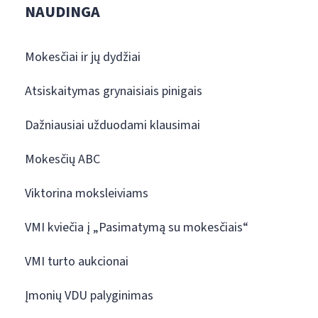
NAUDINGA
Mokesčiai ir jų dydžiai
Atsiskaitymas grynaisiais pinigais
Dažniausiai užduodami klausimai
Mokesčių ABC
Viktorina moksleiviams
VMI kviečia į „Pasimatymą su mokesčiais“
VMI turto aukcionai
Įmonių VDU palyginimas