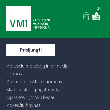
Prisijungti
Mokesčių mokėtojų informacija
Formos
Rinkmenos / Atviri duomenys
Skaičiuoklės ir pagalbininkai
Sąskaitos ir įmokų kodai
Mokesčių žinynas