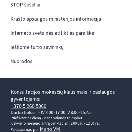
STOP šešėliui
Krašto apsaugos ministerijos informacija
Interneto svetainės atitikties paraiška
Ieškome turto savininkų
Nuorodos
Konsultacijos mokesčių klausimais ir paslaugos
gyventojams:
+370 5 260 5060
Darbo laikas: I-IV 8.00-17.00, V 8.00-15.45.
Prieššventinę dieną - viena valanda trumpiau.
Kiekvieno mėnesio antrą penktadienį 8.00 val. - 12.00 val.
Mano VMI
Paklausimas per