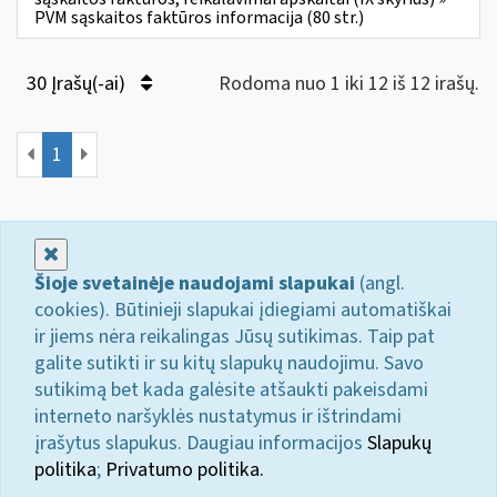
PVM sąskaitos faktūros informacija (80 str.)
30 Įrašų(-ai)
Rodoma nuo 1 iki 12 iš 12 irašų.
1
Uždaryti
Šioje svetainėje naudojami slapukai
(angl.
cookies). Būtinieji slapukai įdiegiami automatiškai
ir jiems nėra reikalingas Jūsų sutikimas. Taip pat
galite sutikti ir su kitų slapukų naudojimu. Savo
sutikimą bet kada galėsite atšaukti pakeisdami
interneto naršyklės nustatymus ir ištrindami
įrašytus slapukus. Daugiau informacijos
Slapukų
politika
;
Privatumo politika.