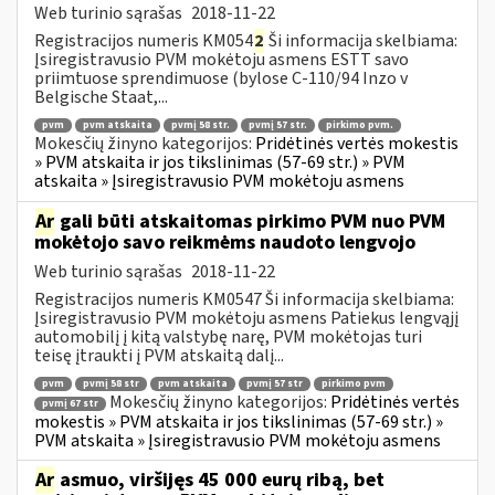
Web turinio sąrašas
2018-11-22
Registracijos numeris KM054
2
Ši informacija skelbiama:
Įsiregistravusio PVM mokėtoju asmens ESTT savo
priimtuose sprendimuose (bylose C-110/94 Inzo v
Belgische Staat,...
pvm
pvm atskaita
pvmį 58 str.
pvmį 57 str.
pirkimo pvm.
Mokesčių žinyno kategorijos:
Pridėtinės vertės mokestis
» PVM atskaita ir jos tikslinimas (57-69 str.) » PVM
atskaita » Įsiregistravusio PVM mokėtoju asmens
Ar
gali būti atskaitomas pirkimo PVM nuo PVM
mokėtojo savo reikmėms naudoto lengvojo
Web turinio sąrašas
2018-11-22
Registracijos numeris KM0547 Ši informacija skelbiama:
Įsiregistravusio PVM mokėtoju asmens Patiekus lengvąjį
automobilį į kitą valstybę narę, PVM mokėtojas turi
teisę įtraukti į PVM atskaitą dalį...
pvm
pvmį 58 str
pvm atskaita
pvmį 57 str
pirkimo pvm
Mokesčių žinyno kategorijos:
Pridėtinės vertės
pvmį 67 str
mokestis » PVM atskaita ir jos tikslinimas (57-69 str.) »
PVM atskaita » Įsiregistravusio PVM mokėtoju asmens
Ar
asmuo, viršijęs 45 000 eurų ribą, bet