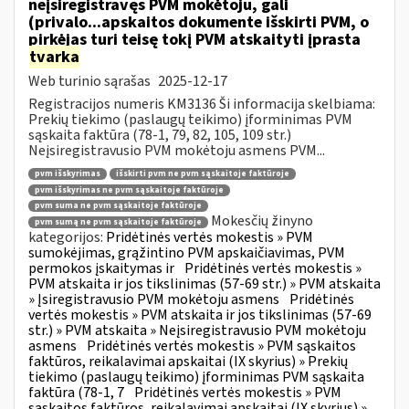
neįsiregistravęs PVM mokėtoju, gali
(privalo...apskaitos dokumente išskirti PVM, o
pirkėjas turi teisę tokį PVM atskaityti įprasta
tvarka
Web turinio sąrašas
2025-12-17
Registracijos numeris KM3136 Ši informacija skelbiama:
Prekių tiekimo (paslaugų teikimo) įforminimas PVM
sąskaita faktūra (78-1, 79, 82, 105, 109 str.)
Neįsiregistravusio PVM mokėtoju asmens PVM...
pvm išskyrimas
išskirti pvm ne pvm sąskaitoje faktūroje
pvm išskyrimas ne pvm sąskaitoje faktūroje
pvm suma ne pvm sąskaitoje faktūroje
Mokesčių žinyno
pvm sumą ne pvm sąskaitoje faktūroje
kategorijos:
Pridėtinės vertės mokestis » PVM
sumokėjimas, grąžintino PVM apskaičiavimas, PVM
permokos įskaitymas ir
Pridėtinės vertės mokestis »
PVM atskaita ir jos tikslinimas (57-69 str.) » PVM atskaita
» Įsiregistravusio PVM mokėtoju asmens
Pridėtinės
vertės mokestis » PVM atskaita ir jos tikslinimas (57-69
str.) » PVM atskaita » Neįsiregistravusio PVM mokėtoju
asmens
Pridėtinės vertės mokestis » PVM sąskaitos
faktūros, reikalavimai apskaitai (IX skyrius) » Prekių
tiekimo (paslaugų teikimo) įforminimas PVM sąskaita
faktūra (78-1, 7
Pridėtinės vertės mokestis » PVM
sąskaitos faktūros, reikalavimai apskaitai (IX skyrius) »