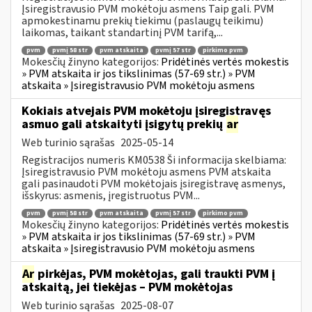
Įsiregistravusio PVM mokėtoju asmens Taip gali. PVM
apmokestinamu prekių tiekimu (paslaugų teikimu)
laikomas, taikant standartinį PVM tarifą,...
pvm
pvmį 58 str
pvm atskaita
pvmį 57 str
pirkimo pvm
Mokesčių žinyno kategorijos:
Pridėtinės vertės mokestis
» PVM atskaita ir jos tikslinimas (57-69 str.) » PVM
atskaita » Įsiregistravusio PVM mokėtoju asmens
Kokiais atvejais PVM mokėtoju įsiregistravęs
asmuo gali atskaityti įsigytų prekių
ar
Web turinio sąrašas
2025-05-14
Registracijos numeris KM0538 Ši informacija skelbiama:
Įsiregistravusio PVM mokėtoju asmens PVM atskaita
gali pasinaudoti PVM mokėtojais įsiregistravę asmenys,
išskyrus: asmenis, įregistruotus PVM...
pvm
pvmį 58 str
pvm atskaita
pvmį 57 str
pirkimo pvm
Mokesčių žinyno kategorijos:
Pridėtinės vertės mokestis
» PVM atskaita ir jos tikslinimas (57-69 str.) » PVM
atskaita » Įsiregistravusio PVM mokėtoju asmens
Ar
pirkėjas, PVM mokėtojas, gali traukti PVM į
atskaitą, jei tiekėjas – PVM mokėtojas
Web turinio sąrašas
2025-08-07