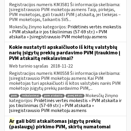
Registracijos numeris KM3581 Ši informacija skelbiama:
Įsiregistravusio PVM mokėtoju asmens Taip, pirkėjas,
PVM mokėtojas, gali traukti PVM į atskaitą, jei tiekėjas –
PVM mokėtojas, taikantis SVS...
Mokesčių žinyno kategorijos:
Pridėtinės vertės mokestis
» PVM atskaita ir jos tikslinimas (57-69 str.) » PVM
atskaita » Įsiregistravusio PVM mokėtoju asmens
Kokie nustatyti apskaičiuoto iš kitų valstybių
narių įsigytų prekių pardavimo PVM įtraukimo į
PVM atskaitą reikalavimai?
Web turinio sąrašas
2018-11-22
Registracijos numeris KM0558 Ši informacija skelbiama:
Įsiregistravusio PVM mokėtoju asmens Kai PVM
mokėtojas turi apskaičiuoti iš kitos valstybės narės PVM
mokėtojo įsigytų prekių pardavimo PVM,...
Mokesčių žinyno
pvm
reikalavimai
pvm atskaita
pvmį 64 str
kategorijos:
Pridėtinės vertės mokestis » PVM atskaita ir
jos tikslinimas (57-69 str.) » PVM atskaita »
Įsiregistravusio PVM mokėtoju asmens
Ar
gali būti atskaitomas įsigytų prekių
(paslaugų) pirkimo PVM, skirtų numatomai