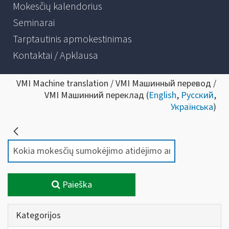
Mokesčių kalendorius
Seminarai
Tarptautinis apmokestinimas
Kontaktai / Apklausa
VMI Machine translation / VMI Машинный перевод /
VMI Машинний переклад (
English
,
Русский
,
Українська
)
Paieška
Kategorijos