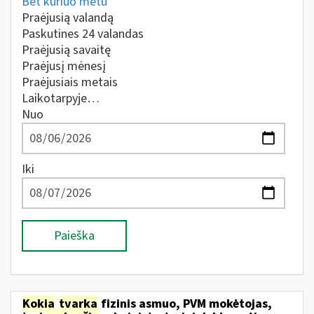
Bet kuriuo metu
Praėjusią valandą
Paskutines 24 valandas
Praėjusią savaitę
Praėjusį mėnesį
Praėjusiais metais
Laikotarpyje…
Nuo
Iki
Paieška
Kokia
tvarka
fizinis asmuo, PVM mokėtojas,