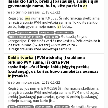
ilgalaikio turto, prekių (paslaugų), susijusių su
gyvenamojo namo, buto, kito pastato
ar
Web turinio sąrašas
2018-11-22
Registraci
jos
numeris KM0535 Ši informacija skelbiama:
Įsiregistravusio PVM mokėtoju asmens Tokio ilgalaikio
turto, kaip gyvenamojo namo
ar
buto,...
pvm
ilgalaikis turtas
pvmį 58 str
pvm atskaita
Mokesčių žinyno
fizinio asmens pvm atskaita
pvmį 61 str
kategorijos:
Pridėtinės vertės mokestis » PVM atskaita ir
jos tikslinimas (57-69 str.) » PVM atskaita »
Įsiregistravusio PVM mokėtoju asmens
Kokia
tvarka
į PVM atskaitą įtraukiama
pirkimo PVM suma, išskirta PVM
sąskaitoje...faktūroje tokių įsigytų prekių
(paslaugų), už kurias buvo sumokėtas avansas
ir
įtraukta
Web turinio sąrašas
2018-11-22
Registracijos numeris KM0556 Ši informacija skelbiama:
Įsiregistravusio PVM mokėtoju asmens PVM mokėtojas,
prekių (paslaugų) pardavėjas, gavęs iš prekių (paslaugų)
pirkėjo avansą, nuo kurio jis...
Mokesčių žinyno
pvm
reikalavimai
pvm atskaita
pvmį 64 str