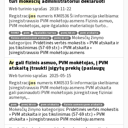
turi
mokesčių
administratoriui deklaruoti
Web turinio sąrašas
2018-11-22
Registraci
jos
numeris KM0536 Ši informacija skelbiama:
Įsiregistravusio PVM mokėtoju asmens Fizinis asmuo,
PVM mokėtojas, apie ilgalaikio materialiojo turto...
fr0457
pvm
ilgalaikis turtas
pvmį 58 str
pvm atskaita
Mokesčių žinyno
fizinio asmens pvm atskaita
pvmį 61 str
kategorijos:
Pridėtinės vertės mokestis » PVM atskaita ir
jos tikslinimas (57-69 str.) » PVM atskaita »
Įsiregistravusio PVM mokėtoju asmens
Ar
gali fizinis asmuo, PVM mokėtojas, į PVM
atskaitą įtraukti įsigytų prekių (paslaugų
Web turinio sąrašas
2025-05-15
Registraci
jos
numeris KM0533 Ši informacija skelbiama:
Įsiregistravusio PVM mokėtoju asmens PVM atskaita
gali pasinaudoti PVM mokėtojais įsiregistravę fiziniai
asmenys,...
pvm
pvmį 58 str
pvm atskaita
fizinio asmens pvm atskaita
Mokesčių žinyno kategorijos:
Pridėtinės vertės mokestis
» PVM atskaita ir jos tikslinimas (57-69 str.) » PVM
atskaita » Įsiregistravusio PVM mokėtoju asmens