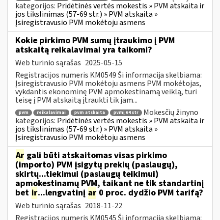
kategorijos:
Pridėtinės vertės mokestis » PVM atskaita ir
jos tikslinimas (57-69 str.) » PVM atskaita »
Įsiregistravusio PVM mokėtoju asmens
Kokie pirkimo PVM sumų įtraukimo į PVM
atskaitą reikalavimai yra taikomi?
Web turinio sąrašas
2025-05-15
Registracijos numeris KM0549 Ši informacija skelbiama:
Įsiregistravusio PVM mokėtoju asmens PVM mokėtojas,
vykdantis ekonominę PVM apmokestinamą veiklą, turi
teisę į PVM atskaitą įtraukti tik jam...
Mokesčių žinyno
pvm
reikalavimai
pvm atskaita
pvmį 64 str
kategorijos:
Pridėtinės vertės mokestis » PVM atskaita ir
jos tikslinimas (57-69 str.) » PVM atskaita »
Įsiregistravusio PVM mokėtoju asmens
Ar
gali būti atskaitomas visas pirkimo
(importo) PVM įsigytų prekių (paslaugų),
skirtų...tiekimui (paslaugų teikimui)
apmokestinamų PVM, taikant ne tik standartinį
bet
ir
...lengvatinį
ar
0 proc. dydžio PVM tarifą?
Web turinio sąrašas
2018-11-22
Registracijos numeris KM0545 Ši informacija skelbiama: