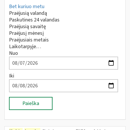
Bet kuriuo metu
Praėjusią valandą
Paskutines 24 valandas
Praėjusią savaitę
Praėjusį mėnesį
Praėjusiais metais
Laikotarpyje…
Nuo
Iki
Paieška