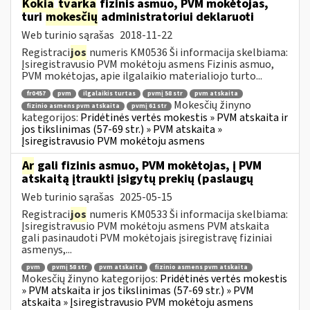
Kokia
tvarka
fizinis asmuo, PVM mokėtojas,
turi
mokesčių
administratoriui deklaruoti
Web turinio sąrašas
2018-11-22
Registraci
jos
numeris KM0536 Ši informacija skelbiama:
Įsiregistravusio PVM mokėtoju asmens Fizinis asmuo,
PVM mokėtojas, apie ilgalaikio materialiojo turto...
fr0457
pvm
ilgalaikis turtas
pvmį 58 str
pvm atskaita
Mokesčių žinyno
fizinio asmens pvm atskaita
pvmį 61 str
kategorijos:
Pridėtinės vertės mokestis » PVM atskaita ir
jos tikslinimas (57-69 str.) » PVM atskaita »
Įsiregistravusio PVM mokėtoju asmens
Ar
gali fizinis asmuo, PVM mokėtojas, į PVM
atskaitą įtraukti įsigytų prekių (paslaugų
Web turinio sąrašas
2025-05-15
Registraci
jos
numeris KM0533 Ši informacija skelbiama:
Įsiregistravusio PVM mokėtoju asmens PVM atskaita
gali pasinaudoti PVM mokėtojais įsiregistravę fiziniai
asmenys,...
pvm
pvmį 58 str
pvm atskaita
fizinio asmens pvm atskaita
Mokesčių žinyno kategorijos:
Pridėtinės vertės mokestis
» PVM atskaita ir jos tikslinimas (57-69 str.) » PVM
atskaita » Įsiregistravusio PVM mokėtoju asmens