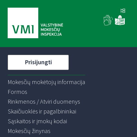
Prisijungti
Mokesčių mokėtojų informacija
Formos
Rinkmenos / Atviri duomenys
Skaičiuoklės ir pagalbininkai
Sąskaitos ir įmokų kodai
Mokesčių žinynas