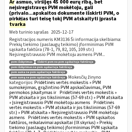
Ar
asmuo, viršijęs 45 000 eurų ribą, bet
neįsiregistravęs PVM mokėtoju, gali
(privalo...apskaitos dokumente išskirti PVM, o
pirkėjas turi teisę tokį PVM atskaityti įprasta
tvarka
Web turinio sąrašas
2025-12-17
Registracijos numeris KM3136 Ši informacija skelbiama:
Prekių tiekimo (paslaugų teikimo) įforminimas PVM
sąskaita faktūra (78-1, 79, 82, 105, 109 str.)
Neįsiregistravusio PVM mokėtoju asmens PVM...
pvm išskyrimas
išskirti pvm ne pvm sąskaitoje faktūroje
pvm išskyrimas ne pvm sąskaitoje faktūroje
pvm suma ne pvm sąskaitoje faktūroje
Mokesčių žinyno
pvm sumą ne pvm sąskaitoje faktūroje
kategorijos:
Pridėtinės vertės mokestis » PVM
sumokėjimas, grąžintino PVM apskaičiavimas, PVM
permokos įskaitymas ir
Pridėtinės vertės mokestis »
PVM atskaita ir jos tikslinimas (57-69 str.) » PVM atskaita
» Įsiregistravusio PVM mokėtoju asmens
Pridėtinės
vertės mokestis » PVM atskaita ir jos tikslinimas (57-69
str.) » PVM atskaita » Neįsiregistravusio PVM mokėtoju
asmens
Pridėtinės vertės mokestis » PVM sąskaitos
faktūros, reikalavimai apskaitai (IX skyrius) » Prekių
tiekimo (paslaugų teikimo) įforminimas PVM sąskaita