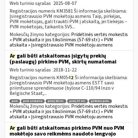
Web turinio sąrašas
2025-08-07
Registracijos numeris KM3581 Ši informacija skelbiama:
Įsiregistravusio PVM mokėtoju asmens Taip, pirkėjas,
PVM mokėtojas, gali traukti PVM į atskaitą, jei tiekėjas –
PVM mokėtojas, taikantis SVS...
Mokesčių žinyno kategorijos:
Pridėtinės vertės mokestis
» PVM atskaita ir jos tikslinimas (57-69 str.) » PVM
atskaita » Įsiregistravusio PVM mokėtoju asmens
Ar
gali būti atskaitomas įsigytų prekių
(paslaugų) pirkimo PVM, skirtų numatomai
Web turinio sąrašas
2018-11-22
Registracijos numeris KM054
2
Ši informacija skelbiama:
Įsiregistravusio PVM mokėtoju asmens ESTT savo
priimtuose sprendimuose (bylose C-110/94 Inzo v
Belgische Staat,...
pvm
pvm atskaita
pvmį 58 str.
pvmį 57 str.
pirkimo pvm.
Mokesčių žinyno kategorijos:
Pridėtinės vertės mokestis
» PVM atskaita ir jos tikslinimas (57-69 str.) » PVM
atskaita » Įsiregistravusio PVM mokėtoju asmens
Ar
gali būti atskaitomas pirkimo PVM nuo PVM
mokėtojo savo reikmėms naudoto lengvojo