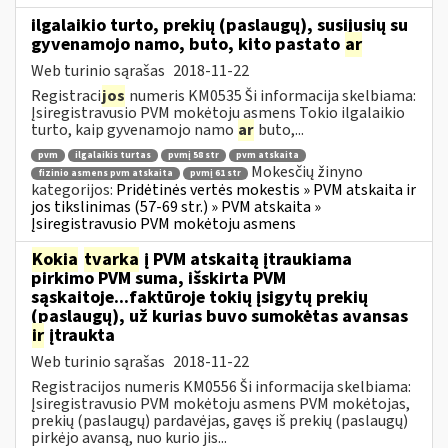
ilgalaikio turto, prekių (paslaugų), susijusių su
gyvenamojo namo, buto, kito pastato
ar
Web turinio sąrašas
2018-11-22
Registraci
jos
numeris KM0535 Ši informacija skelbiama:
Įsiregistravusio PVM mokėtoju asmens Tokio ilgalaikio
turto, kaip gyvenamojo namo
ar
buto,...
pvm
ilgalaikis turtas
pvmį 58 str
pvm atskaita
Mokesčių žinyno
fizinio asmens pvm atskaita
pvmį 61 str
kategorijos:
Pridėtinės vertės mokestis » PVM atskaita ir
jos tikslinimas (57-69 str.) » PVM atskaita »
Įsiregistravusio PVM mokėtoju asmens
Kokia
tvarka
į PVM atskaitą įtraukiama
pirkimo PVM suma, išskirta PVM
sąskaitoje...faktūroje tokių įsigytų prekių
(paslaugų), už kurias buvo sumokėtas avansas
ir
įtraukta
Web turinio sąrašas
2018-11-22
Registracijos numeris KM0556 Ši informacija skelbiama:
Įsiregistravusio PVM mokėtoju asmens PVM mokėtojas,
prekių (paslaugų) pardavėjas, gavęs iš prekių (paslaugų)
pirkėjo avansą, nuo kurio jis...