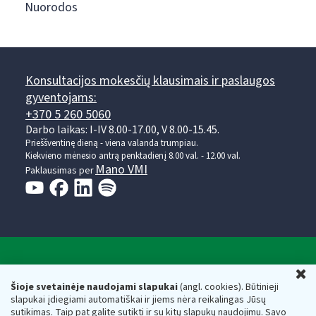
Nuorodos
Konsultacijos mokesčių klausimais ir paslaugos
gyventojams:
+370 5 260 5060
Darbo laikas: I-IV 8.00-17.00, V 8.00-15.45.
Prieššventinę dieną - viena valanda trumpiau.
Kiekvieno mėnesio antrą penktadienį 8.00 val. - 12.00 val.
Mano VMI
Paklausimas per
Valstybinė mokesčių inspekcija prie Lietuvos
U
Respublikos finansų ministerijos
Šioje svetainėje naudojami slapukai
(angl. cookies). Būtinieji
slapukai įdiegiami automatiškai ir jiems nėra reikalingas Jūsų
Biudžetinė įstaiga. Juridinio asmens kodas — 188659752,
sutikimas. Taip pat galite sutikti ir su kitų slapukų naudojimu. Savo