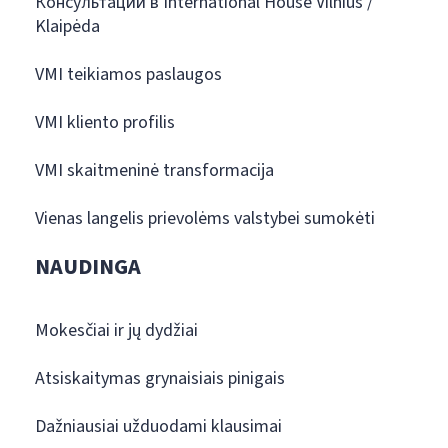
Консультации в International House Vilnius /
Klaipėda
VMI teikiamos paslaugos
VMI kliento profilis
VMI skaitmeninė transformacija
Vienas langelis prievolėms valstybei sumokėti
NAUDINGA
Mokesčiai ir jų dydžiai
Atsiskaitymas grynaisiais pinigais
Dažniausiai užduodami klausimai