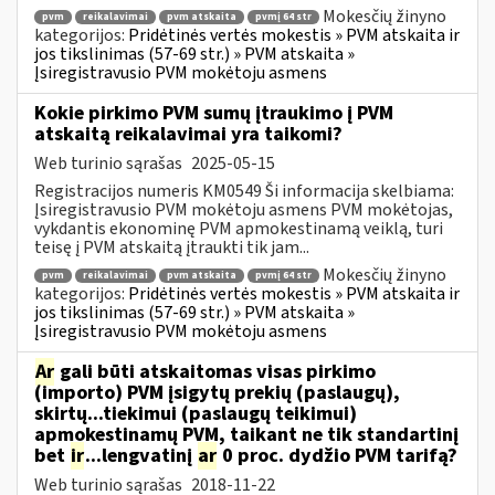
Mokesčių žinyno
pvm
reikalavimai
pvm atskaita
pvmį 64 str
kategorijos:
Pridėtinės vertės mokestis » PVM atskaita ir
jos tikslinimas (57-69 str.) » PVM atskaita »
Įsiregistravusio PVM mokėtoju asmens
Kokie pirkimo PVM sumų įtraukimo į PVM
atskaitą reikalavimai yra taikomi?
Web turinio sąrašas
2025-05-15
Registracijos numeris KM0549 Ši informacija skelbiama:
Įsiregistravusio PVM mokėtoju asmens PVM mokėtojas,
vykdantis ekonominę PVM apmokestinamą veiklą, turi
teisę į PVM atskaitą įtraukti tik jam...
Mokesčių žinyno
pvm
reikalavimai
pvm atskaita
pvmį 64 str
kategorijos:
Pridėtinės vertės mokestis » PVM atskaita ir
jos tikslinimas (57-69 str.) » PVM atskaita »
Įsiregistravusio PVM mokėtoju asmens
Ar
gali būti atskaitomas visas pirkimo
(importo) PVM įsigytų prekių (paslaugų),
skirtų...tiekimui (paslaugų teikimui)
apmokestinamų PVM, taikant ne tik standartinį
bet
ir
...lengvatinį
ar
0 proc. dydžio PVM tarifą?
Web turinio sąrašas
2018-11-22