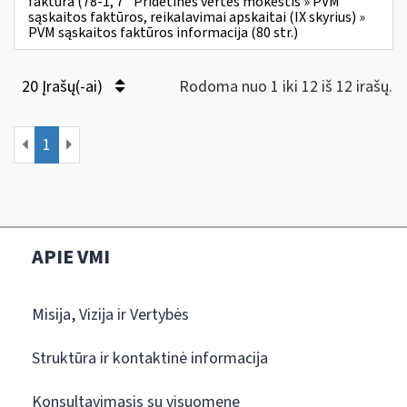
faktūra (78-1, 7
Pridėtinės vertės mokestis » PVM
sąskaitos faktūros, reikalavimai apskaitai (IX skyrius) »
PVM sąskaitos faktūros informacija (80 str.)
20 Įrašų(-ai)
Rodoma nuo 1 iki 12 iš 12 irašų.
1
APIE VMI
Misija, Vizija ir Vertybės
Struktūra ir kontaktinė informacija
Konsultavimasis su visuomene