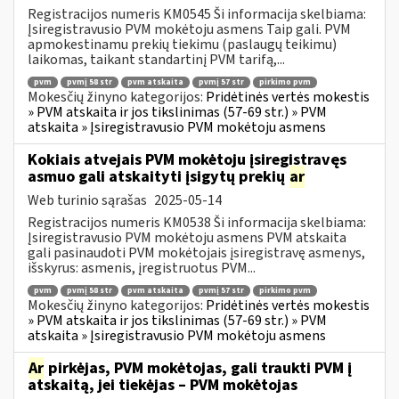
Registracijos numeris KM0545 Ši informacija skelbiama:
Įsiregistravusio PVM mokėtoju asmens Taip gali. PVM
apmokestinamu prekių tiekimu (paslaugų teikimu)
laikomas, taikant standartinį PVM tarifą,...
pvm
pvmį 58 str
pvm atskaita
pvmį 57 str
pirkimo pvm
Mokesčių žinyno kategorijos:
Pridėtinės vertės mokestis
» PVM atskaita ir jos tikslinimas (57-69 str.) » PVM
atskaita » Įsiregistravusio PVM mokėtoju asmens
Kokiais atvejais PVM mokėtoju įsiregistravęs
asmuo gali atskaityti įsigytų prekių
ar
Web turinio sąrašas
2025-05-14
Registracijos numeris KM0538 Ši informacija skelbiama:
Įsiregistravusio PVM mokėtoju asmens PVM atskaita
gali pasinaudoti PVM mokėtojais įsiregistravę asmenys,
išskyrus: asmenis, įregistruotus PVM...
pvm
pvmį 58 str
pvm atskaita
pvmį 57 str
pirkimo pvm
Mokesčių žinyno kategorijos:
Pridėtinės vertės mokestis
» PVM atskaita ir jos tikslinimas (57-69 str.) » PVM
atskaita » Įsiregistravusio PVM mokėtoju asmens
Ar
pirkėjas, PVM mokėtojas, gali traukti PVM į
atskaitą, jei tiekėjas – PVM mokėtojas