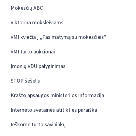
Mokesčių ABC
Viktorina moksleiviams
VMI kviečia į „Pasimatymą su mokesčiais“
VMI turto aukcionai
Įmonių VDU palyginimas
STOP šešėliui
Krašto apsaugos ministerijos informacija
Interneto svetainės atitikties paraiška
Ieškome turto savininkų