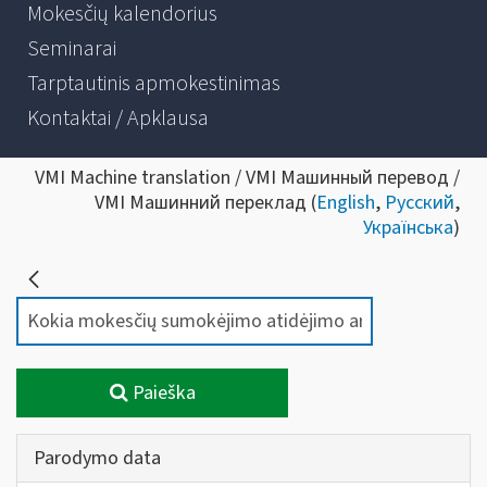
Mokesčių kalendorius
Seminarai
Tarptautinis apmokestinimas
Kontaktai / Apklausa
VMI Machine translation / VMI Машинный перевод /
VMI Машинний переклад (
English
,
Русский
,
Українська
)
Paieška
Parodymo data