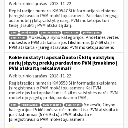
Web turinio sąrašas
2018-11-22
Registracijos numeris KM0547 Ši informacija skelbiama:
Įsiregistravusio PVM mokėtoju asmens Patiekus lengvąjį
automobilį į kitą valstybę narę, PVM mokėtojas turi
teisę įtraukti į PVM atskaitą dalį...
pvm
pvmį 58 str
pvm atskaita
pvmį 57 str
pirkimo pvm
Mokesčių žinyno kategorijos:
Pridėtinės vertės
pvmį 67 str
mokestis » PVM atskaita ir jos tikslinimas (57-69 str.) »
PVM atskaita » Įsiregistravusio PVM mokėtoju asmens
Kokie nustatyti apskaičiuoto iš kitų valstybių
narių įsigytų prekių pardavimo PVM įtraukimo į
PVM atskaitą reikalavimai?
Web turinio sąrašas
2018-11-22
Registracijos numeris KM0558 Ši informacija skelbiama:
Įsiregistravusio PVM mokėtoju asmens Kai PVM
mokėtojas turi apskaičiuoti iš kitos valstybės narės PVM
mokėtojo įsigytų prekių pardavimo PVM,...
Mokesčių žinyno
pvm
reikalavimai
pvm atskaita
pvmį 64 str
kategorijos:
Pridėtinės vertės mokestis » PVM atskaita ir
jos tikslinimas (57-69 str.) » PVM atskaita »
Įsiregistravusio PVM mokėtoju asmens