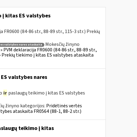
į kitas ES valstybes
R0600 (84-86 str., 88-89 str., 115-3 str.) Prekių
Mokesčių žinyno
s es valstybes nares ataskaita
 PVM deklaracija FR0600 (84-86 str., 88-89 str.,
 Prekių tiekimo į kitas ES valstybes ataskaita
 ES valstybes nares
mo
ir
paslaugų teikimo į kitas ES valstybes
ių žinyno kategorijos:
Pridėtinės vertės
tybes ataskaita FR0564 (88-1, 88-2 str.)
slaugų teikimo į kitas