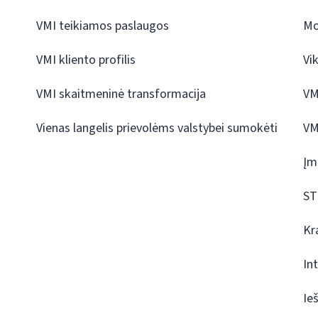
VMI teikiamos paslaugos
Mo
VMI kliento profilis
Vi
VMI skaitmeninė transformacija
VM
Vienas langelis prievolėms valstybei sumokėti
VM
Įm
ST
Kr
In
Ie