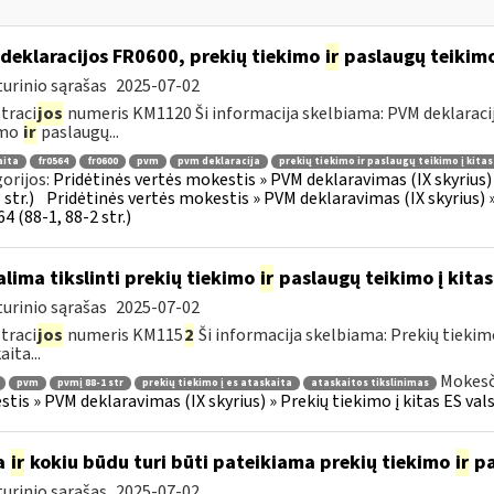
deklaracijos FR0600, prekių tiekimo
ir
paslaugų teikimo 
urinio sąrašas
2025-07-02
traci
jos
numeris KM1120 Ši informacija skelbiama: PVM deklaracija F
imo
ir
paslaugų...
aita
fr0564
fr0600
pvm
pvm deklaracija
prekių tiekimo ir paslaugų teikimo į kita
orijos:
Pridėtinės vertės mokestis » PVM deklaravimas (IX skyrius) »
str.)
Pridėtinės vertės mokestis » PVM deklaravimas (IX skyrius) »
4 (88-1, 88-2 str.)
lima tikslinti prekių tiekimo
ir
paslaugų teikimo į kitas
urinio sąrašas
2025-07-02
traci
jos
numeris KM115
2
Ši informacija skelbiama: Prekių tieki
ita...
Mokesč
pvm
pvmį 88-1 str
prekių tiekimo į es ataskaita
ataskaitos tikslinimas
tis » PVM deklaravimas (IX skyrius) » Prekių tiekimo į kitas ES vals
a
ir
kokiu būdu turi būti pateikiama prekių tiekimo
ir
pa
urinio sąrašas
2025-07-02