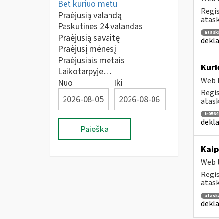
Bet kuriuo metu
Regis
Praėjusią valandą
atask
Paskutines 24 valandas
atask
Praėjusią savaitę
dekla
Praėjusį mėnesį
Praėjusiais metais
Kuri
Laikotarpyje…
Web t
Nuo
Iki
Regis
atask
fr0564
dekla
Paieška
Kaip
Web t
Regis
atask
atask
dekla