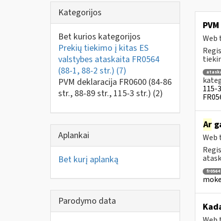
Kategorijos
PVM 
Bet kurios kategorijos
Web t
Prekių tiekimo į kitas ES
Regis
valstybes ataskaita FR0564
tiek
(88-1, 88-2 str.)
(7)
atask
kateg
PVM deklaracija FR0600 (84-86
115-3 
str., 88-89 str., 115-3 str.)
(2)
FR056
Ar
ga
Aplankai
Web t
Regis
ataska
Bet kurį aplanką
fr0564
mokes
Parodymo data
Kad
Web t