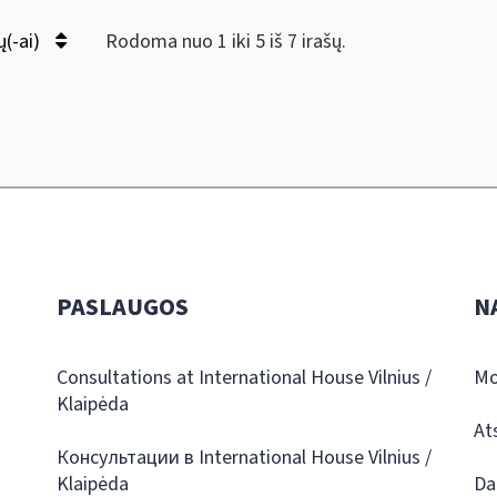
ų(-ai)
Rodoma nuo 1 iki 5 iš 7 irašų.
PASLAUGOS
N
Consultations at International House Vilnius /
Mo
Klaipėda
At
Консультации в International House Vilnius /
Klaipėda
Da