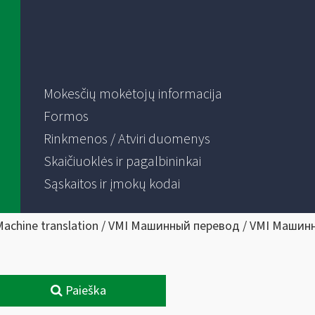
Mokesčių mokėtojų informacija
Formos
Rinkmenos / Atviri duomenys
Skaičiuoklės ir pagalbininkai
Sąskaitos ir įmokų kodai
Machine translation / VMI Машинный перевод / VMI Машин
Paieška