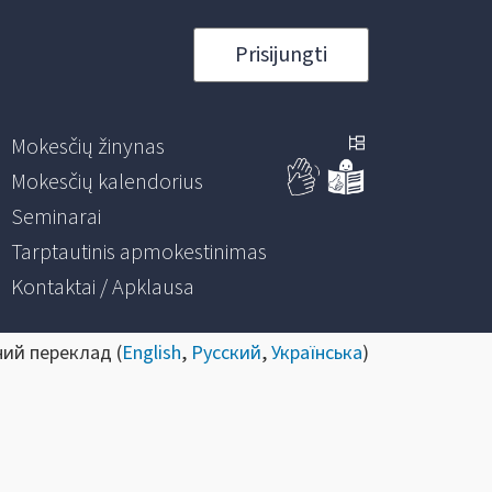
Prisijungti
Mokesčių žinynas
Mokesčių kalendorius
Seminarai
Tarptautinis apmokestinimas
Kontaktai / Apklausa
ний переклад (
English
,
Русский
,
Українська
)