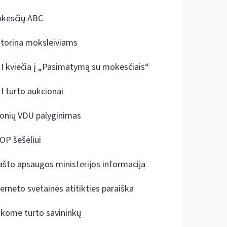
kesčių ABC
ktorina moksleiviams
I kviečia į „Pasimatymą su mokesčiais“
I turto aukcionai
onių VDU palyginimas
OP šešėliui
ašto apsaugos ministerijos informacija
terneto svetainės atitikties paraiška
škome turto savininkų