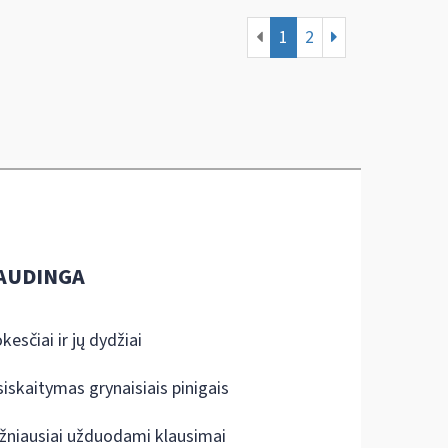
1
2
AUDINGA
kesčiai ir jų dydžiai
siskaitymas grynaisiais pinigais
žniausiai užduodami klausimai