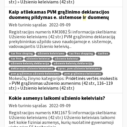
str.) » Užsienio keleiviams (42 str.)
Kaip atliekamas PVM grąžinimo deklaracijos
duomenų pildymas e. sistemose
ir
duomenų
Web turinio sąrašas
2022-09-09
Registracijos numeris KM3082 Ši informacija skelbiama:
Užsienio keleiviams (42 str.) PVM grąžinimo deklaraciją
prekybininkas užpildo savo naudojamoje e. sistemoje,
vadovaujantis Užsienio keleivių...
tax free shoping
užsienio keleiviams
tax free shopping
taxfree
tax free
užsienio keleiviai
užsienio keleiviui
užsienio keleivių deklaracija
užsienio keleivių deklaracijų
deklaracija užsienio keleiviams
0 proc. pvm užsienio keleiviams
pvm grąžinimas užsienio keleiviams
pvm grąžinimas keleiviams
Mokesčių žinyno kategorijos:
Pridėtinės vertės mokestis
» PVM grąžinimas užsienio asmenims (42 str., 116–119
str.) » Užsienio keleiviams (42 str.)
Kokie asmenys laikomi užsienio keleiviais?
Web turinio sąrašas
2022-09-09
Registracijos numeris KM1167 Ši informacija skelbiama:
Užsienio keleiviams (42 str.) Užsienio keleiviais laikomi
bet kokie fiziniai asmenys, kurių nuolatinė gyvenamoji