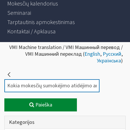
Mokesčių kalendorius
Seminarai
Tarptautinis apmokestinimas
Kontaktai / Apklausa
VMI Machine translation / VMI Машинный перевод /
VMI Машинний переклад (
English
,
Русский
,
Українська
)
Paieška
Kategorijos