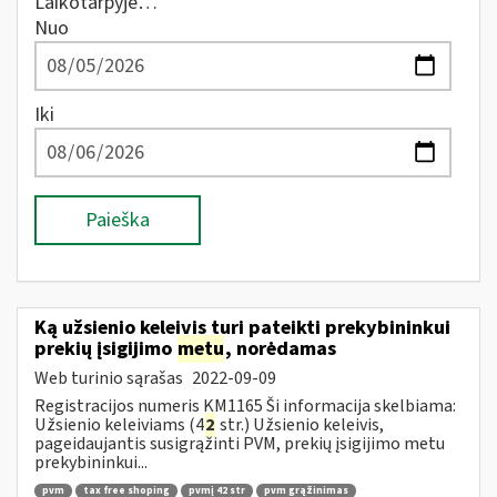
Laikotarpyje…
Nuo
Iki
Paieška
Ką užsienio keleivis turi pateikti prekybininkui
prekių įsigijimo
metu
, norėdamas
Web turinio sąrašas
2022-09-09
Registracijos numeris KM1165 Ši informacija skelbiama:
Užsienio keleiviams (4
2
str.) Užsienio keleivis,
pageidaujantis susigrąžinti PVM, prekių įsigijimo metu
prekybininkui...
pvm
tax free shoping
pvmį 42 str
pvm grąžinimas