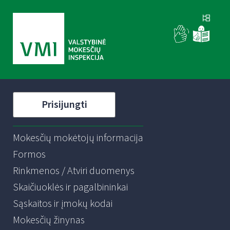
Prisijungti
Mokesčių mokėtojų informacija
Formos
Rinkmenos / Atviri duomenys
Skaičiuoklės ir pagalbininkai
Sąskaitos ir įmokų kodai
Mokesčių žinynas