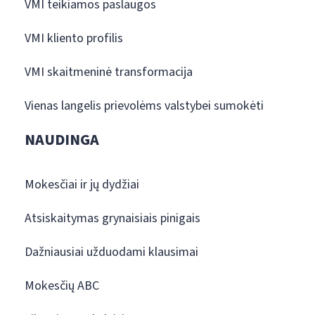
VMI teikiamos paslaugos
VMI kliento profilis
VMI skaitmeninė transformacija
Vienas langelis prievolėms valstybei sumokėti
NAUDINGA
Mokesčiai ir jų dydžiai
Atsiskaitymas grynaisiais pinigais
Dažniausiai užduodami klausimai
Mokesčių ABC