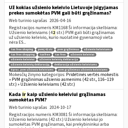
Už kokias užsienio keleivio Lietuvoje įsigyjamas
prekes sumokėtas PVM gali būti grąžinamas?
Web turinio sąrašas
2026-04-16
Registracijos numeris KM1168 Ši informacija skelbiama:
Užsienio keleiviams (4
2
str.) PVM gali būti grąžinamas
už užsienio keleivio, kurio nuolatinė gyvenamoji vieta
nėra ES...
tax free shoping
pvmį 42 str
pvm grąžinimas
užsienio keleiviams
tax free shopping
taxfree
tax free
užsienio keleiviai
užsienio keleiviui
užsienio keleivių deklaracija
užsienio keleivių deklaracijų
deklaracija užsienio keleiviams
0 proc. pvm užsienio keleiviams
pvm grąžinimas užsienio keleiviams
Mokesčių žinyno kategorijos:
Pridėtinės vertės mokestis
» PVM grąžinimas užsienio asmenims (42 str., 116–119
str.) » Užsienio keleiviams (42 str.)
Kada
ir
kaip užsienio keleiviui grąžinamas
sumokėtas PVM?
Web turinio sąrašas
2024-10-17
Registracijos numeris KM3081 Ši informacija skelbiama:
Užsienio keleiviams (42 str.) Užsienio keleiviui jo
sumokėtas PVM grąžinamas, kai prekybininkui arba