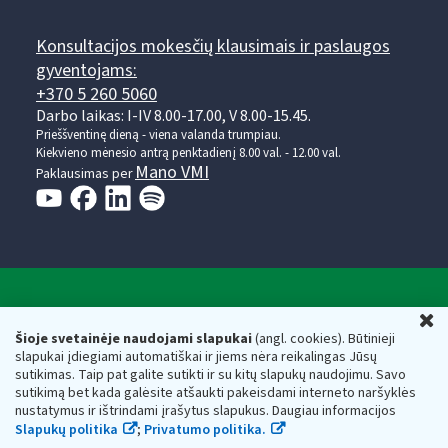
Konsultacijos mokesčių klausimais ir paslaugos
gyventojams:
+370 5 260 5060
Darbo laikas: I-IV 8.00-17.00, V 8.00-15.45.
Prieššventinę dieną - viena valanda trumpiau.
Kiekvieno mėnesio antrą penktadienį 8.00 val. - 12.00 val.
Mano VMI
Paklausimas per
Valstybinė mokesčių inspekcija prie Lietuvos
U
Respublikos finansų ministerijos
Šioje svetainėje naudojami slapukai
(angl. cookies). Būtinieji
slapukai įdiegiami automatiškai ir jiems nėra reikalingas Jūsų
Biudžetinė įstaiga. Juridinio asmens kodas — 188659752,
sutikimas. Taip pat galite sutikti ir su kitų slapukų naudojimu. Savo
adresas: Vasario 16-osios g. 14, 01107 Vilnius, Lietuva, el.paštas:
sutikimą bet kada galėsite atšaukti pakeisdami interneto naršyklės
vmi@vmi.lt
, E. pristatymo dėžutės adresas 188659752
nustatymus ir ištrindami įrašytus slapukus. Daugiau informacijos
Duomenys apie Valstybinę mokesčių inspekciją prie Lietuvos
Slapukų politika
;
Privatumo politika.
Respublikos finansų ministerijos kaupiami ir saugomi Juridinių