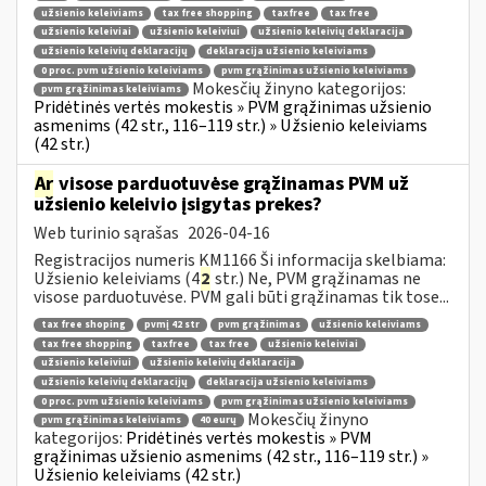
užsienio keleiviams
tax free shopping
taxfree
tax free
užsienio keleiviai
užsienio keleiviui
užsienio keleivių deklaracija
užsienio keleivių deklaracijų
deklaracija užsienio keleiviams
0 proc. pvm užsienio keleiviams
pvm grąžinimas užsienio keleiviams
Mokesčių žinyno kategorijos:
pvm grąžinimas keleiviams
Pridėtinės vertės mokestis » PVM grąžinimas užsienio
asmenims (42 str., 116–119 str.) » Užsienio keleiviams
(42 str.)
Ar
visose parduotuvėse grąžinamas PVM už
užsienio keleivio įsigytas prekes?
Web turinio sąrašas
2026-04-16
Registracijos numeris KM1166 Ši informacija skelbiama:
Užsienio keleiviams (4
2
str.) Ne, PVM grąžinamas ne
visose parduotuvėse. PVM gali būti grąžinamas tik tose...
tax free shoping
pvmį 42 str
pvm grąžinimas
užsienio keleiviams
tax free shopping
taxfree
tax free
užsienio keleiviai
užsienio keleiviui
užsienio keleivių deklaracija
užsienio keleivių deklaracijų
deklaracija užsienio keleiviams
0 proc. pvm užsienio keleiviams
pvm grąžinimas užsienio keleiviams
Mokesčių žinyno
pvm grąžinimas keleiviams
40 eurų
kategorijos:
Pridėtinės vertės mokestis » PVM
grąžinimas užsienio asmenims (42 str., 116–119 str.) »
Užsienio keleiviams (42 str.)