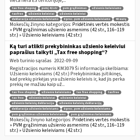
vieta nėra ES teritorijoje,...
tax free shoping
pvmį 42 str
pvm grąžinimas
užsienio keleiviams
taxfree
užsienio keleiviai
užsienio keleiviui
deklaracija užsienio keleiviams
0 proc. pvm užsienio keleiviams
40 eurų
Mokesčių žinyno kategorijos:
Pridėtinės vertės mokestis
» PVM grąžinimas užsienio asmenims (42 str., 116–119
str.) » Užsienio keleiviams (42 str.)
Ką turi atlikti prekybininkas užsienio keleiviui
paprašius taikyti „Tax free shopping“?
Web turinio sąrašas
2022-09-09
Registracijos numeris KM3079 Ši informacija skelbiama:
Užsienio keleiviams (42 str.) Prekybininkas įsitikinęs,
kad prekių pirkėjas yra užsienio keleivis ir, kad jis perka
prekių ne mažiau kaip už...
tax free shoping
užsienio keleiviams
tax free shopping
taxfree
tax free
užsienio keleiviai
užsienio keleiviui
užsienio keleivių deklaracija
užsienio keleivių deklaracijų
deklaracija užsienio keleiviams
0 proc. pvm užsienio keleiviams
pvm grąžinimas užsienio keleiviams
pvm grąžinimas keleiviams
Mokesčių žinyno kategorijos:
Pridėtinės vertės mokestis
» PVM grąžinimas užsienio asmenims (42 str., 116–119
str.) » Užsienio keleiviams (42 str.)