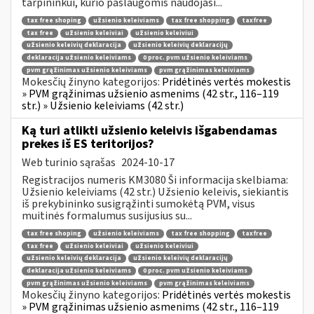
tarpininkui, kurio paslaugomis naudojasi...
tax free shoping
užsienio keleiviams
tax free shopping
taxfree
tax free
užsienio keleiviai
užsienio keleiviui
užsienio keleivių deklaracija
užsienio keleivių deklaracijų
deklaracija užsienio keleiviams
0 proc. pvm užsienio keleiviams
pvm grąžinimas užsienio keleiviams
pvm grąžinimas keleiviams
Mokesčių žinyno kategorijos:
Pridėtinės vertės mokestis
» PVM grąžinimas užsienio asmenims (42 str., 116–119
str.) » Užsienio keleiviams (42 str.)
Ką turi atlikti užsienio keleivis išgabendamas
prekes iš ES teritorijos?
Web turinio sąrašas
2024-10-17
Registracijos numeris KM3080 Ši informacija skelbiama:
Užsienio keleiviams (42 str.) Užsienio keleivis, siekiantis
iš prekybininko susigrąžinti sumokėtą PVM, visus
muitinės formalumus susijusius su...
tax free shoping
užsienio keleiviams
tax free shopping
taxfree
tax free
užsienio keleiviai
užsienio keleiviui
užsienio keleivių deklaracija
užsienio keleivių deklaracijų
deklaracija užsienio keleiviams
0 proc. pvm užsienio keleiviams
pvm grąžinimas užsienio keleiviams
pvm grąžinimas keleiviams
Mokesčių žinyno kategorijos:
Pridėtinės vertės mokestis
» PVM grąžinimas užsienio asmenims (42 str., 116–119