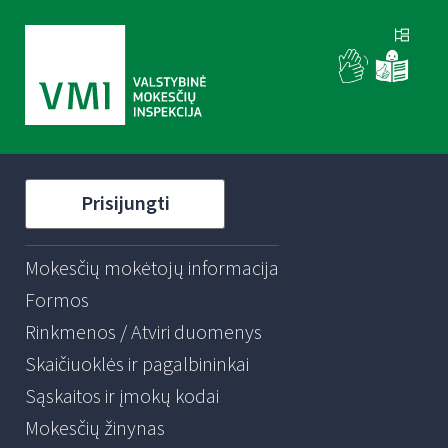
Prisijungti
Mokesčių mokėtojų informacija
Formos
Rinkmenos / Atviri duomenys
Skaičiuoklės ir pagalbininkai
Sąskaitos ir įmokų kodai
Mokesčių žinynas