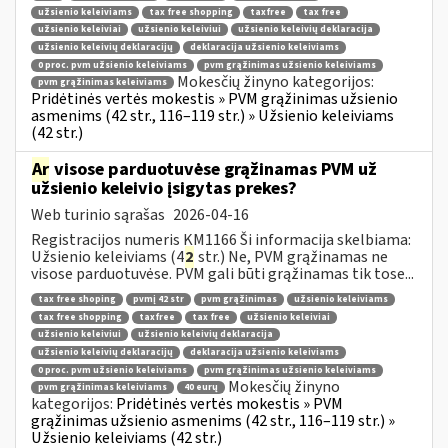
užsienio keleiviams
tax free shopping
taxfree
tax free
užsienio keleiviai
užsienio keleiviui
užsienio keleivių deklaracija
užsienio keleivių deklaracijų
deklaracija užsienio keleiviams
0 proc. pvm užsienio keleiviams
pvm grąžinimas užsienio keleiviams
Mokesčių žinyno kategorijos:
pvm grąžinimas keleiviams
Pridėtinės vertės mokestis » PVM grąžinimas užsienio
asmenims (42 str., 116–119 str.) » Užsienio keleiviams
(42 str.)
Ar
visose parduotuvėse grąžinamas PVM už
užsienio keleivio įsigytas prekes?
Web turinio sąrašas
2026-04-16
Registracijos numeris KM1166 Ši informacija skelbiama:
Užsienio keleiviams (4
2
str.) Ne, PVM grąžinamas ne
visose parduotuvėse. PVM gali būti grąžinamas tik tose...
tax free shoping
pvmį 42 str
pvm grąžinimas
užsienio keleiviams
tax free shopping
taxfree
tax free
užsienio keleiviai
užsienio keleiviui
užsienio keleivių deklaracija
užsienio keleivių deklaracijų
deklaracija užsienio keleiviams
0 proc. pvm užsienio keleiviams
pvm grąžinimas užsienio keleiviams
Mokesčių žinyno
pvm grąžinimas keleiviams
40 eurų
kategorijos:
Pridėtinės vertės mokestis » PVM
grąžinimas užsienio asmenims (42 str., 116–119 str.) »
Užsienio keleiviams (42 str.)