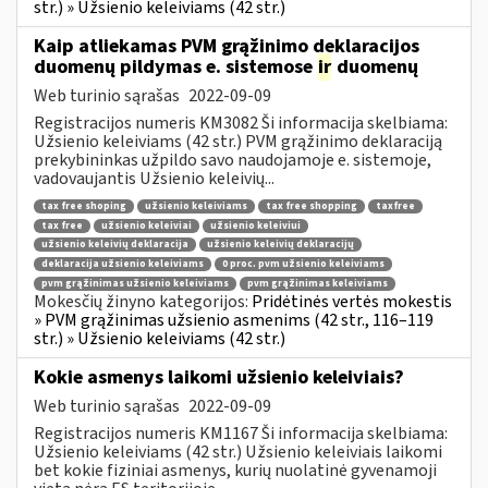
str.) » Užsienio keleiviams (42 str.)
Kaip atliekamas PVM grąžinimo deklaracijos
duomenų pildymas e. sistemose
ir
duomenų
Web turinio sąrašas
2022-09-09
Registracijos numeris KM3082 Ši informacija skelbiama:
Užsienio keleiviams (42 str.) PVM grąžinimo deklaraciją
prekybininkas užpildo savo naudojamoje e. sistemoje,
vadovaujantis Užsienio keleivių...
tax free shoping
užsienio keleiviams
tax free shopping
taxfree
tax free
užsienio keleiviai
užsienio keleiviui
užsienio keleivių deklaracija
užsienio keleivių deklaracijų
deklaracija užsienio keleiviams
0 proc. pvm užsienio keleiviams
pvm grąžinimas užsienio keleiviams
pvm grąžinimas keleiviams
Mokesčių žinyno kategorijos:
Pridėtinės vertės mokestis
» PVM grąžinimas užsienio asmenims (42 str., 116–119
str.) » Užsienio keleiviams (42 str.)
Kokie asmenys laikomi užsienio keleiviais?
Web turinio sąrašas
2022-09-09
Registracijos numeris KM1167 Ši informacija skelbiama:
Užsienio keleiviams (42 str.) Užsienio keleiviais laikomi
bet kokie fiziniai asmenys, kurių nuolatinė gyvenamoji