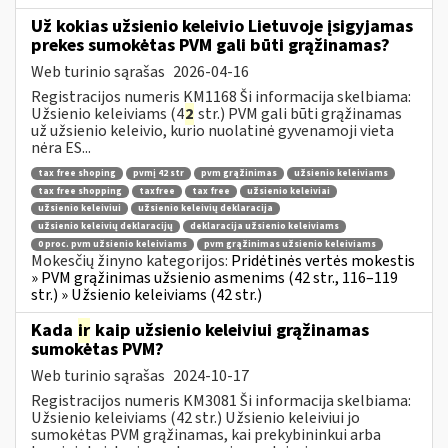
Už kokias užsienio keleivio Lietuvoje įsigyjamas
prekes sumokėtas PVM gali būti grąžinamas?
Web turinio sąrašas
2026-04-16
Registracijos numeris KM1168 Ši informacija skelbiama:
Užsienio keleiviams (4
2
str.) PVM gali būti grąžinamas
už užsienio keleivio, kurio nuolatinė gyvenamoji vieta
nėra ES...
tax free shoping
pvmį 42 str
pvm grąžinimas
užsienio keleiviams
tax free shopping
taxfree
tax free
užsienio keleiviai
užsienio keleiviui
užsienio keleivių deklaracija
užsienio keleivių deklaracijų
deklaracija užsienio keleiviams
0 proc. pvm užsienio keleiviams
pvm grąžinimas užsienio keleiviams
Mokesčių žinyno kategorijos:
Pridėtinės vertės mokestis
» PVM grąžinimas užsienio asmenims (42 str., 116–119
str.) » Užsienio keleiviams (42 str.)
Kada
ir
kaip užsienio keleiviui grąžinamas
sumokėtas PVM?
Web turinio sąrašas
2024-10-17
Registracijos numeris KM3081 Ši informacija skelbiama:
Užsienio keleiviams (42 str.) Užsienio keleiviui jo
sumokėtas PVM grąžinamas, kai prekybininkui arba