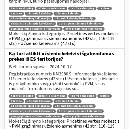
tarpininkui, kurio paslaugomis naudojasi...
tax free shoping
užsienio keleiviams
tax free shopping
taxfree
tax free
užsienio keleiviai
užsienio keleiviui
užsienio keleivių deklaracija
užsienio keleivių deklaracijų
deklaracija užsienio keleiviams
0 proc. pvm užsienio keleiviams
pvm grąžinimas užsienio keleiviams
pvm grąžinimas keleiviams
Mokesčių žinyno kategorijos:
Pridėtinės vertės mokestis
» PVM grąžinimas užsienio asmenims (42 str., 116–119
str.) » Užsienio keleiviams (42 str.)
Ką turi atlikti užsienio keleivis išgabendamas
prekes iš ES teritorijos?
Web turinio sąrašas
2024-10-17
Registracijos numeris KM3080 Ši informacija skelbiama:
Užsienio keleiviams (42 str.) Užsienio keleivis, siekiantis
iš prekybininko susigrąžinti sumokėtą PVM, visus
muitinės formalumus susijusius su...
tax free shoping
užsienio keleiviams
tax free shopping
taxfree
tax free
užsienio keleiviai
užsienio keleiviui
užsienio keleivių deklaracija
užsienio keleivių deklaracijų
deklaracija užsienio keleiviams
0 proc. pvm užsienio keleiviams
pvm grąžinimas užsienio keleiviams
pvm grąžinimas keleiviams
Mokesčių žinyno kategorijos:
Pridėtinės vertės mokestis
» PVM grąžinimas užsienio asmenims (42 str., 116–119