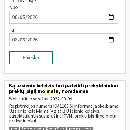
Laikotarpyje…
Nuo
Iki
Paieška
Ką užsienio keleivis turi pateikti prekybininkui
prekių įsigijimo
metu
, norėdamas
Web turinio sąrašas
2022-09-09
Registracijos numeris KM1165 Ši informacija skelbiama:
Užsienio keleiviams (4
2
str.) Užsienio keleivis,
pageidaujantis susigrąžinti PVM, prekių įsigijimo metu
prekybininkui...
pvm
tax free shoping
pvmį 42 str
pvm grąžinimas