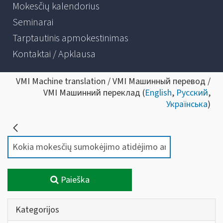
Mokesčių kalendorius
Seminarai
Tarptautinis apmokestinimas
Kontaktai / Apklausa
VMI Machine translation / VMI Машинный перевод /
VMI Машинний переклад (
English
,
Русский
,
Українська
)
Paieška
Kategorijos