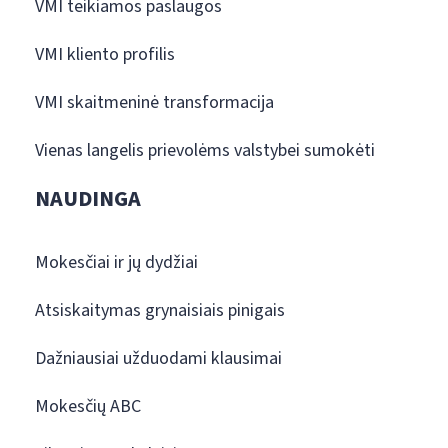
VMI teikiamos paslaugos
VMI kliento profilis
VMI skaitmeninė transformacija
Vienas langelis prievolėms valstybei sumokėti
NAUDINGA
Mokesčiai ir jų dydžiai
Atsiskaitymas grynaisiais pinigais
Dažniausiai užduodami klausimai
Mokesčių ABC