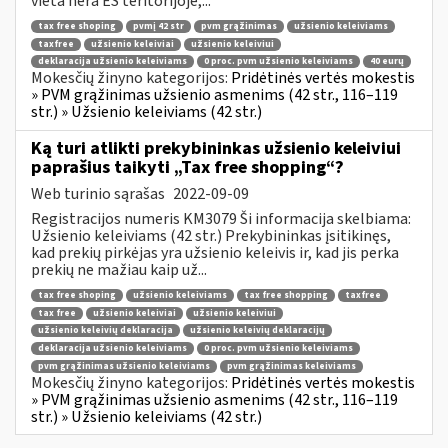
vieta nėra ES teritorijoje,...
tax free shoping
pvmį 42 str
pvm grąžinimas
užsienio keleiviams
taxfree
užsienio keleiviai
užsienio keleiviui
deklaracija užsienio keleiviams
0 proc. pvm užsienio keleiviams
40 eurų
Mokesčių žinyno kategorijos:
Pridėtinės vertės mokestis
» PVM grąžinimas užsienio asmenims (42 str., 116–119
str.) » Užsienio keleiviams (42 str.)
Ką turi atlikti prekybininkas užsienio keleiviui
paprašius taikyti „Tax free shopping“?
Web turinio sąrašas
2022-09-09
Registracijos numeris KM3079 Ši informacija skelbiama:
Užsienio keleiviams (42 str.) Prekybininkas įsitikinęs,
kad prekių pirkėjas yra užsienio keleivis ir, kad jis perka
prekių ne mažiau kaip už...
tax free shoping
užsienio keleiviams
tax free shopping
taxfree
tax free
užsienio keleiviai
užsienio keleiviui
užsienio keleivių deklaracija
užsienio keleivių deklaracijų
deklaracija užsienio keleiviams
0 proc. pvm užsienio keleiviams
pvm grąžinimas užsienio keleiviams
pvm grąžinimas keleiviams
Mokesčių žinyno kategorijos:
Pridėtinės vertės mokestis
» PVM grąžinimas užsienio asmenims (42 str., 116–119
str.) » Užsienio keleiviams (42 str.)