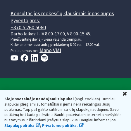
Konsultacijos mokesčių klausimais ir paslaugos
gyventojams:
+370 5 260 5060
Darbo laikas: I-IV 8.00-17.00, V 8.00-15.45.
Prieššventinę dieną - viena valanda trumpiau.
Kiekvieno mėnesio antrą penktadienį 8.00 val. - 12.00 val.
Mano VMI
Paklausimas per
Valstybinė mokesčių inspekcija prie Lietuvos
U
Respublikos finansų ministerijos
Šioje svetainėje naudojami slapukai
(angl. cookies). Būtinieji
slapukai įdiegiami automatiškai ir jiems nėra reikalingas Jūsų
Biudžetinė įstaiga. Juridinio asmens kodas — 188659752,
sutikimas. Taip pat galite sutikti ir su kitų slapukų naudojimu. Savo
adresas: Vasario 16-osios g. 14, 01107 Vilnius, Lietuva, el.paštas:
sutikimą bet kada galėsite atšaukti pakeisdami interneto naršyklės
vmi@vmi.lt
, E. pristatymo dėžutės adresas 188659752
nustatymus ir ištrindami įrašytus slapukus. Daugiau informacijos
Duomenys apie Valstybinę mokesčių inspekciją prie Lietuvos
Slapukų politika
;
Privatumo politika.
Respublikos finansų ministerijos kaupiami ir saugomi Juridinių