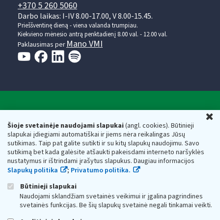
+370 5 260 5060
Darbo laikas: I-IV 8.00-17.00, V 8.00-15.45.
Prieššventinę dieną - viena valanda trumpiau.
Kiekvieno mėnesio antrą penktadienį 8.00 val. - 12.00 val.
Mano VMI
Paklausimas per
Valstybinė mokesčių inspekcija prie Lietuvos
U
Respublikos finansų ministerijos
Šioje svetainėje naudojami slapukai
(angl. cookies). Būtinieji
slapukai įdiegiami automatiškai ir jiems nėra reikalingas Jūsų
Biudžetinė įstaiga. Juridinio asmens kodas — 188659752,
sutikimas. Taip pat galite sutikti ir su kitų slapukų naudojimu. Savo
adresas: Vasario 16-osios g. 14, 01107 Vilnius, Lietuva, el.paštas:
sutikimą bet kada galėsite atšaukti pakeisdami interneto naršyklės
vmi@vmi.lt
, E. pristatymo dėžutės adresas 188659752
nustatymus ir ištrindami įrašytus slapukus. Daugiau informacijos
Duomenys apie Valstybinę mokesčių inspekciją prie Lietuvos
Slapukų politika
;
Privatumo politika.
Respublikos finansų ministerijos kaupiami ir saugomi Juridinių
asmenų registre
Būtinieji slapukai
Naudojami sklandžiam svetainės veikimui ir įgalina pagrindines
svetainės funkcijas. Be šių slapukų svetainė negali tinkamai veikti.