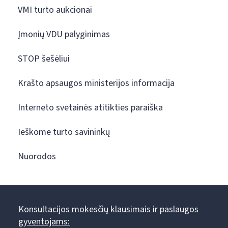
VMI turto aukcionai
Įmonių VDU palyginimas
STOP šešėliui
Krašto apsaugos ministerijos informacija
Interneto svetainės atitikties paraiška
Ieškome turto savininkų
Nuorodos
Konsultacijos mokesčių klausimais ir paslaugos
gyventojams: