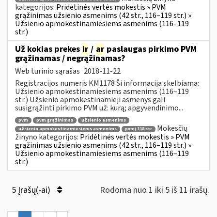
kategorijos:
Pridėtinės vertės mokestis » PVM
grąžinimas užsienio asmenims (42 str., 116–119 str.) »
Užsienio apmokestinamiesiems asmenims (116–119
str.)
Už kokias prekes
ir
/
ar
paslaugas pirkimo PVM
grąžinamas / negrąžinamas?
Web turinio sąrašas
2018-11-22
Registracijos numeris KM1178 Ši informacija skelbiama:
Užsienio apmokestinamiesiems asmenims (116–119
str.) Užsienio apmokestinamieji asmenys gali
susigrąžinti pirkimo PVM už: kurą; apgyvendinimo...
pvm
pvm grąžinimas
užsienio asmenims
Mokesčių
užsienio apmokestinamiesiems asmenims
pvmį 118 str
žinyno kategorijos:
Pridėtinės vertės mokestis » PVM
grąžinimas užsienio asmenims (42 str., 116–119 str.) »
Užsienio apmokestinamiesiems asmenims (116–119
str.)
5 Įrašų(-ai)
Rodoma nuo 1 iki 5 iš 11 irašų.