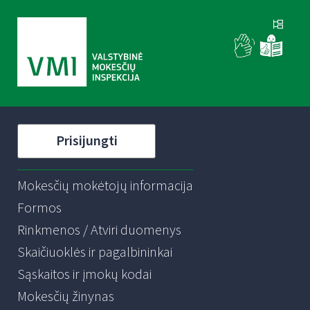
Prisijungti
Mokesčių mokėtojų informacija
Formos
Rinkmenos / Atviri duomenys
Skaičiuoklės ir pagalbininkai
Sąskaitos ir įmokų kodai
Mokesčių žinynas