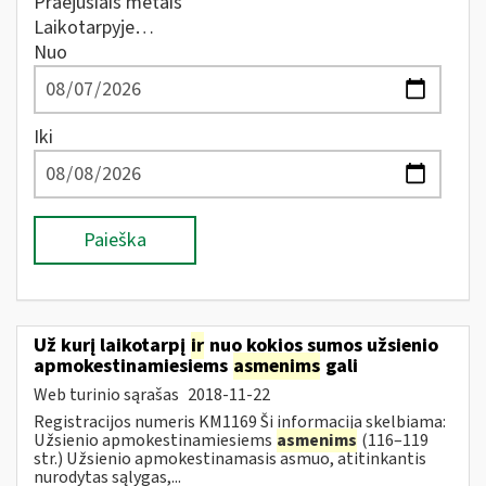
Praėjusiais metais
Laikotarpyje…
Nuo
Iki
Paieška
Už kurį laikotarpį
ir
nuo kokios sumos užsienio
apmokestinamiesiems
asmenims
gali
Web turinio sąrašas
2018-11-22
Registracijos numeris KM1169 Ši informacija skelbiama:
Užsienio apmokestinamiesiems
asmenims
(116–119
str.) Užsienio apmokestinamasis asmuo, atitinkantis
nurodytas sąlygas,...