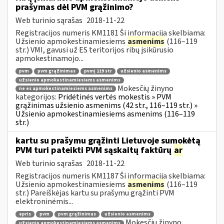
prašymas dėl PVM grąžinimo?
Web turinio sąrašas
2018-11-22
Registracijos numeris KM1181 Ši informacija skelbiama:
Užsienio apmokestinamiesiems
asmenims
(116–119
str.) VMI, gavusi už ES teritorijos ribų įsikūrusio
apmokestinamojo...
pvm
pvm grąžinimas
pvmį 119 str
užsienio asmenims
užsienio apmokestinamiesiems asmenims
Mokesčių žinyno
ne es apmokestinamiesiems asmenims
kategorijos:
Pridėtinės vertės mokestis » PVM
grąžinimas užsienio asmenims (42 str., 116–119 str.) »
Užsienio apmokestinamiesiems asmenims (116–119
str.)
kartu su prašymu grąžinti Lietuvoje sumokėtą
PVM turi pateikti PVM sąskaitų faktūrų
ar
Web turinio sąrašas
2018-11-22
Registracijos numeris KM1187 Ši informacija skelbiama:
Užsienio apmokestinamiesiems
asmenims
(116–119
str.) Pareiškėjas kartu su prašymu grąžinti PVM
elektroninėmis...
epris
pvm
pvm grąžinimas
užsienio asmenims
Mokesčių žinyno
užsienio apmokestinamiesiems asmenims