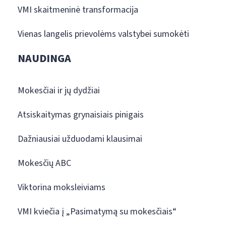
VMI skaitmeninė transformacija
Vienas langelis prievolėms valstybei sumokėti
NAUDINGA
Mokesčiai ir jų dydžiai
Atsiskaitymas grynaisiais pinigais
Dažniausiai užduodami klausimai
Mokesčių ABC
Viktorina moksleiviams
VMI kviečia į „Pasimatymą su mokesčiais“