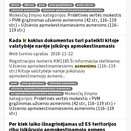
50 eur
400 eur
pvm
pvm grąžinimas
pvmį 119 str
užsienio asmenims
užsienio apmokestinamiesiems asmenims
Mokesčių žinyno kategorijos:
Pridėtinės vertės mokestis
» PVM grąžinimas užsienio asmenims (42 str., 116–119
str.) » Užsienio apmokestinamiesiems asmenims (116–
119 str.)
Kada
ir
kokius dokumentus turi pateikti kitoje
valstybėje narėje įsikūręs apmokestinamasis
Web turinio sąrašas
2018-11-22
Registracijos numeris KM1185 Ši informacija skelbiama:
Užsienio apmokestinamiesiems
asmenims
(116–119
str.) Kitoje valstybėje narėje įsikūrusio
apmokestinamojo asmens...
pvm
pvm grąžinimas
užsienio asmenims
užsienio apmokestinamiesiems asmenims
Mokesčių žinyno
es apmokestinamiesiems asmenims
kategorijos:
Pridėtinės vertės mokestis » PVM
grąžinimas užsienio asmenims (42 str., 116–119 str.) »
Užsienio apmokestinamiesiems asmenims (116–119
str.)
Per kiek laiko išnagrinėjamas už ES teritorijos
ribų įsikūrusio apmokestinamojo asmens