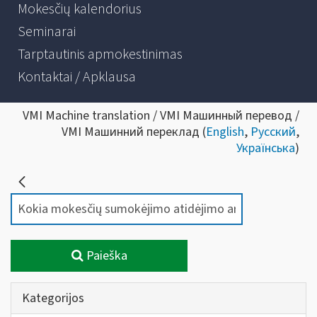
Mokesčių kalendorius
Seminarai
Tarptautinis apmokestinimas
Kontaktai / Apklausa
VMI Machine translation / VMI Машинный перевод /
VMI Машинний переклад (
English
,
Русский
,
Українська
)
Paieška
Kategorijos