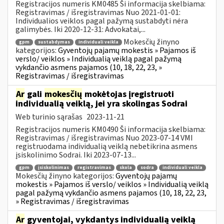
Registracijos numeris KM0485 Ši informacija skelbiama:
Registravimas / išregistravimas Nuo 2021-01-01:
Individualios veiklos pagal pažymą sustabdyti nėra
galimybės. Iki 2020-12-31: Advokatai,...
Mokesčių žinyno
gpm
sustabdymas
individuali veikla
kategorijos:
Gyventojų pajamų mokestis » Pajamos iš
verslo/ veiklos » Individualią veiklą pagal pažymą
vykdančio asmens pajamos (10, 18, 22, 23, »
Registravimas / išregistravimas
Ar
gali
mokesčių
mokėtojas įregistruoti
individualią veiklą, jei yra skolingas Sodrai
Web turinio sąrašas
2023-11-21
Registracijos numeris KM0490 Ši informacija skelbiama:
Registravimas / išregistravimas Nuo 2023-07-14 VMI
registruodama individualią veiklą nebetikrina asmens
įsiskolinimo Sodrai. Iki 2023-07-13...
gpm
įsiskolinimas
registravimas
skola
sodra
individuali veikla
Mokesčių žinyno kategorijos:
Gyventojų pajamų
mokestis » Pajamos iš verslo/ veiklos » Individualią veiklą
pagal pažymą vykdančio asmens pajamos (10, 18, 22, 23,
» Registravimas / išregistravimas
Ar
gyventojai, vykdantys individualią veiklą