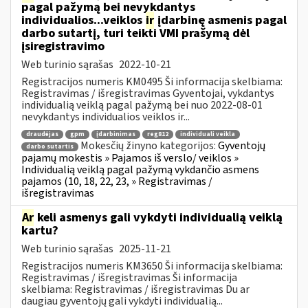
pagal pažymą bei nevykdantys
individualios...veiklos
ir
įdarbinę asmenis pagal
darbo sutartį, turi teikti VMI prašymą dėl
įsiregistravimo
Web turinio sąrašas
2022-10-21
Registracijos numeris KM0495 Ši informacija skelbiama:
Registravimas / išregistravimas Gyventojai, vykdantys
individualią veiklą pagal pažymą bei nuo 2022-08-01
nevykdantys individualios veiklos ir...
draudėjas
gpm
įdarbinimas
reg812
individuali veikla
Mokesčių žinyno kategorijos:
Gyventojų
darbo sutartis
pajamų mokestis » Pajamos iš verslo/ veiklos »
Individualią veiklą pagal pažymą vykdančio asmens
pajamos (10, 18, 22, 23, » Registravimas /
išregistravimas
Ar
keli asmenys gali vykdyti individualią veiklą
kartu?
Web turinio sąrašas
2025-11-21
Registracijos numeris KM3650 Ši informacija skelbiama:
Registravimas / išregistravimas Ši informacija
skelbiama: Registravimas / išregistravimas Du ar
daugiau gyventojų gali vykdyti individualią...