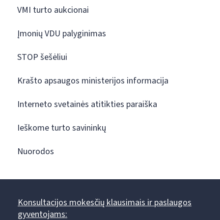
VMI turto aukcionai
Įmonių VDU palyginimas
STOP šešėliui
Krašto apsaugos ministerijos informacija
Interneto svetainės atitikties paraiška
Ieškome turto savininkų
Nuorodos
Konsultacijos mokesčių klausimais ir paslaugos
gyventojams: