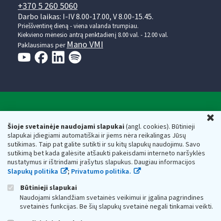
+370 5 260 5060
Darbo laikas: I-IV 8.00-17.00, V 8.00-15.45.
Prieššventinę dieną - viena valanda trumpiau.
Kiekvieno mėnesio antrą penktadienį 8.00 val. - 12.00 val.
Mano VMI
Paklausimas per
Valstybinė mokesčių inspekcija prie Lietuvos
U
Respublikos finansų ministerijos
Šioje svetainėje naudojami slapukai
(angl. cookies). Būtinieji
slapukai įdiegiami automatiškai ir jiems nėra reikalingas Jūsų
Biudžetinė įstaiga. Juridinio asmens kodas — 188659752,
sutikimas. Taip pat galite sutikti ir su kitų slapukų naudojimu. Savo
adresas: Vasario 16-osios g. 14, 01107 Vilnius, Lietuva, el.paštas:
sutikimą bet kada galėsite atšaukti pakeisdami interneto naršyklės
vmi@vmi.lt
, E. pristatymo dėžutės adresas 188659752
nustatymus ir ištrindami įrašytus slapukus. Daugiau informacijos
Duomenys apie Valstybinę mokesčių inspekciją prie Lietuvos
Slapukų politika
;
Privatumo politika.
Respublikos finansų ministerijos kaupiami ir saugomi Juridinių
asmenų registre
Būtinieji slapukai
Naudojami sklandžiam svetainės veikimui ir įgalina pagrindines
svetainės funkcijas. Be šių slapukų svetainė negali tinkamai veikti.