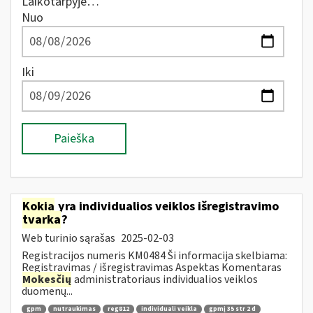
Laikotarpyje…
Nuo
Iki
Paieška
Kokia
yra individualios veiklos išregistravimo
tvarka
?
Web turinio sąrašas
2025-02-03
Registracijos numeris KM0484 Ši informacija skelbiama:
Registravimas / išregistravimas Aspektas Komentaras
Mokesčių
administratoriaus individualios veiklos
duomenų...
gpm
nutraukimas
reg812
individuali veikla
gpmį 35 str 2 d