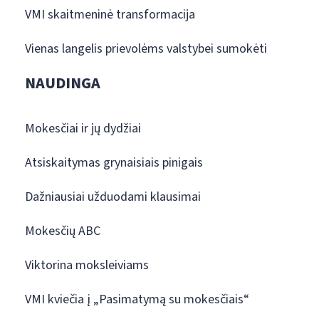
VMI skaitmeninė transformacija
Vienas langelis prievolėms valstybei sumokėti
NAUDINGA
Mokesčiai ir jų dydžiai
Atsiskaitymas grynaisiais pinigais
Dažniausiai užduodami klausimai
Mokesčių ABC
Viktorina moksleiviams
VMI kviečia į „Pasimatymą su mokesčiais“