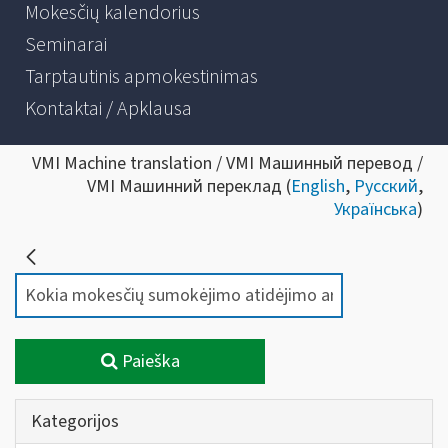
Mokesčių kalendorius
Seminarai
Tarptautinis apmokestinimas
Kontaktai / Apklausa
VMI Machine translation / VMI Машинный перевод /
VMI Машинний переклад (
English
,
Русский
,
Українська
)
Paieška
Kategorijos