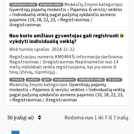
Mokesčių žinyno kategorijos:
individuali veikla
jungtinė veikla
Gyventojų pajamų mokestis » Pajamos iš verslo/ veiklos
» Individualią veiklą pagal pažymą vykdančio asmens
pajamos (10, 18, 22, 23, » Registravimas /
išregistravimas
Nuo kurio amžiaus gyventojas gali registruoti
ir
vykdyti individualią veiklą?
Web turinio sąrašas
2024-11-22
Registracijos numeris KM0494 Ši informacija skelbiama:
Registravimas / išregistravimas Nepilnamečio nuo 14
metų individuali veikla registruojama, kai yra vieno iš
tėvų (įtėvių, rūpintojų)...
14 metų
amžius
gpm
nepilnametis
individuali veikla
ck 2.8 str
Mokesčių žinyno kategorijos:
Gyventojų pajamų
mokestis » Pajamos iš verslo/ veiklos » Individualią veiklą
pagal pažymą vykdančio asmens pajamos (10, 18, 22, 23,
» Registravimas / išregistravimas
50 Įrašų(-ai)
Rodoma nuo 1 iki 7 iš 7 irašų.