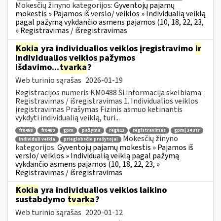
Mokesčių žinyno kategorijos:
Gyventojų pajamų
mokestis » Pajamos iš verslo/ veiklos » Individualią veiklą
pagal pažymą vykdančio asmens pajamos (10, 18, 22, 23,
» Registravimas / išregistravimas
Kokia
yra individualios veiklos įregistravimo
ir
individualios veiklos pažymos
išdavimo...
tvarka
?
Web turinio sąrašas
2026-01-19
Registracijos numeris KM0488 Ši informacija skelbiama:
Registravimas / išregistravimas 1. Individualios veiklos
įregistravimas Prašymas Fizinis asmuo ketinantis
vykdyti individualią veiklą, turi...
fr0468
fr0469
gpm
pažyma
reg812
registravimas
gpmį 34 str
Mokesčių žinyno
individuli veikla
prieglobsčio prašytojai
kategorijos:
Gyventojų pajamų mokestis » Pajamos iš
verslo/ veiklos » Individualią veiklą pagal pažymą
vykdančio asmens pajamos (10, 18, 22, 23, »
Registravimas / išregistravimas
Kokia
yra individualios veiklos laikino
sustabdymo
tvarka
?
Web turinio sąrašas
2020-01-12