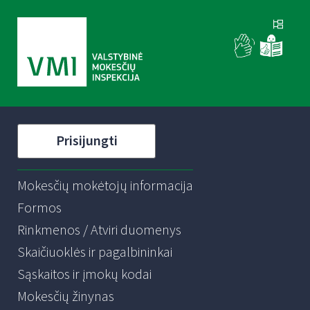
Prisijungti
Mokesčių mokėtojų informacija
Formos
Rinkmenos / Atviri duomenys
Skaičiuoklės ir pagalbininkai
Sąskaitos ir įmokų kodai
Mokesčių žinynas