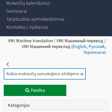
Mokesčių kalendorius
Seminarai
Tarptautinis apmokestinimas
Kontaktai / Apklausa
VMI Machine translation / VMI Машинный перевод /
VMI Машинний переклад (
English
,
Русский
,
Українська
)
Paieška
Kategorijos