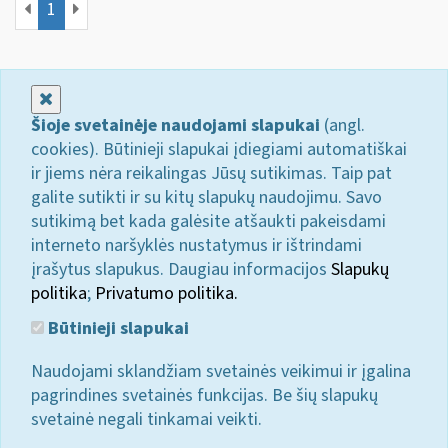
1
Uždaryti
Šioje svetainėje naudojami slapukai
(angl.
cookies). Būtinieji slapukai įdiegiami automatiškai
ir jiems nėra reikalingas Jūsų sutikimas. Taip pat
galite sutikti ir su kitų slapukų naudojimu. Savo
sutikimą bet kada galėsite atšaukti pakeisdami
interneto naršyklės nustatymus ir ištrindami
įrašytus slapukus. Daugiau informacijos
Slapukų
politika
;
Privatumo politika.
Būtinieji slapukai
Naudojami sklandžiam svetainės veikimui ir įgalina
pagrindines svetainės funkcijas. Be šių slapukų
svetainė negali tinkamai veikti.