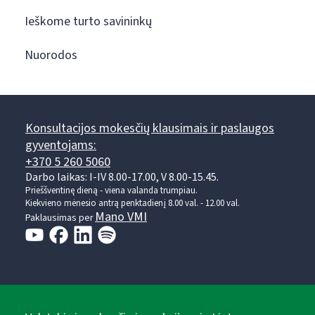
Ieškome turto savininkų
Nuorodos
Konsultacijos mokesčių klausimais ir paslaugos
gyventojams:
+370 5 260 5060
Darbo laikas: I-IV 8.00-17.00, V 8.00-15.45.
Prieššventinę dieną - viena valanda trumpiau.
Kiekvieno mėnesio antrą penktadienį 8.00 val. - 12.00 val.
Mano VMI
Paklausimas per