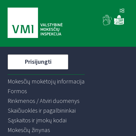
Prisijungti
Mokesčių mokėtojų informacija
Formos
Rinkmenos / Atviri duomenys
Skaičiuoklės ir pagalbininkai
Sąskaitos ir įmokų kodai
Mokesčių žinynas