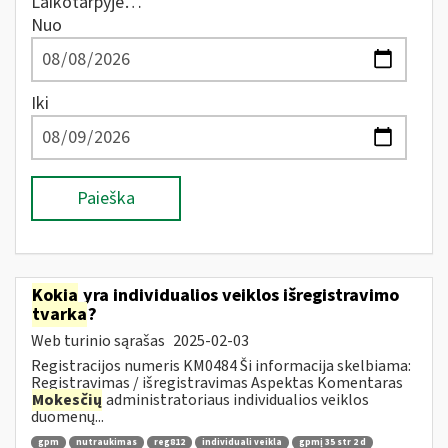
Laikotarpyje…
Nuo
Iki
Paieška
Kokia
yra individualios veiklos išregistravimo
tvarka
?
Web turinio sąrašas
2025-02-03
Registracijos numeris KM0484 Ši informacija skelbiama:
Registravimas / išregistravimas Aspektas Komentaras
Mokesčių
administratoriaus individualios veiklos
duomenų...
gpm
nutraukimas
reg812
individuali veikla
gpmį 35 str 2 d