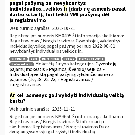
pagal pažymą bei nevykdantys
individualios...veiklos
ir
įdarbinę asmenis pagal
darbo sutartį, turi teikti VMI prašymą dėl
įsiregistravimo
Web turinio sąrašas
2022-10-21
Registracijos numeris KM0495 Ši informacija skelbiama:
Registravimas / išregistravimas Gyventojai, vykdantys
individualią veiklą pagal pažymą bei nuo 2022-08-01
nevykdantys individualios veiklos ir...
draudėjas
gpm
įdarbinimas
reg812
individuali veikla
Mokesčių žinyno kategorijos:
Gyventojų
darbo sutartis
pajamų mokestis » Pajamos iš verslo/ veiklos »
Individualią veiklą pagal pažymą vykdančio asmens
pajamos (10, 18, 22, 23, » Registravimas /
išregistravimas
Ar
keli asmenys gali vykdyti individualią veiklą
kartu?
Web turinio sąrašas
2025-11-21
Registracijos numeris KM3650 Ši informacija skelbiama:
Registravimas / išregistravimas Ši informacija
skelbiama: Registravimas / išregistravimas Du ar
daugiau gyventojų gali vykdyti individualią...