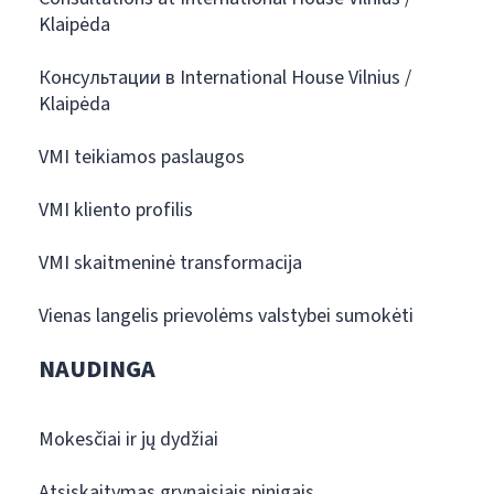
Klaipėda
Консультации в International House Vilnius /
Klaipėda
VMI teikiamos paslaugos
VMI kliento profilis
VMI skaitmeninė transformacija
Vienas langelis prievolėms valstybei sumokėti
NAUDINGA
Mokesčiai ir jų dydžiai
Atsiskaitymas grynaisiais pinigais