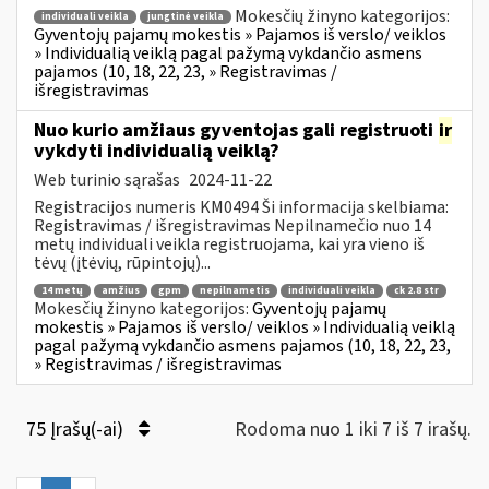
Mokesčių žinyno kategorijos:
individuali veikla
jungtinė veikla
Gyventojų pajamų mokestis » Pajamos iš verslo/ veiklos
» Individualią veiklą pagal pažymą vykdančio asmens
pajamos (10, 18, 22, 23, » Registravimas /
išregistravimas
Nuo kurio amžiaus gyventojas gali registruoti
ir
vykdyti individualią veiklą?
Web turinio sąrašas
2024-11-22
Registracijos numeris KM0494 Ši informacija skelbiama:
Registravimas / išregistravimas Nepilnamečio nuo 14
metų individuali veikla registruojama, kai yra vieno iš
tėvų (įtėvių, rūpintojų)...
14 metų
amžius
gpm
nepilnametis
individuali veikla
ck 2.8 str
Mokesčių žinyno kategorijos:
Gyventojų pajamų
mokestis » Pajamos iš verslo/ veiklos » Individualią veiklą
pagal pažymą vykdančio asmens pajamos (10, 18, 22, 23,
» Registravimas / išregistravimas
75 Įrašų(-ai)
Rodoma nuo 1 iki 7 iš 7 irašų.