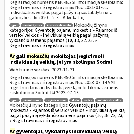
Registracijos numeris KM0485 Ši informacija skelbiama:
Registravimas / išregistravimas Nuo 2021-01-01:
Individualios veiklos pagal pažymą sustabdyti nėra
galimybės. Iki 2020-12-31: Advokatai,...
Mokesčių žinyno
gpm
sustabdymas
individuali veikla
kategorijos:
Gyventojų pajamų mokestis » Pajamos iš
verslo/ veiklos » Individualią veiklą pagal pažymą
vykdančio asmens pajamos (10, 18, 22, 23, »
Registravimas / išregistravimas
Ar
gali
mokesčių
mokėtojas įregistruoti
individualią veiklą, jei yra skolingas Sodrai
Web turinio sąrašas
2023-11-21
Registracijos numeris KM0490 Ši informacija skelbiama:
Registravimas / išregistravimas Nuo 2023-07-14 VMI
registruodama individualią veiklą nebetikrina asmens
įsiskolinimo Sodrai. Iki 2023-07-13...
gpm
įsiskolinimas
registravimas
skola
sodra
individuali veikla
Mokesčių žinyno kategorijos:
Gyventojų pajamų
mokestis » Pajamos iš verslo/ veiklos » Individualią veiklą
pagal pažymą vykdančio asmens pajamos (10, 18, 22, 23,
» Registravimas / išregistravimas
Ar
gyventojai, vykdantys individualią veiklą