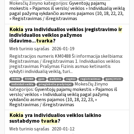
Mokesčių žinyno kategorijos:
Gyventojų pajamų
mokestis » Pajamos iš verslo/ veiklos » Individualią veiklą
pagal pažymą vykdančio asmens pajamos (10, 18, 22, 23,
» Registravimas / išregistravimas
Kokia
yra individualios veiklos įregistravimo
ir
individualios veiklos pažymos
išdavimo...
tvarka
?
Web turinio sąrašas
2026-01-19
Registracijos numeris KM0488 Ši informacija skelbiama:
Registravimas / išregistravimas 1. Individualios veiklos
įregistravimas Prašymas Fizinis asmuo ketinantis
vykdyti individualią veiklą, turi...
fr0468
fr0469
gpm
pažyma
reg812
registravimas
gpmį 34 str
Mokesčių žinyno
individuli veikla
prieglobsčio prašytojai
kategorijos:
Gyventojų pajamų mokestis » Pajamos iš
verslo/ veiklos » Individualią veiklą pagal pažymą
vykdančio asmens pajamos (10, 18, 22, 23, »
Registravimas / išregistravimas
Kokia
yra individualios veiklos laikino
sustabdymo
tvarka
?
Web turinio sąrašas
2020-01-12