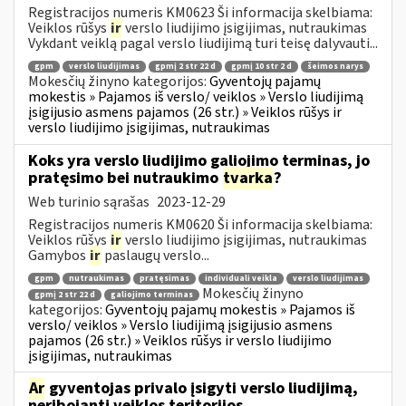
Registracijos numeris KM0623 Ši informacija skelbiama:
Veiklos rūšys
ir
verslo liudijimo įsigijimas, nutraukimas
Vykdant veiklą pagal verslo liudijimą turi teisę dalyvauti...
gpm
verslo liudijimas
gpmį 2 str 22 d
gpmį 10 str 2 d
šeimos narys
Mokesčių žinyno kategorijos:
Gyventojų pajamų
mokestis » Pajamos iš verslo/ veiklos » Verslo liudijimą
įsigijusio asmens pajamos (26 str.) » Veiklos rūšys ir
verslo liudijimo įsigijimas, nutraukimas
Koks yra verslo liudijimo galiojimo terminas, jo
pratęsimo bei nutraukimo
tvarka
?
Web turinio sąrašas
2023-12-29
Registracijos numeris KM0620 Ši informacija skelbiama:
Veiklos rūšys
ir
verslo liudijimo įsigijimas, nutraukimas
Gamybos
ir
paslaugų verslo...
gpm
nutraukimas
pratęsimas
individuali veikla
verslo liudijimas
Mokesčių žinyno
gpmį 2 str 22 d
galiojimo terminas
kategorijos:
Gyventojų pajamų mokestis » Pajamos iš
verslo/ veiklos » Verslo liudijimą įsigijusio asmens
pajamos (26 str.) » Veiklos rūšys ir verslo liudijimo
įsigijimas, nutraukimas
Ar
gyventojas privalo įsigyti verslo liudijimą,
neribojantį veiklos teritorijos,