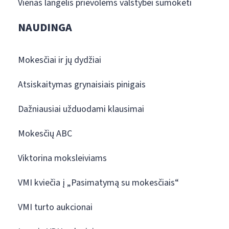
Vienas langelis prievolėms valstybei sumokėti
NAUDINGA
Mokesčiai ir jų dydžiai
Atsiskaitymas grynaisiais pinigais
Dažniausiai užduodami klausimai
Mokesčių ABC
Viktorina moksleiviams
VMI kviečia į „Pasimatymą su mokesčiais“
VMI turto aukcionai