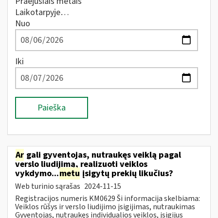
Praėjusiais metais
Laikotarpyje…
Nuo
Iki
Paieška
Ar
gali gyventojas, nutraukęs veiklą pagal
verslo liudijimą, realizuoti veiklos
vykdymo...
metu
įsigytų prekių likučius?
Web turinio sąrašas
2024-11-15
Registracijos numeris KM0629 Ši informacija skelbiama:
Veiklos rūšys ir verslo liudijimo įsigijimas, nutraukimas
Gyventojas, nutraukęs individualios veiklos, įsigijus