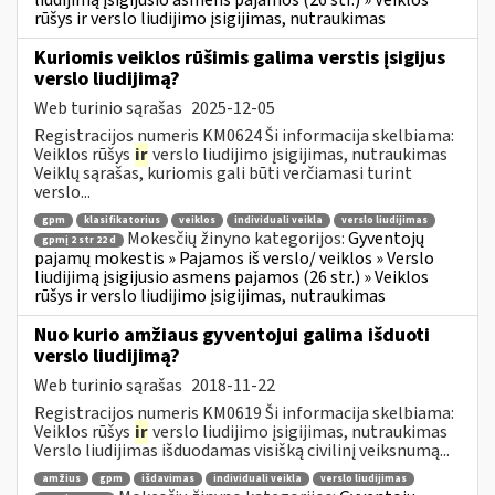
rūšys ir verslo liudijimo įsigijimas, nutraukimas
Kuriomis veiklos rūšimis galima verstis įsigijus
verslo liudijimą?
Web turinio sąrašas
2025-12-05
Registracijos numeris KM0624 Ši informacija skelbiama:
Veiklos rūšys
ir
verslo liudijimo įsigijimas, nutraukimas
Veiklų sąrašas, kuriomis gali būti verčiamasi turint
verslo...
gpm
klasifikatorius
veiklos
individuali veikla
verslo liudijimas
Mokesčių žinyno kategorijos:
Gyventojų
gpmį 2 str 22 d
pajamų mokestis » Pajamos iš verslo/ veiklos » Verslo
liudijimą įsigijusio asmens pajamos (26 str.) » Veiklos
rūšys ir verslo liudijimo įsigijimas, nutraukimas
Nuo kurio amžiaus gyventojui galima išduoti
verslo liudijimą?
Web turinio sąrašas
2018-11-22
Registracijos numeris KM0619 Ši informacija skelbiama:
Veiklos rūšys
ir
verslo liudijimo įsigijimas, nutraukimas
Verslo liudijimas išduodamas visišką civilinį veiksnumą...
amžius
gpm
išdavimas
individuali veikla
verslo liudijimas