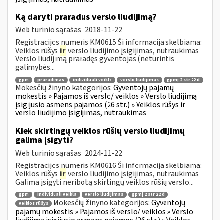
Ką daryti praradus verslo liudijimą?
Web turinio sąrašas
2018-11-22
Registracijos numeris KM0615 Ši informacija skelbiama:
Veiklos rūšys
ir
verslo liudijimo įsigijimas, nutraukimas
Verslo liudijimą praradęs gyventojas (neturintis
galimybės...
gpm
praradimas
individuali veikla
verslo liudijimas
gpmį 2 str 22 d
Mokesčių žinyno kategorijos:
Gyventojų pajamų
mokestis » Pajamos iš verslo/ veiklos » Verslo liudijimą
įsigijusio asmens pajamos (26 str.) » Veiklos rūšys ir
verslo liudijimo įsigijimas, nutraukimas
Kiek skirtingų veiklos rūšių verslo liudijimų
galima įsigyti?
Web turinio sąrašas
2024-11-22
Registracijos numeris KM0616 Ši informacija skelbiama:
Veiklos rūšys
ir
verslo liudijimo įsigijimas, nutraukimas
Galima įsigyti neribotą skirtingų veiklos rūšių verslo...
gpm
individuali veikla
verslo liudijimas
gpmį 2 str 22 d
Mokesčių žinyno kategorijos:
Gyventojų
veiklos rūšys
pajamų mokestis » Pajamos iš verslo/ veiklos » Verslo
liudijimą įsigijusio asmens pajamos (26 str.) » Veiklos