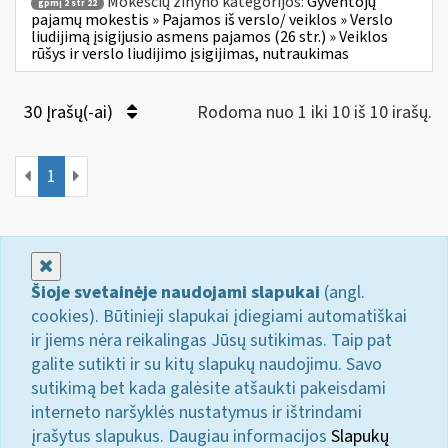
Mokesčių žinyno kategorijos:
Gyventojų
gpmį 2 str 22
pajamų mokestis » Pajamos iš verslo/ veiklos » Verslo
liudijimą įsigijusio asmens pajamos (26 str.) » Veiklos
rūšys ir verslo liudijimo įsigijimas, nutraukimas
30 Įrašų(-ai)
Rodoma nuo 1 iki 10 iš 10 irašų.
1
Uždaryti
Šioje svetainėje naudojami slapukai
(angl.
cookies). Būtinieji slapukai įdiegiami automatiškai
ir jiems nėra reikalingas Jūsų sutikimas. Taip pat
galite sutikti ir su kitų slapukų naudojimu. Savo
sutikimą bet kada galėsite atšaukti pakeisdami
interneto naršyklės nustatymus ir ištrindami
įrašytus slapukus. Daugiau informacijos
Slapukų