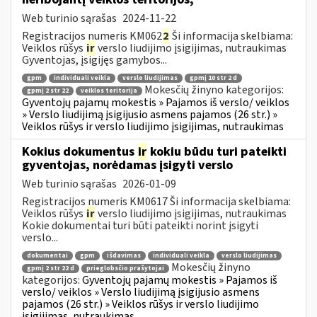
Web turinio sąrašas
2024-11-22
Registracijos numeris KM062
2
Ši informacija skelbiama:
Veiklos rūšys
ir
verslo liudijimo įsigijimas, nutraukimas
Gyventojas, įsigijęs gamybos...
gpm
individuali veikla
verslo liudijimas
gpmį 10 str 2 d
Mokesčių žinyno kategorijos:
gpmį 2 str 22
veiklos teritorija
Gyventojų pajamų mokestis » Pajamos iš verslo/ veiklos
» Verslo liudijimą įsigijusio asmens pajamos (26 str.) »
Veiklos rūšys ir verslo liudijimo įsigijimas, nutraukimas
Kokius dokumentus
ir
kokiu būdu turi pateikti
gyventojas, norėdamas įsigyti verslo
Web turinio sąrašas
2026-01-09
Registracijos numeris KM0617 Ši informacija skelbiama:
Veiklos rūšys
ir
verslo liudijimo įsigijimas, nutraukimas
Kokie dokumentai turi būti pateikti norint įsigyti
verslo...
dokumentai
gpm
išdavimas
individuali veikla
verslo liudijimas
Mokesčių žinyno
gpmį 2 str 22 d
prieglobsčio prašytojai
kategorijos:
Gyventojų pajamų mokestis » Pajamos iš
verslo/ veiklos » Verslo liudijimą įsigijusio asmens
pajamos (26 str.) » Veiklos rūšys ir verslo liudijimo
įsigijimas, nutraukimas