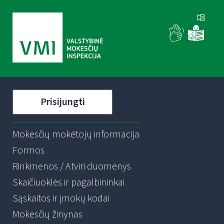
Prisijungti
Mokesčių mokėtojų informacija
Formos
Rinkmenos / Atviri duomenys
Skaičiuoklės ir pagalbininkai
Sąskaitos ir įmokų kodai
Mokesčių žinynas