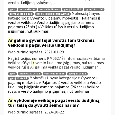
verslo liudijimą, vykdymą,...
gpm
nutraukimas
verslo liudijimas
gpmį 2 str 22 d
gpmį 10 str 2 d
Mokesčių žinyno
gpmį 17 str 1 d 27 p
prekių likučių realizavimas
kategorijos:
Gyventojų pajamų mokestis » Pajamos iš
verslo/ veiklos » Verslo liudijimą įsigijusio asmens
pajamos (26 str.) » Veiklos rūšys ir verslo liudijimo
įsigijimas, nutraukimas
Ar
galima gyventojui verstis tam tikromis
veiklomis pagal verslo liudijimą?
Web turinio sąrašas
2021-01-29
Registracijos numeris KM0627 Ši informacija skelbiama:
Veiklos rūšys
ir
verslo liudijimo įsigijimas, nutraukimas
Veiklos rūšis Ar galima veikla pagal verslo liudijimą? ...
gpm
individuali veikla
verslo liudijimas
gpmį 2 str 22 d
Mokesčių žinyno kategorijos:
Gyventojų
gpmį 10 str 2 d
pajamų mokestis » Pajamos iš verslo/ veiklos » Verslo
liudijimą įsigijusio asmens pajamos (26 str.) » Veiklos
rūšys ir verslo liudijimo įsigijimas, nutraukimas
Ar
vykdomoje veikloje pagal verslo liudijimą
turi teisę dalyvauti šeimos nariai?
Web turinio sąrašas
2024-10-22