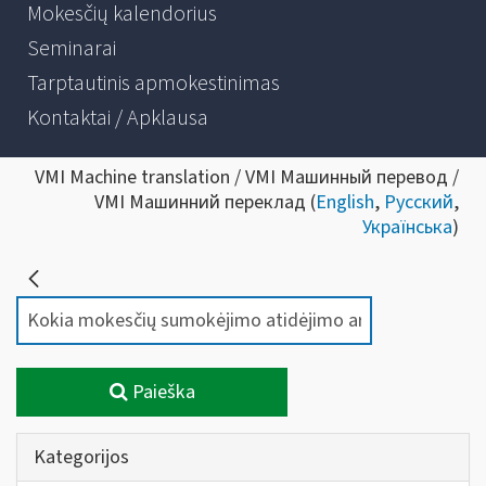
Mokesčių kalendorius
Seminarai
Tarptautinis apmokestinimas
Kontaktai / Apklausa
VMI Machine translation / VMI Машинный перевод /
VMI Машинний переклад (
English
,
Русский
,
Українська
)
Paieška
Kategorijos