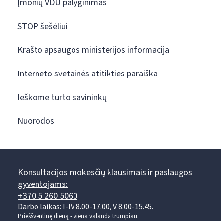
Įmonių VDU palyginimas
STOP šešėliui
Krašto apsaugos ministerijos informacija
Interneto svetainės atitikties paraiška
Ieškome turto savininkų
Nuorodos
Konsultacijos mokesčių klausimais ir paslaugos
gyventojams:
+370 5 260 5060
Darbo laikas: I-IV 8.00-17.00, V 8.00-15.45.
Prieššventinę dieną - viena valanda trumpiau.