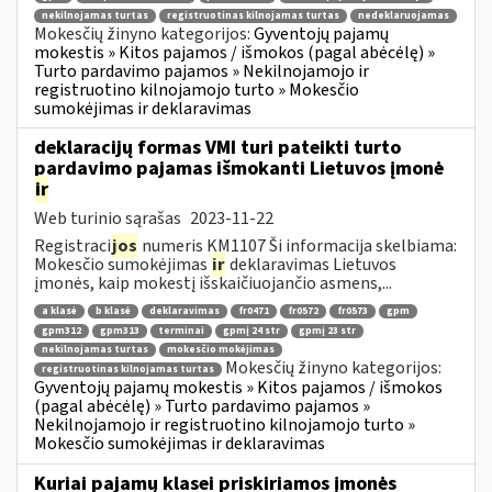
nekilnojamas turtas
registruotinas kilnojamas turtas
nedeklaruojamas
Mokesčių žinyno kategorijos:
Gyventojų pajamų
mokestis » Kitos pajamos / išmokos (pagal abėcėlę) »
Turto pardavimo pajamos » Nekilnojamojo ir
registruotino kilnojamojo turto » Mokesčio
sumokėjimas ir deklaravimas
deklaracijų formas VMI turi pateikti turto
pardavimo pajamas išmokanti Lietuvos įmonė
ir
Web turinio sąrašas
2023-11-22
Registraci
jos
numeris KM1107 Ši informacija skelbiama:
Mokesčio sumokėjimas
ir
deklaravimas Lietuvos
įmonės, kaip mokestį išskaičiuojančio asmens,...
a klasė
b klasė
deklaravimas
fr0471
fr0572
fr0573
gpm
gpm312
gpm313
terminai
gpmį 24 str
gpmį 23 str
nekilnojamas turtas
mokesčio mokėjimas
Mokesčių žinyno kategorijos:
registruotinas kilnojamas turtas
Gyventojų pajamų mokestis » Kitos pajamos / išmokos
(pagal abėcėlę) » Turto pardavimo pajamos »
Nekilnojamojo ir registruotino kilnojamojo turto »
Mokesčio sumokėjimas ir deklaravimas
Kuriai pajamų klasei priskiriamos įmonės