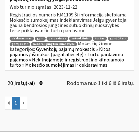
Web turinio sąrašas
2023-11-22
Registracijos numeris KM1109 Ši informacija skelbiama:
Mokesčio sumokėjimas ir deklaravimas Jeigu gyventojai
gauna bendrosios jungtinės sutuoktinių nuosavybės
teise priklausančio turto pardavimo...
deklaravimas
gpm
pardavimas
sutuoktiniai
turtas
gpmį 27 str
Mokesčių žinyno
gpmį 25 str
bendroji jungtinė nuosavybė
kategorijos:
Gyventojų pajamų mokestis » Kitos
pajamos / išmokos (pagal abėcėlę) » Turto pardavimo
pajamos » Nekilnojamojo ir registruotino kilnojamojo
turto » Mokesčio sumokėjimas ir deklaravimas
20 Įrašų(-ai)
Rodoma nuo 1 iki 6 iš 6 irašų.
1