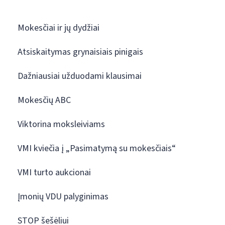
Mokesčiai ir jų dydžiai
Atsiskaitymas grynaisiais pinigais
Dažniausiai užduodami klausimai
Mokesčių ABC
Viktorina moksleiviams
VMI kviečia į „Pasimatymą su mokesčiais“
VMI turto aukcionai
Įmonių VDU palyginimas
STOP šešėliui