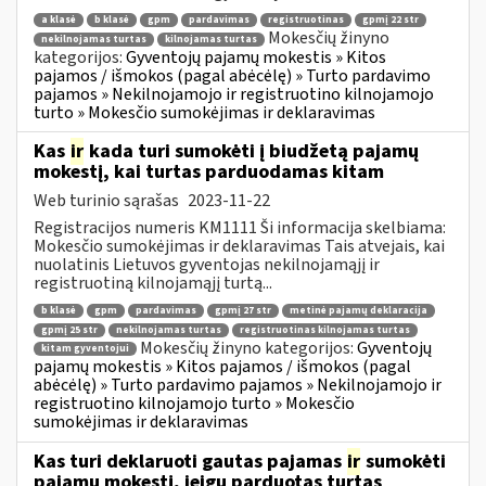
a klasė
b klasė
gpm
pardavimas
registruotinas
gpmį 22 str
Mokesčių žinyno
nekilnojamas turtas
kilnojamas turtas
kategorijos:
Gyventojų pajamų mokestis » Kitos
pajamos / išmokos (pagal abėcėlę) » Turto pardavimo
pajamos » Nekilnojamojo ir registruotino kilnojamojo
turto » Mokesčio sumokėjimas ir deklaravimas
Kas
ir
kada turi sumokėti į biudžetą pajamų
mokestį, kai turtas parduodamas kitam
Web turinio sąrašas
2023-11-22
Registracijos numeris KM1111 Ši informacija skelbiama:
Mokesčio sumokėjimas ir deklaravimas Tais atvejais, kai
nuolatinis Lietuvos gyventojas nekilnojamąjį ir
registruotiną kilnojamąjį turtą...
b klasė
gpm
pardavimas
gpmį 27 str
metinė pajamų deklaracija
gpmį 25 str
nekilnojamas turtas
registruotinas kilnojamas turtas
Mokesčių žinyno kategorijos:
Gyventojų
kitam gyventojui
pajamų mokestis » Kitos pajamos / išmokos (pagal
abėcėlę) » Turto pardavimo pajamos » Nekilnojamojo ir
registruotino kilnojamojo turto » Mokesčio
sumokėjimas ir deklaravimas
Kas turi deklaruoti gautas pajamas
ir
sumokėti
pajamų mokestį, jeigu parduotas turtas