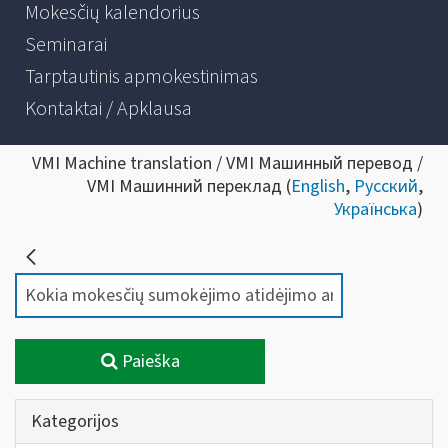
Mokesčių kalendorius
Seminarai
Tarptautinis apmokestinimas
Kontaktai / Apklausa
VMI Machine translation / VMI Машинный перевод /
VMI Машинний переклад (
English
,
Русский
,
Українська
)
Paieška
Kategorijos