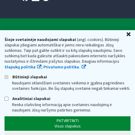
Valstybinė mokesčių inspekcija prie Lietuvos
U
Respublikos finansų ministerijos
Šioje svetainėje naudojami slapukai
(angl. cookies). Būtinieji
slapukai įdiegiami automatiškai ir jiems nėra reikalingas Jūsų
Biudžetinė įstaiga. Juridinio asmens kodas — 188659752,
sutikimas. Taip pat galite sutikti ir su kitų slapukų naudojimu. Savo
adresas: Vasario 16-osios g. 14, 01107 Vilnius, Lietuva, el.paštas:
sutikimą bet kada galėsite atšaukti pakeisdami interneto naršyklės
vmi@vmi.lt
, E. pristatymo dėžutės adresas 188659752
nustatymus ir ištrindami įrašytus slapukus. Daugiau informacijos
Duomenys apie Valstybinę mokesčių inspekciją prie Lietuvos
Slapukų politika
;
Privatumo politika.
Respublikos finansų ministerijos kaupiami ir saugomi Juridinių
asmenų registre
Būtinieji slapukai
Naudojami sklandžiam svetainės veikimui ir įgalina pagrindines
svetainės funkcijas. Be šių slapukų svetainė negali tinkamai veikti.
Analitiniai slapukai
Renka statistinę informaciją apie svetainės naudojimą ir
naudojami Jūsų naršymo patirties gerinimui.
PATVIRTINTI
Visus slapukus