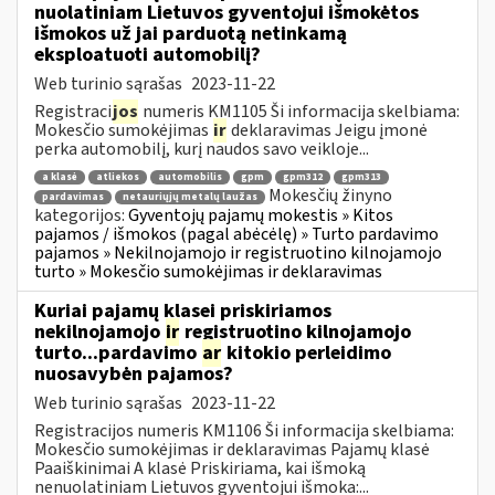
nuolatiniam Lietuvos gyventojui išmokėtos
išmokos už jai parduotą netinkamą
eksploatuoti automobilį?
Web turinio sąrašas
2023-11-22
Registraci
jos
numeris KM1105 Ši informacija skelbiama:
Mokesčio sumokėjimas
ir
deklaravimas Jeigu įmonė
perka automobilį, kurį naudos savo veikloje...
a klasė
atliekos
automobilis
gpm
gpm312
gpm313
Mokesčių žinyno
pardavimas
netauriųjų metalų laužas
kategorijos:
Gyventojų pajamų mokestis » Kitos
pajamos / išmokos (pagal abėcėlę) » Turto pardavimo
pajamos » Nekilnojamojo ir registruotino kilnojamojo
turto » Mokesčio sumokėjimas ir deklaravimas
Kuriai pajamų klasei priskiriamos
nekilnojamojo
ir
registruotino kilnojamojo
turto...pardavimo
ar
kitokio perleidimo
nuosavybėn pajamos?
Web turinio sąrašas
2023-11-22
Registracijos numeris KM1106 Ši informacija skelbiama:
Mokesčio sumokėjimas ir deklaravimas Pajamų klasė
Paaiškinimai A klasė Priskiriama, kai išmoką
nenuolatiniam Lietuvos gyventojui išmoka:...