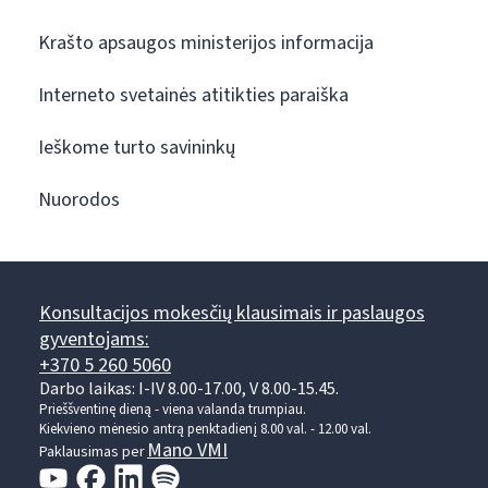
Krašto apsaugos ministerijos informacija
Interneto svetainės atitikties paraiška
Ieškome turto savininkų
Nuorodos
Konsultacijos mokesčių klausimais ir paslaugos
gyventojams:
+370 5 260 5060
Darbo laikas: I-IV 8.00-17.00, V 8.00-15.45.
Prieššventinę dieną - viena valanda trumpiau.
Kiekvieno mėnesio antrą penktadienį 8.00 val. - 12.00 val.
Mano VMI
Paklausimas per