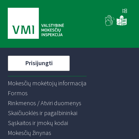
Prisijungti
Mokesčių mokėtojų informacija
Formos
Rinkmenos / Atviri duomenys
Skaičiuoklės ir pagalbininkai
Sąskaitos ir įmokų kodai
Mokesčių žinynas