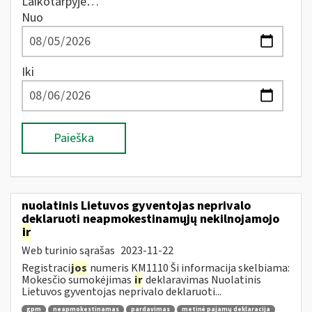
Laikotarpyje…
Nuo
Iki
Paieška
nuolatinis Lietuvos gyventojas neprivalo
deklaruoti neapmokestinamųjų nekilnojamojo
ir
Web turinio sąrašas
2023-11-22
Registraci
jos
numeris KM1110 Ši informacija skelbiama:
Mokesčio sumokėjimas
ir
deklaravimas Nuolatinis
Lietuvos gyventojas neprivalo deklaruoti...
gpm
neapmokestinamas
pardavimas
metinė pajamų deklaracija