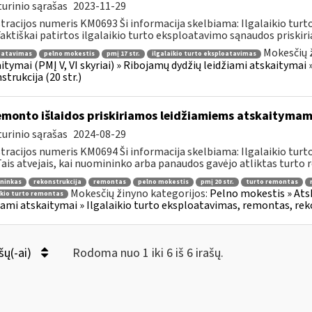
urinio sąrašas
2023-11-29
tracijos numeris KM0693 Ši informacija skelbiama: Ilgalaikio tur
 Faktiškai patirtos ilgalaikio turto eksploatavimo sąnaudos priskiri
Mokesčių 
oatavimas
pelno mokestis
pmį 17 str.
ilgalaikio turto eksploatavimas
itymai (PMĮ V, VI skyriai) » Ribojamų dydžių leidžiami atskaitymai
strukcija (20 str.)
monto išlaidos priskiriamos leidžiamiems atskaitymam
urinio sąrašas
2024-08-29
tracijos numeris KM0694 Ši informacija skelbiama: Ilgalaikio tur
 Tais atvejais, kai nuomininko arba panaudos gavėjo atliktas turto 
ninkas
rekonstrukcija
remontas
pelno mokestis
pmį 20 str.
turto remontas
Mokesčių žinyno kategorijos:
Pelno mokestis » Atsk
ikio turto remontas
iami atskaitymai » Ilgalaikio turto eksploatavimas, remontas, reko
šų(-ai)
Rodoma nuo 1 iki 6 iš 6 irašų.