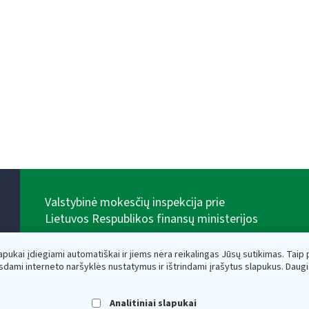
Valstybinė mokesčių inspekcija prie
Lietuvos Respublikos finansų ministerijos
Biudžetinė įstaiga. Juridinio asmens kodas — 188659752,
adresas: Vasario 16-osios g. 14, 01107 Vilnius, Lietuva,
lapukai įdiegiami automatiškai ir jiems nėra reikalingas Jūsų sutikimas. Taip pa
el.paštas:
vmi@vmi.lt
, E. pristatymo dėžutės adresas
sdami interneto naršyklės nustatymus ir ištrindami įrašytus slapukus. Daug
188659752
Duomenys apie Valstybinę mokesčių inspekciją prie
Lietuvos Respublikos finansų ministerijos kaupiami ir
Analitiniai slapukai
saugomi Juridinių asmenų registre