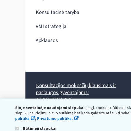
Konsultacinė taryba
VMI strategija
Apklausos
Konsultacijos mokesčių klausimais ir
paslaugos gyventojams:
+370 5 260 5060
Darbo laikas: I-IV 8.00-17.00, V 8.00-15.45.
Šioje svetainėje naudojami slapukai
(angl. cookies). Būtinieji s
Prieššventinę dieną - viena valanda trumpiau.
slapukų naudojimu. Savo sutikimą bet kada galėsite atšaukti pakei
Kiekvieno mėnesio antrą penktadienį 8.00 val. - 12.00 val.
politika
;
Privatumo politika.
Mano VMI
Paklausimas per
Būtinieji slapukai