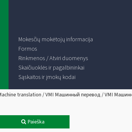
Mokesčių mokėtojų informacija
Formos
Rinkmenos / Atviri duomenys
Skaičiuoklės ir pagalbininkai
Sąskaitos ir įmokų kodai
Machine translation / VMI Машинный перевод / VMI Машин
Paieška