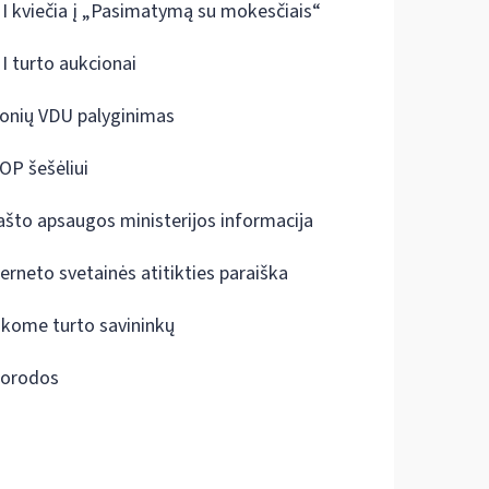
I kviečia į „Pasimatymą su mokesčiais“
I turto aukcionai
onių VDU palyginimas
OP šešėliui
ašto apsaugos ministerijos informacija
terneto svetainės atitikties paraiška
škome turto savininkų
orodos