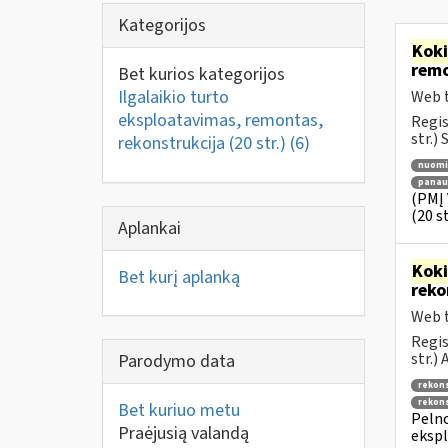
Kategorijos
Kok
rem
Bet kurios kategorijos
Ilgalaikio turto
Web t
eksploatavimas, remontas,
Regis
str.)
rekonstrukcija (20 str.)
(6)
nuomi
panau
(PMĮ 
(20 st
Aplankai
Kok
Bet kurį aplanką
reko
Web t
Regis
str.)
Parodymo data
rekon
rekons
Bet kuriuo metu
Pelno
Praėjusią valandą
ekspl