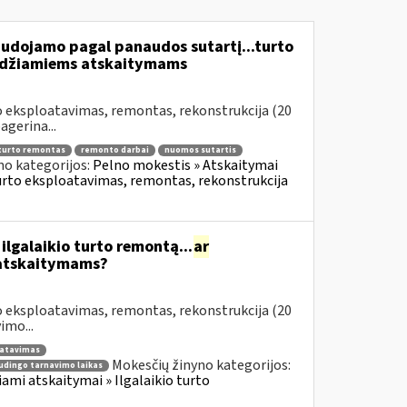
udojamo pagal panaudos sutartį...turto
leidžiamiems atskaitymams
to eksploatavimas, remontas, rekonstrukcija (20
agerina...
turto remontas
remonto darbai
nuomos sutartis
no kategorijos:
Pelno mokestis » Atskaitymai
 turto eksploatavimas, remontas, rekonstrukcija
lgalaikio turto remontą...
ar
 atskaitymams?
to eksploatavimas, remontas, rekonstrukcija (20
imo...
oatavimas
Mokesčių žinyno kategorijos:
udingo tarnavimo laikas
iami atskaitymai » Ilgalaikio turto