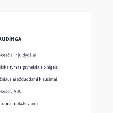
AUDINGA
kesčiai ir jų dydžiai
siskaitymas grynaisiais pinigais
žniausiai užduodami klausimai
kesčių ABC
ktorina moksleiviams