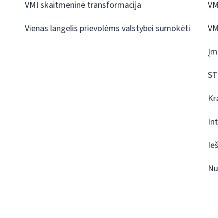
VMI skaitmeninė transformacija
VM
Vienas langelis prievolėms valstybei sumokėti
VM
Įm
ST
Kr
In
Ie
Nu