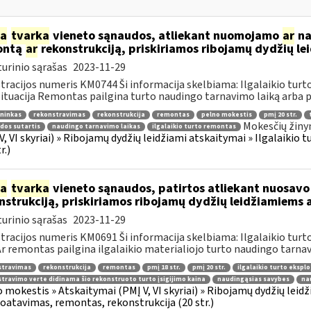
ia
tvarka
vieneto sąnaudos, atliekant nuomojamo
ar
na
ontą
ar
rekonstrukciją, priskiriamos ribojamų dydžių 
urinio sąrašas
2023-11-29
tracijos numeris KM0744 Ši informacija skelbiama: Ilgalaikio tur
 Situacija Remontas pailgina turto naudingo tarnavimo laiką arba p
ninkas
rekonstravimas
rekonstrukcija
remontas
pelno mokestis
pmį 20 str.
Mokesčių žiny
dos sutartis
naudingo tarnavimo laikas
ilgalaikio turto remontas
V, VI skyriai) » Ribojamų dydžių leidžiami atskaitymai » Ilgalaikio
r.)
ia
tvarka
vieneto sąnaudos, patirtos atliekant nuosavo i
nstrukciją, priskiriamos ribojamų dydžių leidžiamiems
urinio sąrašas
2023-11-29
tracijos numeris KM0691 Ši informacija skelbiama: Ilgalaikio tur
 Ar remontas pailgina ilgalaikio materialiojo turto naudingo tarnav
stravimas
rekonstrukcija
remontas
pmį 18 str.
pmį 20 str.
ilgalaikio turto ekspl
travimo verte didinama šio rekonstruoto turto įsigijimo kaina
naudingąsias savybes
na
 mokestis » Atskaitymai (PMĮ V, VI skyriai) » Ribojamų dydžių leidž
oatavimas, remontas, rekonstrukcija (20 str.)