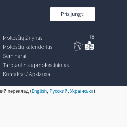
Prisijungti
Mokesčių žinynas
Mokesčių kalendorius
Seminarai
Tarptautinis apmokestinimas
Kontaktai / Apklausa
ний переклад (
English
,
Русский
,
Українська
)