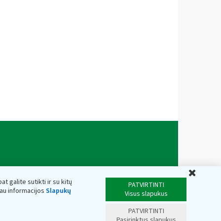
Uždar
t galite sutikti ir su kitų
PATVIRTINTI
iau informacijos
Slapukų
Visus slapukus
PATVIRTINTI
Pasirinktus slapukus