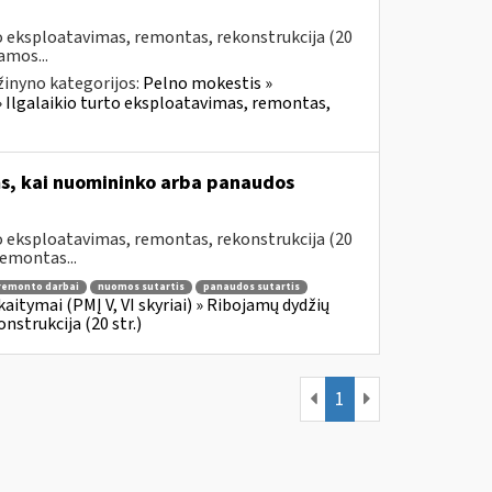
to eksploatavimas, remontas, rekonstrukcija (20
amos...
žinyno kategorijos:
Pelno mokestis »
 » Ilgalaikio turto eksploatavimas, remontas,
s, kai nuomininko arba panaudos
to eksploatavimas, remontas, rekonstrukcija (20
remontas...
remonto darbai
nuomos sutartis
panaudos sutartis
aitymai (PMĮ V, VI skyriai) » Ribojamų dydžių
nstrukcija (20 str.)
1