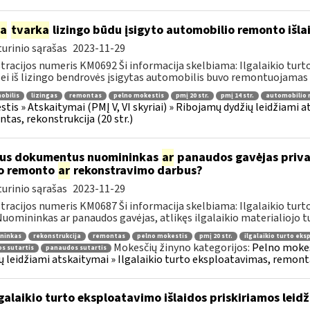
ia
tvarka
lizingo būdu įsigyto automobilio remonto išl
urinio sąrašas
2023-11-29
tracijos numeris KM0692 Ši informacija skelbiama: Ilgalaikio tur
 Jei iš lizingo bendrovės įsigytas automobilis buvo remontuojamas d
obilis
lizingas
remontas
pelno mokestis
pmį 20 str.
pmį 14 str.
automobilio
tis » Atskaitymai (PMĮ V, VI skyriai) » Ribojamų dydžių leidžiami a
tas, rekonstrukcija (20 str.)
us dokumentus nuomininkas
ar
panaudos gavėjas privalo
o remonto
ar
rekonstravimo darbus?
urinio sąrašas
2023-11-29
tracijos numeris KM0687 Ši informacija skelbiama: Ilgalaikio tur
 Nuomininkas ar panaudos gavėjas, atlikęs ilgalaikio materialiojo tu
ninkas
rekonstrukcija
remontas
pelno mokestis
pmį 20 str.
ilgalaikio turto ek
Mokesčių žinyno kategorijos:
Pelno mokest
s sutartis
panaudos sutartis
ų leidžiami atskaitymai » Ilgalaikio turto eksploatavimas, remontas
galaikio turto eksploatavimo išlaidos priskiriamos le