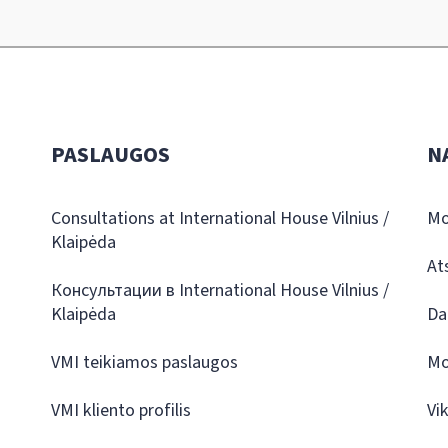
PASLAUGOS
N
Consultations at International House Vilnius /
Mo
Klaipėda
At
Консультации в International House Vilnius /
Klaipėda
Da
VMI teikiamos paslaugos
Mo
VMI kliento profilis
Vi