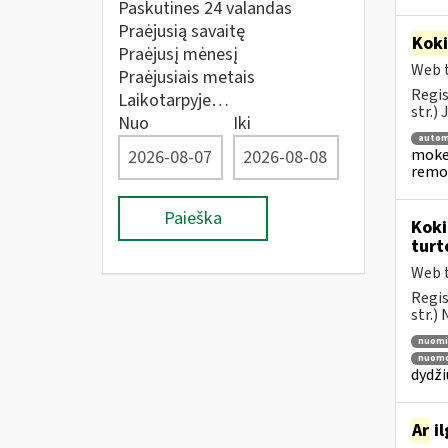
Paskutines 24 valandas
Praėjusią savaitę
Kok
Praėjusį mėnesį
Web t
Praėjusiais metais
Regis
Laikotarpyje…
str.)
Nuo
Iki
autom
mokes
remon
Paieška
Koki
turt
Web t
Regis
str.)
nuomi
nuomo
dydži
Ar
il