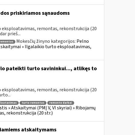
aidos priskiriamos sąnaudoms
to eksploatavimas, remontas, rekonstrukcija (20
ar prieš...
Mokesčių žinyno kategorijos:
Pelno
 remontas
tskaitymai » Ilgalaikio turto eksploatavimas,
 pateikti turto savininkui..., atlikęs to
to eksploatavimas, remontas, rekonstrukcija (20
rto...
sploatavimas
turto remontas
remonto darbai
is » Atskaitymai (PMĮ V, VI skyriai) » Ribojamų
, rekonstrukcija (20 str.)
idžiamiems atskaitymams