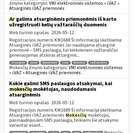
žinyno kategorijos:
VMI elektroninės sistemos » i.VAZ »
Atsarginės i.VAZ priemonės
Ar
galima atsarginėmis priemonėmis iš karto
užregistruoti kelių važtaraščių duomenis
Web turinio sąrašas
2026-05-12
Registracijos numeris KM1688 Ši informacija skelbiama:
Atsarginės i.VAZ priemonės Jei naudojama atsarginė
priemonė – SMS paslauga, tai kiekvienam važtaraščiui
generuojamas atskiras atsarginis...
atsarginė
a.vaz
duomenys
i.vaz
krovinys
važtaraštis
Mokesčių žinyno kategorijos:
VMI elektroninės sistemos
» i.VAZ » Atsarginės i.VAZ priemonės
Kokie galimi SMS paslaugos atsakymai, kai
mokesčių
mokėtojas, naudodamasis
atsarginėmis
Web turinio sąrašas
2026-05-12
Registracijos numeris KM1689 Ši informacija skelbiama:
Atsarginės i.VAZ priemonės
Mokesčių
mokėtojui,
pasinaudojusiam SMS paslauga, teikiami šie atsakymo
variantai: esant...
Mokesčių
atsakymai
atsarginė
a.vaz
i.vaz
sms
važtaraštis