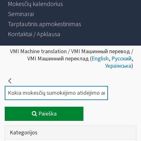
Mokesčių kalendorius
Seminarai
Tarptautinis apmokestinimas
Kontaktai / Apklausa
VMI Machine translation / VMI Машинный перевод /
VMI Машинний переклад (
English
,
Русский
,
Українська
)
Paieška
Kategorijos