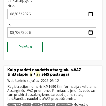
Laikotarpyje…
Nuo
Iki
Paieška
Kaip pradėti naudotis atsarginiu a.VAZ
tinklalapiu
ir
/
ar
SMS paslauga?
Web turinio sąrašas
2026-05-12
Registracijos numeris KM1690 Ši informacija skelbiama:
Atsarginės i.VAZ priemonės Pirmiausia įmonės vadovas
turi priskirti atsakingiems darbuotojams roles,
leidžiančias naudotis a.VAZ procedūromis....
Mokesčių
atsarginė
a.vaz
i.vaz
priemonė
važtaraštis