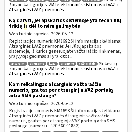
žinyno kategorijos:
VMI elektroninės sistemos » i.VAZ »
Atsarginės i.VAZ priemonės
Ką daryti, jei apskaitos sistemoje yra techninių
trikių
ir
dėl to nėra galimybės
Web turinio sąrašas
2026-05-12
Registracijos numeris KM1692 Ši informacija skelbiama:
Atsarginės i.VAZ priemonės Jei Jūsų apskaitos
sistemoje, iš kurios generuojate važtaraščio rinkmenas,
yra įvykęs gedimas ar yra kitos...
Mokesčių
atsarginė
duomenys
i.vaz
priemonė
važtaraštis
žinyno kategorijos:
VMI elektroninės sistemos » i.VAZ »
Atsarginės i.VAZ priemonės
Kam reikalingas atsarginis važtaraščio
numeris, gautas per atsarginį a.VAZ portalą
arba SMS paslauga?
Web turinio sąrašas
2026-05-12
Registracijos numeris KM1693 Ši informacija skelbiama:
Atsarginės i.VAZ priemonės Atsarginis važtaraščio
numeris, gautas per atsarginį a.VAZ portalą arba SMS
paslauga (numeriu +370 660 01882),...