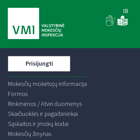
Prisijungti
Mokesčių mokėtojų informacija
Formos
Rinkmenos / Atviri duomenys
Skaičiuoklės ir pagalbininkai
Sąskaitos ir įmokų kodai
Mokesčių žinynas