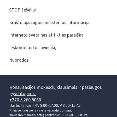
STOP šešėliui
Krašto apsaugos ministerijos informacija
Interneto svetainės atitikties paraiška
Ieškome turto savininkų
Nuorodos
Konsultacijos mokesčių klausimais ir paslaugos
gyventojams:
+370 5 260 5060
Darbo laikas: I-IV 8.00-17.00, V 8.00-15.45.
Prieššventinę dieną - viena valanda trumpiau.
Kiekvieno mėnesio antrą penktadienį 8.00 val. - 12.00 val.