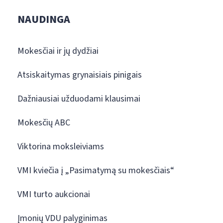
NAUDINGA
Mokesčiai ir jų dydžiai
Atsiskaitymas grynaisiais pinigais
Dažniausiai užduodami klausimai
Mokesčių ABC
Viktorina moksleiviams
VMI kviečia į „Pasimatymą su mokesčiais“
VMI turto aukcionai
Įmonių VDU palyginimas