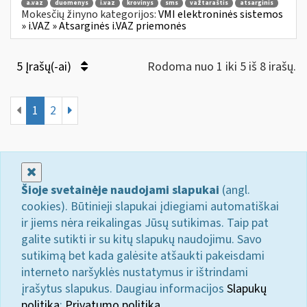
a.vaz
duomenys
i.vaz
krovinys
sms
važtaraštis
atsarginis
Mokesčių žinyno kategorijos:
VMI elektroninės sistemos
» i.VAZ » Atsarginės i.VAZ priemonės
5 Įrašų(-ai)
Rodoma nuo 1 iki 5 iš 8 irašų.
1
2
Uždaryti
Šioje svetainėje naudojami slapukai
(angl.
cookies). Būtinieji slapukai įdiegiami automatiškai
ir jiems nėra reikalingas Jūsų sutikimas. Taip pat
galite sutikti ir su kitų slapukų naudojimu. Savo
sutikimą bet kada galėsite atšaukti pakeisdami
interneto naršyklės nustatymus ir ištrindami
įrašytus slapukus. Daugiau informacijos
Slapukų
politika
;
Privatumo politika.