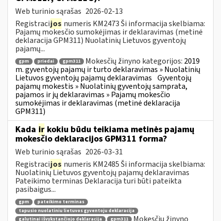
Web turinio sąrašas
2026-02-13
Registraci
jos
numeris KM2473 Ši informacija skelbiama:
Pajamų mokesčio sumokėjimas ir deklaravimas (metinė
deklaracija GPM311) Nuolatinių Lietuvos gyventojų
pajamų...
Mokesčių žinyno kategorijos:
2019
gpm
priedai
gpm311
m. gyventojų pajamų ir turto deklaravimas » Nuolatinių
Lietuvos gyventojų pajamų deklaravimas
Gyventojų
pajamų mokestis » Nuolatinių gyventojų samprata,
pajamos ir jų deklaravimas » Pajamų mokesčio
sumokėjimas ir deklaravimas (metinė deklaracija
GPM311)
Kada
ir
kokiu būdu teikiama metinės pajamų
mokesčio deklaracijos GPM311 forma?
Web turinio sąrašas
2026-03-31
Registraci
jos
numeris KM2485 Ši informacija skelbiama:
Nuolatinių Lietuvos gyventojų pajamų deklaravimas
Pateikimo terminas Deklaracija turi būti pateikta
pasibaigus...
gpm
pateikimo terminas
tapusio nuolatiniu lietuvos gyventoju deklaracija
Mokesčių žinyno
galutinai išvykstančiojo deklaracija
gpm311