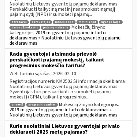
Nuolatinių Lietuvos gyventojų pajamų deklaravimas
Perskaičiuoti taikytiną metinį neapmokestinąmąjį
pajamų dydį (NPD) ir sumokėti pajamų...
darbdavys
darbuotojas
mėnesio npd
metinis npd
ligos pašalpa
Mokesčių žinyno
darbo užmokestis
pajamų mokestis
kategorijos:
2019 m. gyventojų pajamų ir turto
deklaravimas » Nuolatinių Lietuvos gyventojų pajamų
deklaravimas
Kada gyventojui atsiranda prievolė
perskaičiuoti pajamų mokestį, taikant
progresinius mokesčio tarifus?
Web turinio sąrašas
2026-02-10
Registracijos numeris KM2503 Ši informacija skelbiama:
Nuolatinių Lietuvos gyventojų pajamų deklaravimas
Gyventojas turi perskaičiuoti ir sumokėti pajamų
mokestį (GPM), taikant progresinius...
Mokesčių žinyno kategorijos:
prievolė
progresinis tarifas
2019 m. gyventojų pajamų ir turto deklaravimas »
Nuolatinių Lietuvos gyventojų pajamų deklaravimas
Kurie nuolatiniai Lietuvos gyventojai privalo
deklaruoti 2025 metų pajamas?