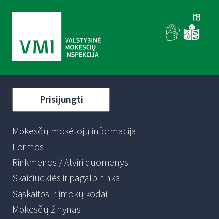
Prisijungti
Mokesčių mokėtojų informacija
Formos
Rinkmenos / Atviri duomenys
Skaičiuoklės ir pagalbininkai
Sąskaitos ir įmokų kodai
Mokesčių žinynas