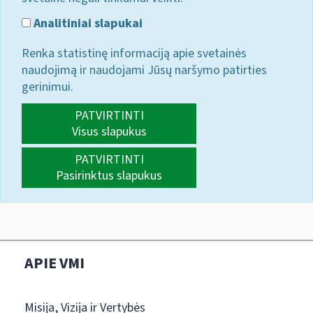
Analitiniai slapukai
Renka statistinę informaciją apie svetainės
naudojimą ir naudojami Jūsų naršymo patirties
gerinimui.
PATVIRTINTI
Visus slapukus
PATVIRTINTI
Pasirinktus slapukus
APIE VMI
Misija, Vizija ir Vertybės