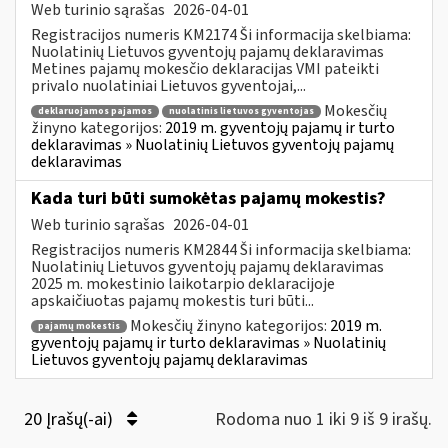
Web turinio sąrašas
2026-04-01
Registracijos numeris KM2174 Ši informacija skelbiama:
Nuolatinių Lietuvos gyventojų pajamų deklaravimas
Metines pajamų mokesčio deklaracijas VMI pateikti
privalo nuolatiniai Lietuvos gyventojai,...
Mokesčių
deklaruojamos pajamos
nuolatinis lietuvos gyventojas
žinyno kategorijos:
2019 m. gyventojų pajamų ir turto
deklaravimas » Nuolatinių Lietuvos gyventojų pajamų
deklaravimas
Kada turi būti sumokėtas pajamų mokestis?
Web turinio sąrašas
2026-04-01
Registracijos numeris KM2844 Ši informacija skelbiama:
Nuolatinių Lietuvos gyventojų pajamų deklaravimas
2025 m. mokestinio laikotarpio deklaracijoje
apskaičiuotas pajamų mokestis turi būti...
Mokesčių žinyno kategorijos:
2019 m.
pajamų mokestis
gyventojų pajamų ir turto deklaravimas » Nuolatinių
Lietuvos gyventojų pajamų deklaravimas
20 Įrašų(-ai)
Rodoma nuo 1 iki 9 iš 9 irašų.