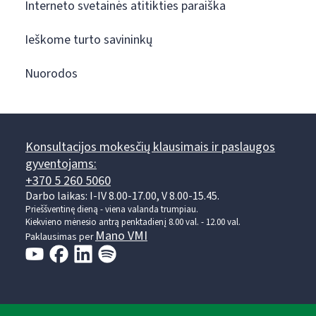
Interneto svetainės atitikties paraiška
Ieškome turto savininkų
Nuorodos
Konsultacijos mokesčių klausimais ir paslaugos
gyventojams:
+370 5 260 5060
Darbo laikas: I-IV 8.00-17.00, V 8.00-15.45.
Prieššventinę dieną - viena valanda trumpiau.
Kiekvieno mėnesio antrą penktadienį 8.00 val. - 12.00 val.
Mano VMI
Paklausimas per