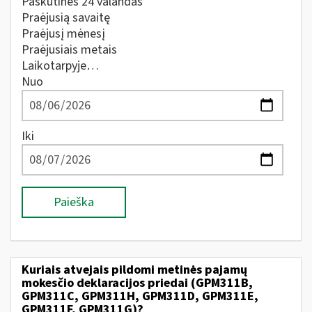
Paskutines 24 valandas
Praėjusią savaitę
Praėjusį mėnesį
Praėjusiais metais
Laikotarpyje…
Nuo
Iki
Paieška
Kuriais atvejais pildomi metinės pajamų
mokesčio deklaracijos priedai (GPM311B,
GPM311C, GPM311H, GPM311D, GPM311E,
GPM311F, GPM311G)?