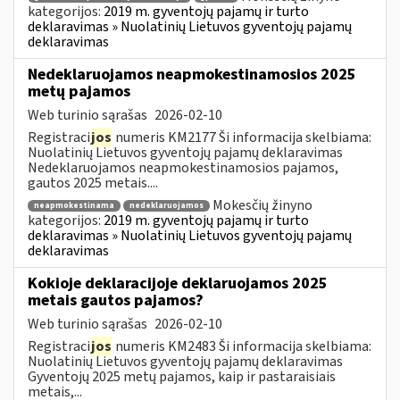
kategorijos:
2019 m. gyventojų pajamų ir turto
deklaravimas » Nuolatinių Lietuvos gyventojų pajamų
deklaravimas
Nedeklaruojamos neapmokestinamosios 2025
metų pajamos
Web turinio sąrašas
2026-02-10
Registraci
jos
numeris KM2177 Ši informacija skelbiama:
Nuolatinių Lietuvos gyventojų pajamų deklaravimas
Nedeklaruojamos neapmokestinamosios pajamos,
gautos 2025 metais....
Mokesčių žinyno
neapmokestinama
nedeklaruojamos
kategorijos:
2019 m. gyventojų pajamų ir turto
deklaravimas » Nuolatinių Lietuvos gyventojų pajamų
deklaravimas
Kokioje deklaracijoje deklaruojamos 2025
metais gautos pajamos?
Web turinio sąrašas
2026-02-10
Registraci
jos
numeris KM2483 Ši informacija skelbiama:
Nuolatinių Lietuvos gyventojų pajamų deklaravimas
Gyventojų 2025 metų pajamos, kaip ir pastaraisiais
metais,...