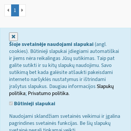
1
Uždaryti
Šioje svetainėje naudojami slapukai
(angl.
cookies). Būtinieji slapukai įdiegiami automatiškai
ir jiems nėra reikalingas Jūsų sutikimas. Taip pat
galite sutikti ir su kitų slapukų naudojimu. Savo
sutikimą bet kada galėsite atšaukti pakeisdami
interneto naršyklės nustatymus ir ištrindami
įrašytus slapukus. Daugiau informacijos
Slapukų
politika
;
Privatumo politika.
Būtinieji slapukai
Naudojami sklandžiam svetainės veikimui ir įgalina
pagrindines svetainės funkcijas. Be šių slapukų
svetainė negali tinkamai veikti.