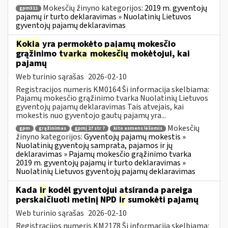
Mokesčių žinyno kategorijos:
2019 m. gyventojų
gpm311
pajamų ir turto deklaravimas » Nuolatinių Lietuvos
gyventojų pajamų deklaravimas
Kokia
yra permokėto pajamų mokesčio
grąžinimo
tvarka
mokesčių
mokėtojui, kai
pajamų
Web turinio sąrašas
2026-02-10
Registracijos numeris KM0164 Ši informacija skelbiama:
Pajamų mokesčio grąžinimo tvarka Nuolatinių Lietuvos
gyventojų pajamų deklaravimas Tais atvejais, kai
mokestis nuo gyventojo gautų pajamų yra...
Mokesčių
gpm
grąžinimas
gpmį 27 str 7
kito asmens lėšomis
žinyno kategorijos:
Gyventojų pajamų mokestis »
Nuolatinių gyventojų samprata, pajamos ir jų
deklaravimas » Pajamų mokesčio grąžinimo tvarka
2019 m. gyventojų pajamų ir turto deklaravimas »
Nuolatinių Lietuvos gyventojų pajamų deklaravimas
Kada
ir
kodėl gyventojui atsiranda pareiga
perskaičiuoti metinį NPD
ir
sumokėti pajamų
Web turinio sąrašas
2026-02-10
Registracijos numeris KM2178 Ši informacija skelbiama: