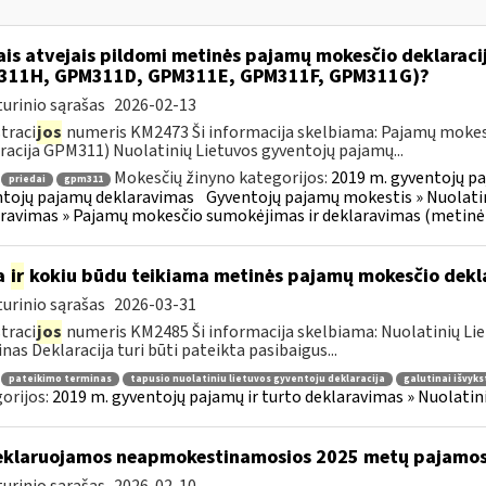
ais atvejais pildomi metinės pajamų mokesčio deklarac
311H, GPM311D, GPM311E, GPM311F, GPM311G)?
urinio sąrašas
2026-02-13
traci
jos
numeris KM2473 Ši informacija skelbiama: Pajamų mokes
racija GPM311) Nuolatinių Lietuvos gyventojų pajamų...
Mokesčių žinyno kategorijos:
2019 m. gyventojų pa
priedai
gpm311
tojų pajamų deklaravimas
Gyventojų pajamų mokestis » Nuolatin
ravimas » Pajamų mokesčio sumokėjimas ir deklaravimas (metinė
a
ir
kokiu būdu teikiama metinės pajamų mokesčio dekl
urinio sąrašas
2026-03-31
traci
jos
numeris KM2485 Ši informacija skelbiama: Nuolatinių Li
nas Deklaracija turi būti pateikta pasibaigus...
pateikimo terminas
tapusio nuolatiniu lietuvos gyventoju deklaracija
galutinai išvyks
orijos:
2019 m. gyventojų pajamų ir turto deklaravimas » Nuolati
klaruojamos neapmokestinamosios 2025 metų pajamo