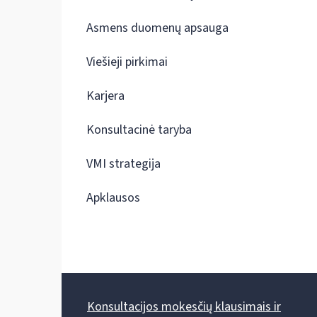
Asmens duomenų apsauga
Viešieji pirkimai
Karjera
Konsultacinė taryba
VMI strategija
Apklausos
Konsultacijos mokesčių klausimais ir