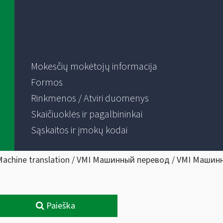
Mokesčių mokėtojų informacija
Formos
Rinkmenos / Atviri duomenys
Skaičiuoklės ir pagalbininkai
Sąskaitos ir įmokų kodai
Machine translation / VMI Машинный перевод / VMI Машин
Paieška