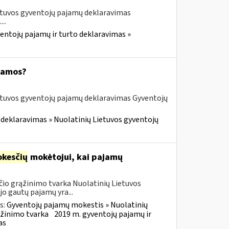
etuvos gyventojų pajamų deklaravimas
..
entojų pajamų ir turto deklaravimas »
ajamos?
etuvos gyventojų pajamų deklaravimas Gyventojų
 deklaravimas » Nuolatinių Lietuvos gyventojų
kesčių
mokėtojui, kai pajamų
io grąžinimo tvarka Nuolatinių Lietuvos
o gautų pajamų yra...
s:
Gyventojų pajamų mokestis » Nuolatinių
ąžinimo tvarka
2019 m. gyventojų pajamų ir
as