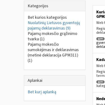
Kategorijos
Kuri
GPM
Bet kurios kategorijos
Nuolatinių Lietuvos gyventojų
Web t
pajamų deklaravimas
(9)
Regis
dekla
Pajamų mokesčio grąžinimo
tvarka
(1)
gpm
gyven
Pajamų mokesčio
dekla
sumokėjimas ir deklaravimas
(metinė deklaracija GPM311)
Kad
(1)
Web t
Regis
termi
Aplankai
gpm
kateg
Bet kurį aplanką
Nede