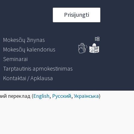
Prisijungti
Mokesčių žinynas
Mokesčių kalendorius
Seminarai
Tarptautinis apmokestinimas
Kontaktai / Apklausa
ний переклад (
English
,
Русский
,
Українська
)