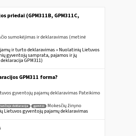
ijos priedai (GPM311B, GPM311C,
čio sumokėjimas ir deklaravimas (metinė
jamų ir turto deklaravimas » Nuolatinių Lietuvos
ių gyventojų samprata, pajamos ir jų
 deklaracija GPM311)
aracijos GPM311 forma?
etuvos gyventojų pajamų deklaravimas Pateikimo
Mokesčių žinyno
tančiojo deklaracija
gpm311
nių Lietuvos gyventojų pajamų deklaravimas
s