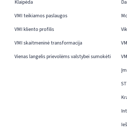
Klaipėda
Da
VMI teikiamos paslaugos
Mo
VMI kliento profilis
Vi
VMI skaitmeninė transformacija
VM
Vienas langelis prievolėms valstybei sumokėti
VM
Įm
ST
Kr
In
Ie