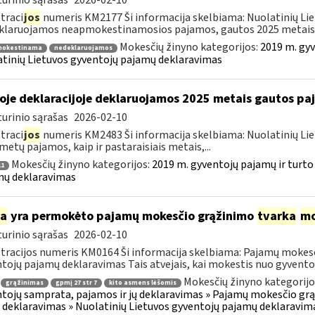
urinio sąrašas
2026-02-10
traci
jos
numeris KM2177 Ši informacija skelbiama: Nuolatinių Li
laruojamos neapmokestinamosios pajamos, gautos 2025 metais..
Mokesčių žinyno kategorijos:
2019 m. gyv
okestinama
nedeklaruojamos
tinių Lietuvos gyventojų pajamų deklaravimas
oje deklaracijoje deklaruojamos 2025 metais gautos p
urinio sąrašas
2026-02-10
traci
jos
numeris KM2483 Ši informacija skelbiama: Nuolatinių Li
metų pajamos, kaip ir pastaraisiais metais,...
Mokesčių žinyno kategorijos:
2019 m. gyventojų pajamų ir turto
1
mų deklaravimas
ia
yra permokėto pajamų mokesčio grąžinimo
tvarka
mo
urinio sąrašas
2026-02-10
tracijos numeris KM0164 Ši informacija skelbiama: Pajamų mokesč
tojų pajamų deklaravimas Tais atvejais, kai mokestis nuo gyventoj
Mokesčių žinyno kategorijo
grąžinimas
gpmį 27 str 7
kito asmens lėšomis
tojų samprata, pajamos ir jų deklaravimas » Pajamų mokesčio gr
 deklaravimas » Nuolatinių Lietuvos gyventojų pajamų deklaravim