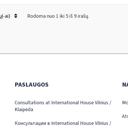
ų(-ai)
Rodoma nuo 1 iki 5 iš 9 irašų.
PASLAUGOS
N
Consultations at International House Vilnius /
Mo
Klaipėda
At
Консультации в International House Vilnius /