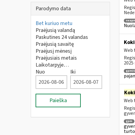
Web t
Regis
Parodymo data
Nedek
neapm
Bet kuriuo metu
Nuola
Praėjusią valandą
Paskutines 24 valandas
Koki
Praėjusią savaitę
Web t
Praėjusį mėnesį
Praėjusiais metais
Regis
2025 
Laikotarpyje…
Nuo
Iki
gpm31
paja
Kok
Paieška
Web t
Regis
gyven
gpm
gyven
turto