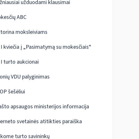
žniausiai užduodami klausimai
kesčių ABC
ktorina moksleiviams
I kviečia į „Pasimatymą su mokesčiais“
I turto aukcionai
onių VDU palyginimas
OP šešėliui
ašto apsaugos ministerijos informacija
terneto svetainės atitikties paraiška
škome turto savininkų