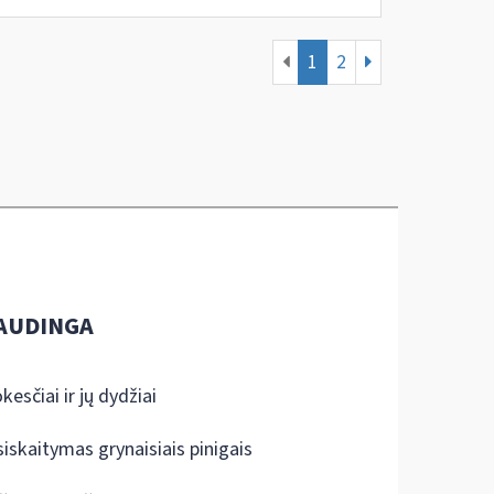
1
2
AUDINGA
kesčiai ir jų dydžiai
siskaitymas grynaisiais pinigais