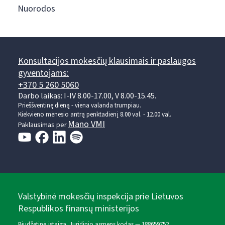
Nuorodos
Konsultacijos mokesčių klausimais ir paslaugos
gyventojams:
+370 5 260 5060
Darbo laikas: I-IV 8.00-17.00, V 8.00-15.45.
Prieššventinę dieną - viena valanda trumpiau.
Kiekvieno mėnesio antrą penktadienį 8.00 val. - 12.00 val.
Mano VMI
Paklausimas per
Valstybinė mokesčių inspekcija prie Lietuvos
Respublikos finansų ministerijos
Biudžetinė įstaiga. Juridinio asmens kodas — 188659752,