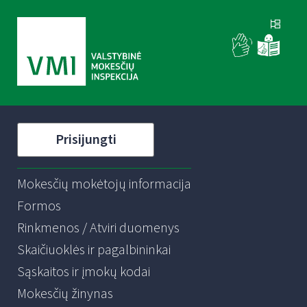
Prisijungti
Mokesčių mokėtojų informacija
Formos
Rinkmenos / Atviri duomenys
Skaičiuoklės ir pagalbininkai
Sąskaitos ir įmokų kodai
Mokesčių žinynas