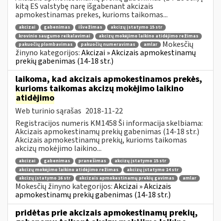
kitą ES valstybę narę išgabenant akcizais
apmokestinamas prekes, kurioms taikomas...
akcizai
gabenimas
išvežimas
akcizų įstatymo 15 str
krovinio saugumo reikalavimai
akcizų mokėjimo laikino atidėjimo režimas
Mokesčių
pakuočių plombavimas
pakuočių numeravimas
amlar
žinyno kategorijos:
Akcizai » Akcizais apmokestinamų
prekių gabenimas (14-18 str.)
laikoma, kad akcizais apmokestinamos prekės,
kurioms taikomas akcizų mokėjimo laikino
atidėjimo
Web turinio sąrašas
2018-11-22
Registracijos numeris KM1458 Ši informacija skelbiama:
Akcizais apmokestinamų prekių gabenimas (14-18 str.)
Akcizais apmokestinamų prekių, kurioms taikomas
akcizų mokėjimo laikino...
akcizai
gabenimas
pranešimas
akcizų įstatymo 15 str
akcizų mokėjimo laikino atidėjimo režimas
akcizų įstatymo 14 str
akcizų įstatymo 16 str
akcizais apmokestinamų prekių gavimas
amlar
Mokesčių žinyno kategorijos:
Akcizai » Akcizais
apmokestinamų prekių gabenimas (14-18 str.)
pridėtas prie akcizais apmokestinamų prekių,