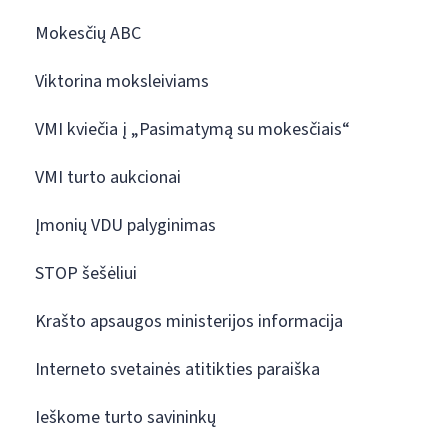
Mokesčių ABC
Viktorina moksleiviams
VMI kviečia į „Pasimatymą su mokesčiais“
VMI turto aukcionai
Įmonių VDU palyginimas
STOP šešėliui
Krašto apsaugos ministerijos informacija
Interneto svetainės atitikties paraiška
Ieškome turto savininkų