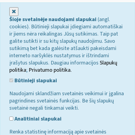
Uždaryti
Šioje svetainėje naudojami slapukai
(angl.
cookies). Būtinieji slapukai įdiegiami automatiškai
ir jiems nėra reikalingas Jūsų sutikimas. Taip pat
galite sutikti ir su kitų slapukų naudojimu. Savo
sutikimą bet kada galėsite atšaukti pakeisdami
interneto naršyklės nustatymus ir ištrindami
įrašytus slapukus. Daugiau informacijos
Slapukų
politika
;
Privatumo politika.
Būtinieji slapukai
Naudojami sklandžiam svetainės veikimui ir įgalina
pagrindines svetainės funkcijas. Be šių slapukų
svetainė negali tinkamai veikti.
Analitiniai slapukai
Renka statistinę informaciją apie svetainės