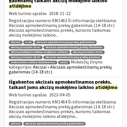
gabenamų taikant akcizų mokėjimo laikino
atidėjimo
Web turinio sąrašas
2018-11-22
Registracijos numeris KM1463 Ši informacija skelbiama:
Akcizais apmokestinamų prekių gabenimas (14-18 str.)
Akcizais apmokestinamos prekės, kurioms taikomas
akcizų mokėjimo laikino...
akcizai
e-ad
akcizais apmokestinamų prekių gabenimas
akcizų įstatymo 15 str
akcizais apmokestinamų prekių išvežimas
akcizų mokėjimo laikino atidėjimo režimas
akcizų įstatymo 14 str
akcizų įstatymo 16 str
akcizais apmokestinamų prekių gavimas
Mokesčių žinyno
elektroninis vežimo dokumentas
amlar
kategorijos:
Akcizai » Akcizais apmokestinamų prekių
gabenimas (14-18 str.)
išgabentos akcizais apmokestinamos prekės,
taikant joms akcizų mokėjimo laikino
atidėjimo
Web turinio sąrašas
2023-04-05
Registracijos numeris KM1464 Ši informacija skelbiama:
Akcizais apmokestinamų prekių gabenimas (14-18 str.)
Akcizais apmokestinamos prekės, kurioms taikomas
akcizų mokėjimo laikino atidėjimo...
akcizai
akcizais apmokestinamų prekių gabenimas