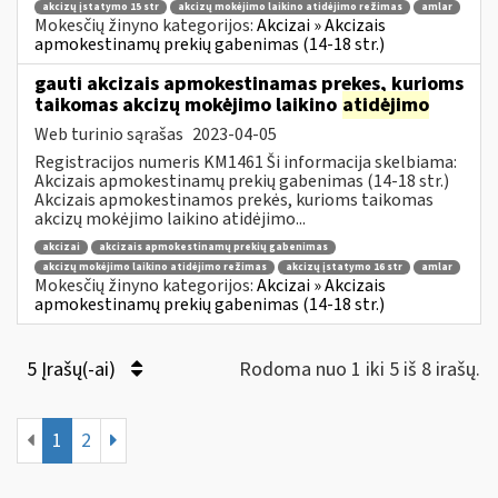
akcizų įstatymo 15 str
akcizų mokėjimo laikino atidėjimo režimas
amlar
Mokesčių žinyno kategorijos:
Akcizai » Akcizais
apmokestinamų prekių gabenimas (14-18 str.)
gauti akcizais apmokestinamas prekes, kurioms
taikomas akcizų mokėjimo laikino
atidėjimo
Web turinio sąrašas
2023-04-05
Registracijos numeris KM1461 Ši informacija skelbiama:
Akcizais apmokestinamų prekių gabenimas (14-18 str.)
Akcizais apmokestinamos prekės, kurioms taikomas
akcizų mokėjimo laikino atidėjimo...
akcizai
akcizais apmokestinamų prekių gabenimas
akcizų mokėjimo laikino atidėjimo režimas
akcizų įstatymo 16 str
amlar
Mokesčių žinyno kategorijos:
Akcizai » Akcizais
apmokestinamų prekių gabenimas (14-18 str.)
5 Įrašų(-ai)
Rodoma nuo 1 iki 5 iš 8 irašų.
1
2