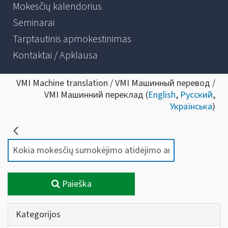
Mokesčių kalendorius
Seminarai
Tarptautinis apmokestinimas
Kontaktai / Apklausa
VMI Machine translation / VMI Машинный перевод /
VMI Машинний переклад (
English
,
Русский
,
Українська
)
Paieška
Kategorijos