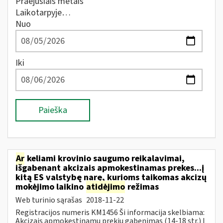
Praėjusiais metais
Laikotarpyje…
Nuo
Iki
Paieška
Ar
keliami krovinio saugumo reikalavimai,
išgabenant akcizais apmokestinamas prekes...į
kitą ES valstybę narę, kurioms taikomas akcizų
mokėjimo laikino
atidėjimo
režimas
Web turinio sąrašas
2018-11-22
Registracijos numeris KM1456 Ši informacija skelbiama:
Akcizais apmokestinamų prekių gabenimas (14-18 str.) Į