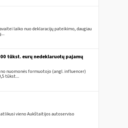
avaitei laiko nuo deklaracijų pateikimo, daugiau
...
200 tūkst. eurų nedeklaruotų pajamų
vieno nuomonės formuotojo (angl. influencer)
5 tūkst....
atlikusi vieno Aukštaitijos autoserviso