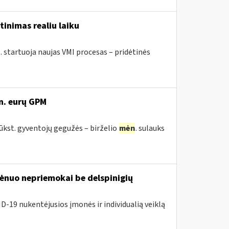
tinimas realiu laiku
. startuoja naujas VMI procesas – pridėtinės
n. eurų GPM
tūkst. gyventojų gegužės – birželio
mėn
. sulauks
nuo nepriemokai be delspinigių
D-19 nukentėjusios įmonės ir individualią veiklą