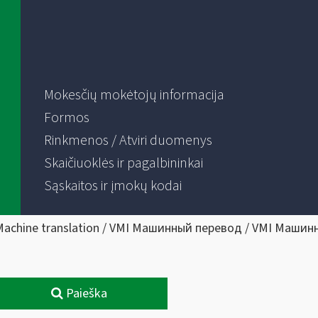
Mokesčių mokėtojų informacija
Formos
Rinkmenos / Atviri duomenys
Skaičiuoklės ir pagalbininkai
Sąskaitos ir įmokų kodai
Machine translation / VMI Машинный перевод / VMI Машин
Paieška