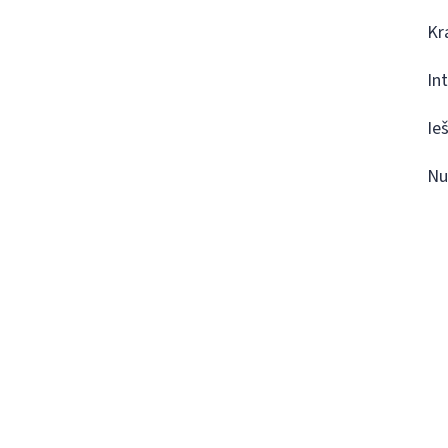
Kr
In
Ie
Nu