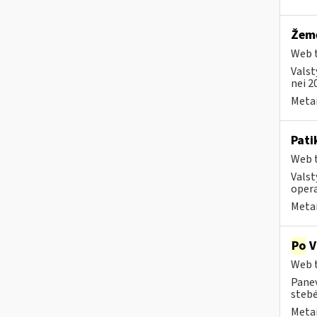
Žemė
Web t
Valst
nei 2
Metai
Pati
Web t
Valst
opera
Metai
Po
V
Web t
Panev
stebė
Metai