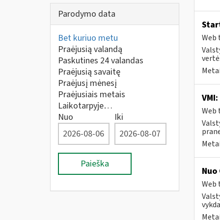
Parodymo data
Star
Bet kuriuo metu
Web t
Praėjusią valandą
Valst
vertė
Paskutines 24 valandas
Metai
Praėjusią savaitę
Praėjusį mėnesį
Praėjusiais metais
VMI:
Laikotarpyje…
Web t
Nuo
Iki
Valst
prane
Metai
Paieška
Nuo 
Web t
Valst
vykda
Metai