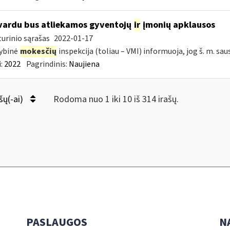
vardu bus atliekamos gyventojų
ir
įmonių apklausos
urinio sąrašas
2022-01-17
ybinė
mokesčių
inspekcija (toliau – VMI) informuoja, jog š. m. sau
:
2022
Pagrindinis:
Naujiena
šų(-ai)
Rodoma nuo 1 iki 10 iš 314 irašų.
PASLAUGOS
N