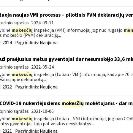
tuoja naujas VMI procesas – pilotinis PVM deklaracijų ver
urinio sąrašas
2024-09-11
ybinė
mokesčių
inspekcija (VMI) informuoja, jog nuo rugsėjo
mėn
s mokesčio (PVM) deklaracijų...
:
2024
Pagrindinis:
Naujiena
 už praėjusius metus gyventojai dar nesumokėjo 33,6 ml
urinio sąrašas
2022-05-24
ybinė
mokesčių
inspekcija (toliau - VMI) informuoja, kad apie 70 
šimų apie deklaruotą...
:
2022
Pagrindinis:
Naujiena
COVID-19 nukentėjusiems
mokesčių
mokėtojams - dar mė
urinio sąrašas
2021-10-06
ybinė
mokesčių
inspekcija (toliau – VMI) informuoja, jog nuo COVI
ntys gyventojai, taip pat veiklos nevykdantys...
:
2021
Pagrindinis:
Naujiena