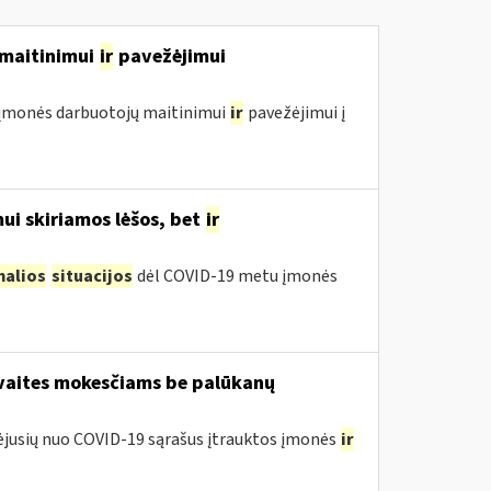
ų maitinimui
ir
pavežėjimui
ol įmonės darbuotojų maitinimui
ir
pavežėjimui į
ui skiriamos lėšos, bet
ir
malios
situacijos
dėl COVID-19 metu įmonės
avaites mokesčiams be palūkanų
tėjusių nuo COVID-19 sąrašus įtrauktos įmonės
ir