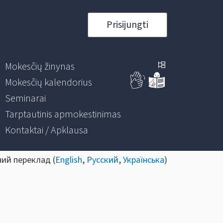
Prisijungti
Mokesčių žinynas
Mokesčių kalendorius
Seminarai
Tarptautinis apmokestinimas
Kontaktai / Apklausa
ний переклад (
English
,
Русский
,
Українська
)