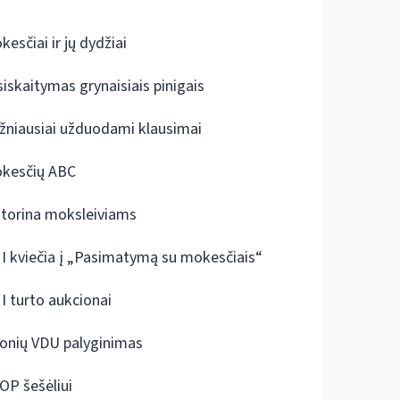
kesčiai ir jų dydžiai
siskaitymas grynaisiais pinigais
žniausiai užduodami klausimai
kesčių ABC
ktorina moksleiviams
I kviečia į „Pasimatymą su mokesčiais“
I turto aukcionai
onių VDU palyginimas
OP šešėliui