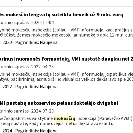
s mokesčio lengvatų suteikta beveik už 9 mln. eurų
urinio sąrašas
2020-11-04
ybinė mokesčių inspekcija (toliau – VMI) informuoja, kad, praėjus s
09 tūkst. žemės mokesčio mokėtojų jau sumokėjo apie 11 mln. eurų.
:
2020
Pagrindinis:
Naujiena
krinusi nuomonės formuotoją, VMI nustatė daugiau nei 
urinio sąrašas
2022-04-25
ybinė mokesčių inspekcija (toliau – VMI) informuoja, jog atlikus 
tyvų patikrinimą, asmuo iš individualios veiklos deklaravo apie 200,
:
2022
Pagrindinis:
Naujiena
MI pastabų autoserviso pelnas šoktelėjo dvigubai
urinio sąrašas
2024-07-23
ėžio apskrities valstybinė
mokesčių
inspekcija (Panevėžio AVMI) 
seną nustatė, kad įmonė dvejus metus deklaravo esanti...
:
2024
Pagrindinis:
Naujiena