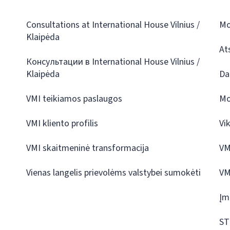
Consultations at International House Vilnius /
Mo
Klaipėda
At
Консультации в International House Vilnius /
Klaipėda
Da
VMI teikiamos paslaugos
Mo
VMI kliento profilis
Vi
VMI skaitmeninė transformacija
VM
Vienas langelis prievolėms valstybei sumokėti
VM
Įm
ST