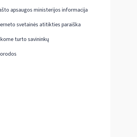
ašto apsaugos ministerijos informacija
terneto svetainės atitikties paraiška
škome turto savininkų
orodos