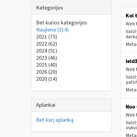
Kategorijos
Kol 
Bet kurios kategorijos
Web t
Naujiena
(314)
Valst
2021
(75)
darbą
2022
(62)
Metai
2024
(51)
2023
(46)
leid
2025
(40)
Web t
2026
(20)
Valst
2020
(14)
patirt
Metai
Aplankai
Nuo 
Web t
Bet kurį aplanką
Valst
indivi
Metai