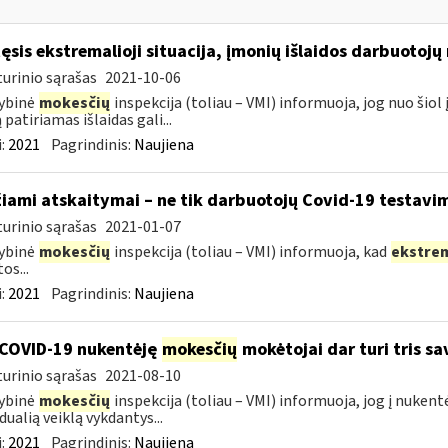
tęsis ekstremalioji situacija, įmonių išlaidos darbuotoj
urinio sąrašas
2021-10-06
ybinė
mokesčių
inspekcija (toliau – VMI) informuoja, jog nuo ši
 patiriamas išlaidas gali...
:
2021
Pagrindinis:
Naujiena
žiami atskaitymai – ne tik darbuotojų Covid-19 testavim
urinio sąrašas
2021-01-07
ybinė
mokesčių
inspekcija (toliau – VMI) informuoja, kad
ekstre
os...
:
2021
Pagrindinis:
Naujiena
COVID-19 nukentėję
mokesčių
mokėtojai dar turi tris s
urinio sąrašas
2021-08-10
ybinė
mokesčių
inspekcija (toliau – VMI) informuoja, jog į nuken
dualią veiklą vykdantys...
:
2021
Pagrindinis:
Naujiena