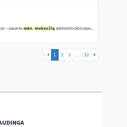
sio – vasario
mėn
.
mokesčių
administratoriaus...
1
2
3
...
32
AUDINGA