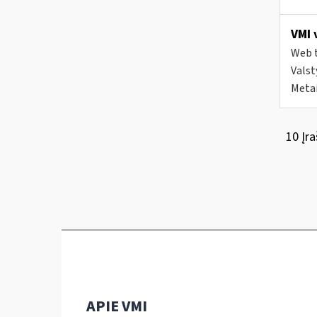
VMI 
Web t
Valst
Metai
10 Įra
APIE VMI