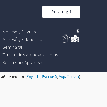
Prisijungti
Mokesčių žinynas
Mokesčių kalendorius
Seminarai
Tarptautinis apmokestinimas
Kontaktai / Apklausa
ний переклад (
English
,
Русский
,
Українська
)