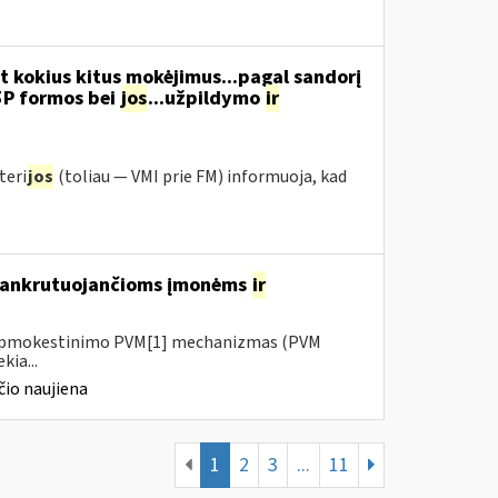
t kokius kitus mokėjimus...pagal sandorį
5P formos bei
jos
...užpildymo
ir
teri
jos
(toliau ― VMI prie FM) informuoja, kad
 bankrutuojančioms įmonėms
ir
io apmokestinimo PVM[1] mechanizmas (PVM
kia...
io naujiena
1
2
3
...
11