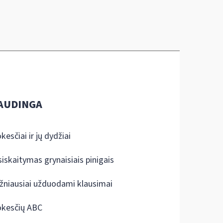
AUDINGA
kesčiai ir jų dydžiai
siskaitymas grynaisiais pinigais
žniausiai užduodami klausimai
kesčių ABC