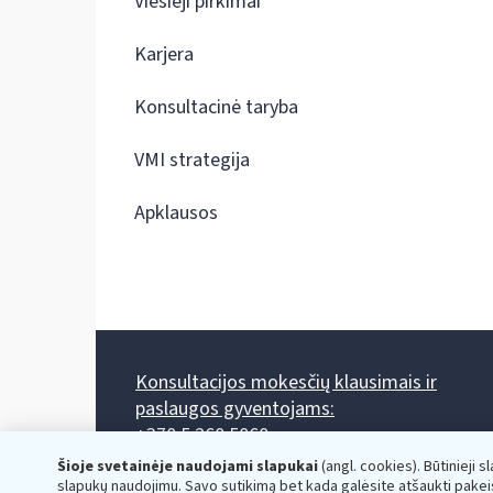
Viešieji pirkimai
Karjera
Konsultacinė taryba
VMI strategija
Apklausos
Konsultacijos mokesčių klausimais ir
paslaugos gyventojams:
+370 5 260 5060
Darbo laikas: I-IV 8.00-17.00, V 8.00-15.45.
Šioje svetainėje naudojami slapukai
(angl. cookies). Būtinieji s
Prieššventinę dieną - viena valanda trumpiau.
slapukų naudojimu. Savo sutikimą bet kada galėsite atšaukti pakei