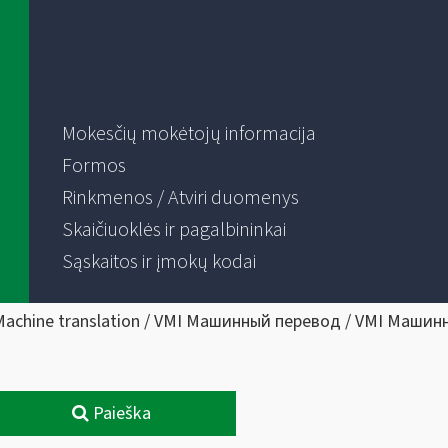
Mokesčių mokėtojų informacija
Formos
Rinkmenos / Atviri duomenys
Skaičiuoklės ir pagalbininkai
Sąskaitos ir įmokų kodai
Machine translation / VMI Машинный перевод / VMI Машин
Paieška