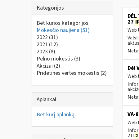
Kategorijos
DĖL 
27
I
Bet kurios kategorijos
Mokesčio naujiena
(51)
Web t
2022
(31)
Valst
aktus
2021
(12)
Metai
2023
(8)
Pelno mokestis
(3)
Akcizai
(2)
Dėl 
Pridėtinės vertės mokestis
(2)
Web t
Infor
akciz
Metai
Aplankai
VA-8
Bet kurį aplanką
Web t
Infor
211
2