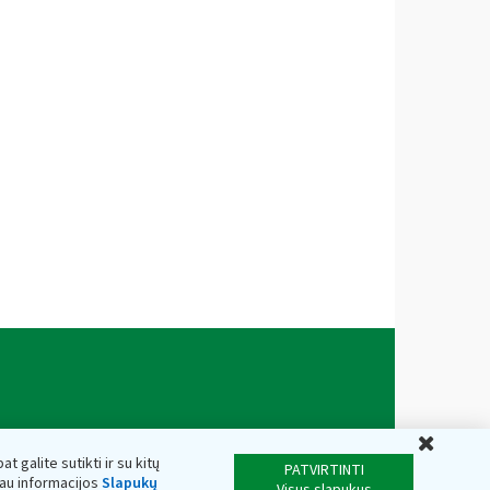
Uždar
t galite sutikti ir su kitų
PATVIRTINTI
iau informacijos
Slapukų