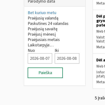
Parodymo data
Metai
Bet kuriuo metu
Dėl 
Praėjusią valandą
gryn
Paskutines 24 valandas
pate
Praėjusią savaitę
Web t
Praėjusį mėnesį
Valst
Praėjusiais metais
Valst
Laikotarpyje…
Metai
Nuo
Iki
Dėl 
Web t
Infor
Paieška
įstat
Metai
5 Įraš