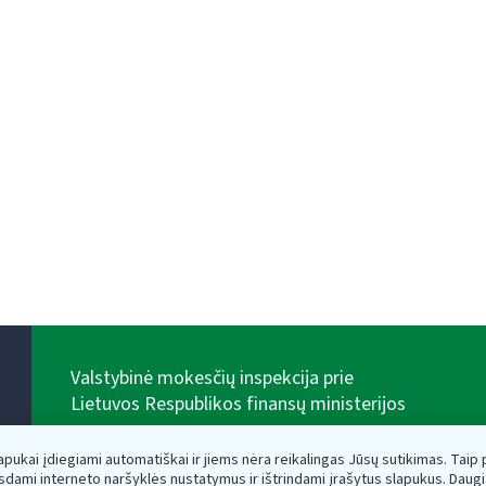
Valstybinė mokesčių inspekcija prie
Lietuvos Respublikos finansų ministerijos
Biudžetinė įstaiga. Juridinio asmens kodas — 188659752,
adresas: Vasario 16-osios g. 14, 01107 Vilnius, Lietuva,
lapukai įdiegiami automatiškai ir jiems nėra reikalingas Jūsų sutikimas. Taip pa
el.paštas:
vmi@vmi.lt
, E. pristatymo dėžutės adresas
sdami interneto naršyklės nustatymus ir ištrindami įrašytus slapukus. Daug