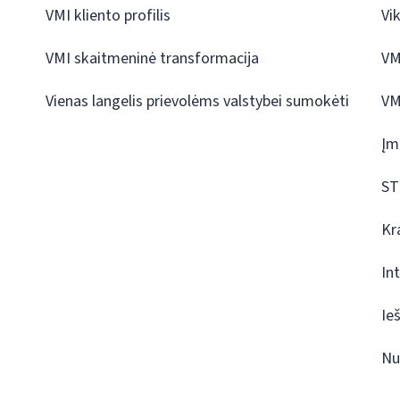
VMI kliento profilis
Vi
VMI skaitmeninė transformacija
VM
Vienas langelis prievolėms valstybei sumokėti
VM
Įm
ST
Kr
In
Ie
Nu