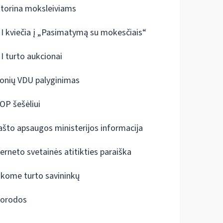
ktorina moksleiviams
I kviečia į „Pasimatymą su mokesčiais“
I turto aukcionai
onių VDU palyginimas
OP šešėliui
ašto apsaugos ministerijos informacija
terneto svetainės atitikties paraiška
škome turto savininkų
orodos