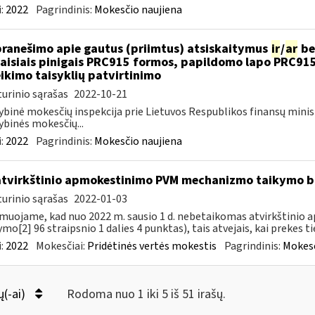
:
2022
Pagrindinis:
Mokesčio naujiena
pranešimo apie gautus (priimtus) atsiskaitymus
ir
/
ar
be
aisiais pinigais PRC915 formos, papildomo lapo PRC91
ikimo taisyklių patvirtinimo
urinio sąrašas
2022-10-21
ybinė mokesčių inspekcija prie Lietuvos Respublikos finansų minis
ybinės mokesčių...
:
2022
Pagrindinis:
Mokesčio naujiena
atvirkštinio apmokestinimo PVM mechanizmo taikymo
urinio sąrašas
2022-01-03
muojame, kad nuo 2022 m. sausio 1 d. nebetaikomas atvirkštin
ymo[2] 96 straipsnio 1 dalies 4 punktas), tais atvejais, kai prekes tie
:
2022
Mokesčiai:
Pridėtinės vertės mokestis
Pagrindinis:
Mokesč
ų(-ai)
Rodoma nuo 1 iki 5 iš 51 irašų.