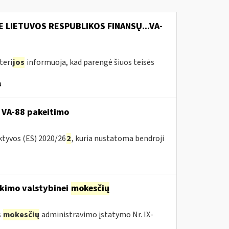
E LIETUVOS RESPUBLIKOS FINANSŲ...VA-
teri
jos
informuoja, kad parengė šiuos teisės
a
 VA-88 pakeitimo
ktyvos (ES) 2020/26
2
, kuria nustatoma bendroji
kimo valstybinei
mokesčių
s
mokesčių
administravimo įstatymo Nr. IX-