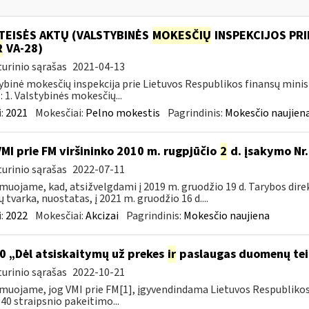
TEISĖS AKTŲ (VALSTYBINĖS
MOKESČIŲ
INSPEKCIJOS PRI
R
VA-28)
urinio sąrašas
2021-04-13
ybinė mokesčių inspekcija prie Lietuvos Respublikos finansų minis
: 1. Valstybinės mokesčių...
:
2021
Mokesčiai:
Pelno mokestis
Pagrindinis:
Mokesčio naujien
VMI prie FM viršininko 2010 m. rugpjūčio
2
d. įsakymo Nr.
urinio sąrašas
2022-07-11
muojame, kad, atsižvelgdami į 2019 m. gruodžio 19 d. Tarybos dire
ų tvarka, nuostatas, į 2021 m. gruodžio 16 d....
:
2022
Mokesčiai:
Akcizai
Pagrindinis:
Mokesčio naujiena
0 „Dėl atsiskaitymų už prekes
ir
paslaugas duomenų tei
urinio sąrašas
2022-10-21
muojame, jog VMI prie FM[1], įgyvendindama Lietuvos Respubliko
40 straipsnio pakeitimo...