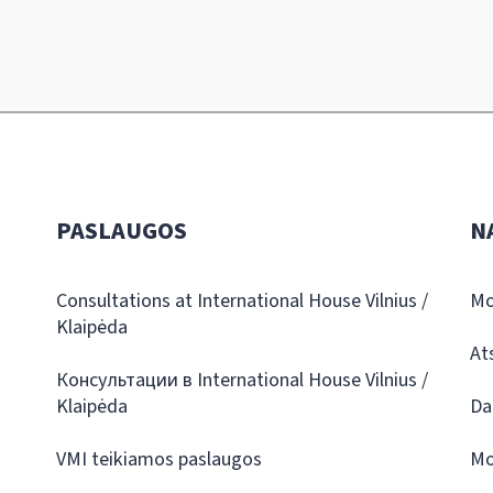
PASLAUGOS
N
Consultations at International House Vilnius /
Mo
Klaipėda
At
Консультации в International House Vilnius /
Klaipėda
Da
VMI teikiamos paslaugos
Mo