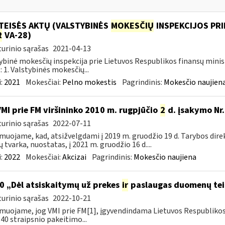
TEISĖS AKTŲ (VALSTYBINĖS
MOKESČIŲ
INSPEKCIJOS PRI
R
VA-28)
urinio sąrašas
2021-04-13
ybinė mokesčių inspekcija prie Lietuvos Respublikos finansų minis
: 1. Valstybinės mokesčių...
:
2021
Mokesčiai:
Pelno mokestis
Pagrindinis:
Mokesčio naujien
VMI prie FM viršininko 2010 m. rugpjūčio
2
d. įsakymo Nr.
urinio sąrašas
2022-07-11
muojame, kad, atsižvelgdami į 2019 m. gruodžio 19 d. Tarybos dire
ų tvarka, nuostatas, į 2021 m. gruodžio 16 d....
:
2022
Mokesčiai:
Akcizai
Pagrindinis:
Mokesčio naujiena
0 „Dėl atsiskaitymų už prekes
ir
paslaugas duomenų tei
urinio sąrašas
2022-10-21
muojame, jog VMI prie FM[1], įgyvendindama Lietuvos Respubliko
40 straipsnio pakeitimo...