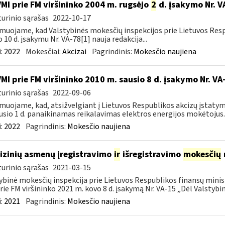
VMI prie FM viršininko 2004 m. rugsėjo
2
d. įsakymo Nr. V
urinio sąrašas
2022-10-17
muojame, kad Valstybinės mokesčių inspekcijos prie Lietuvos Respu
o 10 d. įsakymu Nr. VA-78[1] nauja redakcija...
:
2022
Mokesčiai:
Akcizai
Pagrindinis:
Mokesčio naujiena
VMI prie FM viršininko 2010 m. sausio 8 d. įsakymo Nr. V
urinio sąrašas
2022-09-06
muojame, kad, atsižvelgiant į Lietuvos Respublikos akcizų įstatym
usio 1 d. panaikinamas reikalavimas elektros energijos mokėtojus..
:
2022
Pagrindinis:
Mokesčio naujiena
fizinių asmenų įregistravimo
ir
išregistravimo
mokesčių
urinio sąrašas
2021-03-15
ybinė mokesčių inspekcija prie Lietuvos Respublikos finansų minist
rie FM viršininko 2021 m. kovo 8 d. įsakymą Nr. VA-15 „Dėl Valstybinė
:
2021
Pagrindinis:
Mokesčio naujiena