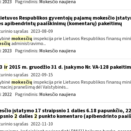
:
2023
Pagrindinis:
Mokesčio naujiena
Lietuvos Respublikos gyventojų pajamų mokesčio įstat
es apibendrintų paaiškinimų (komentarų) pakeitimų
urinio sąrašas
2023-08-09
ybinė
mokesčių
inspekcija prie Lietuvos Respublikos finansų min
sčių
administravimo...
:
2023
Pagrindinis:
Mokesčio naujiena
13
ir
2015 m. gruodžio 31 d. įsakymo Nr. VA-128 pakeiti
urinio sąrašas
2022-09-15
ybinė
mokesčių
inspekcija prie Lietuvos Respublikos finansų mini
macinį pranešimą dėl Valstybinės...
:
2022
Pagrindinis:
Mokesčio naujiena
sčio įstatymo 17 straipsnio 1 dalies 6.18 papunkčio, 22
ipsnio
2
dalies
2
punkto komentaro (apibendrinto paaiš
urinio sąrašas
2022-11-10