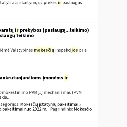
statyti atsiskaitymų už prekes
ir
paslaugas
aparatų
ir
prekybos (paslaugų...teikimo)
slaugų teikimo
priėmė Valstybinės
mokesčių
inspekci
jos
prie
 bankrutuojančioms įmonėms
ir
io apmokestinimo PVM[1] mechanizmas (PVM
kia...
tegorijos:
Mokesčių įstatymų pakeitimai »
o pakeitimai nuo 2022 m.
Pagrindinis:
Mokesčio