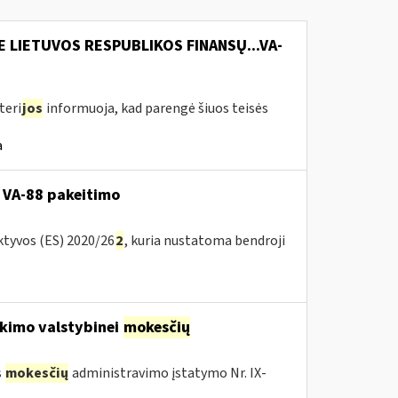
E LIETUVOS RESPUBLIKOS FINANSŲ...VA-
teri
jos
informuoja, kad parengė šiuos teisės
a
 VA-88 pakeitimo
ktyvos (ES) 2020/26
2
, kuria nustatoma bendroji
kimo valstybinei
mokesčių
s
mokesčių
administravimo įstatymo Nr. IX-