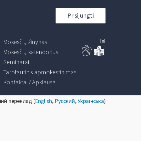
Prisijungti
Mokesčių žinynas
Mokesčių kalendorius
Seminarai
Tarptautinis apmokestinimas
Kontaktai / Apklausa
ний переклад (
English
,
Русский
,
Українська
)