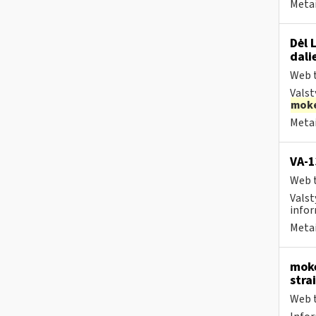
Metai
Dėl 
dali
Web t
Valst
moke
Metai
VA-
Web t
Valst
infor
Metai
moke
stra
Web t