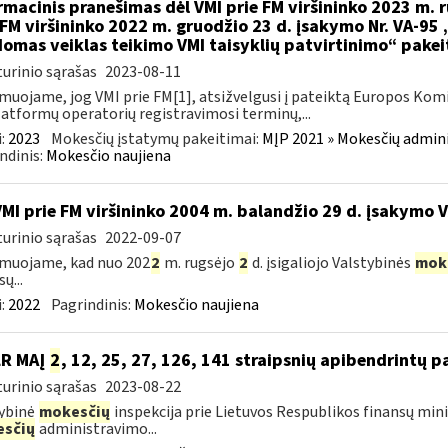
rmacinis pranešimas dėl VMI prie FM viršininko 2023 m. r
 FM viršininko 2022 m. gruodžio 23 d. įsakymo Nr. VA-95
omas veiklas teikimo VMI taisyklių patvirtinimo“ pake
urinio sąrašas
2023-08-11
muojame, jog VMI prie FM[1], atsižvelgusi į pateiktą Europos Kom
latformų operatorių registravimosi terminų,...
:
2023
Mokesčių įstatymų pakeitimai:
MĮP 2021 » Mokesčių admin
ndinis:
Mokesčio naujiena
VMI prie FM viršininko 2004 m. balandžio 29 d. įsakymo 
urinio sąrašas
2022-09-07
muojame, kad nuo 202
2
m. rugsėjo
2
d. įsigaliojo Valstybinės
mok
ų...
:
2022
Pagrindinis:
Mokesčio naujiena
LR MAĮ
2
, 12, 25, 27, 126, 141 straipsnių apibendrintų 
urinio sąrašas
2023-08-22
ybinė
mokesčių
inspekcija prie Lietuvos Respublikos finansų mini
sčių
administravimo...