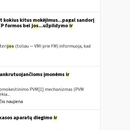
t kokius kitus mokėjimus...pagal sandorį
5P formos bei
jos
...užpildymo
ir
teri
jos
(toliau ― VMI prie FM) informuoja, kad
 bankrutuojančioms įmonėms
ir
io apmokestinimo PVM[1] mechanizmas (PVM
kia...
io naujiena
 kasos aparatų diegimo
ir