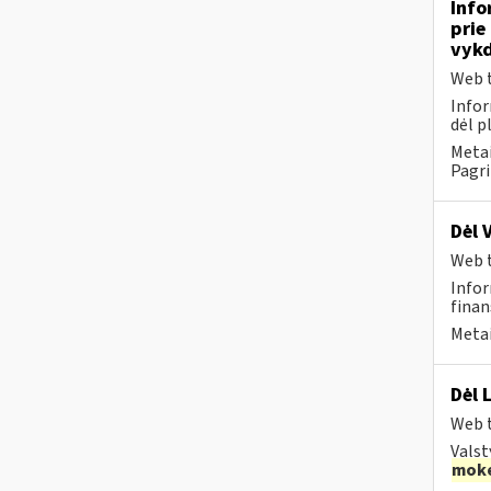
Info
prie
vykd
Web t
Infor
dėl p
Metai
Pagri
Dėl 
Web t
Infor
finans
Metai
Dėl 
Web t
Valst
moke