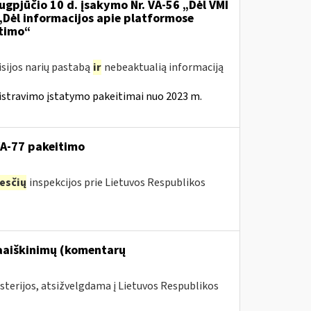
ugpjūčio 10 d. įsakymo Nr. VA-56 „Dėl VMI
 „Dėl informacijos apie platformose
itimo“
isijos narių pastabą
ir
nebeaktualią informaciją
istravimo įstatymo pakeitimai nuo 2023 m.
VA-77 pakeitimo
esčių
inspekcijos prie Lietuvos Respublikos
paaiškinimų (komentarų
sterijos, atsižvelgdama į Lietuvos Respublikos