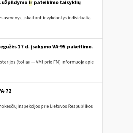
s užpildymo
ir
pateikimo taisyklių
ys asmenys, įskaitant ir vykdantys individualią
gegužės 17 d. įsakymo VA-95 pakeitimo.
sterijos (toliau ― VMI prie FM) informuoja apie
VA-72
mokesčių inspekcijos prie Lietuvos Respublikos