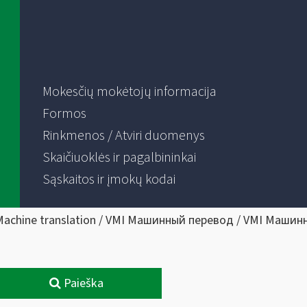
Mokesčių mokėtojų informacija
Formos
Rinkmenos / Atviri duomenys
Skaičiuoklės ir pagalbininkai
Sąskaitos ir įmokų kodai
Machine translation / VMI Машинный перевод / VMI Машин
Paieška