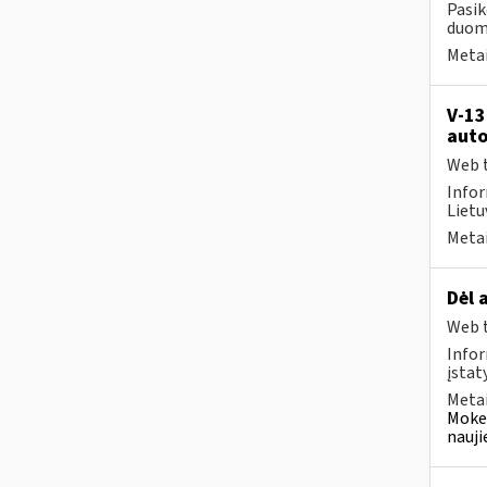
Pasik
duome
Metai
V-13
auto
Web t
Infor
Lietuv
Metai
Dėl 
Web t
Infor
įstat
Metai
Mokes
nauji