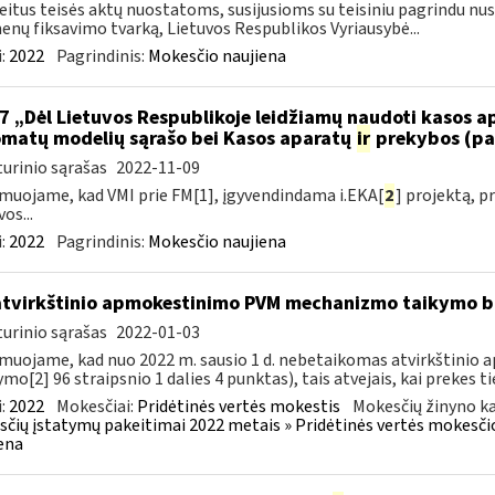
eitus teisės aktų nuostatoms, susijusioms su teisiniu pagrindu nu
nų fiksavimo tvarką, Lietuvos Respublikos Vyriausybė...
:
2022
Pagrindinis:
Mokesčio naujiena
7 „Dėl Lietuvos Respublikoje leidžiamų naudoti kasos 
matų modelių sąrašo bei Kasos aparatų
ir
prekybos (pa
urinio sąrašas
2022-11-09
muojame, kad VMI prie FM[1], įgyvendindama i.EKA[
2
] projektą, 
os...
:
2022
Pagrindinis:
Mokesčio naujiena
atvirkštinio apmokestinimo PVM mechanizmo taikymo
urinio sąrašas
2022-01-03
muojame, kad nuo 2022 m. sausio 1 d. nebetaikomas atvirkštin
ymo[2] 96 straipsnio 1 dalies 4 punktas), tais atvejais, kai prekes tie
:
2022
Mokesčiai:
Pridėtinės vertės mokestis
Mokesčių žinyno ka
čių įstatymų pakeitimai 2022 metais » Pridėtinės vertės mokesči
ena