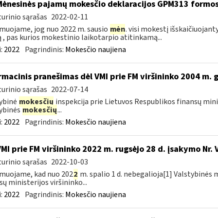
Mėnesinės pajamų mokesčio deklaracijos GPM313 formo
urinio sąrašas
2022-02-11
muojame, jog nuo 2022 m. sausio
mėn
. visi mokestį išskaičiuojant
ą , pas kurios mokestinio laikotarpio atitinkamą...
:
2022
Pagrindinis:
Mokesčio naujiena
rmacinis pranešimas dėl VMI prie FM viršininko 2004 m. 
urinio sąrašas
2022-07-14
ybinė
mokesčių
inspekcija prie Lietuvos Respublikos finansų mini
ybinės
mokesčių
...
:
2022
Pagrindinis:
Mokesčio naujiena
VMI prie FM viršininko 2022 m. rugsėjo 28 d. įsakymo Nr. 
urinio sąrašas
2022-10-03
muojame, kad nuo 202
2
m. spalio 1 d. nebegalioja[1] Valstybinės 
sų ministerijos viršininko...
:
2022
Pagrindinis:
Mokesčio naujiena