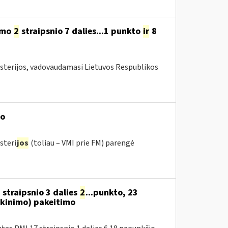
ymo
2
straipsnio 7 dalies...1 punkto
ir
8
isterijos, vadovaudamasi Lietuvos Respublikos
mo
steri
jos
(toliau – VMI prie FM) parengė
 straipsnio 3 dalies
2
...punkto, 23
kinimo) pakeitimo