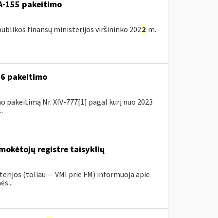
A-155 pakeitimo
blikos finansų ministerijos viršininko 202
2
m.
A-6 pakeitimo
o pakeitimą Nr. XIV-777[1] pagal kurį nuo 2023
.
mokėtojų registre taisyklių
erijos (toliau ― VMI prie FM) informuoja apie
s...