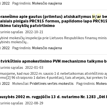
:
2022
Pagrindinis:
Mokesčio naujiena
pranešimo apie gautus (priimtus) atsiskaitymus
ir
/
ar
be
aisiais pinigais PRC915 formos, papildomo lapo PRC91
ikimo taisyklių patvirtinimo
urinio sąrašas
2022-10-21
ybinė mokesčių inspekcija prie Lietuvos Respublikos finansų minis
ybinės mokesčių...
:
2022
Pagrindinis:
Mokesčio naujiena
atvirkštinio apmokestinimo PVM mechanizmo taikymo
urinio sąrašas
2022-01-03
muojame, kad nuo 2022 m. sausio 1 d. nebetaikomas atvirkštin
ymo[2] 96 straipsnio 1 dalies 4 punktas), tais atvejais, kai prekes tie
:
2022
Mokesčiai:
Pridėtinės vertės mokestis
Pagrindinis:
Mokesč
ausybės 2002 m. rugpjūčio 13 d. nutarimo Nr. 1283 „Dėl
urinio sąrašas
2022-08-29