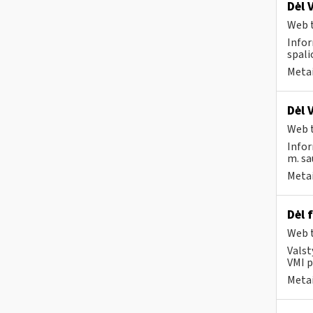
Dėl 
Web t
Infor
spali
Metai
Dėl 
Web t
Infor
m. sa
Metai
Dėl 
Web t
Valst
VMI p
Metai