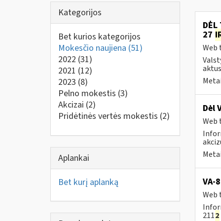
Kategorijos
DĖL 
27
I
Bet kurios kategorijos
Mokesčio naujiena
(51)
Web t
2022
(31)
Valst
aktus
2021
(12)
Metai
2023
(8)
Pelno mokestis
(3)
Akcizai
(2)
Dėl 
Pridėtinės vertės mokestis
(2)
Web t
Infor
akciz
Metai
Aplankai
VA-8
Bet kurį aplanką
Web t
Infor
211
2