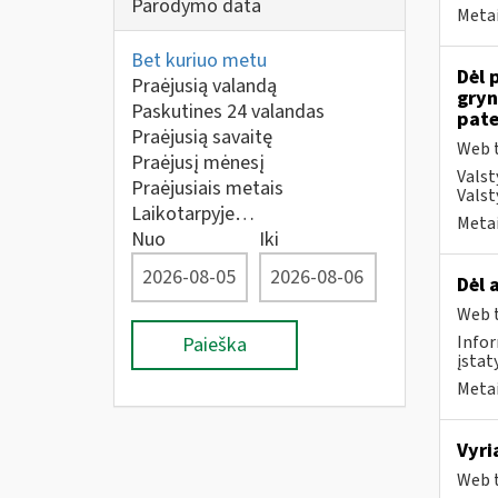
Parodymo data
Metai
Bet kuriuo metu
Dėl 
Praėjusią valandą
gryn
Paskutines 24 valandas
pate
Praėjusią savaitę
Web t
Praėjusį mėnesį
Valst
Praėjusiais metais
Valst
Laikotarpyje…
Metai
Nuo
Iki
Dėl 
Web t
Infor
Paieška
įstat
Metai
Vyri
Web t