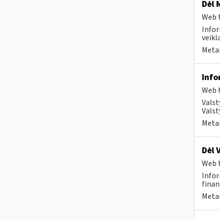
Dėl 
Web t
Infor
veikl
Metai
Info
Web t
Valst
Valst
Metai
Dėl 
Web t
Infor
finan
Metai