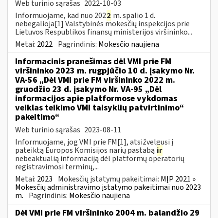
Web turinio sąrašas
2022-10-03
Informuojame, kad nuo 202
2
m. spalio 1 d.
nebegalioja[1] Valstybinės mokesčių inspekcijos prie
Lietuvos Respublikos finansų ministerijos viršininko...
Metai:
2022
Pagrindinis:
Mokesčio naujiena
Informacinis pranešimas dėl VMI prie FM
viršininko 2023 m. rugpjūčio 10 d. įsakymo Nr.
VA-56 „Dėl VMI prie FM viršininko 2022 m.
gruodžio 23 d. įsakymo Nr. VA-95 „Dėl
informacijos apie platformose vykdomas
veiklas teikimo VMI taisyklių patvirtinimo“
pakeitimo“
Web turinio sąrašas
2023-08-11
Informuojame, jog VMI prie FM[1], atsižvelgusi į
pateiktą Europos Komisijos narių pastabą
ir
nebeaktualią informaciją dėl platformų operatorių
registravimosi terminų,...
Metai:
2023
Mokesčių įstatymų pakeitimai:
MĮP 2021 »
Mokesčių administravimo įstatymo pakeitimai nuo 2023
m.
Pagrindinis:
Mokesčio naujiena
Dėl VMI prie FM viršininko 2004 m. balandžio 29