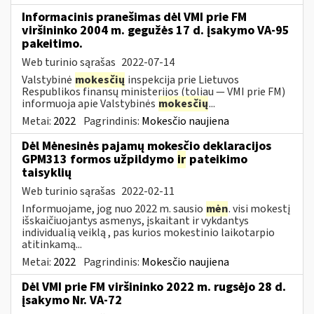
Informacinis pranešimas dėl VMI prie FM
viršininko 2004 m. gegužės 17 d. įsakymo VA-95
pakeitimo.
Web turinio sąrašas
2022-07-14
Valstybinė
mokesčių
inspekcija prie Lietuvos
Respublikos finansų ministerijos (toliau ― VMI prie FM)
informuoja apie Valstybinės
mokesčių
...
Metai:
2022
Pagrindinis:
Mokesčio naujiena
Dėl Mėnesinės pajamų mokesčio deklaracijos
GPM313 formos užpildymo
ir
pateikimo
taisyklių
Web turinio sąrašas
2022-02-11
Informuojame, jog nuo 2022 m. sausio
mėn
. visi mokestį
išskaičiuojantys asmenys, įskaitant ir vykdantys
individualią veiklą , pas kurios mokestinio laikotarpio
atitinkamą...
Metai:
2022
Pagrindinis:
Mokesčio naujiena
Dėl VMI prie FM viršininko 2022 m. rugsėjo 28 d.
įsakymo Nr. VA-72