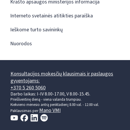
Krašto apsaugos ministerijos informacija
Interneto svetainės atitikties paraiška
Ieškome turto savininkų
Nuorodos
Konsultacijos mokesčių klausimais ir paslaugos
gyventojams:
+370 5 260 5060
Darbo laikas: I-IV 8.00-17.00, V 8.00-15.45.
Prieššventinę dieną - viena valanda trumpiau.
Kiekvieno mėnesio antrą penktadienį 8.00 val. - 12.00 val.
Mano VMI
Paklausimas per