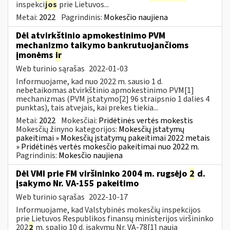
inspekci
jos
prie Lietuvos...
Metai:
2022
Pagrindinis:
Mokesčio naujiena
Dėl atvirkštinio apmokestinimo PVM
mechanizmo taikymo bankrutuojančioms
įmonėms
ir
Web turinio sąrašas
2022-01-03
Informuojame, kad nuo 2022 m. sausio 1 d.
nebetaikomas atvirkštinio apmokestinimo PVM[1]
mechanizmas (PVM įstatymo[2] 96 straipsnio 1 dalies 4
punktas), tais atvejais, kai prekes tiekia...
Metai:
2022
Mokesčiai:
Pridėtinės vertės mokestis
Mokesčių žinyno kategorijos:
Mokesčių įstatymų
pakeitimai » Mokesčių įstatymų pakeitimai 2022 metais
» Pridėtinės vertės mokesčio pakeitimai nuo 2022 m.
Pagrindinis:
Mokesčio naujiena
Dėl VMI prie FM viršininko 2004 m. rugsėjo
2
d.
įsakymo Nr. VA-155 pakeitimo
Web turinio sąrašas
2022-10-17
Informuojame, kad Valstybinės mokesčių inspekcijos
prie Lietuvos Respublikos finansų ministerijos viršininko
202
2
m. spalio 10 d. įsakymu Nr. VA-78[1] nauja