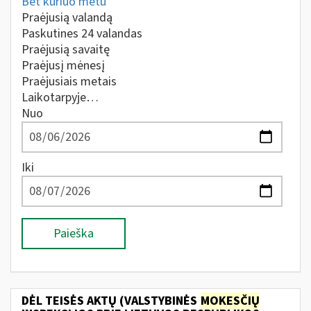
Bet kuriuo metu
Praėjusią valandą
Paskutines 24 valandas
Praėjusią savaitę
Praėjusį mėnesį
Praėjusiais metais
Laikotarpyje…
Nuo
Iki
Paieška
DĖL TEISĖS AKTŲ (VALSTYBINĖS
MOKESČIŲ