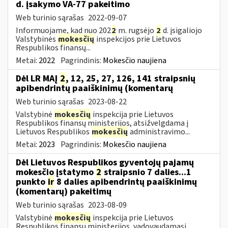
d. įsakymo VA-77 pakeitimo
Web turinio sąrašas
2022-09-07
Informuojame, kad nuo 202
2
m. rugsėjo
2
d. įsigaliojo
Valstybinės
mokesčių
inspekcijos prie Lietuvos
Respublikos finansų...
Metai:
2022
Pagrindinis:
Mokesčio naujiena
Dėl LR MAĮ
2
, 12, 25, 27, 126, 141 straipsnių
apibendrintų paaiškinimų (komentarų
Web turinio sąrašas
2023-08-22
Valstybinė
mokesčių
inspekcija prie Lietuvos
Respublikos finansų ministerijos, atsižvelgdama į
Lietuvos Respublikos
mokesčių
administravimo...
Metai:
2023
Pagrindinis:
Mokesčio naujiena
Dėl Lietuvos Respublikos gyventojų pajamų
mokesčio įstatymo
2
straipsnio 7 dalies...1
punkto
ir
8 dalies apibendrintų paaiškinimų
(komentarų) pakeitimų
Web turinio sąrašas
2023-08-09
Valstybinė
mokesčių
inspekcija prie Lietuvos
Respublikos finansų ministerijos, vadovaudamasi