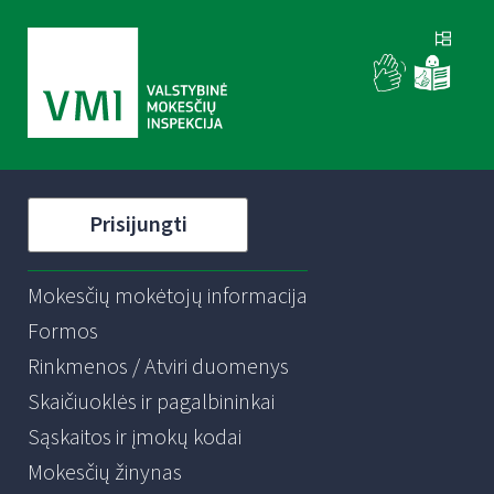
Prisijungti
Mokesčių mokėtojų informacija
Formos
Rinkmenos / Atviri duomenys
Skaičiuoklės ir pagalbininkai
Sąskaitos ir įmokų kodai
Mokesčių žinynas