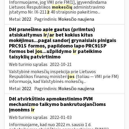
Informuojame, jog VMI prie FM[1], įgyvendindama
Lietuvos Respublikos
mokesčių
administravimo
įstatymo Nr. IX-211
2
40 straipsnio pakeitimo...
Metai:
2022
Pagrindinis:
Mokesčio naujiena
Dėl pranešimo apie gautus (priimtus)
atsiskaitymus
ir
/
ar
bet kokius kitus
mokėjimus...pagal sandorį grynaisiais pinigais
PRC915 formos, papildomo lapo PRC915P
formos bei
jos
...užpildymo
ir
pateikimo
taisyklių patvirtinimo
Web turinio sąrašas
2022-10-21
Valstybinė mokesčių inspekcija prie Lietuvos
Respublikos finansų ministeri
jos
(toliau ― VMI prie FM)
informuoja, kad Valstybinės mokesčių...
Metai:
2022
Pagrindinis:
Mokesčio naujiena
Dėl atvirkštinio apmokestinimo PVM
mechanizmo taikymo bankrutuojančioms
įmonėms
ir
Web turinio sąrašas
2022-01-03
Informuojame, kad nuo 2022 m. sausio 1 d.