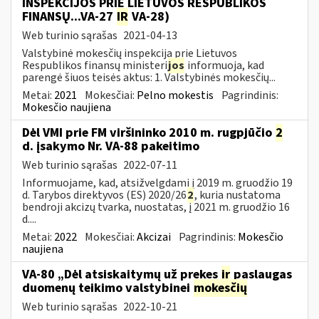
INSPEKCIJOS PRIE LIETUVOS RESPUBLIKOS
FINANSŲ...VA-27
IR
VA-28)
Web turinio sąrašas
2021-04-13
Valstybinė mokesčių inspekcija prie Lietuvos
Respublikos finansų ministeri
jos
informuoja, kad
parengė šiuos teisės aktus: 1. Valstybinės mokesčių...
Metai:
2021
Mokesčiai:
Pelno mokestis
Pagrindinis:
Mokesčio naujiena
Dėl VMI prie FM viršininko 2010 m. rugpjūčio
2
d. įsakymo Nr. VA-88 pakeitimo
Web turinio sąrašas
2022-07-11
Informuojame, kad, atsižvelgdami į 2019 m. gruodžio 19
d. Tarybos direktyvos (ES) 2020/26
2
, kuria nustatoma
bendroji akcizų tvarka, nuostatas, į 2021 m. gruodžio 16
d....
Metai:
2022
Mokesčiai:
Akcizai
Pagrindinis:
Mokesčio
naujiena
VA-80 „Dėl atsiskaitymų už prekes
ir
paslaugas
duomenų teikimo valstybinei
mokesčių
Web turinio sąrašas
2022-10-21