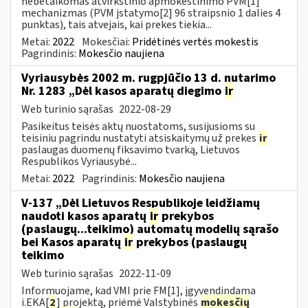
nebetaikomas atvirkštinio apmokestinimo PVM[1]
mechanizmas (PVM įstatymo[2] 96 straipsnio 1 dalies 4
punktas), tais atvejais, kai prekes tiekia...
Metai:
2022
Mokesčiai:
Pridėtinės vertės mokestis
Pagrindinis:
Mokesčio naujiena
Vyriausybės 2002 m. rugpjūčio 13 d. nutarimo
Nr. 1283 „Dėl kasos aparatų diegimo
ir
Web turinio sąrašas
2022-08-29
Pasikeitus teisės aktų nuostatoms, susijusioms su
teisiniu pagrindu nustatyti atsiskaitymų už prekes
ir
paslaugas duomenų fiksavimo tvarką, Lietuvos
Respublikos Vyriausybė...
Metai:
2022
Pagrindinis:
Mokesčio naujiena
V-137 „Dėl Lietuvos Respublikoje leidžiamų
naudoti kasos aparatų
ir
prekybos
(paslaugų...teikimo) automatų modelių sąrašo
bei Kasos aparatų
ir
prekybos (paslaugų
teikimo
Web turinio sąrašas
2022-11-09
Informuojame, kad VMI prie FM[1], įgyvendindama
i.EKA[
2
] projektą, priėmė Valstybinės
mokesčių