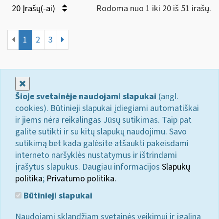
20 Įrašų(-ai)
Rodoma nuo 1 iki 20 iš 51 irašų.
1
2
3
Uždaryti
Šioje svetainėje naudojami slapukai
(angl.
cookies). Būtinieji slapukai įdiegiami automatiškai
ir jiems nėra reikalingas Jūsų sutikimas. Taip pat
galite sutikti ir su kitų slapukų naudojimu. Savo
sutikimą bet kada galėsite atšaukti pakeisdami
interneto naršyklės nustatymus ir ištrindami
įrašytus slapukus. Daugiau informacijos
Slapukų
politika
;
Privatumo politika.
Būtinieji slapukai
Naudojami sklandžiam svetainės veikimui ir įgalina