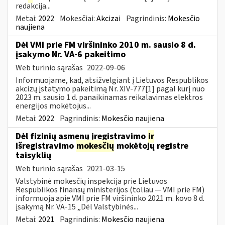
redakcija...
Metai:
2022
Mokesčiai:
Akcizai
Pagrindinis:
Mokesčio
naujiena
Dėl VMI prie FM viršininko 2010 m. sausio 8 d.
įsakymo Nr. VA-6 pakeitimo
Web turinio sąrašas
2022-09-06
Informuojame, kad, atsižvelgiant į Lietuvos Respublikos
akcizų įstatymo pakeitimą Nr. XIV-777[1] pagal kurį nuo
2023 m. sausio 1 d. panaikinamas reikalavimas elektros
energijos mokėtojus...
Metai:
2022
Pagrindinis:
Mokesčio naujiena
Dėl fizinių asmenų įregistravimo
ir
išregistravimo
mokesčių
mokėtojų registre
taisyklių
Web turinio sąrašas
2021-03-15
Valstybinė mokesčių inspekcija prie Lietuvos
Respublikos finansų ministerijos (toliau ― VMI prie FM)
informuoja apie VMI prie FM viršininko 2021 m. kovo 8 d.
įsakymą Nr. VA-15 „Dėl Valstybinės...
Metai:
2021
Pagrindinis:
Mokesčio naujiena