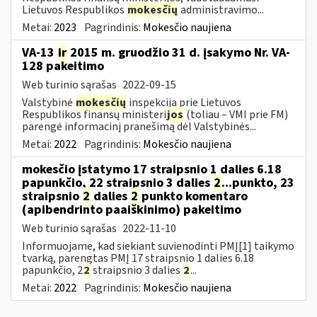
Lietuvos Respublikos
mokesčių
administravimo...
Metai:
2023
Pagrindinis:
Mokesčio naujiena
VA-13
ir
2015 m. gruodžio 31 d. įsakymo Nr. VA-
128 pakeitimo
Web turinio sąrašas
2022-09-15
Valstybinė
mokesčių
inspekcija prie Lietuvos
Respublikos finansų ministeri
jos
(toliau – VMI prie FM)
parengė informacinį pranešimą dėl Valstybinės...
Metai:
2022
Pagrindinis:
Mokesčio naujiena
mokesčio įstatymo 17 straipsnio 1 dalies 6.18
papunkčio, 22 straipsnio 3 dalies
2
...punkto, 23
straipsnio
2
dalies
2
punkto komentaro
(apibendrinto paaiškinimo) pakeitimo
Web turinio sąrašas
2022-11-10
Informuojame, kad siekiant suvienodinti PMĮ[1] taikymo
tvarką, parengtas PMĮ 17 straipsnio 1 dalies 6.18
papunkčio, 2
2
straipsnio 3 dalies
2
...
Metai:
2022
Pagrindinis:
Mokesčio naujiena