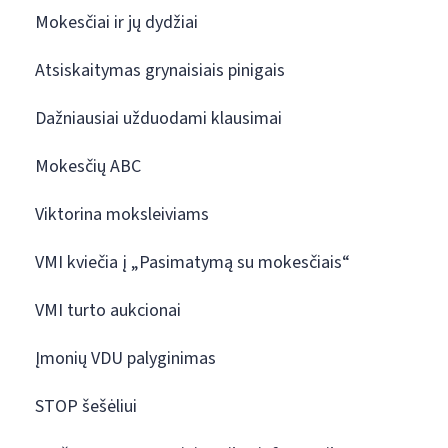
Mokesčiai ir jų dydžiai
Atsiskaitymas grynaisiais pinigais
Dažniausiai užduodami klausimai
Mokesčių ABC
Viktorina moksleiviams
VMI kviečia į „Pasimatymą su mokesčiais“
VMI turto aukcionai
Įmonių VDU palyginimas
STOP šešėliui