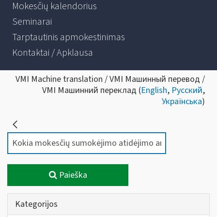
Mokesčių kalendorius
Seminarai
Tarptautinis apmokestinimas
Kontaktai / Apklausa
VMI Machine translation / VMI Машинный перевод /
VMI Машинний переклад (
English
,
Русский
,
Українська
)
Paieška
Kategorijos