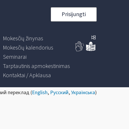
Prisijungti
Mokesčių žinynas
Mokesčių kalendorius
Seminarai
Tarptautinis apmokestinimas
Kontaktai / Apklausa
ний переклад (
English
,
Русский
,
Українська
)