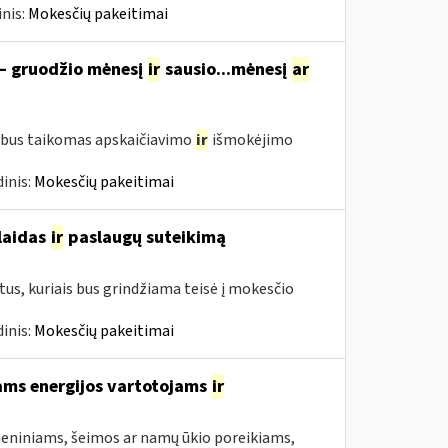
nis:
Mokesčių pakeitimai
 – gruodžio mėnesį
ir
sausio...mėnesį
ar
 bus taikomas apskaičiavimo
ir
išmokėjimo
inis:
Mokesčių pakeitimai
šlaidas
ir
paslaugų suteikimą
us, kuriais bus grindžiama teisė į mokesčio
inis:
Mokesčių pakeitimai
ams energijos vartotojams
ir
asmeniniams, šeimos ar namų ūkio poreikiams,