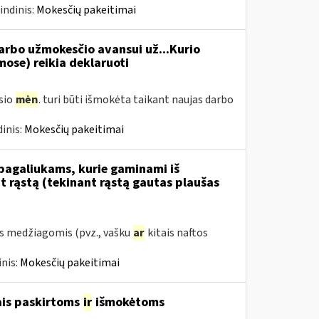
indinis:
Mokesčių pakeitimai
rbo užmokesčio avansui už...Kurio
se) reikia deklaruoti
usio
mėn
. turi būti išmokėta taikant naujas darbo
inis:
Mokesčių pakeitimai
 pagaliukams, kurie gaminami iš
 rąstą (tekinant rąstą gautas plaušas
s medžiagomis (pvz., vašku
ar
kitais naftos
nis:
Mokesčių pakeitimai
ais paskirtoms
ir
išmokėtoms