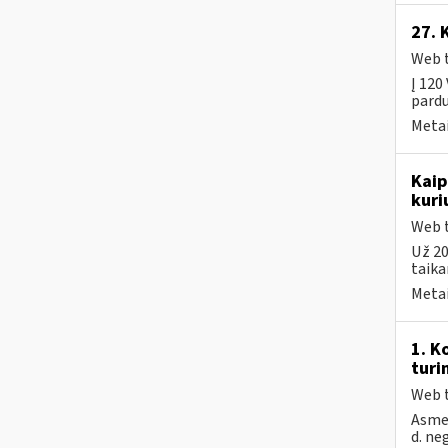
27. 
Web t
Į 120
pardu
Metai
Kaip
kuri
Web t
Už 20
taika
Metai
1. K
turi
Web t
Asmen
d. ne