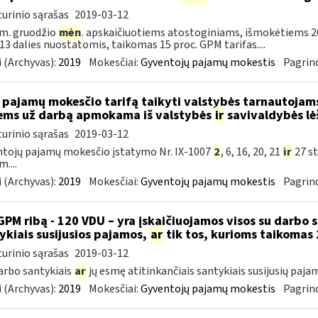
urinio sąrašas
2019-03-12
m. gruodžio
mėn
. apskaičiuotiems atostoginiams, išmokėtiems 2
. 13 dalies nuostatomis, taikomas 15 proc. GPM tarifas....
 (Archyvas):
2019
Mokesčiai:
Gyventojų pajamų mokestis
Pagrind
 pajamų mokesčio tarifą taikyti valstybės tarnautoja
ems už darbą apmokama iš valstybės
ir
savivaldybės lė
urinio sąrašas
2019-03-12
tojų pajamų mokesčio įstatymo Nr. IX-1007
2
, 6, 16, 20, 21
ir
27 st
....
 (Archyvas):
2019
Mokesčiai:
Gyventojų pajamų mokestis
Pagrind
GPM ribą - 120 VDU – yra įskaičiuojamos visos su darbo 
ykiais susijusios pajamos,
ar
tik tos, kurioms taikomas 
urinio sąrašas
2019-03-12
darbo santykiais
ar
jų esmę atitinkančiais santykiais susijusių paja
 (Archyvas):
2019
Mokesčiai:
Gyventojų pajamų mokestis
Pagrind