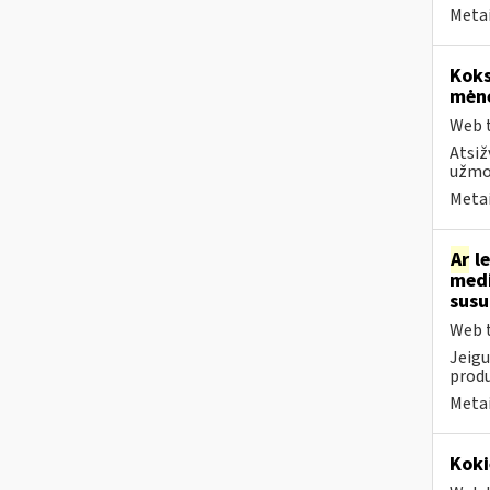
Metai
Koks
mėn
Web t
Atsiž
užmok
Metai
Ar
le
medi
sus
Web t
Jeigu
produ
Metai
Koki