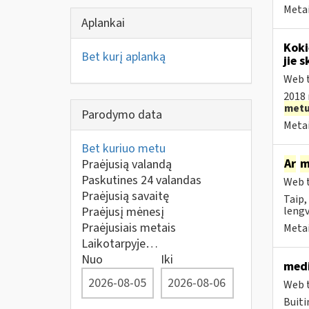
Metai
Aplankai
Koki
Bet kurį aplanką
jie s
Web t
2018 
met
Parodymo data
Metai
Bet kuriuo metu
Ar
m
Praėjusią valandą
Paskutines 24 valandas
Web t
Praėjusią savaitę
Taip,
Praėjusį mėnesį
lengv
Praėjusiais metais
Metai
Laikotarpyje…
Nuo
Iki
medi
Web t
Buiti