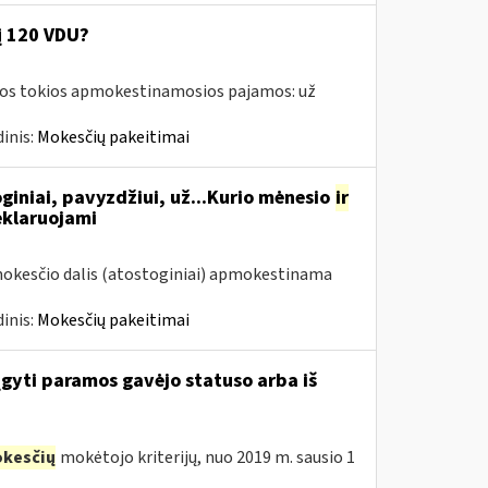
į 120 VDU?
amos tokios apmokestinamosios pajamos: už
inis:
Mokesčių pakeitimai
giniai, pavyzdžiui, už...Kurio mėnesio
ir
eklaruojami
mokesčio dalis (atostoginiai) apmokestinama
inis:
Mokesčių pakeitimai
įgyti paramos gavėjo statuso arba iš
kesčių
mokėtojo kriterijų, nuo 2019 m. sausio 1