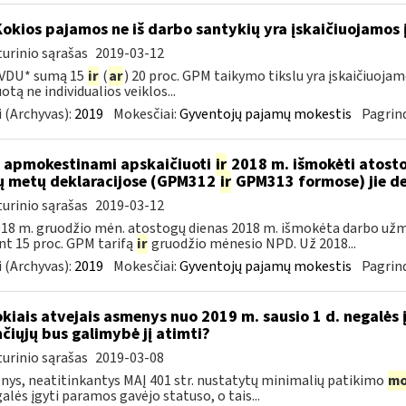
Kokios pajamos ne iš darbo santykių yra įskaičiuojamos 
urinio sąrašas
2019-03-12
 VDU* sumą 15
ir
(
ar
) 20 proc. GPM taikymo tikslu yra įskaičiuoj
otą ne individualios veiklos...
 (Archyvas):
2019
Mokesčiai:
Gyventojų pajamų mokestis
Pagrind
 apmokestinami apskaičiuoti
ir
2018 m. išmokėti atosto
ų metų deklaracijose (GPM312
ir
GPM313 formose) jie d
urinio sąrašas
2019-03-12
18 m. gruodžio mėn. atostogų dienas 2018 m. išmokėta darbo už
nt 15 proc. GPM tarifą
ir
gruodžio mėnesio NPD. Už 2018...
 (Archyvas):
2019
Mokesčiai:
Gyventojų pajamų mokestis
Pagrind
okiais atvejais asmenys nuo 2019 m. sausio 1 d. negalės 
nčiųjų bus galimybė jį atimti?
urinio sąrašas
2019-03-08
ys, neatitinkantys MAĮ 401 str. nustatytų minimalių patikimo
mo
galės įgyti paramos gavėjo statuso, o tais...