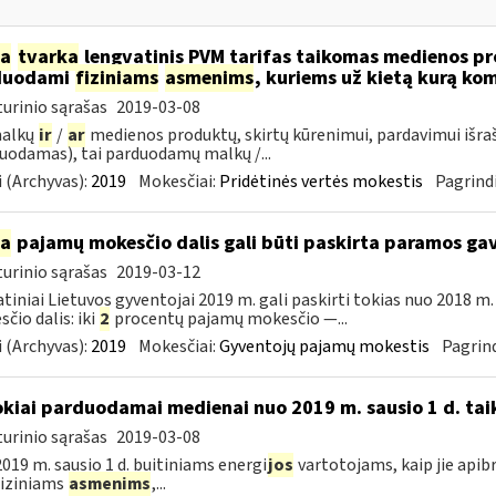
ia
tvarka
lengvatinis PVM tarifas taikomas medienos pro
duodami
fiziniams
asmenims
, kuriems už kietą kurą ko
urinio sąrašas
2019-03-08
malkų
ir
/
ar
medienos produktų, skirtų kūrenimui, pardavimui išra
uodamas), tai parduodamų malkų /...
 (Archyvas):
2019
Mokesčiai:
Pridėtinės vertės mokestis
Pagrindi
ia
pajamų mokesčio dalis gali būti paskirta paramos g
urinio sąrašas
2019-03-12
tiniai Lietuvos gyventojai 2019 m. gali paskirti tokias nuo 2018 
čio dalis: iki
2
procentų pajamų mokesčio —...
 (Archyvas):
2019
Mokesčiai:
Gyventojų pajamų mokestis
Pagrind
okiai parduodamai medienai nuo 2019 m. sausio 1 d. tai
urinio sąrašas
2019-03-08
019 m. sausio 1 d. buitiniams energi
jos
vartotojams, kaip jie apib
 fiziniams
asmenims
,...