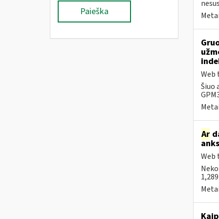
nesus
Paieška
Metai
Gruo
užmo
inde
Web t
Šiuo 
GPM31
Metai
Ar
da
anks
Web t
Neko
1,289
Metai
Kaip