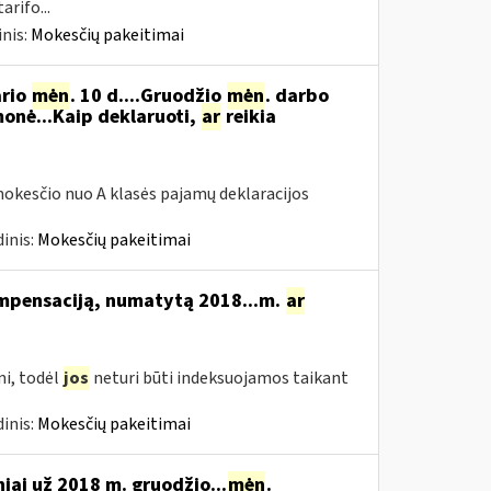
rifo...
nis:
Mokesčių pakeitimai
ario
mėn
. 10 d....Gruodžio
mėn
. darbo
onė...Kaip deklaruoti,
ar
reikia
okesčio nuo A klasės pajamų deklaracijos
inis:
Mokesčių pakeitimai
ompensaciją, numatytą 2018...m.
ar
i, todėl
jos
neturi būti indeksuojamos taikant
inis:
Mokesčių pakeitimai
niai už 2018 m. gruodžio...
mėn
.