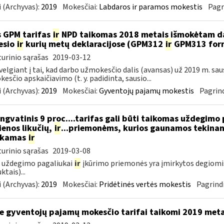
 (Archyvas):
2019
Mokesčiai:
Labdaros ir paramos mokestis
Pagr
 GPM tarifas
ir
NPD taikomas 2018 metais išmokėtam da
esio
ir
kurių metų deklaracijose (GPM312
ir
GPM313 formo
urinio sąrašas
2019-03-12
velgiant į tai, kad darbo užmokesčio dalis (avansas) už 2019 m. sa
esčio apskaičiavimo (t. y. padidinta, sausio...
 (Archyvas):
2019
Mokesčiai:
Gyventojų pajamų mokestis
Pagrind
ngvatinis 9 proc....tarifas gali būti taikomas uždegimo
enos likučių,
ir
...priemonėms, kurios gaunamos tekinant
ukamas
ir
urinio sąrašas
2019-03-08
 uždegimo pagaliukai
ir
įkūrimo priemonės yra įmirkytos degiomi
ktais)...
 (Archyvas):
2019
Mokesčiai:
Pridėtinės vertės mokestis
Pagrindi
e gyventojų pajamų mokesčio tarifai taikomi 2019 met