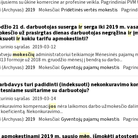
ijusiems su ūkine komercine ar profesine veikla. Pagrindiniai PVM ta
 (Archyvas):
2019
Mokesčiai:
Pridėtinės vertės mokestis
Pagrindi
džio 21 d. darbuotojas suserga
ir
serga iki 2019 m. vas
kesčio už prasirgtas dienas darbuotojas negrąžina
ir
įm
ksuoti
ir
kokiu tarifu apmokestinti?
urinio sąrašas
2019-03-12
atveju
mokesčių
administratoriui teikiamoje Mėnesinės pajamų m
3 formoje už 2018 m. gruodžio mėnesį į bendrą su darbo...
 (Archyvas):
2019
Mokesčiai:
Gyventojų pajamų mokestis
Pagrind
rbdavys turi padidinti (indeksuoti) nekonkuravimo k
tesniame susitarime su darbuotoju?
urinio sąrašas
2019-03-14
nkuravimo kompensaci
jos
nėra laikomos darbo užmokesčio dalim
 koeficientą. Nekonkuravimo...
 (Archyvas):
2019
Mokesčiai:
Gyventojų pajamų mokestis
Pagrind
 apmokestinami 2019 m. sausio
mėn
. išmokėti atostogi