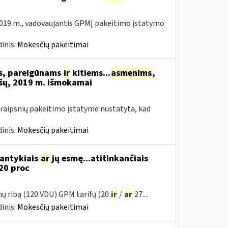
019 m., vadovaujantis GPMĮ pakeitimo įstatymo
inis:
Mokesčių pakeitimai
ms, pareigūnams
ir
kitiems...
asmenims
,
šų, 2019 m. išmokamai
raipsnių pakeitimo įstatyme nustatyta, kad
inis:
Mokesčių pakeitimai
santykiais
ar
jų esmę...atitinkančiais
20 proc
mų ribą (120 VDU) GPM tarifų (20
ir
/
ar
27...
inis:
Mokesčių pakeitimai