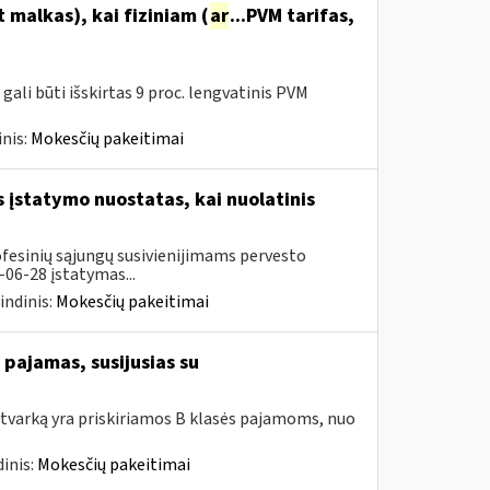
malkas), kai fiziniam (
ar
...PVM tarifas,
ali būti išskirtas 9 proc. lengvatinis PVM
nis:
Mokesčių pakeitimai
įstatymo nuostatas, kai nuolatinis
ofesinių sąjungų susivienijimams pervesto
06-28 įstatymas...
indinis:
Mokesčių pakeitimai
pajamas, susijusias su
tvarką yra priskiriamos B klasės pajamoms, nuo
inis:
Mokesčių pakeitimai