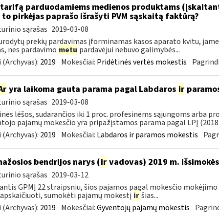
tarifą parduodamiems medienos produktams (įskaitant 
to pirkėjas paprašo išrašyti PVM sąskaitą faktūrą?
urinio sąrašas
2019-03-08
urodytų prekių pardavimas įforminamas kasos aparato kvitu, jame g
as, nes pardavimo
metu
pardavėjui nebuvo galimybės...
 (Archyvas):
2019
Mokesčiai:
Pridėtinės vertės mokestis
Pagrindi
Ar
yra laikoma gauta parama pagal Labdaros
ir
paramos 
urinio sąrašas
2019-03-08
inės lėšos, sudarančios iki 1 proc. profesinėms sąjungoms arba pr
tojo pajamų mokesčio yra pripažįstamos parama pagal LPĮ (2018-
 (Archyvas):
2019
Mokesčiai:
Labdaros ir paramos mokestis
Pagr
mažosios bendrijos narys (
ir
vadovas) 2019 m. išsimokės 
urinio sąrašas
2019-03-12
ntis GPMĮ 22 straipsniu, šios pajamos pagal mokesčio mokėjimo 
 apskaičiuoti, sumokėti pajamų mokestį
ir
šias...
 (Archyvas):
2019
Mokesčiai:
Gyventojų pajamų mokestis
Pagrind