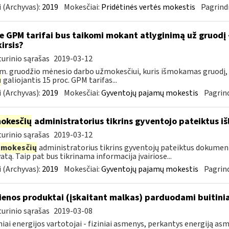
 (Archyvas):
2019
Mokesčiai:
Pridėtinės vertės mokestis
Pagrindi
e GPM tarifai bus taikomi mokant atlyginimą už gruodį
kirsis?
urinio sąrašas
2019-03-12
m. gruodžio mėnesio darbo užmokesčiui, kuris išmokamas gruodį,
u
galiojantis 15 proc. GPM tarifas...
 (Archyvas):
2019
Mokesčiai:
Gyventojų pajamų mokestis
Pagrind
okesčių
administratorius tikrins gyventojo pateiktus i
urinio sąrašas
2019-03-12
mokesčių
administratorius tikrins gyventojų pateiktus dokument
atą. Taip pat bus tikrinama informacija įvairiose...
 (Archyvas):
2019
Mokesčiai:
Gyventojų pajamų mokestis
Pagrind
enos produktai (įskaitant malkas) parduodami buitini
urinio sąrašas
2019-03-08
niai energijos vartotojai - fiziniai asmenys, perkantys energiją 