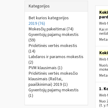
Kategorijos
Kok
par
Bet kurios kategorijos
2019
(76)
Web t
Mokesčių pakeitimai
(74)
Kai 
neišd
Gyventojų pajamų mokestis
Metai
(59)
Pridėtinės vertės mokestis
(14)
Kok
Labdaros ir paramos mokestis
Web t
(2)
Nuola
PVM klausimais
(1)
mokes
Pridėtinės vertės mokesčio
Metai
klausimais (Raštai,
paaiškinimai) 2019
(1)
1. K
Gyventojų pajamų mokestis
(1)
Web t
Nuo 2
(t. y.