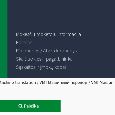
Mokesčių mokėtojų informacija
Formos
Rinkmenos / Atviri duomenys
Skaičiuoklės ir pagalbininkai
Sąskaitos ir įmokų kodai
Machine translation / VMI Машинный перевод / VMI Машин
Paieška