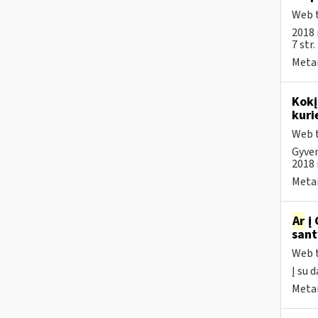
Web t
2018 
7 str
Metai
Kokį
kuri
Web t
Gyven
2018 m
Metai
Ar
į 
sant
Web t
Į su 
Metai