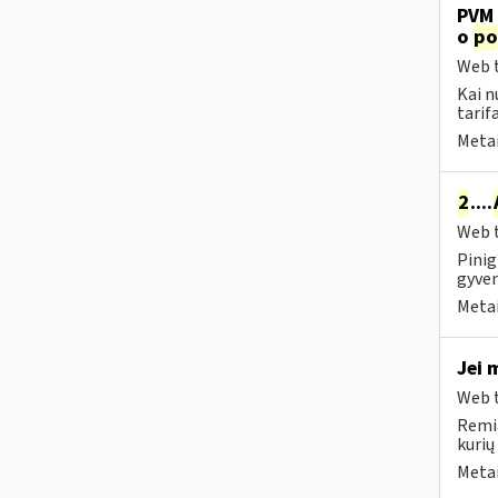
PVM 
o
po
Web t
Kai n
tarif
Metai
2
....
Web t
Pinig
gyven
Metai
Jei 
Web t
Remia
kurių
Metai