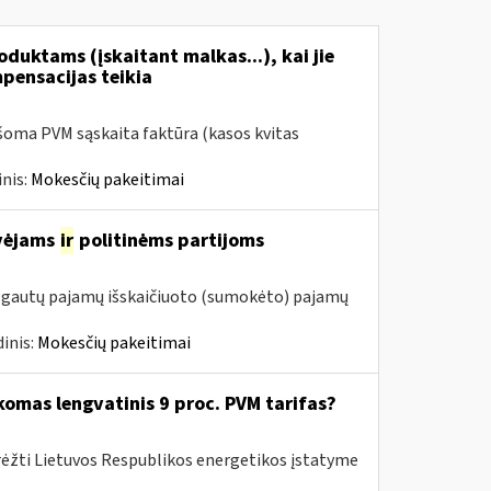
duktams (įskaitant malkas...), kai jie
mpensacijas teikia
šoma PVM sąskaita faktūra (kasos kvitas
nis:
Mokesčių pakeitimai
avėjams
ir
politinėms partijoms
m. gautų pajamų išskaičiuoto (sumokėto) pajamų
inis:
Mokesčių pakeitimai
komas lengvatinis 9 proc. PVM tarifas?
rėžti Lietuvos Respublikos energetikos įstatyme