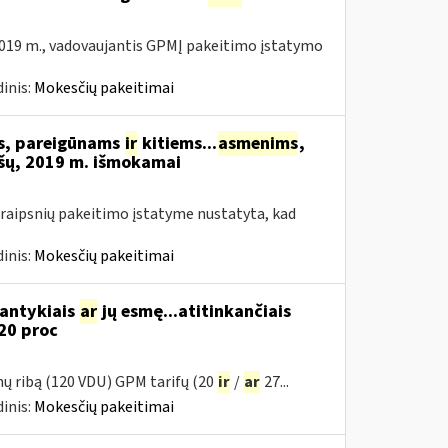
019 m., vadovaujantis GPMĮ pakeitimo įstatymo
inis:
Mokesčių pakeitimai
ms, pareigūnams
ir
kitiems...
asmenims
,
šų, 2019 m. išmokamai
raipsnių pakeitimo įstatyme nustatyta, kad
inis:
Mokesčių pakeitimai
santykiais
ar
jų esmę...atitinkančiais
20 proc
mų ribą (120 VDU) GPM tarifų (20
ir
/
ar
27...
inis:
Mokesčių pakeitimai