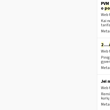
PVM 
o
po
Web t
Kai n
tarif
Metai
2
....
Web t
Pinig
gyven
Metai
Jei 
Web t
Remia
kurių
Metai