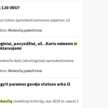
į 120 VDU?
amos tokios apmokestinamosios pajamos: už
inis:
Mokesčių pakeitimai
giniai, pavyzdžiui, už...Kurio mėnesio
ir
eklaruojami
mokesčio dalis (atostoginiai) apmokestinama
inis:
Mokesčių pakeitimai
įgyti paramos gavėjo statuso arba iš
kesčių
mokėtojo kriterijų, nuo 2019 m. sausio 1