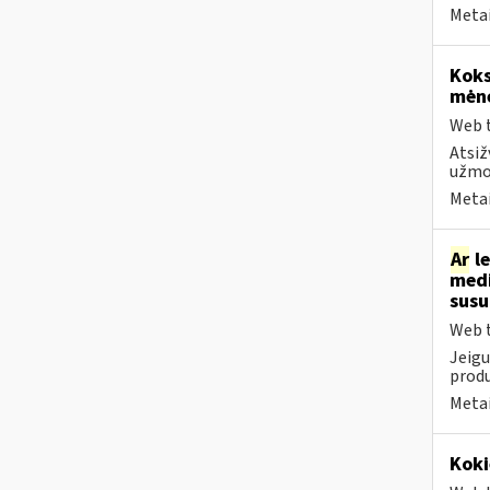
Metai
Koks
mėn
Web t
Atsiž
užmok
Metai
Ar
le
medi
sus
Web t
Jeigu
produ
Metai
Koki