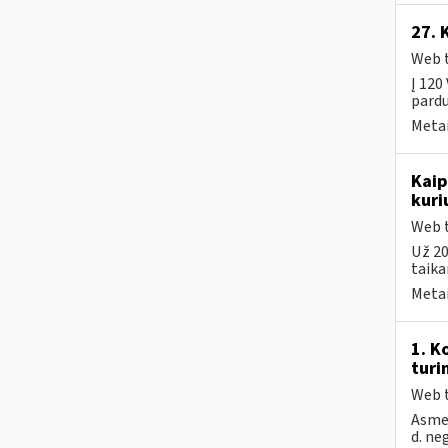
27. 
Web t
Į 120
pardu
Metai
Kaip
kuri
Web t
Už 20
taika
Metai
1. K
turi
Web t
Asmen
d. ne