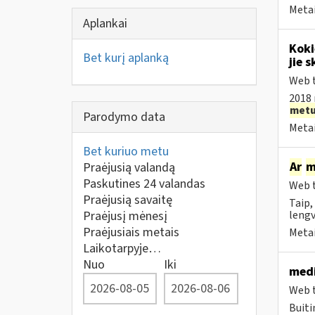
Metai
Aplankai
Koki
Bet kurį aplanką
jie s
Web t
2018 
met
Parodymo data
Metai
Bet kuriuo metu
Ar
m
Praėjusią valandą
Paskutines 24 valandas
Web t
Praėjusią savaitę
Taip,
Praėjusį mėnesį
lengv
Praėjusiais metais
Metai
Laikotarpyje…
Nuo
Iki
medi
Web t
Buiti