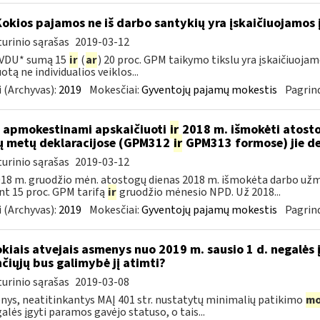
Kokios pajamos ne iš darbo santykių yra įskaičiuojamos 
urinio sąrašas
2019-03-12
 VDU* sumą 15
ir
(
ar
) 20 proc. GPM taikymo tikslu yra įskaičiuoj
otą ne individualios veiklos...
 (Archyvas):
2019
Mokesčiai:
Gyventojų pajamų mokestis
Pagrind
 apmokestinami apskaičiuoti
ir
2018 m. išmokėti atosto
ų metų deklaracijose (GPM312
ir
GPM313 formose) jie d
urinio sąrašas
2019-03-12
18 m. gruodžio mėn. atostogų dienas 2018 m. išmokėta darbo už
nt 15 proc. GPM tarifą
ir
gruodžio mėnesio NPD. Už 2018...
 (Archyvas):
2019
Mokesčiai:
Gyventojų pajamų mokestis
Pagrind
okiais atvejais asmenys nuo 2019 m. sausio 1 d. negalės 
nčiųjų bus galimybė jį atimti?
urinio sąrašas
2019-03-08
ys, neatitinkantys MAĮ 401 str. nustatytų minimalių patikimo
mo
galės įgyti paramos gavėjo statuso, o tais...