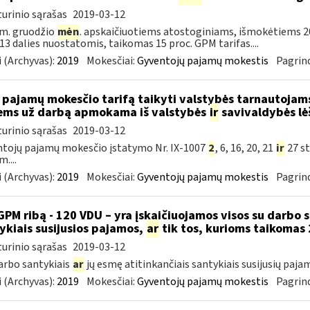
urinio sąrašas
2019-03-12
m. gruodžio
mėn
. apskaičiuotiems atostoginiams, išmokėtiems 2
. 13 dalies nuostatomis, taikomas 15 proc. GPM tarifas....
 (Archyvas):
2019
Mokesčiai:
Gyventojų pajamų mokestis
Pagrind
 pajamų mokesčio tarifą taikyti valstybės tarnautoja
ems už darbą apmokama iš valstybės
ir
savivaldybės lė
urinio sąrašas
2019-03-12
tojų pajamų mokesčio įstatymo Nr. IX-1007
2
, 6, 16, 20, 21
ir
27 st
....
 (Archyvas):
2019
Mokesčiai:
Gyventojų pajamų mokestis
Pagrind
GPM ribą - 120 VDU – yra įskaičiuojamos visos su darbo 
ykiais susijusios pajamos,
ar
tik tos, kurioms taikomas 
urinio sąrašas
2019-03-12
darbo santykiais
ar
jų esmę atitinkančiais santykiais susijusių paja
 (Archyvas):
2019
Mokesčiai:
Gyventojų pajamų mokestis
Pagrind