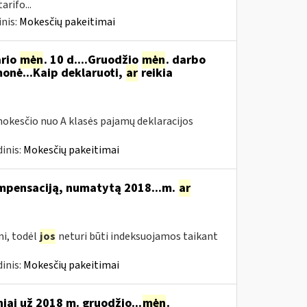
rifo...
nis:
Mokesčių pakeitimai
ario
mėn
. 10 d....Gruodžio
mėn
. darbo
onė...Kaip deklaruoti,
ar
reikia
okesčio nuo A klasės pajamų deklaracijos
inis:
Mokesčių pakeitimai
ompensaciją, numatytą 2018...m.
ar
i, todėl
jos
neturi būti indeksuojamos taikant
inis:
Mokesčių pakeitimai
niai už 2018 m. gruodžio...
mėn
.