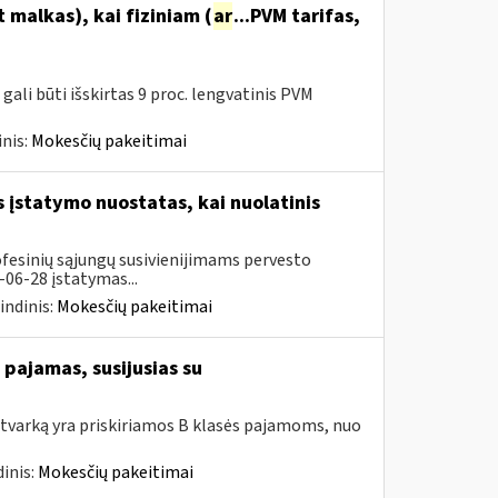
malkas), kai fiziniam (
ar
...PVM tarifas,
ali būti išskirtas 9 proc. lengvatinis PVM
nis:
Mokesčių pakeitimai
įstatymo nuostatas, kai nuolatinis
ofesinių sąjungų susivienijimams pervesto
06-28 įstatymas...
indinis:
Mokesčių pakeitimai
pajamas, susijusias su
tvarką yra priskiriamos B klasės pajamoms, nuo
inis:
Mokesčių pakeitimai