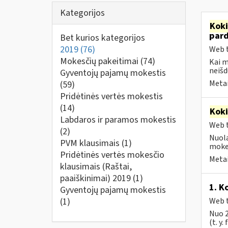
Kategorijos
Kok
par
Bet kurios kategorijos
2019
(76)
Web t
Mokesčių pakeitimai
(74)
Kai 
neišd
Gyventojų pajamų mokestis
Metai
(59)
Pridėtinės vertės mokestis
(14)
Kok
Labdaros ir paramos mokestis
Web t
(2)
Nuola
PVM klausimais
(1)
mokes
Pridėtinės vertės mokesčio
Metai
klausimais (Raštai,
paaiškinimai) 2019
(1)
1. K
Gyventojų pajamų mokestis
(1)
Web t
Nuo 2
(t. y.