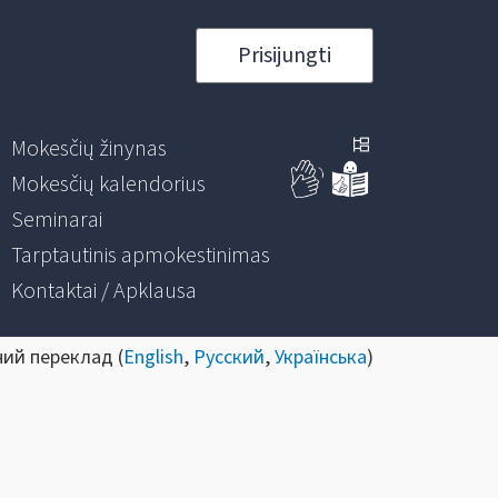
Prisijungti
Mokesčių žinynas
Mokesčių kalendorius
Seminarai
Tarptautinis apmokestinimas
Kontaktai / Apklausa
ний переклад (
English
,
Русский
,
Українська
)