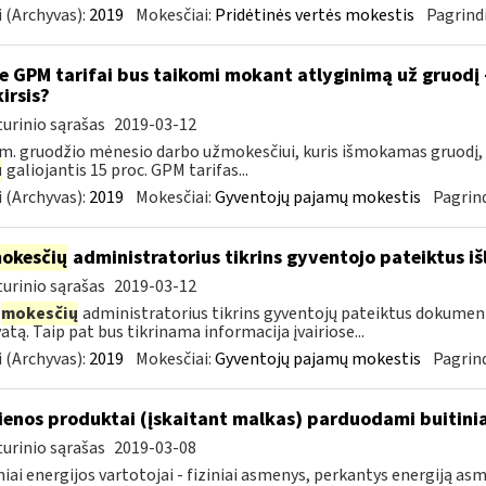
 (Archyvas):
2019
Mokesčiai:
Pridėtinės vertės mokestis
Pagrindi
e GPM tarifai bus taikomi mokant atlyginimą už gruodį
kirsis?
urinio sąrašas
2019-03-12
m. gruodžio mėnesio darbo užmokesčiui, kuris išmokamas gruodį,
u
galiojantis 15 proc. GPM tarifas...
 (Archyvas):
2019
Mokesčiai:
Gyventojų pajamų mokestis
Pagrind
okesčių
administratorius tikrins gyventojo pateiktus i
urinio sąrašas
2019-03-12
mokesčių
administratorius tikrins gyventojų pateiktus dokument
atą. Taip pat bus tikrinama informacija įvairiose...
 (Archyvas):
2019
Mokesčiai:
Gyventojų pajamų mokestis
Pagrind
enos produktai (įskaitant malkas) parduodami buitini
urinio sąrašas
2019-03-08
niai energijos vartotojai - fiziniai asmenys, perkantys energiją 