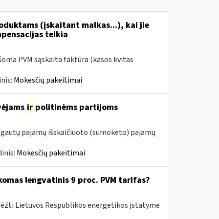
duktams (įskaitant malkas...), kai jie
mpensacijas teikia
šoma PVM sąskaita faktūra (kasos kvitas
nis:
Mokesčių pakeitimai
avėjams
ir
politinėms partijoms
m. gautų pajamų išskaičiuoto (sumokėto) pajamų
inis:
Mokesčių pakeitimai
komas lengvatinis 9 proc. PVM tarifas?
rėžti Lietuvos Respublikos energetikos įstatyme