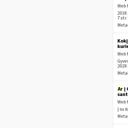
Web t
2018 
7 str
Metai
Kokį
kuri
Web t
Gyven
2018 m
Metai
Ar
į 
sant
Web t
Į su 
Metai