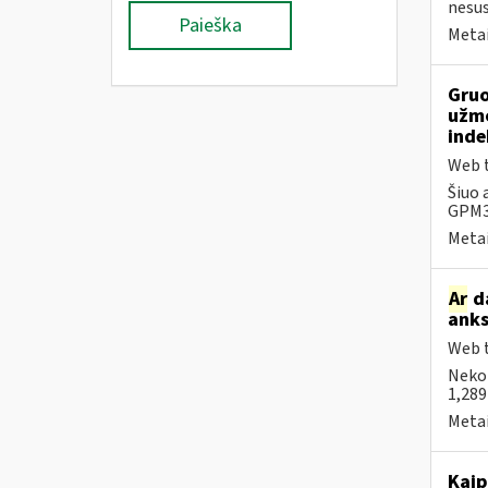
nesus
Paieška
Metai
Gruo
užmo
inde
Web t
Šiuo 
GPM31
Metai
Ar
da
anks
Web t
Neko
1,289
Metai
Kaip