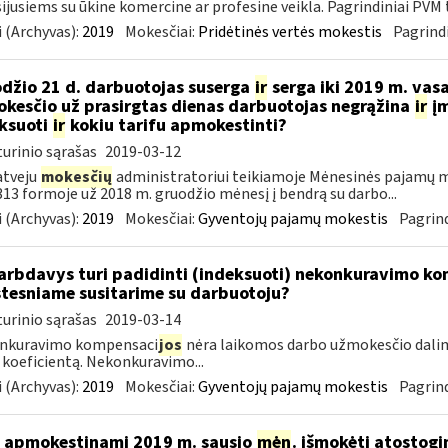
ijusiems su ūkine komercine ar profesine veikla. Pagrindiniai PVM ta
 (Archyvas):
2019
Mokesčiai:
Pridėtinės vertės mokestis
Pagrindi
džio 21 d. darbuotojas suserga
ir
serga iki 2019 m. vas
kesčio už prasirgtas dienas darbuotojas negrąžina
ir
įm
ksuoti
ir
kokiu tarifu apmokestinti?
urinio sąrašas
2019-03-12
atveju
mokesčių
administratoriui teikiamoje Mėnesinės pajamų m
3 formoje už 2018 m. gruodžio mėnesį į bendrą su darbo...
 (Archyvas):
2019
Mokesčiai:
Gyventojų pajamų mokestis
Pagrind
rbdavys turi padidinti (indeksuoti) nekonkuravimo k
tesniame susitarime su darbuotoju?
urinio sąrašas
2019-03-14
nkuravimo kompensaci
jos
nėra laikomos darbo užmokesčio dalim
 koeficientą. Nekonkuravimo...
 (Archyvas):
2019
Mokesčiai:
Gyventojų pajamų mokestis
Pagrind
 apmokestinami 2019 m. sausio
mėn
. išmokėti atostogi