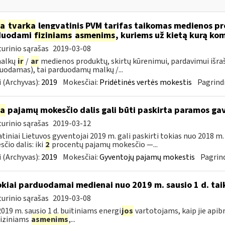
ia
tvarka
lengvatinis PVM tarifas taikomas medienos pro
duodami
fiziniams
asmenims
, kuriems už kietą kurą ko
urinio sąrašas
2019-03-08
malkų
ir
/
ar
medienos produktų, skirtų kūrenimui, pardavimui išra
uodamas), tai parduodamų malkų /...
 (Archyvas):
2019
Mokesčiai:
Pridėtinės vertės mokestis
Pagrindi
ia
pajamų mokesčio dalis gali būti paskirta paramos g
urinio sąrašas
2019-03-12
tiniai Lietuvos gyventojai 2019 m. gali paskirti tokias nuo 2018 
čio dalis: iki
2
procentų pajamų mokesčio —...
 (Archyvas):
2019
Mokesčiai:
Gyventojų pajamų mokestis
Pagrind
okiai parduodamai medienai nuo 2019 m. sausio 1 d. tai
urinio sąrašas
2019-03-08
019 m. sausio 1 d. buitiniams energi
jos
vartotojams, kaip jie apib
 fiziniams
asmenims
,...