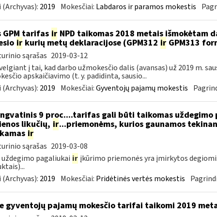
 (Archyvas):
2019
Mokesčiai:
Labdaros ir paramos mokestis
Pagr
 GPM tarifas
ir
NPD taikomas 2018 metais išmokėtam da
esio
ir
kurių metų deklaracijose (GPM312
ir
GPM313 formo
urinio sąrašas
2019-03-12
velgiant į tai, kad darbo užmokesčio dalis (avansas) už 2019 m. sa
esčio apskaičiavimo (t. y. padidinta, sausio...
 (Archyvas):
2019
Mokesčiai:
Gyventojų pajamų mokestis
Pagrind
ngvatinis 9 proc....tarifas gali būti taikomas uždegimo
enos likučių,
ir
...priemonėms, kurios gaunamos tekinant
ukamas
ir
urinio sąrašas
2019-03-08
 uždegimo pagaliukai
ir
įkūrimo priemonės yra įmirkytos degiomi
ktais)...
 (Archyvas):
2019
Mokesčiai:
Pridėtinės vertės mokestis
Pagrindi
e gyventojų pajamų mokesčio tarifai taikomi 2019 met