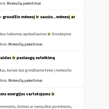
nis:
Mokesčių pakeitimai
 – gruodžio mėnesį
ir
sausio...mėnesį
ar
 bus taikomas apskaičiavimo
ir
išmokėjimo
inis:
Mokesčių pakeitimai
šlaidas
ir
paslaugų suteikimą
us, kuriais bus grindžiama teisė į mokesčio
inis:
Mokesčių pakeitimai
ams energijos vartotojams
ir
asmeniniams, šeimos ar namų ūkio poreikiams,