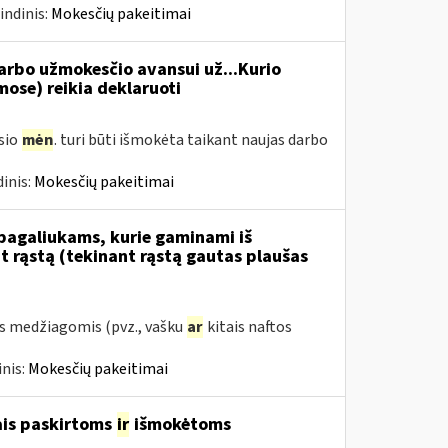
indinis:
Mokesčių pakeitimai
rbo užmokesčio avansui už...Kurio
se) reikia deklaruoti
usio
mėn
. turi būti išmokėta taikant naujas darbo
inis:
Mokesčių pakeitimai
 pagaliukams, kurie gaminami iš
 rąstą (tekinant rąstą gautas plaušas
s medžiagomis (pvz., vašku
ar
kitais naftos
nis:
Mokesčių pakeitimai
ais paskirtoms
ir
išmokėtoms