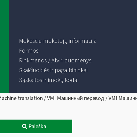
Mokesčių mokėtojų informacija
Formos
Rinkmenos / Atviri duomenys
Skaičiuoklės ir pagalbininkai
Sąskaitos ir įmokų kodai
Machine translation / VMI Машинный перевод / VMI Машин
Paieška