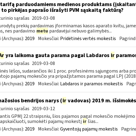
tarifą parduodamiems medienos produktams (įskaitant 
to pirkėjas paprašo išrašyti PVM sąskaitą faktūrą?
urinio sąrašas
2019-03-08
urodytų prekių pardavimas įforminamas kasos aparato kvitu, jame g
as, nes pardavimo
metu
pardavėjui nebuvo galimybės...
 (Archyvas):
2019
Mokesčiai:
Pridėtinės vertės mokestis
Pagrindi
Ar
yra laikoma gauta parama pagal Labdaros
ir
paramos 
urinio sąrašas
2019-03-08
inės lėšos, sudarančios iki 1 proc. profesinėms sąjungoms arba pr
tojo pajamų mokesčio yra pripažįstamos parama pagal LPĮ (2018-
 (Archyvas):
2019
Mokesčiai:
Labdaros ir paramos mokestis
Pagr
mažosios bendrijos narys (
ir
vadovas) 2019 m. išsimokės 
urinio sąrašas
2019-03-12
ntis GPMĮ 22 straipsniu, šios pajamos pagal mokesčio mokėjimo 
 apskaičiuoti, sumokėti pajamų mokestį
ir
šias...
 (Archyvas):
2019
Mokesčiai:
Gyventojų pajamų mokestis
Pagrind