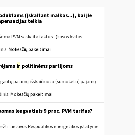
duktams (įskaitant malkas...), kai jie
mpensacijas teikia
šoma PVM sąskaita faktūra (kasos kvitas
nis:
Mokesčių pakeitimai
avėjams
ir
politinėms partijoms
m. gautų pajamų išskaičiuoto (sumokėto) pajamų
inis:
Mokesčių pakeitimai
komas lengvatinis 9 proc. PVM tarifas?
rėžti Lietuvos Respublikos energetikos įstatyme