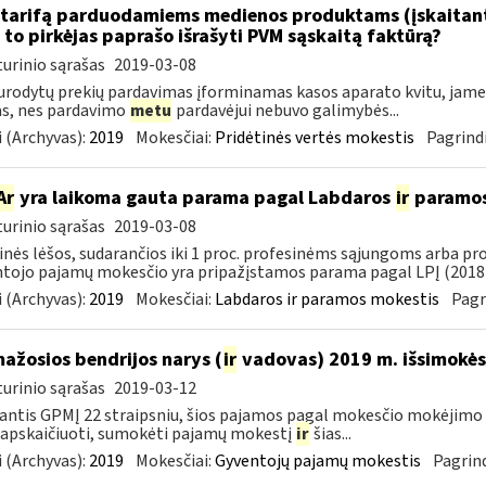
tarifą parduodamiems medienos produktams (įskaitant 
to pirkėjas paprašo išrašyti PVM sąskaitą faktūrą?
urinio sąrašas
2019-03-08
urodytų prekių pardavimas įforminamas kasos aparato kvitu, jame g
as, nes pardavimo
metu
pardavėjui nebuvo galimybės...
 (Archyvas):
2019
Mokesčiai:
Pridėtinės vertės mokestis
Pagrindi
Ar
yra laikoma gauta parama pagal Labdaros
ir
paramos 
urinio sąrašas
2019-03-08
inės lėšos, sudarančios iki 1 proc. profesinėms sąjungoms arba pr
tojo pajamų mokesčio yra pripažįstamos parama pagal LPĮ (2018-
 (Archyvas):
2019
Mokesčiai:
Labdaros ir paramos mokestis
Pagr
mažosios bendrijos narys (
ir
vadovas) 2019 m. išsimokės 
urinio sąrašas
2019-03-12
ntis GPMĮ 22 straipsniu, šios pajamos pagal mokesčio mokėjimo 
 apskaičiuoti, sumokėti pajamų mokestį
ir
šias...
 (Archyvas):
2019
Mokesčiai:
Gyventojų pajamų mokestis
Pagrind