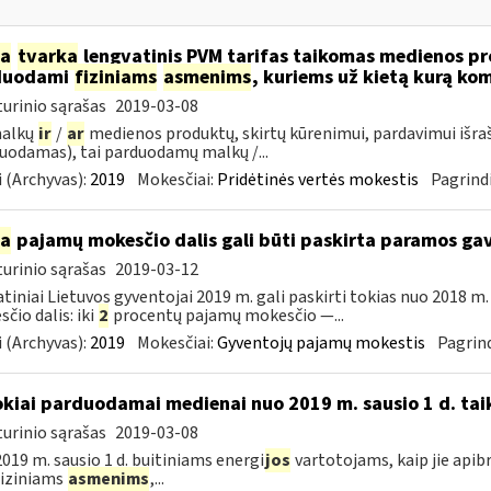
ia
tvarka
lengvatinis PVM tarifas taikomas medienos pro
duodami
fiziniams
asmenims
, kuriems už kietą kurą ko
urinio sąrašas
2019-03-08
malkų
ir
/
ar
medienos produktų, skirtų kūrenimui, pardavimui išra
uodamas), tai parduodamų malkų /...
 (Archyvas):
2019
Mokesčiai:
Pridėtinės vertės mokestis
Pagrindi
ia
pajamų mokesčio dalis gali būti paskirta paramos g
urinio sąrašas
2019-03-12
tiniai Lietuvos gyventojai 2019 m. gali paskirti tokias nuo 2018 
čio dalis: iki
2
procentų pajamų mokesčio —...
 (Archyvas):
2019
Mokesčiai:
Gyventojų pajamų mokestis
Pagrind
okiai parduodamai medienai nuo 2019 m. sausio 1 d. tai
urinio sąrašas
2019-03-08
019 m. sausio 1 d. buitiniams energi
jos
vartotojams, kaip jie apib
 fiziniams
asmenims
,...