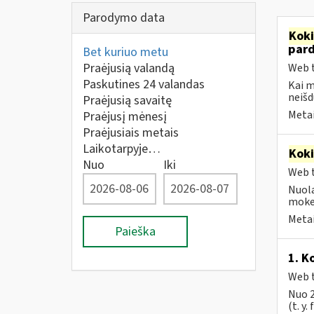
Parodymo data
Kok
par
Bet kuriuo metu
Praėjusią valandą
Web t
Paskutines 24 valandas
Kai 
neišd
Praėjusią savaitę
Metai
Praėjusį mėnesį
Praėjusiais metais
Laikotarpyje…
Kok
Nuo
Iki
Web t
Nuola
mokes
Metai
Paieška
1. K
Web t
Nuo 2
(t. y.