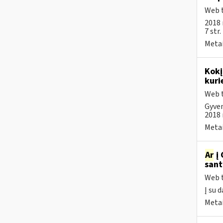
Web t
2018 
7 str
Metai
Kokį
kuri
Web t
Gyven
2018 m
Metai
Ar
į 
sant
Web t
Į su 
Metai