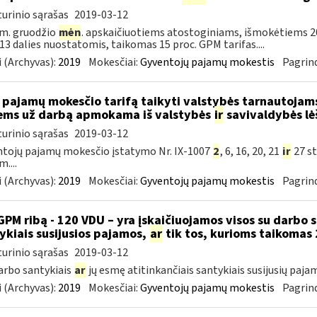
urinio sąrašas
2019-03-12
m. gruodžio
mėn
. apskaičiuotiems atostoginiams, išmokėtiems 2
. 13 dalies nuostatomis, taikomas 15 proc. GPM tarifas....
 (Archyvas):
2019
Mokesčiai:
Gyventojų pajamų mokestis
Pagrind
 pajamų mokesčio tarifą taikyti valstybės tarnautoja
ems už darbą apmokama iš valstybės
ir
savivaldybės lė
urinio sąrašas
2019-03-12
tojų pajamų mokesčio įstatymo Nr. IX-1007
2
, 6, 16, 20, 21
ir
27 st
....
 (Archyvas):
2019
Mokesčiai:
Gyventojų pajamų mokestis
Pagrind
GPM ribą - 120 VDU – yra įskaičiuojamos visos su darbo 
ykiais susijusios pajamos,
ar
tik tos, kurioms taikomas 
urinio sąrašas
2019-03-12
darbo santykiais
ar
jų esmę atitinkančiais santykiais susijusių paja
 (Archyvas):
2019
Mokesčiai:
Gyventojų pajamų mokestis
Pagrind