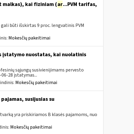
malkas), kai fiziniam (
ar
...PVM tarifas,
ali būti išskirtas 9 proc. lengvatinis PVM
nis:
Mokesčių pakeitimai
įstatymo nuostatas, kai nuolatinis
ofesinių sąjungų susivienijimams pervesto
06-28 įstatymas...
indinis:
Mokesčių pakeitimai
pajamas, susijusias su
tvarką yra priskiriamos B klasės pajamoms, nuo
inis:
Mokesčių pakeitimai