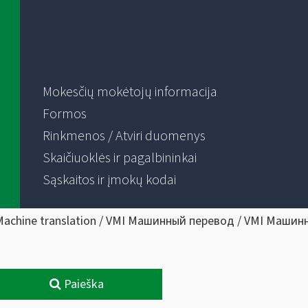
Mokesčių mokėtojų informacija
Formos
Rinkmenos / Atviri duomenys
Skaičiuoklės ir pagalbininkai
Sąskaitos ir įmokų kodai
Machine translation / VMI Машинный перевод / VMI Машин
Paieška