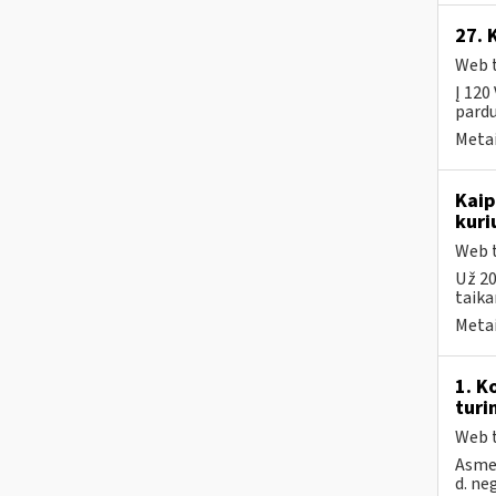
27. 
Web t
Į 120
pardu
Metai
Kaip
kuri
Web t
Už 20
taika
Metai
1. K
turi
Web t
Asmen
d. ne