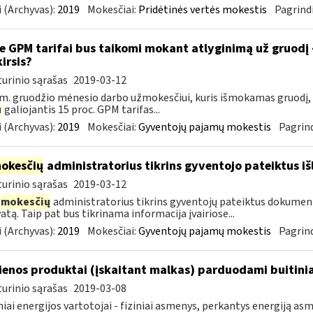
 (Archyvas):
2019
Mokesčiai:
Pridėtinės vertės mokestis
Pagrindi
e GPM tarifai bus taikomi mokant atlyginimą už gruodį
kirsis?
urinio sąrašas
2019-03-12
m. gruodžio mėnesio darbo užmokesčiui, kuris išmokamas gruodį,
u
galiojantis 15 proc. GPM tarifas...
 (Archyvas):
2019
Mokesčiai:
Gyventojų pajamų mokestis
Pagrind
okesčių
administratorius tikrins gyventojo pateiktus i
urinio sąrašas
2019-03-12
mokesčių
administratorius tikrins gyventojų pateiktus dokument
atą. Taip pat bus tikrinama informacija įvairiose...
 (Archyvas):
2019
Mokesčiai:
Gyventojų pajamų mokestis
Pagrind
enos produktai (įskaitant malkas) parduodami buitini
urinio sąrašas
2019-03-08
niai energijos vartotojai - fiziniai asmenys, perkantys energiją 