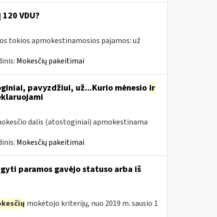
į 120 VDU?
amos tokios apmokestinamosios pajamos: už
inis:
Mokesčių pakeitimai
giniai, pavyzdžiui, už...Kurio mėnesio
ir
eklaruojami
mokesčio dalis (atostoginiai) apmokestinama
inis:
Mokesčių pakeitimai
įgyti paramos gavėjo statuso arba iš
kesčių
mokėtojo kriterijų, nuo 2019 m. sausio 1