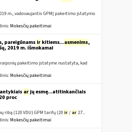
019 m., vadovaujantis GPMĮ pakeitimo įstatymo
inis:
Mokesčių pakeitimai
ms, pareigūnams
ir
kitiems...
asmenims
,
šų, 2019 m. išmokamai
raipsnių pakeitimo įstatyme nustatyta, kad
inis:
Mokesčių pakeitimai
santykiais
ar
jų esmę...atitinkančiais
20 proc
mų ribą (120 VDU) GPM tarifų (20
ir
/
ar
27...
inis:
Mokesčių pakeitimai