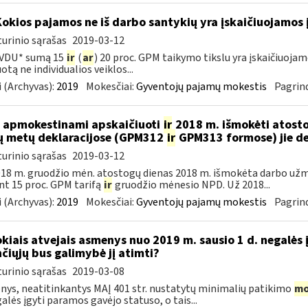
Kokios pajamos ne iš darbo santykių yra įskaičiuojamos 
urinio sąrašas
2019-03-12
 VDU* sumą 15
ir
(
ar
) 20 proc. GPM taikymo tikslu yra įskaičiuoj
otą ne individualios veiklos...
 (Archyvas):
2019
Mokesčiai:
Gyventojų pajamų mokestis
Pagrind
 apmokestinami apskaičiuoti
ir
2018 m. išmokėti atosto
ų metų deklaracijose (GPM312
ir
GPM313 formose) jie d
urinio sąrašas
2019-03-12
18 m. gruodžio mėn. atostogų dienas 2018 m. išmokėta darbo už
nt 15 proc. GPM tarifą
ir
gruodžio mėnesio NPD. Už 2018...
 (Archyvas):
2019
Mokesčiai:
Gyventojų pajamų mokestis
Pagrind
okiais atvejais asmenys nuo 2019 m. sausio 1 d. negalės 
nčiųjų bus galimybė jį atimti?
urinio sąrašas
2019-03-08
ys, neatitinkantys MAĮ 401 str. nustatytų minimalių patikimo
mo
galės įgyti paramos gavėjo statuso, o tais...