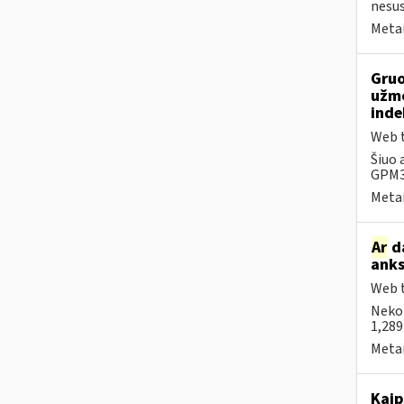
nesus
Metai
Gruo
užmo
inde
Web t
Šiuo 
GPM31
Metai
Ar
da
anks
Web t
Neko
1,289
Metai
Kaip