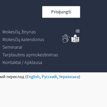
Prisijungti
Mokesčių žinynas
Mokesčių kalendorius
Seminarai
Tarptautinis apmokestinimas
Kontaktai / Apklausa
ний переклад (
English
,
Русский
,
Українська
)