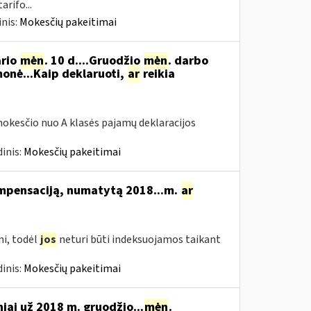
rifo...
nis:
Mokesčių pakeitimai
ario
mėn
. 10 d....Gruodžio
mėn
. darbo
onė...Kaip deklaruoti,
ar
reikia
okesčio nuo A klasės pajamų deklaracijos
inis:
Mokesčių pakeitimai
ompensaciją, numatytą 2018...m.
ar
i, todėl
jos
neturi būti indeksuojamos taikant
inis:
Mokesčių pakeitimai
niai už 2018 m. gruodžio...
mėn
.