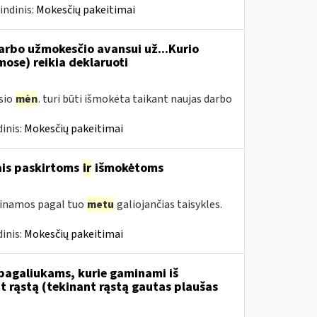
indinis:
Mokesčių pakeitimai
rbo užmokesčio avansui už...Kurio
se) reikia deklaruoti
usio
mėn
. turi būti išmokėta taikant naujas darbo
inis:
Mokesčių pakeitimai
ais paskirtoms
ir
išmokėtoms
tinamos pagal tuo
metu
galiojančias taisykles.
inis:
Mokesčių pakeitimai
 pagaliukams, kurie gaminami iš
 rąstą (tekinant rąstą gautas plaušas