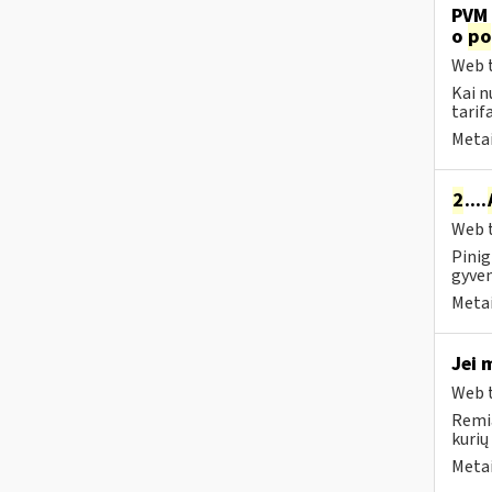
PVM 
o
po
Web t
Kai n
tarif
Metai
2
....
Web t
Pinig
gyven
Metai
Jei 
Web t
Remia
kurių
Metai