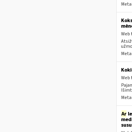
Metai
Koks
mėn
Web t
Atsiž
užmok
Metai
Koki
Web t
Paja
Išimt
Metai
Ar
le
medi
sus