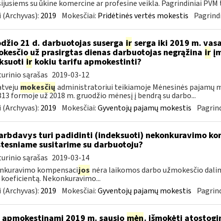
ijusiems su ūkine komercine ar profesine veikla. Pagrindiniai PVM ta
 (Archyvas):
2019
Mokesčiai:
Pridėtinės vertės mokestis
Pagrindi
džio 21 d. darbuotojas suserga
ir
serga iki 2019 m. vas
kesčio už prasirgtas dienas darbuotojas negrąžina
ir
įm
ksuoti
ir
kokiu tarifu apmokestinti?
urinio sąrašas
2019-03-12
atveju
mokesčių
administratoriui teikiamoje Mėnesinės pajamų m
3 formoje už 2018 m. gruodžio mėnesį į bendrą su darbo...
 (Archyvas):
2019
Mokesčiai:
Gyventojų pajamų mokestis
Pagrind
rbdavys turi padidinti (indeksuoti) nekonkuravimo k
tesniame susitarime su darbuotoju?
urinio sąrašas
2019-03-14
nkuravimo kompensaci
jos
nėra laikomos darbo užmokesčio dalim
 koeficientą. Nekonkuravimo...
 (Archyvas):
2019
Mokesčiai:
Gyventojų pajamų mokestis
Pagrind
 apmokestinami 2019 m. sausio
mėn
. išmokėti atostogi