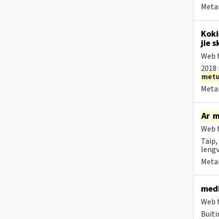
Metai
Koki
jie s
Web t
2018 
met
Metai
Ar
m
Web t
Taip,
lengv
Metai
medi
Web t
Buiti