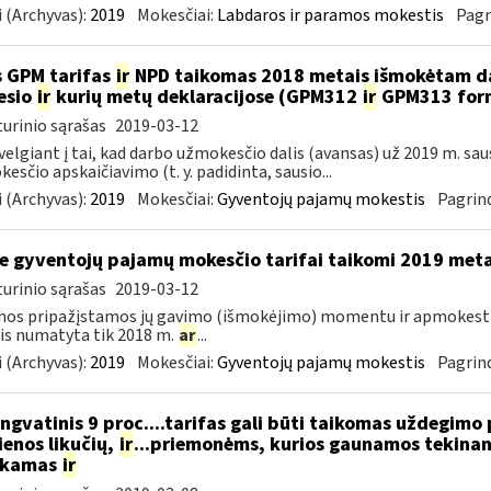
 (Archyvas):
2019
Mokesčiai:
Labdaros ir paramos mokestis
Pagr
 GPM tarifas
ir
NPD taikomas 2018 metais išmokėtam da
esio
ir
kurių metų deklaracijose (GPM312
ir
GPM313 formo
urinio sąrašas
2019-03-12
velgiant į tai, kad darbo užmokesčio dalis (avansas) už 2019 m. sa
esčio apskaičiavimo (t. y. padidinta, sausio...
 (Archyvas):
2019
Mokesčiai:
Gyventojų pajamų mokestis
Pagrind
e gyventojų pajamų mokesčio tarifai taikomi 2019 met
urinio sąrašas
2019-03-12
mos pripažįstamos jų gavimo (išmokėjimo) momentu ir apmokes
is numatyta tik 2018 m.
ar
...
 (Archyvas):
2019
Mokesčiai:
Gyventojų pajamų mokestis
Pagrind
ngvatinis 9 proc....tarifas gali būti taikomas uždegimo
enos likučių,
ir
...priemonėms, kurios gaunamos tekinant
ukamas
ir