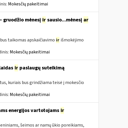
nis:
Mokesčių pakeitimai
 – gruodžio mėnesį
ir
sausio...mėnesį
ar
 bus taikomas apskaičiavimo
ir
išmokėjimo
inis:
Mokesčių pakeitimai
šlaidas
ir
paslaugų suteikimą
us, kuriais bus grindžiama teisė į mokesčio
inis:
Mokesčių pakeitimai
ams energijos vartotojams
ir
asmeniniams, šeimos ar namų ūkio poreikiams,