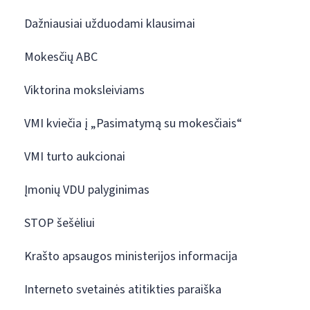
Dažniausiai užduodami klausimai
Mokesčių ABC
Viktorina moksleiviams
VMI kviečia į „Pasimatymą su mokesčiais“
VMI turto aukcionai
Įmonių VDU palyginimas
STOP šešėliui
Krašto apsaugos ministerijos informacija
Interneto svetainės atitikties paraiška