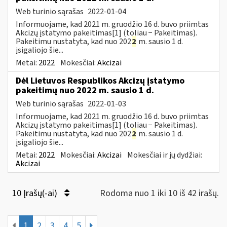
Web turinio sąrašas
2022-01-04
Informuojame, kad 2021 m. gruodžio 16 d. buvo priimtas
Akcizų įstatymo pakeitimas[1] (toliau − Pakeitimas).
Pakeitimu nustatyta, kad nuo 202
2
m. sausio 1 d.
įsigaliojo šie...
Metai:
2022
Mokesčiai:
Akcizai
Dėl Lietuvos Respublikos Akcizų įstatymo
pakeitimų nuo 2022 m. sausio 1 d.
Web turinio sąrašas
2022-01-03
Informuojame, kad 2021 m. gruodžio 16 d. buvo priimtas
Akcizų įstatymo pakeitimas[1] (toliau − Pakeitimas).
Pakeitimu nustatyta, kad nuo 202
2
m. sausio 1 d.
įsigaliojo šie...
Metai:
2022
Mokesčiai:
Akcizai
Mokesčiai ir jų dydžiai:
Akcizai
10 Įrašų(-ai)
Rodoma nuo 1 iki 10 iš 42 irašų.
1
2
3
4
5