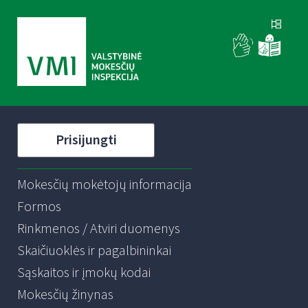
Prisijungti
Mokesčių mokėtojų informacija
Formos
Rinkmenos / Atviri duomenys
Skaičiuoklės ir pagalbininkai
Sąskaitos ir įmokų kodai
Mokesčių žinynas