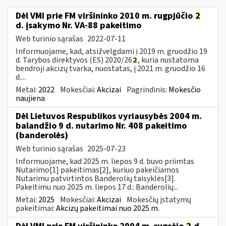
Dėl VMI prie FM viršininko 2010 m. rugpjūčio
2
d. įsakymo Nr. VA-88 pakeitimo
Web turinio sąrašas
2022-07-11
Informuojame, kad, atsižvelgdami į 2019 m. gruodžio 19
d. Tarybos direktyvos (ES) 2020/26
2
, kuria nustatoma
bendroji akcizų tvarka, nuostatas, į 2021 m. gruodžio 16
d....
Metai:
2022
Mokesčiai:
Akcizai
Pagrindinis:
Mokesčio
naujiena
Dėl Lietuvos Respublikos vyriausybės 2004 m.
balandžio 9 d. nutarimo Nr. 408 pakeitimo
(banderolės)
Web turinio sąrašas
2025-07-23
Informuojame, kad 2025 m. liepos 9 d. buvo priimtas
Nutarimo[1] pakeitimas[2], kuriuo pakeičiamos
Nutarimu patvirtintos Banderolių taisyklės[3].
Pakeitimu nuo 2025 m. liepos 17 d.: Banderolių...
Metai:
2025
Mokesčiai:
Akcizai
Mokesčių įstatymų
pakeitimai:
Akcizų pakeitimai nuo 2025 m.