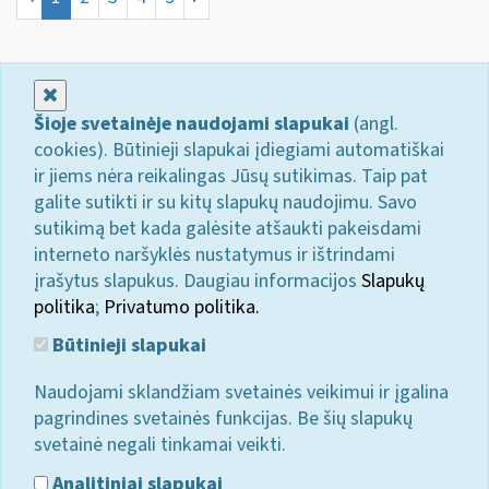
Uždaryti
Šioje svetainėje naudojami slapukai
(angl.
cookies). Būtinieji slapukai įdiegiami automatiškai
ir jiems nėra reikalingas Jūsų sutikimas. Taip pat
galite sutikti ir su kitų slapukų naudojimu. Savo
sutikimą bet kada galėsite atšaukti pakeisdami
interneto naršyklės nustatymus ir ištrindami
įrašytus slapukus. Daugiau informacijos
Slapukų
politika
;
Privatumo politika.
Būtinieji slapukai
Naudojami sklandžiam svetainės veikimui ir įgalina
pagrindines svetainės funkcijas. Be šių slapukų
svetainė negali tinkamai veikti.
Analitiniai slapukai