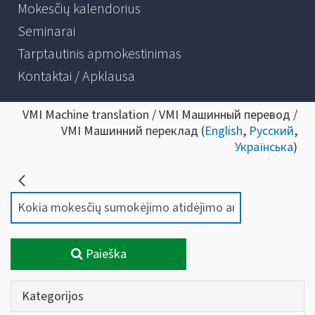
Mokesčių kalendorius
Seminarai
Tarptautinis apmokestinimas
Kontaktai / Apklausa
VMI Machine translation / VMI Машинный перевод /
VMI Машинний переклад (
English
,
Русский
,
Українська
)
Paieška
Kategorijos