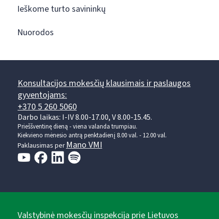
Ieškome turto savininkų
Nuorodos
Konsultacijos mokesčių klausimais ir paslaugos
gyventojams:
+370 5 260 5060
Darbo laikas: I-IV 8.00-17.00, V 8.00-15.45.
Prieššventinę dieną - viena valanda trumpiau.
Kiekvieno mėnesio antrą penktadienį 8.00 val. - 12.00 val.
Mano VMI
Paklausimas per
Valstybinė mokesčių inspekcija prie Lietuvos