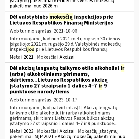
įstatymų pakeitimai » Pridėtinės vertės mokesčių
pakeitimai nuo 2026 m.
Dėl valstybinės
mokesčių
inspekcijos prie
Lietuvos Respublikos Finansų Ministerijos
Web turinio sąrašas
2021-10-06
Informuojame, kad nuo 2021 metų rugsėjo 30 dienos
įsigaliojo: 2021 m. rugsėjo 29 d. Valstybinės mokesčių
inspekci
jos
prie Lietuvos Respublikos finansų...
Metai:
2021
Mokesčiai:
Akcizai
Dėl akcizų lengvatų taikymo etilo alkoholiui
ir
(arba) alkoholiniams gėrimams,
skirtiems...Lietuvos Respublikos akcizų
įstatymo 27 straipsnio 1 dalies 4–7
ir
9
punktuose nurodytiems
Web turinio sąrašas
2023-10-17
Informuojame, kad patvirtintas[1] Akcizų lengvatų
taikymo etilo alkoholiui ir (arba) alkoholiniams
gėrimams, skirtiems Lietuvos Respublikos akcizų
įstatymo 27 straipsnio 1 dalies 4–7 ir 9 punktuose...
Metai:
2023
Mokesčiai:
Akcizai
Mokesčių įstatymų
pakeitimai:
MĮP 2021 » Akcizų mokesčių pakeitimai nuo