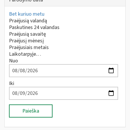
Bet kuriuo metu
Praėjusią valandą
Paskutines 24 valandas
Praėjusią savaitę
Praėjusį mėnesį
Praėjusiais metais
Laikotarpyje…
Nuo
Iki
Paieška