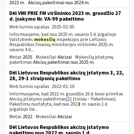
2023 m.
Akcizų pakeitimai nuo 2024 m.
Dėl VMI PRIE FM viršininko 2023 m. gruodžio 27
d. įsakymo Nr. VA-99 pakeitimo
Web turinio sąrašas
2025-02-05
Informuojame, kad nuo 2025 m. vasario 5 d. įsigaliojo
Valstybinės
mokesčių
inspekcijos prie Lietuvos
Respublikos finansų ministerijos viršininko 2025 m.
vasario 4 d....
Metai:
2025
Mokesčiai:
Akcizai
Mokesčių įstatymų
pakeitimai:
Akcizų pakeitimai nuo 2025 m.
Dėl Lietuvos Respublikos akcizų įstatymo 3, 22,
28, 29-1 straipsnių pakeitimo
Web turinio sąrašas
2022-01-10
Informuojame, kad 2021 m. gruodžio 16 d. buvo priimtas
Akcizų įstatymo pakeitimas[1] (toliau − Pakeitimas).
Pakeitimu nustatyta, kad nuo 202
2
m. sausio 1 d.
įsigaliojo šie...
Metai:
2022
Mokesčiai:
Akcizai
Dėl Lietuvos Respublikos akcizų įstatymo
pakeitimų nuo 2022 m. sausio 1 d.