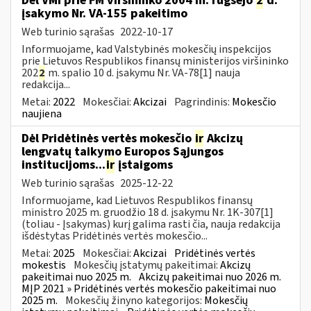
Dėl VMI prie FM viršininko 2004 m. rugsėjo
2
d.
įsakymo Nr. VA-155 pakeitimo
Web turinio sąrašas
2022-10-17
Informuojame, kad Valstybinės mokesčių inspekcijos
prie Lietuvos Respublikos finansų ministerijos viršininko
202
2
m. spalio 10 d. įsakymu Nr. VA-78[1] nauja
redakcija...
Metai:
2022
Mokesčiai:
Akcizai
Pagrindinis:
Mokesčio
naujiena
Dėl Pridėtinės vertės mokesčio
ir
Akcizų
lengvatų taikymo Europos Sąjungos
institucijoms...
ir
įstaigoms
Web turinio sąrašas
2025-12-22
Informuojame, kad Lietuvos Respublikos finansų
ministro 2025 m. gruodžio 18 d. įsakymu Nr. 1K-307[1]
(toliau - Įsakymas) kurį galima rasti čia, nauja redakcija
išdėstytas Pridėtinės vertės mokesčio...
Metai:
2025
Mokesčiai:
Akcizai
Pridėtinės vertės
mokestis
Mokesčių įstatymų pakeitimai:
Akcizų
pakeitimai nuo 2025 m.
Akcizų pakeitimai nuo 2026 m.
MĮP 2021 » Pridėtinės vertės mokesčio pakeitimai nuo
2025 m.
Mokesčių žinyno kategorijos:
Mokesčių