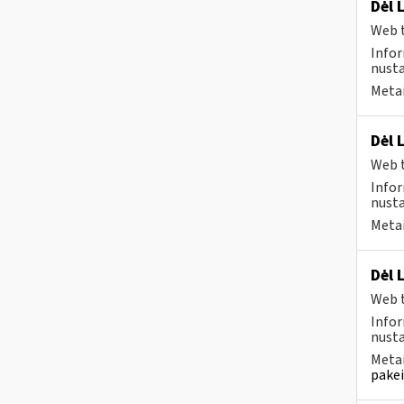
Dėl 
Web t
Infor
nusta
Metai
Dėl 
Web t
Infor
nusta
Metai
Dėl 
Web t
Infor
nusta
Metai
pakei