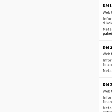
Dėl 
Web t
Infor
d. kei
Metai
pakei
Dėl 
Web t
Infor
finan
Metai
Dėl 
Web t
Infor
finan
Metai