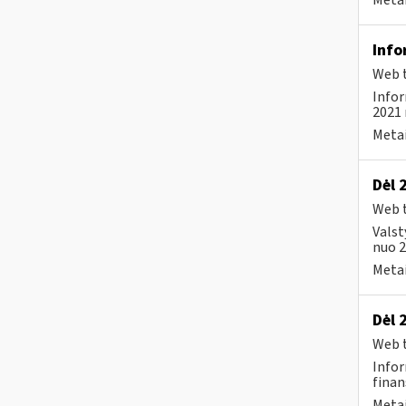
Metai
Info
Web t
Infor
2021 
Metai
Dėl 
Web t
Valst
nuo 2
Metai
Dėl 
Web t
Infor
finan
Metai