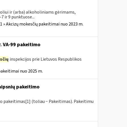
oliui ir (arba) alkoholiniams gėrimams,
7 ir 9 punktuose...
1 » Akcizų mokesčių pakeitimai nuo 2023 m.
r. VA-99 pakeitimo
sčių
inspekcijos prie Lietuvos Respublikos
pakeitimai nuo 2025 m.
raipsnių pakeitimo
o pakeitimas[1] (toliau − Pakeitimas). Pakeitimu