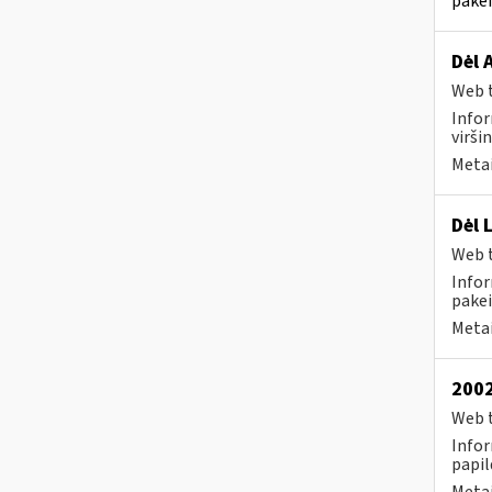
pakei
Dėl 
Web t
Infor
virši
Metai
Dėl 
Web t
Infor
pakei
Metai
2002
Web t
Infor
papil