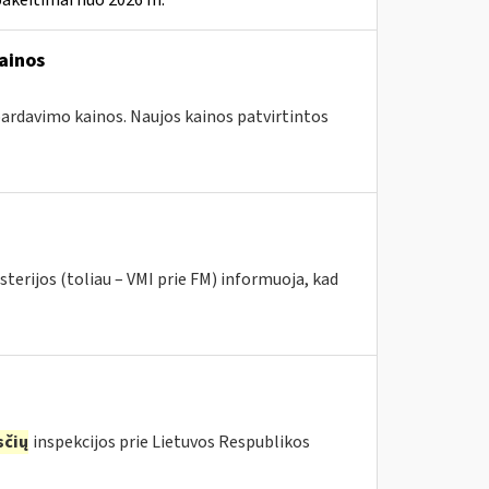
pakeitimai nuo 2026 m.
ainos
 pardavimo kainos. Naujos kainos patvirtintos
terijos (toliau – VMI prie FM) informuoja, kad
čių
inspekcijos prie Lietuvos Respublikos