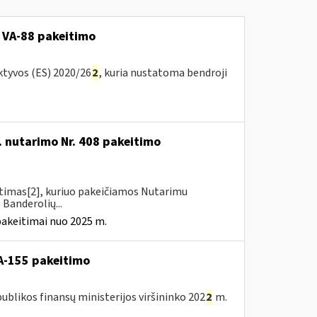
 VA-88 pakeitimo
ktyvos (ES) 2020/26
2
, kuria nustatoma bendroji
. nutarimo Nr. 408 pakeitimo
itimas[2], kuriuo pakeičiamos Nutarimu
 Banderolių...
pakeitimai nuo 2025 m.
A-155 pakeitimo
blikos finansų ministerijos viršininko 202
2
m.