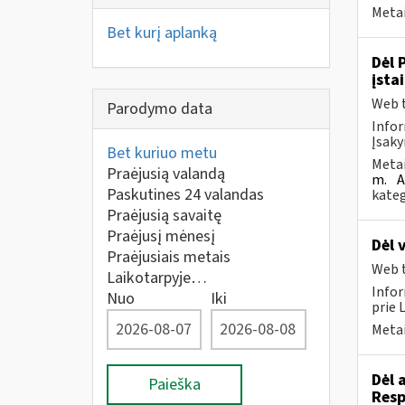
Metai
Bet kurį aplanką
Dėl 
įsta
Web t
Parodymo data
Infor
Įsaky
Bet kuriuo metu
Metai
Praėjusią valandą
m.
A
Paskutines 24 valandas
kateg
Praėjusią savaitę
Praėjusį mėnesį
Dėl 
Praėjusiais metais
Web t
Laikotarpyje…
Infor
Nuo
Iki
prie 
Metai
Dėl 
Paieška
Resp