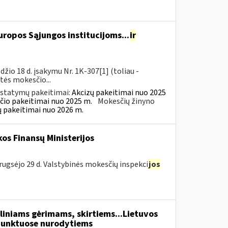
ropos Sąjungos institucijoms...
ir
io 18 d. įsakymu Nr. 1K-307[1] (toliau -
rtės mokesčio...
įstatymų pakeitimai:
Akcizų pakeitimai nuo 2025
čio pakeitimai nuo 2025 m.
Mokesčių žinyno
ų pakeitimai nuo 2026 m.
os Finansų Ministerijos
rugsėjo 29 d. Valstybinės mokesčių inspekci
jos
liniams gėrimams, skirtiems...Lietuvos
unktuose nurodytiems