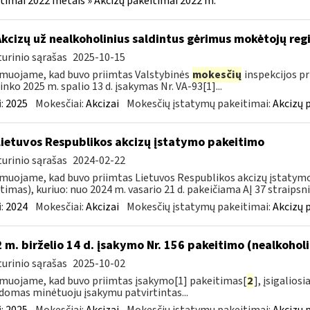
timai 2022 metais » Akcizų pakeitimai 2022 m.
Akcizų už nealkoholinius saldintus gėrimus mokėtojų reg
urinio sąrašas
2025-10-15
muojame, kad buvo priimtas Valstybinės
mokesčių
inspekcijos pr
ninko 2025 m. spalio 13 d. įsakymas Nr. VA-93[1]...
:
2025
Mokesčiai:
Akcizai
Mokesčių įstatymų pakeitimai:
Akcizų 
Lietuvos Respublikos akcizų įstatymo pakeitimo
urinio sąrašas
2024-02-22
muojame, kad buvo priimtas Lietuvos Respublikos akcizų įstatymo (
timas), kuriuo: nuo 2024 m. vasario 21 d. pakeičiama AĮ 37 straipsnio
:
2024
Mokesčiai:
Akcizai
Mokesčių įstatymų pakeitimai:
Akcizų 
 m. birželio 14 d. įsakymo Nr. 156 pakeitimo (nealkohol
urinio sąrašas
2025-10-02
muojame, kad buvo priimtas įsakymo[1] pakeitimas[
2
], įsigalios
domas minėtuoju įsakymu patvirtintas...