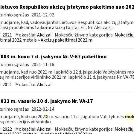
Lietuvos Respublikos akcizų įstatymo pakeitimo nuo 202
urinio sąrašas
2021-12-02
muojame, kad, vadovaujantis Lietuvos Respublikos akcizų įstatymo 
čiasi produktams taikomi akcizų tarifai: Eil. Nr. Akcizais...
:
2021
Mokesčiai:
Akcizai
Mokesčių žinyno kategorijos:
Mokesčių 
timai 2022 metais » Akcizų pakeitimai 2022 m.
2003 m. kovo 7 d. įsakymo Nr. V-67 pakeitimo
urinio sąrašas
2021-11-16
muojame, kad nuo 2021 m. lapkričio 12 d. įsigaliojo Valstybinės mo
sų ministerijos viršininko 2021 m. lapkričio 11 d. įsakymas Nr. VA-78 
:
2021
Mokesčiai:
Akcizai
2022 m. vasario 10 d. įsakymo Nr. VA-17
urinio sąrašas
2022-02-14
muojame, kad nuo 202
2
m. vasario 11 d. įsigaliojo Valstybinės
mok
sų ministerijos viršininko...
:
2022
Mokesčiai:
Akcizai
Mokesčių žinyno kategorijos:
Mokesčių 