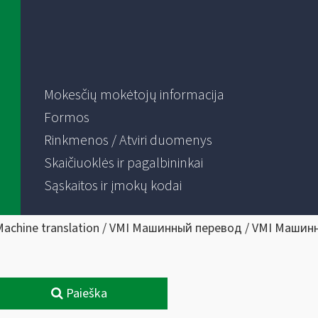
Mokesčių mokėtojų informacija
Formos
Rinkmenos / Atviri duomenys
Skaičiuoklės ir pagalbininkai
Sąskaitos ir įmokų kodai
Machine translation / VMI Машинный перевод / VMI Машин
Paieška