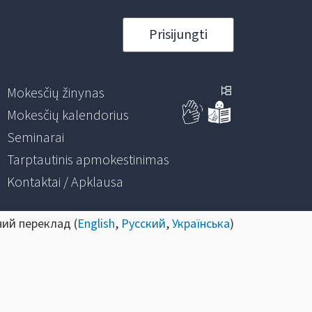
Prisijungti
Mokesčių žinynas
Mokesčių kalendorius
Seminarai
Tarptautinis apmokestinimas
Kontaktai / Apklausa
ний переклад (
English
,
Русский
,
Українська
)