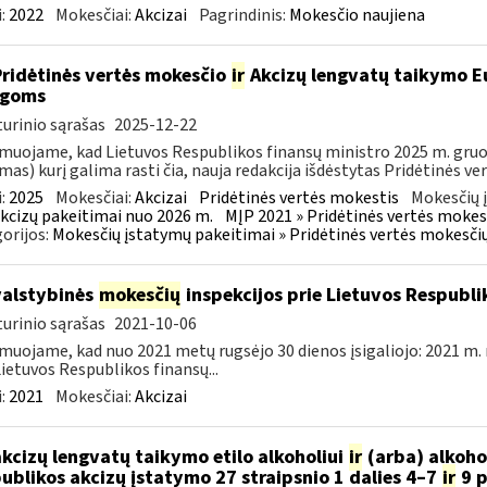
:
2022
Mokesčiai:
Akcizai
Pagrindinis:
Mokesčio naujiena
Pridėtinės vertės mokesčio
ir
Akcizų lengvatų taikymo Eu
igoms
urinio sąrašas
2025-12-22
muojame, kad Lietuvos Respublikos finansų ministro 2025 m. gruodž
mas) kurį galima rasti čia, nauja redakcija išdėstytas Pridėtinės ve
:
2025
Mokesčiai:
Akcizai
Pridėtinės vertės mokestis
Mokesčių 
kcizų pakeitimai nuo 2026 m.
MĮP 2021 » Pridėtinės vertės mokes
orijos:
Mokesčių įstatymų pakeitimai » Pridėtinės vertės mokesči
valstybinės
mokesčių
inspekcijos prie Lietuvos Respublik
urinio sąrašas
2021-10-06
muojame, kad nuo 2021 metų rugsėjo 30 dienos įsigaliojo: 2021 m. 
Lietuvos Respublikos finansų...
:
2021
Mokesčiai:
Akcizai
akcizų lengvatų taikymo etilo alkoholiui
ir
(arba) alkoho
ublikos akcizų įstatymo 27 straipsnio 1 dalies 4–7
ir
9 p