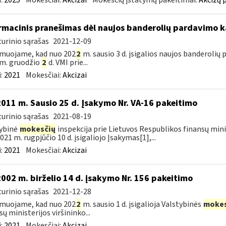
:
2025
Mokesčiai:
Akcizai
Mokesčių įstatymų pakeitimai:
Akcizų 
rmacinis pranešimas dėl naujos banderolių pardavimo k
urinio sąrašas
2021-12-09
muojame, kad nuo 202
2
m. sausio 3 d. įsigalios naujos banderolių
m. gruodžio
2
d. VMI prie...
:
2021
Mokesčiai:
Akcizai
2011 m. Sausio 25 d. Įsakymo Nr. VA-16 pakeitimo
urinio sąrašas
2021-08-19
ybinė
mokesčių
inspekcija prie Lietuvos Respublikos finansų minis
021 m. rugpjūčio 10 d. įsigaliojo Įsakymas[1],...
:
2021
Mokesčiai:
Akcizai
2002 m. birželio 14 d. įsakymo Nr. 156 pakeitimo
urinio sąrašas
2021-12-28
muojame, kad nuo 202
2
m. sausio 1 d. įsigalioja Valstybinės
mokes
sų ministerijos viršininko...
:
2021
Mokesčiai:
Akcizai