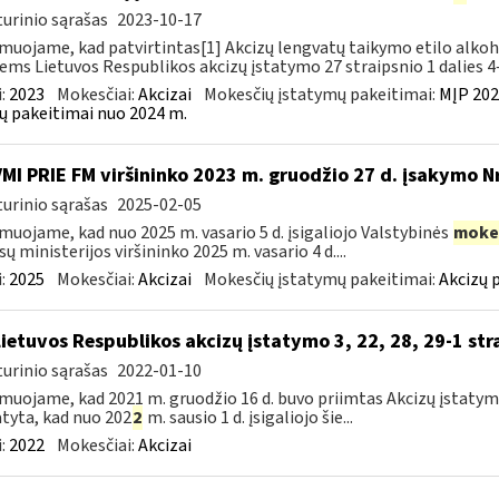
urinio sąrašas
2023-10-17
muojame, kad patvirtintas[1] Akcizų lengvatų taikymo etilo alkoh
iems Lietuvos Respublikos akcizų įstatymo 27 straipsnio 1 dalies 4–
:
2023
Mokesčiai:
Akcizai
Mokesčių įstatymų pakeitimai:
MĮP 202
ų pakeitimai nuo 2024 m.
VMI PRIE FM viršininko 2023 m. gruodžio 27 d. įsakymo N
urinio sąrašas
2025-02-05
muojame, kad nuo 2025 m. vasario 5 d. įsigaliojo Valstybinės
moke
sų ministerijos viršininko 2025 m. vasario 4 d....
:
2025
Mokesčiai:
Akcizai
Mokesčių įstatymų pakeitimai:
Akcizų 
Lietuvos Respublikos akcizų įstatymo 3, 22, 28, 29-1 st
urinio sąrašas
2022-01-10
muojame, kad 2021 m. gruodžio 16 d. buvo priimtas Akcizų įstatym
tyta, kad nuo 202
2
m. sausio 1 d. įsigaliojo šie...
:
2022
Mokesčiai:
Akcizai