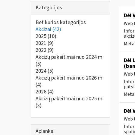
Kategorijos
Dėl 
Bet kurios kategorijos
Web t
Akcizai
(42)
Infor
2025
(10)
akciz
2021
(9)
Metai
2022
(9)
Akcizų pakeitimai nuo 2024 m.
Dėl 
(5)
(ban
2024
(5)
Web t
Akcizų pakeitimai nuo 2026 m.
Infor
(4)
patvi
2026
(4)
Metai
Akcizų pakeitimai nuo 2025 m.
(3)
Dėl 
Web t
Infor
Aplankai
spali