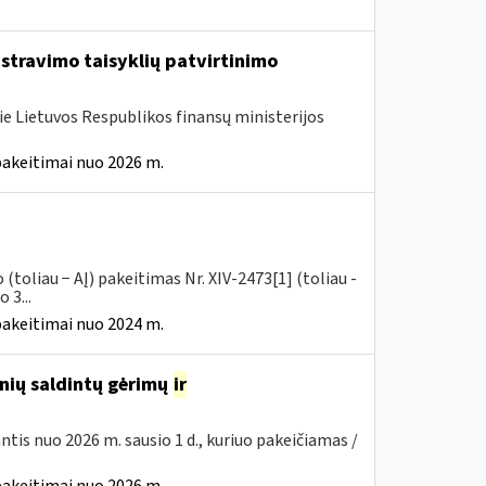
istravimo taisyklių patvirtinimo
ie Lietuvos Respublikos finansų ministerijos
pakeitimai nuo 2026 m.
toliau − AĮ) pakeitimas Nr. XIV-2473[1] (toliau -
 3...
pakeitimai nuo 2024 m.
inių saldintų gėrimų
ir
iantis nuo 2026 m. sausio 1 d., kuriuo pakeičiamas /