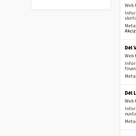
Web t
Infor
skirt
Metai
Akciz
Dėl 
Web t
Infor
finan
Metai
Dėl 
Web t
Infor
nusta
Metai