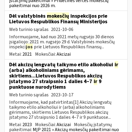
įstatymų pakeitimai » Pridėtinės vertės mokesčių
pakeitimai nuo 2026 m.
Dėl valstybinės
mokesčių
inspekcijos prie
Lietuvos Respublikos Finansų Ministerijos
Web turinio sąrašas
2021-10-06
Informuojame, kad nuo 2021 metų rugsėjo 30 dienos
įsigaliojo: 2021 m. rugsėjo 29 d. Valstybinės mokesčių
inspekci
jos
prie Lietuvos Respublikos finansų...
Metai:
2021
Mokesčiai:
Akcizai
Dėl akcizų lengvatų taikymo etilo alkoholiui
ir
(arba) alkoholiniams gėrimams,
skirtiems...Lietuvos Respublikos akcizų
įstatymo 27 straipsnio 1 dalies 4–7
ir
9
punktuose nurodytiems
Web turinio sąrašas
2023-10-17
Informuojame, kad patvirtintas[1] Akcizų lengvatų
taikymo etilo alkoholiui ir (arba) alkoholiniams
gėrimams, skirtiems Lietuvos Respublikos akcizų
įstatymo 27 straipsnio 1 dalies 4–7 ir 9 punktuose...
Metai:
2023
Mokesčiai:
Akcizai
Mokesčių įstatymų
pakeitimai:
MĮP 2021 » Akcizų mokesčių pakeitimai nuo