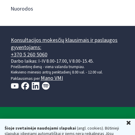
Nuorodos
Konsultacijos mokesčių klausimais ir paslaugos
gyventojams:
+370 5 260 5060
Darbo laikas: I-IV 8.00-17.00, V 8.00-15.45.
Prieššventinę dieną - viena valanda trumpiau.
Kiekvieno mėnesio antrą penktadienį 8.00 val. - 12.00 val.
Mano VMI
Paklausimas per
Valstybinė mokesčių inspekcija prie Lietuvos
U
Respublikos finansų ministerijos
Šioje svetainėje naudojami slapukai
(angl. cookies). Būtinieji
slapukai įdiegiami automatiškai ir jiems nėra reikalingas Jūsų