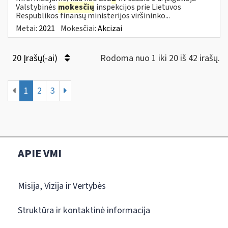
Valstybinės
mokesčių
inspekcijos prie Lietuvos
Respublikos finansų ministerijos viršininko...
Metai:
2021
Mokesčiai:
Akcizai
20 Įrašų(-ai)
Rodoma nuo 1 iki 20 iš 42 irašų.
1
2
3
APIE VMI
Misija, Vizija ir Vertybės
Struktūra ir kontaktinė informacija