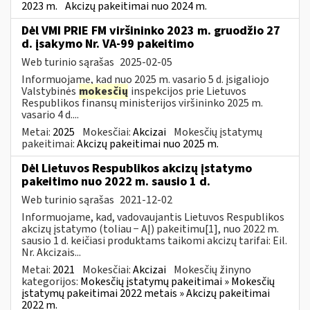
2023 m.
Akcizų pakeitimai nuo 2024 m.
Dėl VMI PRIE FM viršininko 2023 m. gruodžio 27
d. įsakymo Nr. VA-99 pakeitimo
Web turinio sąrašas
2025-02-05
Informuojame, kad nuo 2025 m. vasario 5 d. įsigaliojo
Valstybinės
mokesčių
inspekcijos prie Lietuvos
Respublikos finansų ministerijos viršininko 2025 m.
vasario 4 d....
Metai:
2025
Mokesčiai:
Akcizai
Mokesčių įstatymų
pakeitimai:
Akcizų pakeitimai nuo 2025 m.
Dėl Lietuvos Respublikos akcizų įstatymo
pakeitimo nuo 2022 m. sausio 1 d.
Web turinio sąrašas
2021-12-02
Informuojame, kad, vadovaujantis Lietuvos Respublikos
akcizų įstatymo (toliau − AĮ) pakeitimu[1], nuo 2022 m.
sausio 1 d. keičiasi produktams taikomi akcizų tarifai: Eil.
Nr. Akcizais...
Metai:
2021
Mokesčiai:
Akcizai
Mokesčių žinyno
kategorijos:
Mokesčių įstatymų pakeitimai » Mokesčių
įstatymų pakeitimai 2022 metais » Akcizų pakeitimai
2022 m.