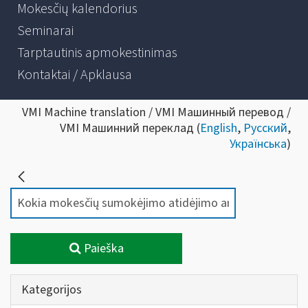
Mokesčių kalendorius
Seminarai
Tarptautinis apmokestinimas
Kontaktai / Apklausa
VMI Machine translation / VMI Машинный перевод /
VMI Машинний переклад (
English
,
Русский
,
Українська
)
Paieška
Kategorijos