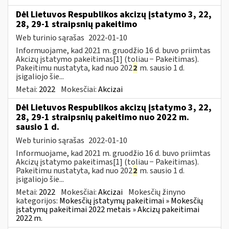
Dėl Lietuvos Respublikos akcizų įstatymo 3, 22,
28, 29-1 straipsnių pakeitimo
Web turinio sąrašas
2022-01-10
Informuojame, kad 2021 m. gruodžio 16 d. buvo priimtas
Akcizų įstatymo pakeitimas[1] (toliau − Pakeitimas).
Pakeitimu nustatyta, kad nuo 202
2
m. sausio 1 d.
įsigaliojo šie...
Metai:
2022
Mokesčiai:
Akcizai
Dėl Lietuvos Respublikos akcizų įstatymo 3, 22,
28, 29-1 straipsnių pakeitimo nuo 2022 m.
sausio 1 d.
Web turinio sąrašas
2022-01-10
Informuojame, kad 2021 m. gruodžio 16 d. buvo priimtas
Akcizų įstatymo pakeitimas[1] (toliau − Pakeitimas).
Pakeitimu nustatyta, kad nuo 202
2
m. sausio 1 d.
įsigaliojo šie...
Metai:
2022
Mokesčiai:
Akcizai
Mokesčių žinyno
kategorijos:
Mokesčių įstatymų pakeitimai » Mokesčių
įstatymų pakeitimai 2022 metais » Akcizų pakeitimai
2022 m.