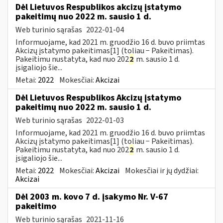
Dėl Lietuvos Respublikos akcizų įstatymo
pakeitimų nuo 2022 m. sausio 1 d.
Web turinio sąrašas
2022-01-04
Informuojame, kad 2021 m. gruodžio 16 d. buvo priimtas
Akcizų įstatymo pakeitimas[1] (toliau − Pakeitimas).
Pakeitimu nustatyta, kad nuo 202
2
m. sausio 1 d.
įsigaliojo šie...
Metai:
2022
Mokesčiai:
Akcizai
Dėl Lietuvos Respublikos Akcizų įstatymo
pakeitimų nuo 2022 m. sausio 1 d.
Web turinio sąrašas
2022-01-03
Informuojame, kad 2021 m. gruodžio 16 d. buvo priimtas
Akcizų įstatymo pakeitimas[1] (toliau − Pakeitimas).
Pakeitimu nustatyta, kad nuo 202
2
m. sausio 1 d.
įsigaliojo šie...
Metai:
2022
Mokesčiai:
Akcizai
Mokesčiai ir jų dydžiai:
Akcizai
Dėl 2003 m. kovo 7 d. įsakymo Nr. V-67
pakeitimo
Web turinio sąrašas
2021-11-16