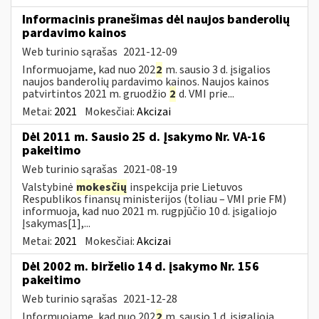
Informacinis pranešimas dėl naujos banderolių
pardavimo kainos
Web turinio sąrašas
2021-12-09
Informuojame, kad nuo 202
2
m. sausio 3 d. įsigalios
naujos banderolių pardavimo kainos. Naujos kainos
patvirtintos 2021 m. gruodžio
2
d. VMI prie...
Metai:
2021
Mokesčiai:
Akcizai
Dėl 2011 m. Sausio 25 d. Įsakymo Nr. VA-16
pakeitimo
Web turinio sąrašas
2021-08-19
Valstybinė
mokesčių
inspekcija prie Lietuvos
Respublikos finansų ministerijos (toliau – VMI prie FM)
informuoja, kad nuo 2021 m. rugpjūčio 10 d. įsigaliojo
Įsakymas[1],...
Metai:
2021
Mokesčiai:
Akcizai
Dėl 2002 m. birželio 14 d. įsakymo Nr. 156
pakeitimo
Web turinio sąrašas
2021-12-28
Informuojame, kad nuo 202
2
m. sausio 1 d. įsigalioja