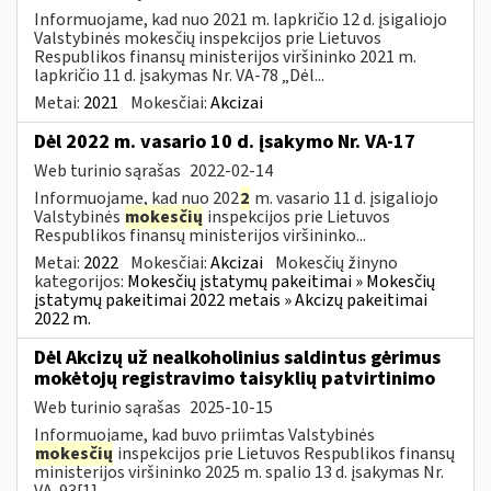
Informuojame, kad nuo 2021 m. lapkričio 12 d. įsigaliojo
Valstybinės mokesčių inspekcijos prie Lietuvos
Respublikos finansų ministerijos viršininko 2021 m.
lapkričio 11 d. įsakymas Nr. VA-78 „Dėl...
Metai:
2021
Mokesčiai:
Akcizai
Dėl 2022 m. vasario 10 d. įsakymo Nr. VA-17
Web turinio sąrašas
2022-02-14
Informuojame, kad nuo 202
2
m. vasario 11 d. įsigaliojo
Valstybinės
mokesčių
inspekcijos prie Lietuvos
Respublikos finansų ministerijos viršininko...
Metai:
2022
Mokesčiai:
Akcizai
Mokesčių žinyno
kategorijos:
Mokesčių įstatymų pakeitimai » Mokesčių
įstatymų pakeitimai 2022 metais » Akcizų pakeitimai
2022 m.
Dėl Akcizų už nealkoholinius saldintus gėrimus
mokėtojų registravimo taisyklių patvirtinimo
Web turinio sąrašas
2025-10-15
Informuojame, kad buvo priimtas Valstybinės
mokesčių
inspekcijos prie Lietuvos Respublikos finansų
ministerijos viršininko 2025 m. spalio 13 d. įsakymas Nr.
VA-93[1]...