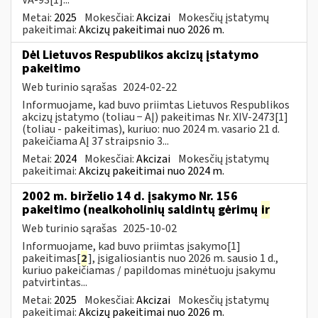
Metai:
2025
Mokesčiai:
Akcizai
Mokesčių įstatymų
pakeitimai:
Akcizų pakeitimai nuo 2026 m.
Dėl Lietuvos Respublikos akcizų įstatymo
pakeitimo
Web turinio sąrašas
2024-02-22
Informuojame, kad buvo priimtas Lietuvos Respublikos
akcizų įstatymo (toliau − AĮ) pakeitimas Nr. XIV-2473[1]
(toliau - pakeitimas), kuriuo: nuo 2024 m. vasario 21 d.
pakeičiama AĮ 37 straipsnio 3...
Metai:
2024
Mokesčiai:
Akcizai
Mokesčių įstatymų
pakeitimai:
Akcizų pakeitimai nuo 2024 m.
2002 m. birželio 14 d. įsakymo Nr. 156
pakeitimo (nealkoholinių saldintų gėrimų
ir
Web turinio sąrašas
2025-10-02
Informuojame, kad buvo priimtas įsakymo[1]
pakeitimas[
2
], įsigaliosiantis nuo 2026 m. sausio 1 d.,
kuriuo pakeičiamas / papildomas minėtuoju įsakymu
patvirtintas...
Metai:
2025
Mokesčiai:
Akcizai
Mokesčių įstatymų
pakeitimai:
Akcizų pakeitimai nuo 2026 m.