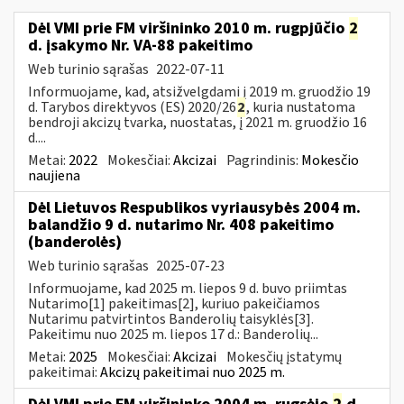
Dėl VMI prie FM viršininko 2010 m. rugpjūčio
2
d. įsakymo Nr. VA-88 pakeitimo
Web turinio sąrašas
2022-07-11
Informuojame, kad, atsižvelgdami į 2019 m. gruodžio 19
d. Tarybos direktyvos (ES) 2020/26
2
, kuria nustatoma
bendroji akcizų tvarka, nuostatas, į 2021 m. gruodžio 16
d....
Metai:
2022
Mokesčiai:
Akcizai
Pagrindinis:
Mokesčio
naujiena
Dėl Lietuvos Respublikos vyriausybės 2004 m.
balandžio 9 d. nutarimo Nr. 408 pakeitimo
(banderolės)
Web turinio sąrašas
2025-07-23
Informuojame, kad 2025 m. liepos 9 d. buvo priimtas
Nutarimo[1] pakeitimas[2], kuriuo pakeičiamos
Nutarimu patvirtintos Banderolių taisyklės[3].
Pakeitimu nuo 2025 m. liepos 17 d.: Banderolių...
Metai:
2025
Mokesčiai:
Akcizai
Mokesčių įstatymų
pakeitimai:
Akcizų pakeitimai nuo 2025 m.