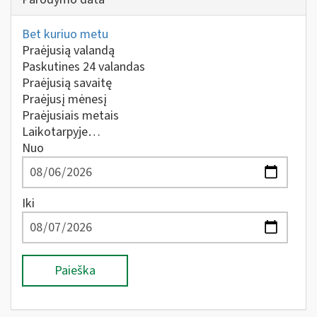
Bet kuriuo metu
Praėjusią valandą
Paskutines 24 valandas
Praėjusią savaitę
Praėjusį mėnesį
Praėjusiais metais
Laikotarpyje…
Nuo
Iki
Paieška