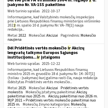
Dėl VMI prie FM viršininko 2004 m. rugsėjo
2
d.
įsakymo Nr. VA-155 pakeitimo
Web turinio sąrašas
2022-10-17
Informuojame, kad Valstybinės mokesčių inspekcijos
prie Lietuvos Respublikos finansų ministerijos viršininko
202
2
m. spalio 10 d. įsakymu Nr. VA-78[1] nauja
redakcija...
Metai:
2022
Mokesčiai:
Akcizai
Pagrindinis:
Mokesčio
naujiena
Dėl Pridėtinės vertės mokesčio
ir
Akcizų
lengvatų taikymo Europos Sąjungos
institucijoms...
ir
įstaigoms
Web turinio sąrašas
2025-12-22
Informuojame, kad Lietuvos Respublikos finansų
ministro 2025 m. gruodžio 18 d. įsakymu Nr. 1K-307[1]
(toliau - Įsakymas) kurį galima rasti čia, nauja redakcija
išdėstytas Pridėtinės vertės mokesčio...
Metai:
2025
Mokesčiai:
Akcizai
Pridėtinės vertės
mokestis
Mokesčių įstatymų pakeitimai:
Akcizų
pakeitimai nuo 2025 m.
Akcizų pakeitimai nuo 2026 m.
MĮP 2021 » Pridėtinės vertės mokesčio pakeitimai nuo
2025 m.
Mokesčių žinyno kategorijos:
Mokesčių