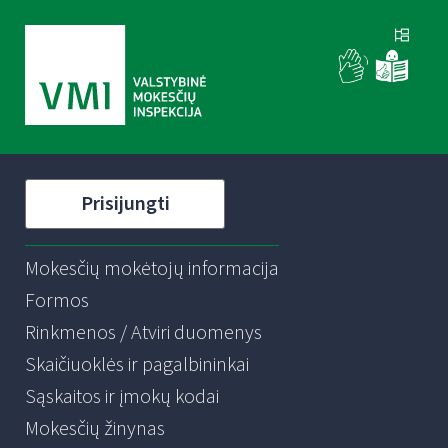
Prisijungti
Mokesčių mokėtojų informacija
Formos
Rinkmenos / Atviri duomenys
Skaičiuoklės ir pagalbininkai
Sąskaitos ir įmokų kodai
Mokesčių žinynas