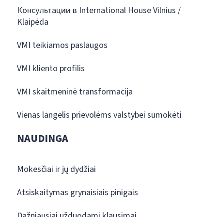
Консультации в International House Vilnius /
Klaipėda
VMI teikiamos paslaugos
VMI kliento profilis
VMI skaitmeninė transformacija
Vienas langelis prievolėms valstybei sumokėti
NAUDINGA
Mokesčiai ir jų dydžiai
Atsiskaitymas grynaisiais pinigais
Dažniausiai užduodami klausimai