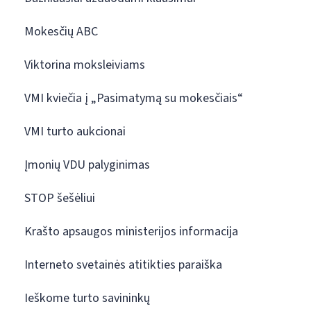
Mokesčių ABC
Viktorina moksleiviams
VMI kviečia į „Pasimatymą su mokesčiais“
VMI turto aukcionai
Įmonių VDU palyginimas
STOP šešėliui
Krašto apsaugos ministerijos informacija
Interneto svetainės atitikties paraiška
Ieškome turto savininkų